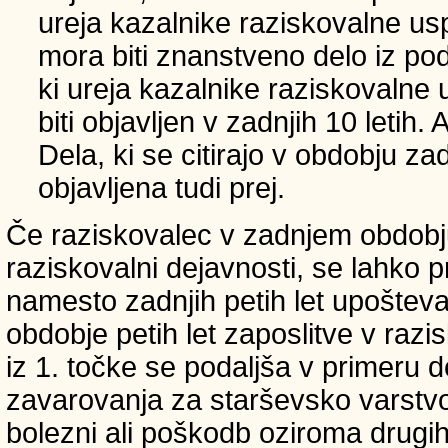
ureja kazalnike raziskovalne usp
mora biti znanstveno delo iz p
ki ureja kazalnike raziskovalne 
biti objavljen v zadnjih 10 letih.
Dela, ki se citirajo v obdobju zad
objavljena tudi prej.
Če raziskovalec v zadnjem obdobju
raziskovalni dejavnosti, se lahko pri
namesto zadnjih petih let upošteva
obdobje petih let zaposlitve v raz
iz 1. točke se podaljša v primeru 
zavarovanja za starševsko varstvo
bolezni ali poškodb oziroma drugih