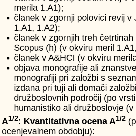
merila 1.A1);
članek v zgornji polovici revij v
1.A1, 1.A2);
članek v zgornjih treh četrtinah 
Scopus (h) (v okviru meril 1.A1,
članek v A&HCI (v okviru merila
objava monografije ali znanstv
monografiji pri založbi s sezn
izdana pri tuji ali domači založb
družboslovnih področij (po vrst
humanistiko ali družboslovje (v 
1/2
1/2
A
: Kvantitativna ocena A
(p
ocenjevalnem obdobju):