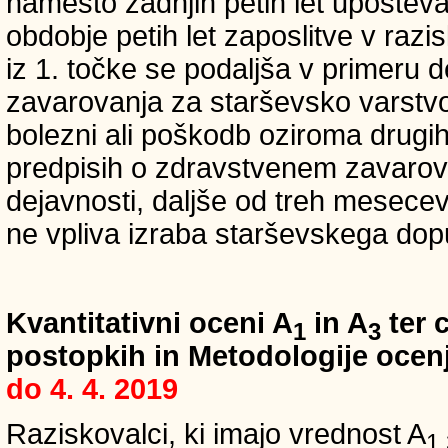
namesto zadnjih petih let upošteva
obdobje petih let zaposlitve v raz
iz 1. točke se podaljša v primeru 
zavarovanja za starševsko varstvo
bolezni ali poškodb oziroma drugih
predpisih o zdravstvenem zavarova
dejavnosti, daljše od treh mesece
ne vpliva izraba starševskega dopu
Kvantitativni oceni A
in A
ter c
1
3
postopkih in Metodologije ocenj
do 4. 4. 2019
Raziskovalci, ki imajo vrednost A
1,