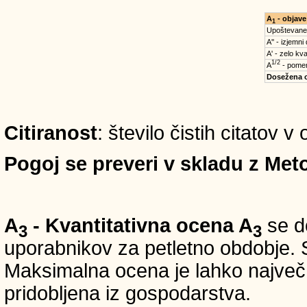
A
- objave
1
Upoštevane
A'' - izjemni
A' - zelo kva
1/2
A
- pomem
Dosežena 
Citiranost
: število čistih citatov 
Pogoj se preveri v skladu z Meto
A
- Kvantitativna ocena A
se do
3
3
uporabnikov za petletno obdobje. S
Maksimalna ocena je lahko največ 5
pridobljena iz gospodarstva.