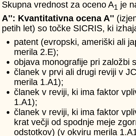
Skupna vrednost za oceno A
je n
1
A'': Kvantitativna ocena A''
(izje
petih let) so točke SICRIS, ki izhaj
patent (evropski, ameriški ali ja
merila 2.E);
objava monografije pri založbi 
članek v prvi ali drugi reviji v
merila 1.A1);
članek v reviji, ki ima faktor v
1.A1);
članek v reviji, ki ima faktor v
krat večji od spodnje meje zgornj
odstotkov) (v okviru merila 1.A1