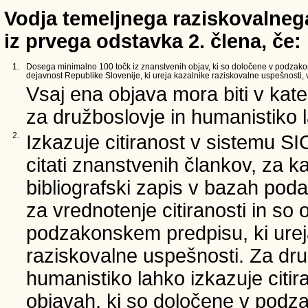
Vodja temeljnega raziskovalnega
iz prvega odstavka 2. člena, če:
1.
Dosega minimalno 100 točk iz znanstvenih objav, ki so določene v podzak
dejavnost Republike Slovenije, ki ureja kazalnike raziskovalne uspešnosti, v 
Vsaj ena objava mora biti v kate
za družboslovje in humanistiko la
2.
Izkazuje citiranost v sistemu SI
citati znanstvenih člankov, za ka
bibliografski zapis v bazah poda
za vrednotenje citiranosti in so 
podzakonskem predpisu, ki urej
raziskovalne uspešnosti. Za dru
humanistiko lahko izkazuje citi
objavah, ki so določene v podz