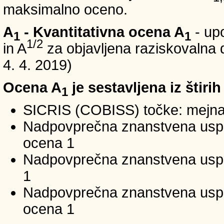
maksimalno oceno.
A
- Kvantitativna ocena A
- up
1
1
1/2
in A
za objavljena raziskovalna d
4. 4. 2019)
Ocena A
je sestavljena iz štirih
1
SICRIS (COBISS) točke: mejna
Nadpovprečna znanstvena uspeš
ocena 1
Nadpovprečna znanstvena uspe
1
Nadpovprečna znanstvena usp
ocena 1