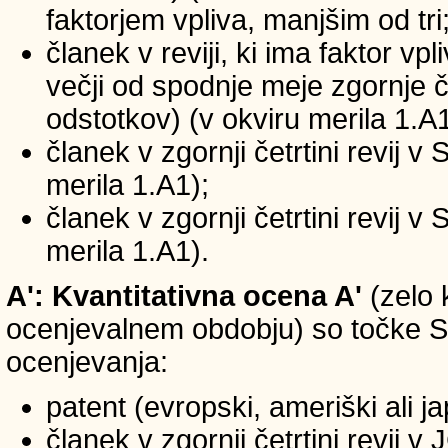
faktorjem vpliva, manjšim od tri
članek v reviji, ki ima faktor vp
večji od spodnje meje zgornje če
odstotkov) (v okviru merila 1.A1
članek v zgornji četrtini revij v
merila 1.A1);
članek v zgornji četrtini revij v
merila 1.A1).
A': Kvantitativna ocena A'
(zelo 
ocenjevalnem obdobju) so točke SIC
ocenjevanja:
patent (evropski, ameriški ali j
članek v zgornji četrtini revij 