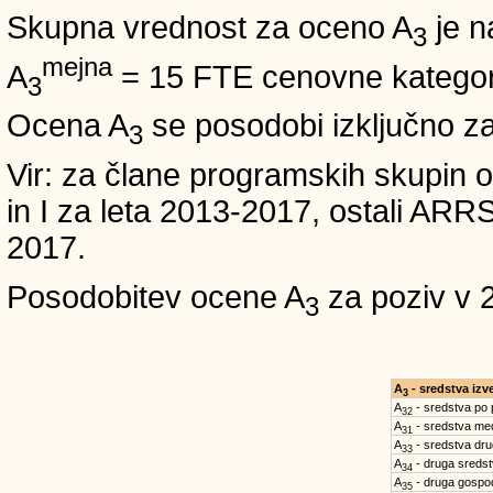
Skupna vrednost za oceno A
je n
3
mejna
A
= 15 FTE cenovne kategori
3
Ocena A
se posodobi izključno z
3
Vir: za člane programskih skup
in I za leta 2013-2017, ostali A
2017.
Posodobitev ocene A
za poziv v 
3
A
- sredstva iz
3
A
- sredstva po
32
A
- sredstva med
31
A
- sredstva dru
33
A
- druga sreds
34
A
- druga gospo
35