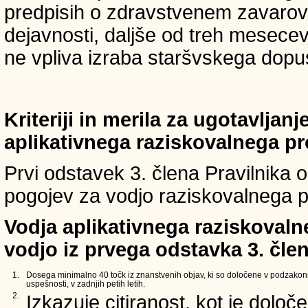
predpisih o zdravstvenem zavarova
dejavnosti, daljše od treh mesece
ne vpliva izraba staršvskega dopust
Kriteriji in merila za ugotavljan
aplikativnega raziskovalnega p
Prvi odstavek 3. člena Pravilnika o 
pogojev za vodjo raziskovalnega p
Vodja aplikativnega raziskovaln
vodjo iz prvega odstavka 3. člen
1.
Dosega minimalno 40 točk iz znanstvenih objav, ki so določene v podzakons
uspešnosti, v zadnjih petih letih.
2.
Izkazuje citiranost, kot je določ