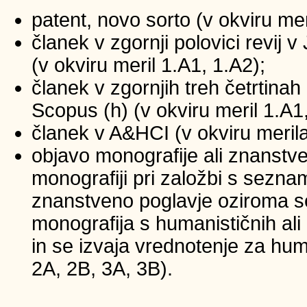
patent, novo sorto (v okviru mer
članek v zgornji polovici revij
(v okviru meril 1.A1, 1.A2);
članek v zgornjih treh četrtinah 
Scopus (h) (v okviru meril 1.A1
članek v A&HCI (v okviru merila
objavo monografije ali znanstv
monografiji pri založbi s sezna
znanstveno poglavje oziroma se
monografija s humanističnih ali
in se izvaja vrednotenje za huma
2A, 2B, 3A, 3B).