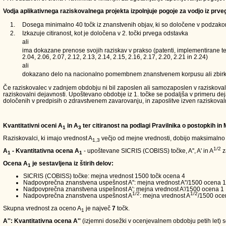
Vodja aplikativnega raziskovalnega projekta izpolnjuje pogoje za vodjo iz prve
1.
Dosega minimalno 40 točk iz znanstvenih objav, ki so določene v podzakons
2.
Izkazuje citiranost, kot je določena v 2. točki prvega odstavka
ali
ima dokazane prenose svojih raziskav v prakso (patenti, implementirane teh
2.04, 2.06, 2.07, 2.12, 2.13, 2.14, 2.15, 2.16, 2.17, 2.20, 2.21 in 2.24)
ali
dokazano delo na nacionalno pomembnem znanstvenem korpusu ali zbirk
Če raziskovalec v zadnjem obdobju ni bil zaposlen ali samozaposlen v raziskovalni d
raziskovalni dejavnosti. Upoštevano obdobje iz 1. točke se podaljša v primeru de
določenih v predpisih o zdravstvenem zavarovanju, in zaposlitve izven raziskoval
Kvantitativni oceni A
in A
ter citiranost na podlagi Pravilnika o postopkih in
1
3
Raziskovalci, ki imajo vrednost A
večjo od mejne vrednosti, dobijo maksimalno
1,3
1/2
A
- Kvantitativna ocena A
- upoštevane SICRIS (COBISS) točke, A'', A' in A
z
1
1
Ocena A
je sestavljena iz štirih delov:
1
SICRIS (COBISS) točke: mejna vrednost 1500 točk ocena 4
Nadpovprečna znanstvena uspešnost A'': mejna vrednost A''/1500 ocena 1
Nadpovprečna znanstvena uspešnost A': mejna vrednost A'/1500 ocena 1
1/2
1/2
Nadpovprečna znanstvena uspešnost A
: mejna vrednost A
/1500 oce
Skupna vrednost za oceno A
je največ
7
točk.
1
A'': Kvantitativna ocena A''
(izjemni dosežki v ocenjevalnem obdobju petih let) so