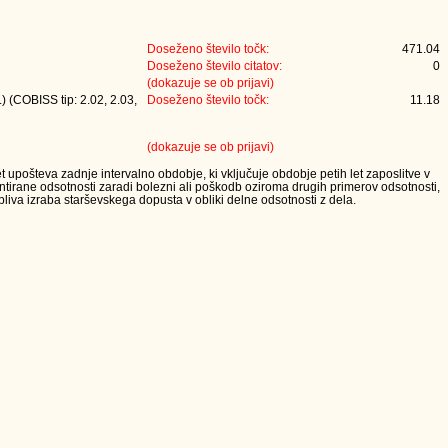
Doseženo število točk:
471.04
Doseženo število citatov:
0
(dokazuje se ob prijavi)
) (COBISS tip: 2.02, 2.03,
Doseženo število točk:
11.18
(dokazuje se ob prijavi)
t upošteva zadnje intervalno obdobje, ki vključuje obdobje petih let zaposlitve v
tirane odsotnosti zaradi bolezni ali poškodb oziroma drugih primerov odsotnosti,
iva izraba starševskega dopusta v obliki delne odsotnosti z dela.