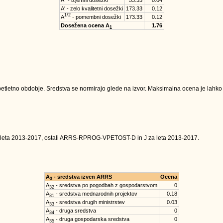
A'' - izjemni dosežki
53.33
0.04
A' - zelo kvalitetni dosežki
173.33
0.12
1/2
A
- pomembni dosežki
173.33
0.12
Dosežena ocena A
1.76
1
tletno obdobje. Sredstva se normirajo glede na izvor. Maksimalna ocena je lahko na
 leta 2013-2017, ostali ARRS-RPROG-VPETOST-D in J za leta 2013-2017.
A
- sredstva izven ARRS
Ocena
3
A
- sredstva po pogodbah z gospodarstvom
0
32
A
- sredstva mednarodnih projektov
0.18
31
A
- sredstva drugih ministrstev
0.03
33
A
- druga sredstva
0
34
A
- druga gospodarska sredstva
0
35