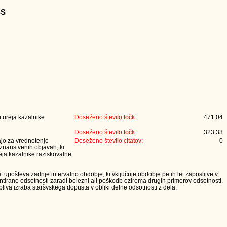
SS
 ureja kazalnike
Doseženo število točk:
471.04
Doseženo število točk:
323.33
jajo za vrednotenje
Doseženo število citatov:
0
 znanstvenih objavah, ki
eja kazalnike raziskovalne
t upošteva zadnje intervalno obdobje, ki vključuje obdobje petih let zaposlitve v
tirane odsotnosti zaradi bolezni ali poškodb oziroma drugih primerov odsotnosti,
iva izraba staršvskega dopusta v obliki delne odsotnosti z dela.