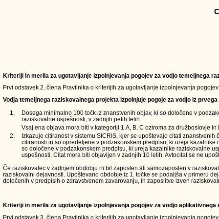
C
Kriteriji in merila za ugotavljanje izpolnjevanja pogojev za vodjo temeljnega 
Prvi odstavek 2. člena Pravilnika o kriterijih za ugotavljanje izpolnjevanja pogoje
Vodja temeljnega raziskovalnega projekta izpolnjuje pogoje za vodjo iz prvega 
1.
Dosega minimalno 100 točk iz znanstvenih objav, ki so določene v podzak
raziskovalne uspešnosti, v zadnjih petih letih.
Vsaj ena objava mora biti v kategoriji 1.A, B, C oziroma za družboslovje in 
2.
Izkazuje citiranost v sistemu SICRIS, kjer se upoštevajo citati znanstvenih 
citiranosti in so opredeljene v podzakonskem predpisu, ki ureja kazalnike 
so določene v podzakonskem predpisu, ki ureja kazalnike raziskovalne usp
uspešnosti. Citat mora biti objavljen v zadnjih 10 letih. Avtocitat se ne upošt
Če raziskovalec v zadnjem obdobju ni bil zaposlen ali samozaposlen v raziskovalni d
raziskovalni dejavnosti. Upoštevano obdobje iz 1. točke se podaljša v primeru de
določenih v predpisih o zdravstvenem zavarovanju, in zaposlitve izven raziskoval
Kriteriji in merila za ugotavljanje izpolnjevanja pogojev za vodjo aplikativneg
Prvi odstavek 3. člena Pravilnika o kriterijih za ugotavljanje izpolnjevanja pogoje