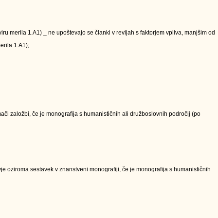
kviru merila 1.A1) _ ne upoštevajo se članki v revijah s faktorjem vpliva, manjšim od
erila 1.A1);
či založbi, če je monografija s humanističnih ali družboslovnih področij (po
e oziroma sestavek v znanstveni monografiji, če je monografija s humanističnih