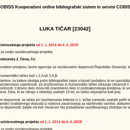
OBISS Kooperativni online bibliografski sistem in servisi COBI
LUKA TIČAR [23042]
raziskovalnega projekta
od 1. 1. 2014 do 4. 4. 2019
v za vodjo raziskovalnega projekta
odstavka 2. člena, če:
onskem predpisu Javne agencije za raziskovalno dejavnost Republike Slovenije, ki
humanistiko lahko tudi v 2.A ali 3.A,B.
člankov, za katere obstaja polni bibliografski zapis v bazah podatkov, ki se uporabl
raziskovalne uspešnosti. Za družboslovje in humanistiko lahko izkazuje citiranost v
ešnosti. Citirano delo mora biti znanstveno delo iz podzakonskega predpisa, ki ur
eva. Dela, ki se citirajo v obdobju zadnjih 10 let, so lahko objavljena tudi prej.
ejavnosti, se lahko pri izpolnjevanju kriterija iz 1. točke namesto zadnjih petih le
jansko izrabljenega dopusta iz naslova zavarovanja za starševsko varstvo, dokumen
ne dejavnosti, daljše od treh mesecev. Na podaljšanje upoštevanega obdobja ne vpl
a raziskovalnega projekta
od 1. 1. 2014 do 4. 4. 2019
v za vodjo raziskovalnega projekta