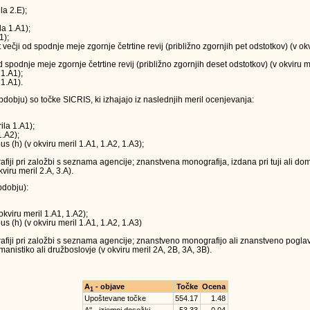
la 2.E);
la 1.A1);
1);
t večji od spodnje meje zgornje četrtine revij (približno zgornjih pet odstotkov) (v o
 od spodnje meje zgornje četrtine revij (približno zgornjih deset odstotkov) (v okviru m
 1.A1);
 1.A1).
obju) so točke SICRIS, ki izhajajo iz naslednjih meril ocenjevanja:
ila 1.A1);
1.A2);
us (h) (v okviru meril 1.A1, 1.A2, 1.A3);
ji pri založbi s seznama agencije; znanstvena monografija, izdana pri tuji ali doma
viru meril 2.A, 3.A).
dobju):
okviru meril 1.A1, 1.A2);
us (h) (v okviru meril 1.A1, 1.A2, 1.A3)
iji pri založbi s seznama agencije; znanstveno monografijo ali znanstveno poglavj
anistiko ali družboslovje (v okviru meril 2A, 2B, 3A, 3B).
A
- objave
Točke
Ocena
1
Upoštevane točke
554.17
1.48