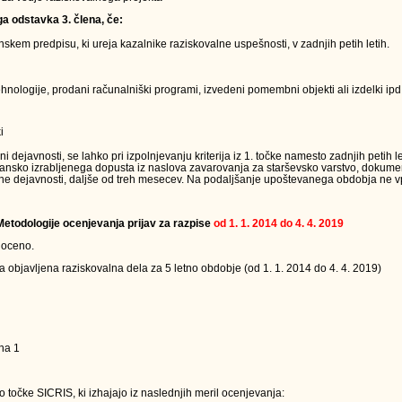
ga odstavka 3. člena, če:
kem predpisu, ki ureja kazalnike raziskovalne uspešnosti, v zadnjih petih letih.
nologije, prodani računalniški programi, izvedeni pomembni objekti ali izdelki ipd.
i
ejavnosti, se lahko pri izpolnjevanju kriterija iz 1. točke namesto zadnjih petih le
jansko izrabljenega dopusta iz naslova zavarovanja za starševsko varstvo, dokumen
ne dejavnosti, daljše od treh mesecev. Na podaljšanje upoštevanega obdobja ne vpl
 Metodologije ocenjevanja prijav za razpise
od 1. 1. 2014 do 4. 4. 2019
 oceno.
a objavljena raziskovalna dela za 5 letno obdobje (od 1. 1. 2014 do 4. 4. 2019)
na 1
 točke SICRIS, ki izhajajo iz naslednjih meril ocenjevanja: