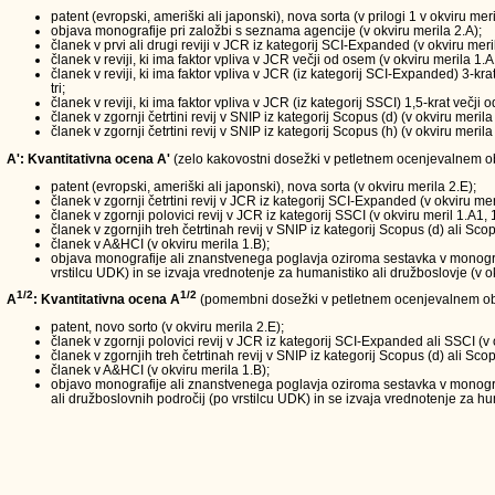
patent (evropski, ameriški ali japonski), nova sorta (v prilogi 1 v okviru meri
objava monografije pri založbi s seznama agencije (v okviru merila 2.A);
članek v prvi ali drugi reviji v JCR iz kategorij SCI-Expanded (v okviru meri
članek v reviji, ki ima faktor vpliva v JCR večji od osem (v okviru merila 1.A
članek v reviji, ki ima faktor vpliva v JCR (iz kategorij SCI-Expanded) 3-kra
tri;
članek v reviji, ki ima faktor vpliva v JCR (iz kategorij SSCI) 1,5-krat večji
članek v zgornji četrtini revij v SNIP iz kategorij Scopus (d) (v okviru merila
članek v zgornji četrtini revij v SNIP iz kategorij Scopus (h) (v okviru merila
A': Kvantitativna ocena A'
(zelo kakovostni dosežki v petletnem ocenjevalnem obd
patent (evropski, ameriški ali japonski), nova sorta (v okviru merila 2.E);
članek v zgornji četrtini revij v JCR iz kategorij SCI-Expanded (v okviru mer
članek v zgornji polovici revij v JCR iz kategorij SSCI (v okviru meril 1.A1, 
članek v zgornjih treh četrtinah revij v SNIP iz kategorij Scopus (d) ali Scop
članek v A&HCI (v okviru merila 1.B);
objava monografije ali znanstvenega poglavja oziroma sestavka v monografi
vrstilcu UDK) in se izvaja vrednotenje za humanistiko ali družboslovje (v ok
1/2
1/2
A
: Kvantitativna ocena A
(pomembni dosežki v petletnem ocenjevalnem ob
patent, novo sorto (v okviru merila 2.E);
članek v zgornji polovici revij v JCR iz kategorij SCI-Expanded ali SSCI (v 
članek v zgornjih treh četrtinah revij v SNIP iz kategorij Scopus (d) ali Scop
članek v A&HCI (v okviru merila 1.B);
objavo monografije ali znanstvenega poglavja oziroma sestavka v monograf
ali družboslovnih področij (po vrstilcu UDK) in se izvaja vrednotenje za hum