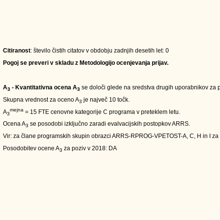
Citiranost
: število čistih citatov v obdobju zadnjih desetih let: 0
Pogoj se preveri v skladu z Metodologijo ocenjevanja prijav.
A
- Kvantitativna ocena A
se določi glede na sredstva drugih uporabnikov za pe
3
3
Skupna vrednost za oceno A
je največ 10 točk.
3
mejna
A
= 15 FTE cenovne kategorije C programa v preteklem letu.
3
Ocena A
se posodobi izključno zaradi evalvacijskih postopkov ARRS.
3
Vir: za člane programskih skupin obrazci ARRS-RPROG-VPETOST-A, C, H in I za
Posodobitev ocene A
za poziv v 2018: DA
3