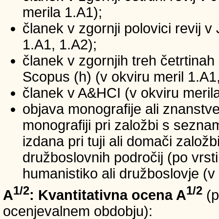
merila 1.A1);
članek v zgornji polovici revij v
1.A1, 1.A2);
članek v zgornjih treh četrtinah 
Scopus (h) (v okviru meril 1.A1,
članek v A&HCI (v okviru merila
objava monografije ali znanstv
monografiji pri založbi s sezn
izdana pri tuji ali domači založb
družboslovnih področij (po vrst
humanistiko ali družboslovje (v 
1/2
1/2
A
: Kvantitativna ocena A
(p
ocenjevalnem obdobju):