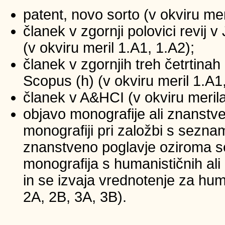
patent, novo sorto (v okviru mer
članek v zgornji polovici revij
(v okviru meril 1.A1, 1.A2);
članek v zgornjih treh četrtinah 
Scopus (h) (v okviru meril 1.A1
članek v A&HCI (v okviru merila
objavo monografije ali znanstv
monografiji pri založbi s sezna
znanstveno poglavje oziroma se
monografija s humanističnih ali
in se izvaja vrednotenje za huma
2A, 2B, 3A, 3B).