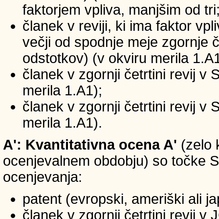
faktorjem vpliva, manjšim od tri
članek v reviji, ki ima faktor vp
večji od spodnje meje zgornje če
odstotkov) (v okviru merila 1.A1
članek v zgornji četrtini revij v
merila 1.A1);
članek v zgornji četrtini revij v
merila 1.A1).
A': Kvantitativna ocena A'
(zelo 
ocenjevalnem obdobju) so točke SIC
ocenjevanja:
patent (evropski, ameriški ali j
članek v zgornji četrtini revij 