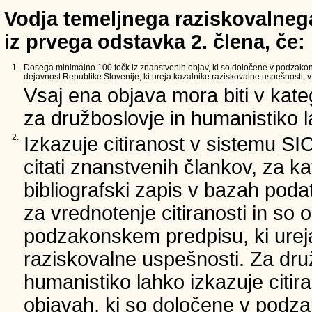
Vodja temeljnega raziskovalnega
iz prvega odstavka 2. člena, če:
1.
Dosega minimalno 100 točk iz znanstvenih objav, ki so določene v podzako
dejavnost Republike Slovenije, ki ureja kazalnike raziskovalne uspešnosti, v 
Vsaj ena objava mora biti v kate
za družboslovje in humanistiko la
2.
Izkazuje citiranost v sistemu SI
citati znanstvenih člankov, za ka
bibliografski zapis v bazah podat
za vrednotenje citiranosti in so 
podzakonskem predpisu, ki urej
raziskovalne uspešnosti. Za dru
humanistiko lahko izkazuje citir
objavah, ki so določene v podz