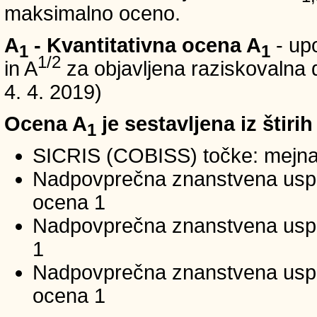
maksimalno oceno.
A
- Kvantitativna ocena A
- up
1
1
1/2
in A
za objavljena raziskovalna d
4. 4. 2019)
Ocena A
je sestavljena iz štirih
1
SICRIS (COBISS) točke: mejna
Nadpovprečna znanstvena uspeš
ocena 1
Nadpovprečna znanstvena uspe
1
Nadpovprečna znanstvena usp
ocena 1