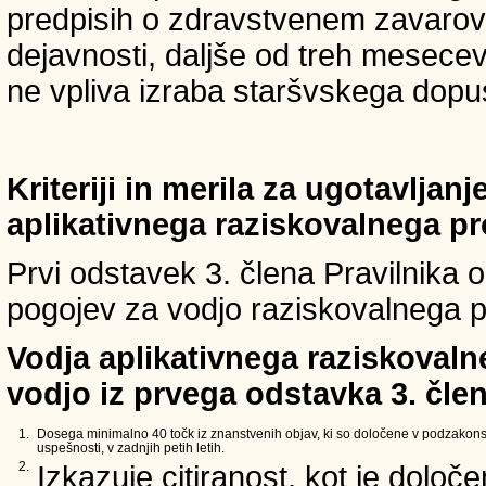
predpisih o zdravstvenem zavarova
dejavnosti, daljše od treh mesece
ne vpliva izraba staršvskega dopust
Kriteriji in merila za ugotavljan
aplikativnega raziskovalnega p
Prvi odstavek 3. člena Pravilnika o 
pogojev za vodjo raziskovalnega p
Vodja aplikativnega raziskovaln
vodjo iz prvega odstavka 3. člen
1.
Dosega minimalno 40 točk iz znanstvenih objav, ki so določene v podzakons
uspešnosti, v zadnjih petih letih.
2.
Izkazuje citiranost, kot je določ