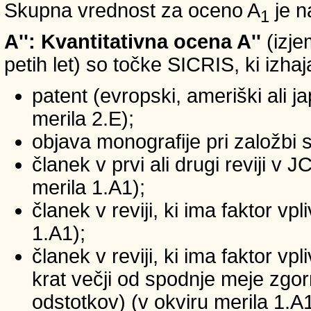
Skupna vrednost za oceno A
je n
1
A'': Kvantitativna ocena A''
(izje
petih let) so točke SICRIS, ki izhaj
patent (evropski, ameriški ali ja
merila 2.E);
objava monografije pri založbi 
članek v prvi ali drugi reviji v
merila 1.A1);
članek v reviji, ki ima faktor v
1.A1);
članek v reviji, ki ima faktor v
krat večji od spodnje meje zgornj
odstotkov) (v okviru merila 1.A1