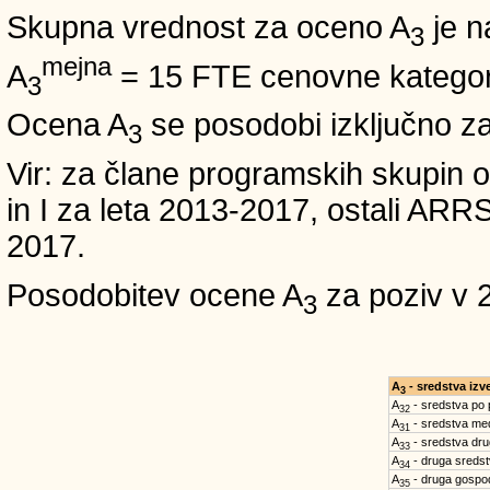
Skupna vrednost za oceno A
je n
3
mejna
A
= 15 FTE cenovne kategori
3
Ocena A
se posodobi izključno z
3
Vir: za člane programskih skup
in I za leta 2013-2017, ostali A
2017.
Posodobitev ocene A
za poziv v 
3
A
- sredstva iz
3
A
- sredstva po
32
A
- sredstva med
31
A
- sredstva dru
33
A
- druga sreds
34
A
- druga gospo
35