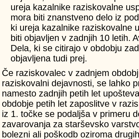
ureja kazalnike raziskovalne usp
mora biti znanstveno delo iz p
ki ureja kazalnike raziskovalne 
biti objavljen v zadnjih 10 letih.
Dela, ki se citirajo v obdobju zad
objavljena tudi prej.
Če raziskovalec v zadnjem obdobju
raziskovalni dejavnosti, se lahko pri
namesto zadnjih petih let upošteva
obdobje petih let zaposlitve v raz
iz 1. točke se podaljša v primeru 
zavarovanja za starševsko varstvo
bolezni ali poškodb oziroma drugih