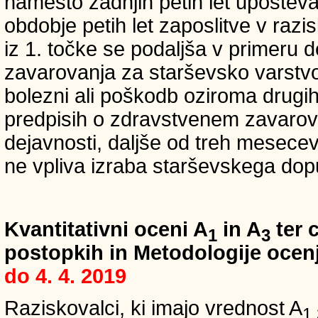
namesto zadnjih petih let upošteva
obdobje petih let zaposlitve v raz
iz 1. točke se podaljša v primeru 
zavarovanja za starševsko varstvo
bolezni ali poškodb oziroma drugih
predpisih o zdravstvenem zavarova
dejavnosti, daljše od treh mesece
ne vpliva izraba starševskega dopu
Kvantitativni oceni A
in A
ter c
1
3
postopkih in Metodologije ocenj
do 4. 4. 2019
Raziskovalci, ki imajo vrednost A
1,