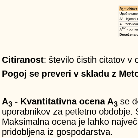
A
- objave
1
Upoštevane
A'' - izjemni
A' - zelo kva
1/2
A
- pomem
Dosežena 
Citiranost
: število čistih citatov 
Pogoj se preveri v skladu z Meto
A
- Kvantitativna ocena A
se do
3
3
uporabnikov za petletno obdobje. S
Maksimalna ocena je lahko največ 5
pridobljena iz gospodarstva.