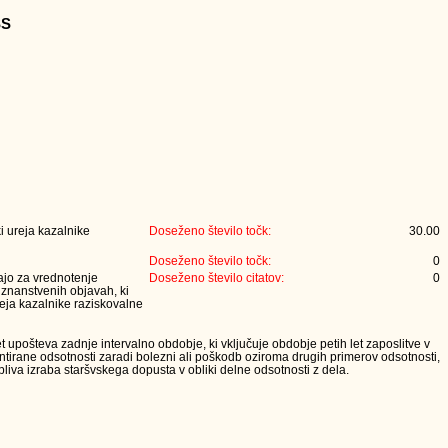
SS
i ureja kazalnike
Doseženo število točk:
30.00
Doseženo število točk:
0
jajo za vrednotenje
Doseženo število citatov:
0
 znanstvenih objavah, ki
eja kazalnike raziskovalne
t upošteva zadnje intervalno obdobje, ki vključuje obdobje petih let zaposlitve v
tirane odsotnosti zaradi bolezni ali poškodb oziroma drugih primerov odsotnosti,
iva izraba staršvskega dopusta v obliki delne odsotnosti z dela.