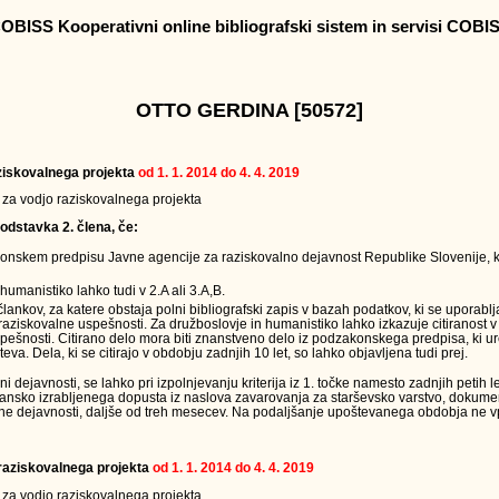
OBISS Kooperativni online bibliografski sistem in servisi COBI
OTTO GERDINA [50572]
raziskovalnega projekta
od 1. 1. 2014 do 4. 4. 2019
v za vodjo raziskovalnega projekta
odstavka 2. člena, če:
onskem predpisu Javne agencije za raziskovalno dejavnost Republike Slovenije, k
humanistiko lahko tudi v 2.A ali 3.A,B.
 člankov, za katere obstaja polni bibliografski zapis v bazah podatkov, ki se uporabl
raziskovalne uspešnosti. Za družboslovje in humanistiko lahko izkazuje citiranost v
ešnosti. Citirano delo mora biti znanstveno delo iz podzakonskega predpisa, ki ur
teva. Dela, ki se citirajo v obdobju zadnjih 10 let, so lahko objavljena tudi prej.
ejavnosti, se lahko pri izpolnjevanju kriterija iz 1. točke namesto zadnjih petih le
jansko izrabljenega dopusta iz naslova zavarovanja za starševsko varstvo, dokumen
ne dejavnosti, daljše od treh mesecev. Na podaljšanje upoštevanega obdobja ne vpl
a raziskovalnega projekta
od 1. 1. 2014 do 4. 4. 2019
v za vodjo raziskovalnega projekta