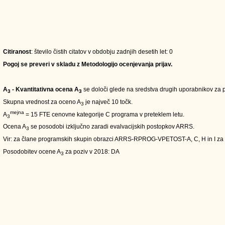
Citiranost
: število čistih citatov v obdobju zadnjih desetih let: 0
Pogoj se preveri v skladu z Metodologijo ocenjevanja prijav.
A
- Kvantitativna ocena A
se določi glede na sredstva drugih uporabnikov za pe
3
3
Skupna vrednost za oceno A
je največ 10 točk.
3
mejna
A
= 15 FTE cenovne kategorije C programa v preteklem letu.
3
Ocena A
se posodobi izključno zaradi evalvacijskih postopkov ARRS.
3
Vir: za člane programskih skupin obrazci ARRS-RPROG-VPETOST-A, C, H in I za
Posodobitev ocene A
za poziv v 2018: DA
3