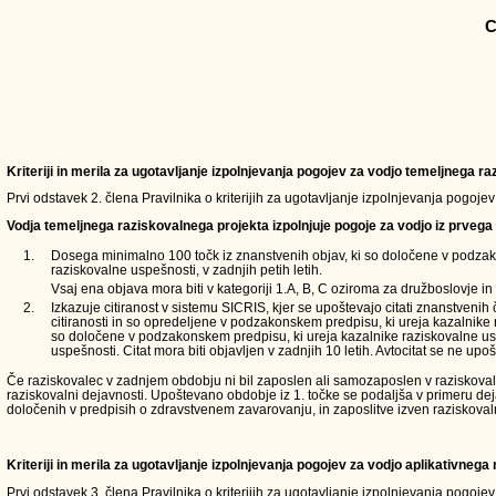
C
Kriteriji in merila za ugotavljanje izpolnjevanja pogojev za vodjo temeljnega 
Prvi odstavek 2. člena Pravilnika o kriterijih za ugotavljanje izpolnjevanja pogoje
Vodja temeljnega raziskovalnega projekta izpolnjuje pogoje za vodjo iz prvega 
1.
Dosega minimalno 100 točk iz znanstvenih objav, ki so določene v podzak
raziskovalne uspešnosti, v zadnjih petih letih.
Vsaj ena objava mora biti v kategoriji 1.A, B, C oziroma za družboslovje in 
2.
Izkazuje citiranost v sistemu SICRIS, kjer se upoštevajo citati znanstvenih
citiranosti in so opredeljene v podzakonskem predpisu, ki ureja kazalnike 
so določene v podzakonskem predpisu, ki ureja kazalnike raziskovalne usp
uspešnosti. Citat mora biti objavljen v zadnjih 10 letih. Avtocitat se ne upoš
Če raziskovalec v zadnjem obdobju ni bil zaposlen ali samozaposlen v raziskovalni d
raziskovalni dejavnosti. Upoštevano obdobje iz 1. točke se podaljša v primeru de
določenih v predpisih o zdravstvenem zavarovanju, in zaposlitve izven raziskoval
Kriteriji in merila za ugotavljanje izpolnjevanja pogojev za vodjo aplikativneg
Prvi odstavek 3. člena Pravilnika o kriterijih za ugotavljanje izpolnjevanja pogoje