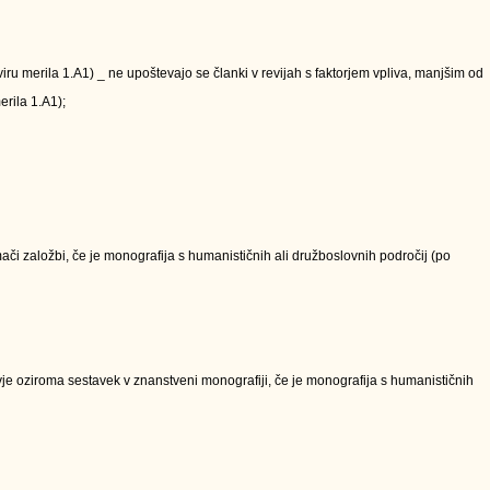
kviru merila 1.A1) _ ne upoštevajo se članki v revijah s faktorjem vpliva, manjšim od
erila 1.A1);
či založbi, če je monografija s humanističnih ali družboslovnih področij (po
e oziroma sestavek v znanstveni monografiji, če je monografija s humanističnih