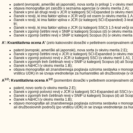
patent (evropski, ameriški ali japonski), nova sorta (v prilogi 1 v okviru meri
objava monografije pri založbi s seznama agencije (v okviru merila 2.A);
članek v prvi ali drugi reviji v JCR iz kategorij SCI-Expanded (v okviru meri
članek v reviji, ki ima faktor vpliva v JCR večji od osem (v okviru merila 1.A
članek v reviji, ki ima faktor vpliva v JCR (iz kategorij SCI-Expanded) 3-kra
tri;
članek v reviji, ki ima faktor vpliva v JCR (iz kategorij SSCI) 1,5-krat večji
članek v zgornji četrtini revij v SNIP iz kategorij Scopus (d) (v okviru merila
članek v zgornji četrtini revij v SNIP iz kategorij Scopus (h) (v okviru merila
A': Kvantitativna ocena A'
(zelo kakovostni dosežki v petletnem ocenjevalnem obd
patent (evropski, ameriški ali japonski), nova sorta (v okviru merila 2.E);
članek v zgornji četrtini revij v JCR iz kategorij SCI-Expanded (v okviru mer
članek v zgornji polovici revij v JCR iz kategorij SSCI (v okviru meril 1.A1, 
članek v zgornjih treh četrtinah revij v SNIP iz kategorij Scopus (d) ali Scop
članek v A&HCI (v okviru merila 1.B);
objava monografije ali znanstvenega poglavja oziroma sestavka v monografi
vrstilcu UDK) in se izvaja vrednotenje za humanistiko ali družboslovje (v ok
1/2
1/2
A
: Kvantitativna ocena A
(pomembni dosežki v petletnem ocenjevalnem ob
patent, novo sorto (v okviru merila 2.E);
članek v zgornji polovici revij v JCR iz kategorij SCI-Expanded ali SSCI (v 
članek v zgornjih treh četrtinah revij v SNIP iz kategorij Scopus (d) ali Scop
članek v A&HCI (v okviru merila 1.B);
objavo monografije ali znanstvenega poglavja oziroma sestavka v monograf
ali družboslovnih področij (po vrstilcu UDK) in se izvaja vrednotenje za hum