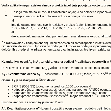
Vodja aplikativnega raziskovalnega projekta izpolnjuje pogoje za vodjo iz prve
1.
Dosega minimalno 40 točk iz znanstvenih objav, ki so določene v podzakons
2.
Izkazuje citiranost, kot je določena v 2. točki prvega odstavka
ali
ima dokazane prenose svojih raziskav v prakso (patenti, implementirane teh
2.04, 2.06, 2.07, 2.12, 2.13, 2.14, 2.15, 2.16, 2.17, 2.20, 2.21 in 2.24)
ali
dokazano delo na nacionalno pomembnem znanstvenem korpusu ali zbir
Če raziskovalec v zadnjem obdobju ni bil zaposlen ali samozaposlen v raziskovalni d
raziskovalni dejavnosti. Upoštevano obdobje iz 1. točke se podaljša v primeru de
določenih v predpisih o zdravstvenem zavarovanju, in zaposlitve izven raziskoval
Kvantitativni oceni A
in A
ter citiranost na podlagi Pravilnika o postopkih in
1
3
Raziskovalci, ki imajo vrednost A
večjo od mejne vrednosti, dobijo maksimalno
1,3
1/2
A
- Kvantitativna ocena A
- upoštevane SICRIS (COBISS) točke, A'', A' in A
z
1
1
Ocena A
je sestavljena iz štirih delov:
1
SICRIS (COBISS) točke: mejna vrednost 1500 točk ocena 4
Nadpovprečna znanstvena uspešnost A'': mejna vrednost A''/1500 ocena 1
Nadpovprečna znanstvena uspešnost A': mejna vrednost A'/1500 ocena 1
1/2
1/2
Nadpovprečna znanstvena uspešnost A
: mejna vrednost A
/1500 oce
Skupna vrednost za oceno A
je največ
7
točk.
1
A'': Kvantitativna ocena A''
(izjemni dosežki v ocenjevalnem obdobju petih let) so