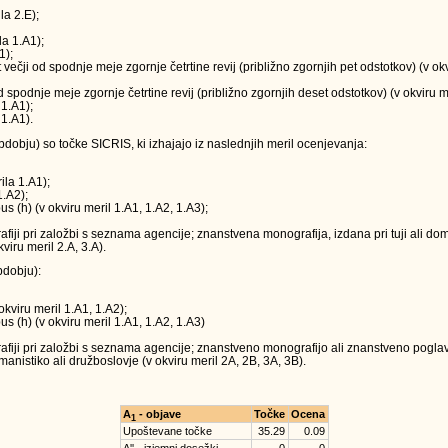
la 2.E);
la 1.A1);
1);
t večji od spodnje meje zgornje četrtine revij (približno zgornjih pet odstotkov) (v o
 od spodnje meje zgornje četrtine revij (približno zgornjih deset odstotkov) (v okviru m
 1.A1);
 1.A1).
obju) so točke SICRIS, ki izhajajo iz naslednjih meril ocenjevanja:
ila 1.A1);
1.A2);
us (h) (v okviru meril 1.A1, 1.A2, 1.A3);
ji pri založbi s seznama agencije; znanstvena monografija, izdana pri tuji ali doma
viru meril 2.A, 3.A).
dobju):
okviru meril 1.A1, 1.A2);
us (h) (v okviru meril 1.A1, 1.A2, 1.A3)
iji pri založbi s seznama agencije; znanstveno monografijo ali znanstveno poglavj
anistiko ali družboslovje (v okviru meril 2A, 2B, 3A, 3B).
A
- objave
Točke
Ocena
1
Upoštevane točke
35.29
0.09