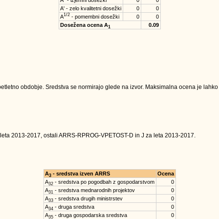
A'' - izjemni dosežki
0
0
A' - zelo kvalitetni dosežki
0
0
1/2
A
- pomembni dosežki
0
0
Dosežena ocena A
0.09
1
tletno obdobje. Sredstva se normirajo glede na izvor. Maksimalna ocena je lahko na
 leta 2013-2017, ostali ARRS-RPROG-VPETOST-D in J za leta 2013-2017.
A
- sredstva izven ARRS
Ocena
3
A
- sredstva po pogodbah z gospodarstvom
0
32
A
- sredstva mednarodnih projektov
0
31
A
- sredstva drugih ministrstev
0
33
A
- druga sredstva
0
34
A
- druga gospodarska sredstva
0
35