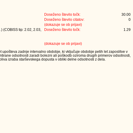
Doseženo število točk:
30.00
Doseženo število citatov:
0
(dokazuje se ob prijavi)
) (COBISS tip: 2.02, 2.03,
Doseženo število točk:
1.29
(dokazuje se ob prijavi)
t upošteva zadnje intervalno obdobje, ki vključuje obdobje petih let zaposlitve v
tirane odsotnosti zaradi bolezni ali poškodb oziroma drugih primerov odsotnosti,
iva izraba starševskega dopusta v obliki delne odsotnosti z dela.