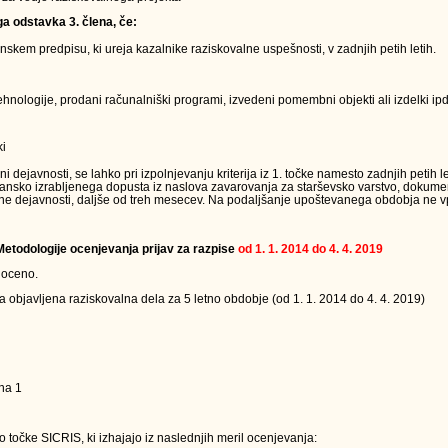
ga odstavka 3. člena, če:
kem predpisu, ki ureja kazalnike raziskovalne uspešnosti, v zadnjih petih letih.
nologije, prodani računalniški programi, izvedeni pomembni objekti ali izdelki ipd.
ki
ejavnosti, se lahko pri izpolnjevanju kriterija iz 1. točke namesto zadnjih petih le
jansko izrabljenega dopusta iz naslova zavarovanja za starševsko varstvo, dokumen
ne dejavnosti, daljše od treh mesecev. Na podaljšanje upoštevanega obdobja ne vpl
 Metodologije ocenjevanja prijav za razpise
od 1. 1. 2014 do 4. 4. 2019
 oceno.
a objavljena raziskovalna dela za 5 letno obdobje (od 1. 1. 2014 do 4. 4. 2019)
na 1
 točke SICRIS, ki izhajajo iz naslednjih meril ocenjevanja: