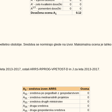
A'' - izjemni dosežki
0
0
A' - zelo kvalitetni dosežki
0
0
1/2
A
- pomembni dosežki
0
0
Dosežena ocena A
0.12
1
tletno obdobje. Sredstva se normirajo glede na izvor. Maksimalna ocena je lahko na
 leta 2013-2017, ostali ARRS-RPROG-VPETOST-D in J za leta 2013-2017.
A
- sredstva izven ARRS
Ocena
3
A
- sredstva po pogodbah z gospodarstvom
0
32
A
- sredstva mednarodnih projektov
0
31
A
- sredstva drugih ministrstev
0
33
A
- druga sredstva
0
34
A
- druga gospodarska sredstva
0
35