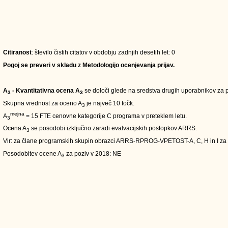
Citiranost
: število čistih citatov v obdobju zadnjih desetih let: 0
Pogoj se preveri v skladu z Metodologijo ocenjevanja prijav.
A
- Kvantitativna ocena A
se določi glede na sredstva drugih uporabnikov za pe
3
3
Skupna vrednost za oceno A
je največ 10 točk.
3
mejna
A
= 15 FTE cenovne kategorije C programa v preteklem letu.
3
Ocena A
se posodobi izključno zaradi evalvacijskih postopkov ARRS.
3
Vir: za člane programskih skupin obrazci ARRS-RPROG-VPETOST-A, C, H in I za
Posodobitev ocene A
za poziv v 2018: NE
3