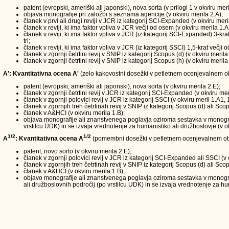
patent (evropski, ameriški ali japonski), nova sorta (v prilogi 1 v okviru meri
objava monografije pri založbi s seznama agencije (v okviru merila 2.A);
članek v prvi ali drugi reviji v JCR iz kategorij SCI-Expanded (v okviru meri
članek v reviji, ki ima faktor vpliva v JCR večji od osem (v okviru merila 1.A
članek v reviji, ki ima faktor vpliva v JCR (iz kategorij SCI-Expanded) 3-kra
tri;
članek v reviji, ki ima faktor vpliva v JCR (iz kategorij SSCI) 1,5-krat večji
članek v zgornji četrtini revij v SNIP iz kategorij Scopus (d) (v okviru merila
članek v zgornji četrtini revij v SNIP iz kategorij Scopus (h) (v okviru merila
A': Kvantitativna ocena A'
(zelo kakovostni dosežki v petletnem ocenjevalnem obd
patent (evropski, ameriški ali japonski), nova sorta (v okviru merila 2.E);
članek v zgornji četrtini revij v JCR iz kategorij SCI-Expanded (v okviru mer
članek v zgornji polovici revij v JCR iz kategorij SSCI (v okviru meril 1.A1, 
članek v zgornjih treh četrtinah revij v SNIP iz kategorij Scopus (d) ali Scop
članek v A&HCI (v okviru merila 1.B);
objava monografije ali znanstvenega poglavja oziroma sestavka v monografi
vrstilcu UDK) in se izvaja vrednotenje za humanistiko ali družboslovje (v ok
1/2
1/2
A
: Kvantitativna ocena A
(pomembni dosežki v petletnem ocenjevalnem ob
patent, novo sorto (v okviru merila 2.E);
članek v zgornji polovici revij v JCR iz kategorij SCI-Expanded ali SSCI (v 
članek v zgornjih treh četrtinah revij v SNIP iz kategorij Scopus (d) ali Scop
članek v A&HCI (v okviru merila 1.B);
objavo monografije ali znanstvenega poglavja oziroma sestavka v monograf
ali družboslovnih področij (po vrstilcu UDK) in se izvaja vrednotenje za hum