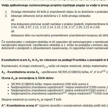
Vodja aplikativnega raziskovalnega projekta izpolnjuje pogoje za vodjo iz prve
1.
Dosega minimalno 40 točk iz znanstvenih objav, ki so določene v podzakons
2.
Izkazuje citiranost, kot je določena v 2. točki prvega odstavka
ali
ima dokazane prenose svojih raziskav v prakso (patenti, implementirane teh
2.04, 2.06, 2.07, 2.12, 2.13, 2.14, 2.15, 2.16, 2.17, 2.20, 2.21 in 2.24)
ali
dokazano delo na nacionalno pomembnem znanstvenem korpusu ali zbir
Če raziskovalec v zadnjem obdobju ni bil zaposlen ali samozaposlen v raziskovalni d
raziskovalni dejavnosti. Upoštevano obdobje iz 1. točke se podaljša v primeru de
določenih v predpisih o zdravstvenem zavarovanju, in zaposlitve izven raziskoval
Kvantitativni oceni A
in A
ter citiranost na podlagi Pravilnika o postopkih in
1
3
Raziskovalci, ki imajo vrednost A
večjo od mejne vrednosti, dobijo maksimalno
1,3
1/2
A
- Kvantitativna ocena A
- upoštevane SICRIS (COBISS) točke, A'', A' in A
z
1
1
Ocena A
je sestavljena iz štirih delov:
1
SICRIS (COBISS) točke: mejna vrednost 1500 točk ocena 4
Nadpovprečna znanstvena uspešnost A'': mejna vrednost A''/1500 ocena 1
Nadpovprečna znanstvena uspešnost A': mejna vrednost A'/1500 ocena 1
1/2
1/2
Nadpovprečna znanstvena uspešnost A
: mejna vrednost A
/1500 oce
Skupna vrednost za oceno A
je največ
7
točk.
1
A'': Kvantitativna ocena A''
(izjemni dosežki v ocenjevalnem obdobju petih let) so