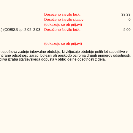
Doseženo število točk:
38.33
Doseženo število citatov:
0
(dokazuje se ob prijavi)
) (COBISS tip: 2.02, 2.03,
Doseženo število točk:
5.00
(dokazuje se ob prijavi)
t upošteva zadnje intervalno obdobje, ki vključuje obdobje petih let zaposlitve v
tirane odsotnosti zaradi bolezni ali poškodb oziroma drugih primerov odsotnosti,
iva izraba starševskega dopusta v obliki delne odsotnosti z dela.