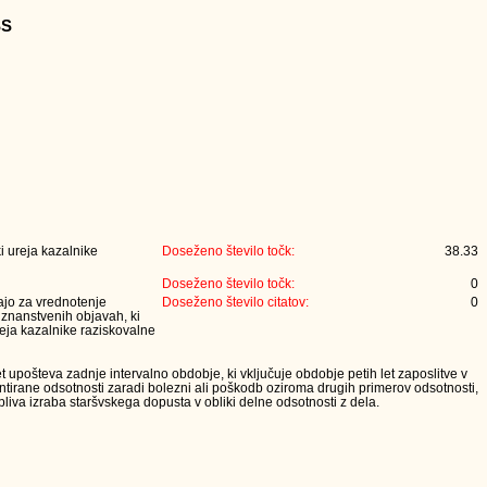
SS
i ureja kazalnike
Doseženo število točk:
38.33
Doseženo število točk:
0
jajo za vrednotenje
Doseženo število citatov:
0
 znanstvenih objavah, ki
eja kazalnike raziskovalne
t upošteva zadnje intervalno obdobje, ki vključuje obdobje petih let zaposlitve v
tirane odsotnosti zaradi bolezni ali poškodb oziroma drugih primerov odsotnosti,
iva izraba staršvskega dopusta v obliki delne odsotnosti z dela.