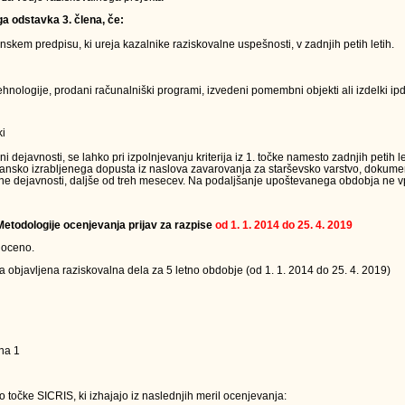
ga odstavka 3. člena, če:
kem predpisu, ki ureja kazalnike raziskovalne uspešnosti, v zadnjih petih letih.
nologije, prodani računalniški programi, izvedeni pomembni objekti ali izdelki ipd.
ki
ejavnosti, se lahko pri izpolnjevanju kriterija iz 1. točke namesto zadnjih petih le
jansko izrabljenega dopusta iz naslova zavarovanja za starševsko varstvo, dokumen
ne dejavnosti, daljše od treh mesecev. Na podaljšanje upoštevanega obdobja ne vpl
 Metodologije ocenjevanja prijav za razpise
od 1. 1. 2014 do 25. 4. 2019
 oceno.
a objavljena raziskovalna dela za 5 letno obdobje (od 1. 1. 2014 do 25. 4. 2019)
na 1
 točke SICRIS, ki izhajajo iz naslednjih meril ocenjevanja: