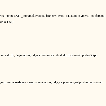
kviru merila 1.A1) _ ne upoštevajo se članki v revijah s faktorjem vpliva, manjšim od
erila 1.A1);
či založbi, če je monografija s humanističnih ali družboslovnih področij (po
e oziroma sestavek v znanstveni monografiji, če je monografija s humanističnih