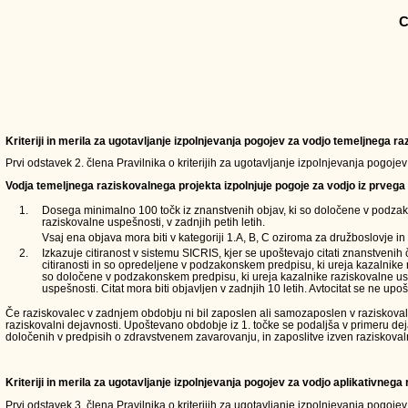
C
Kriteriji in merila za ugotavljanje izpolnjevanja pogojev za vodjo temeljnega 
Prvi odstavek 2. člena Pravilnika o kriterijih za ugotavljanje izpolnjevanja pogoje
Vodja temeljnega raziskovalnega projekta izpolnjuje pogoje za vodjo iz prvega 
1.
Dosega minimalno 100 točk iz znanstvenih objav, ki so določene v podzak
raziskovalne uspešnosti, v zadnjih petih letih.
Vsaj ena objava mora biti v kategoriji 1.A, B, C oziroma za družboslovje in 
2.
Izkazuje citiranost v sistemu SICRIS, kjer se upoštevajo citati znanstvenih
citiranosti in so opredeljene v podzakonskem predpisu, ki ureja kazalnike 
so določene v podzakonskem predpisu, ki ureja kazalnike raziskovalne usp
uspešnosti. Citat mora biti objavljen v zadnjih 10 letih. Avtocitat se ne upoš
Če raziskovalec v zadnjem obdobju ni bil zaposlen ali samozaposlen v raziskovalni d
raziskovalni dejavnosti. Upoštevano obdobje iz 1. točke se podaljša v primeru de
določenih v predpisih o zdravstvenem zavarovanju, in zaposlitve izven raziskoval
Kriteriji in merila za ugotavljanje izpolnjevanja pogojev za vodjo aplikativneg
Prvi odstavek 3. člena Pravilnika o kriterijih za ugotavljanje izpolnjevanja pogoje