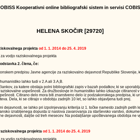
OBISS Kooperativni online bibliografski sistem in servisi COBI
HELENA SKOČIR [29720]
raziskovalnega projekta
od 1. 1. 2014 do 25. 4. 2019
v za vodjo raziskovalnega projekta
odstavka 2. člena, če:
onskem predpisu Javne agencije za raziskovalno dejavnost Republike Slovenije, k
humanistiko lahko tudi v 2.A ali 3.A,B.
 člankov, za katere obstaja polni bibliografski zapis v bazah podatkov, ki se uporabl
raziskovalne uspešnosti. Za družboslovje in humanistiko lahko izkazuje citiranost v
ešnosti. Citirano delo mora biti znanstveno delo iz podzakonskega predpisa, ki ur
teva. Dela, ki se citirajo v obdobju zadnjih 10 let, so lahko objavljena tudi prej.
ejavnosti, se lahko pri izpolnjevanju kriterija iz 1. točke namesto zadnjih petih le
jansko izrabljenega dopusta iz naslova zavarovanja za starševsko varstvo, dokumen
ne dejavnosti, daljše od treh mesecev. Na podaljšanje upoštevanega obdobja ne vpl
a raziskovalnega projekta
od 1. 1. 2014 do 25. 4. 2019
v za vodjo raziskovalnega projekta