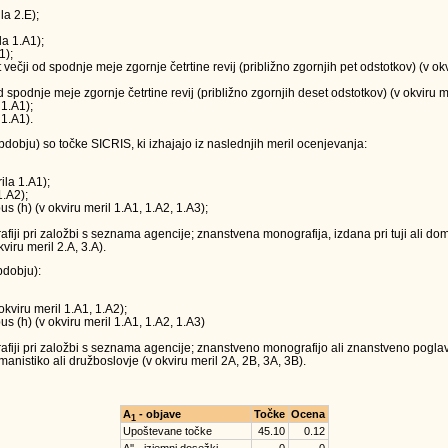
la 2.E);
la 1.A1);
1);
t večji od spodnje meje zgornje četrtine revij (približno zgornjih pet odstotkov) (v o
 od spodnje meje zgornje četrtine revij (približno zgornjih deset odstotkov) (v okviru m
 1.A1);
 1.A1).
obju) so točke SICRIS, ki izhajajo iz naslednjih meril ocenjevanja:
ila 1.A1);
1.A2);
us (h) (v okviru meril 1.A1, 1.A2, 1.A3);
ji pri založbi s seznama agencije; znanstvena monografija, izdana pri tuji ali doma
viru meril 2.A, 3.A).
dobju):
okviru meril 1.A1, 1.A2);
us (h) (v okviru meril 1.A1, 1.A2, 1.A3)
iji pri založbi s seznama agencije; znanstveno monografijo ali znanstveno poglavj
anistiko ali družboslovje (v okviru meril 2A, 2B, 3A, 3B).
A
- objave
Točke
Ocena
1
Upoštevane točke
45.10
0.12