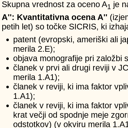
Skupna vrednost za oceno A
je n
1
A'': Kvantitativna ocena A''
(izje
petih let) so točke SICRIS, ki izhaj
patent (evropski, ameriški ali ja
merila 2.E);
objava monografije pri založbi 
članek v prvi ali drugi reviji v
merila 1.A1);
članek v reviji, ki ima faktor v
1.A1);
članek v reviji, ki ima faktor v
krat večji od spodnje meje zgornj
odstotkov) (v okviru merila 1.A1