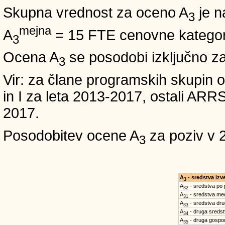
Skupna vrednost za oceno A
je n
3
mejna
A
= 15 FTE cenovne kategori
3
Ocena A
se posodobi izključno z
3
Vir: za člane programskih skup
in I za leta 2013-2017, ostali A
2017.
Posodobitev ocene A
za poziv v 
3
A
- sredstva iz
3
A
- sredstva po
32
A
- sredstva med
31
A
- sredstva dru
33
A
- druga sreds
34
A
- druga gospo
35