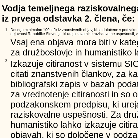
Vodja temeljnega raziskovalnega
iz prvega odstavka 2. člena, če:
1.
Dosega minimalno 100 točk iz znanstvenih objav, ki so določene v podzako
dejavnost Republike Slovenije, ki ureja kazalnike raziskovalne uspešnosti, v 
Vsaj ena objava mora biti v kate
za družboslovje in humanistiko la
2.
Izkazuje citiranost v sistemu SI
citati znanstvenih člankov, za ka
bibliografski zapis v bazah podat
za vrednotenje citiranosti in so 
podzakonskem predpisu, ki urej
raziskovalne uspešnosti. Za dru
humanistiko lahko izkazuje citir
objavah, ki so določene v podz