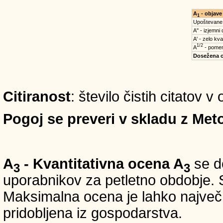
A
- objave
1
Upoštevane
A'' - izjemni
A' - zelo kva
1/2
A
- pomem
Dosežena 
Citiranost
: število čistih citatov 
Pogoj se preveri v skladu z Meto
A
- Kvantitativna ocena A
se do
3
3
uporabnikov za petletno obdobje. S
Maksimalna ocena je lahko največ 5
pridobljena iz gospodarstva.