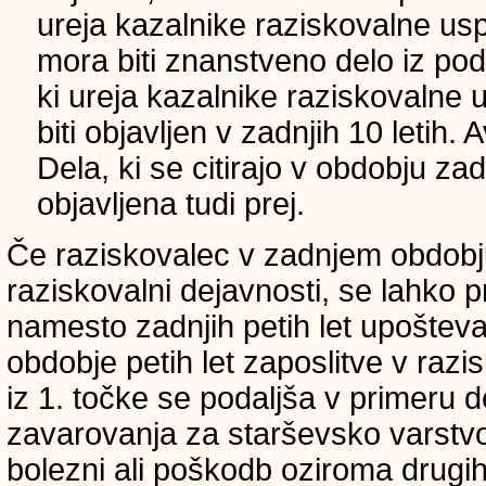
ureja kazalnike raziskovalne usp
mora biti znanstveno delo iz p
ki ureja kazalnike raziskovalne 
biti objavljen v zadnjih 10 letih.
Dela, ki se citirajo v obdobju zad
objavljena tudi prej.
Če raziskovalec v zadnjem obdobju
raziskovalni dejavnosti, se lahko pri
namesto zadnjih petih let upošteva
obdobje petih let zaposlitve v raz
iz 1. točke se podaljša v primeru 
zavarovanja za starševsko varstvo
bolezni ali poškodb oziroma drugih