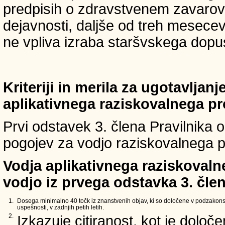
predpisih o zdravstvenem zavarova
dejavnosti, daljše od treh mesece
ne vpliva izraba staršvskega dopust
Kriteriji in merila za ugotavljan
aplikativnega raziskovalnega p
Prvi odstavek 3. člena Pravilnika o 
pogojev za vodjo raziskovalnega p
Vodja aplikativnega raziskovaln
vodjo iz prvega odstavka 3. člen
1.
Dosega minimalno 40 točk iz znanstvenih objav, ki so določene v podzakons
uspešnosti, v zadnjih petih letih.
2.
Izkazuje citiranost, kot je določ