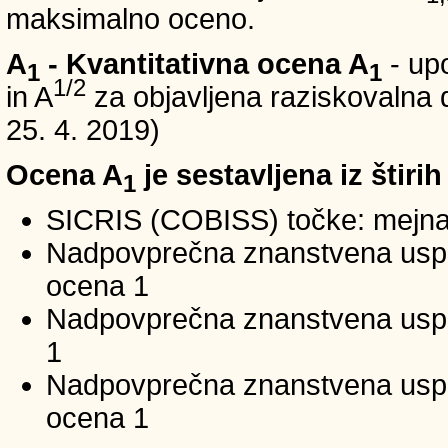
maksimalno oceno.
A
- Kvantitativna ocena A
- up
1
1
1/2
in A
za objavljena raziskovalna d
25. 4. 2019)
Ocena A
je sestavljena iz štirih
1
SICRIS (COBISS) točke: mejna
Nadpovprečna znanstvena uspeš
ocena 1
Nadpovprečna znanstvena uspe
1
Nadpovprečna znanstvena usp
ocena 1