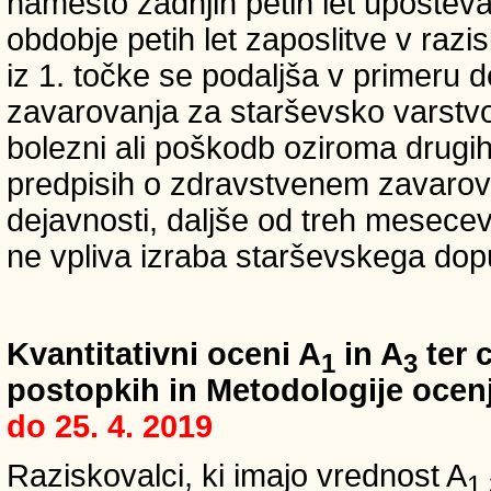
namesto zadnjih petih let upošteva
obdobje petih let zaposlitve v raz
iz 1. točke se podaljša v primeru 
zavarovanja za starševsko varstvo
bolezni ali poškodb oziroma drugih
predpisih o zdravstvenem zavarova
dejavnosti, daljše od treh mesece
ne vpliva izraba starševskega dopu
Kvantitativni oceni A
in A
ter c
1
3
postopkih in Metodologije ocenj
do 25. 4. 2019
Raziskovalci, ki imajo vrednost A
1,