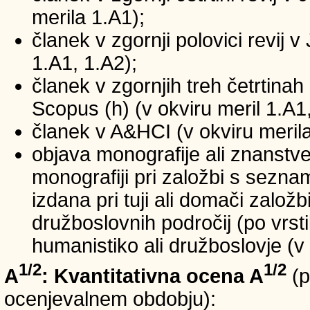
merila 1.A1);
članek v zgornji polovici revij v
1.A1, 1.A2);
članek v zgornjih treh četrtinah 
Scopus (h) (v okviru meril 1.A1,
članek v A&HCI (v okviru merila
objava monografije ali znanstv
monografiji pri založbi s sezn
izdana pri tuji ali domači založb
družboslovnih področij (po vrst
humanistiko ali družboslovje (v 
1/2
1/2
A
: Kvantitativna ocena A
(p
ocenjevalnem obdobju):