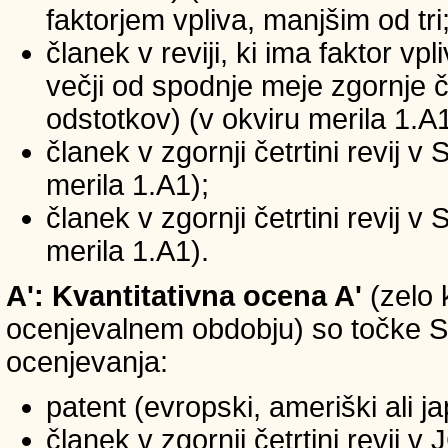
faktorjem vpliva, manjšim od tri
članek v reviji, ki ima faktor vp
večji od spodnje meje zgornje če
odstotkov) (v okviru merila 1.A1
članek v zgornji četrtini revij v
merila 1.A1);
članek v zgornji četrtini revij v
merila 1.A1).
A': Kvantitativna ocena A'
(zelo 
ocenjevalnem obdobju) so točke SIC
ocenjevanja:
patent (evropski, ameriški ali j
članek v zgornji četrtini revij 