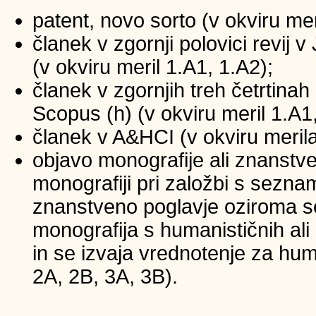
patent, novo sorto (v okviru mer
članek v zgornji polovici revij
(v okviru meril 1.A1, 1.A2);
članek v zgornjih treh četrtinah 
Scopus (h) (v okviru meril 1.A1
članek v A&HCI (v okviru merila
objavo monografije ali znanstv
monografiji pri založbi s sezna
znanstveno poglavje oziroma se
monografija s humanističnih ali
in se izvaja vrednotenje za huma
2A, 2B, 3A, 3B).