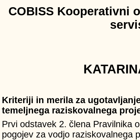
COBISS Kooperativni on
serv
KATARINA
Kriteriji in merila za ugotavljan
temeljnega raziskovalnega proj
Prvi odstavek 2. člena Pravilnika o 
pogojev za vodjo raziskovalnega p