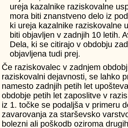
ureja kazalnike raziskovalne usp
mora biti znanstveno delo iz p
ki ureja kazalnike raziskovalne 
biti objavljen v zadnjih 10 letih.
Dela, ki se citirajo v obdobju zad
objavljena tudi prej.
Če raziskovalec v zadnjem obdobju
raziskovalni dejavnosti, se lahko pri
namesto zadnjih petih let upošteva
obdobje petih let zaposlitve v raz
iz 1. točke se podaljša v primeru 
zavarovanja za starševsko varstvo
bolezni ali poškodb oziroma drugih