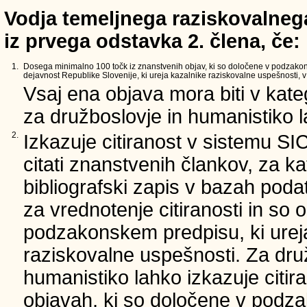
Vodja temeljnega raziskovalnega
iz prvega odstavka 2. člena, če:
1.
Dosega minimalno 100 točk iz znanstvenih objav, ki so določene v podzako
dejavnost Republike Slovenije, ki ureja kazalnike raziskovalne uspešnosti, v 
Vsaj ena objava mora biti v kate
za družboslovje in humanistiko la
2.
Izkazuje citiranost v sistemu SI
citati znanstvenih člankov, za ka
bibliografski zapis v bazah podat
za vrednotenje citiranosti in so 
podzakonskem predpisu, ki urej
raziskovalne uspešnosti. Za dru
humanistiko lahko izkazuje citir
objavah, ki so določene v podz