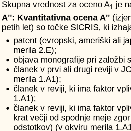
Skupna vrednost za oceno A
je n
1
A'': Kvantitativna ocena A''
(izje
petih let) so točke SICRIS, ki izhaj
patent (evropski, ameriški ali ja
merila 2.E);
objava monografije pri založbi 
članek v prvi ali drugi reviji v
merila 1.A1);
članek v reviji, ki ima faktor v
1.A1);
članek v reviji, ki ima faktor v
krat večji od spodnje meje zgornj
odstotkov) (v okviru merila 1.A1