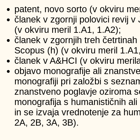
patent, novo sorto (v okviru mer
članek v zgornji polovici revij
(v okviru meril 1.A1, 1.A2);
članek v zgornjih treh četrtinah 
Scopus (h) (v okviru meril 1.A1
članek v A&HCI (v okviru merila
objavo monografije ali znanstv
monografiji pri založbi s sezna
znanstveno poglavje oziroma se
monografija s humanističnih ali
in se izvaja vrednotenje za huma
2A, 2B, 3A, 3B).