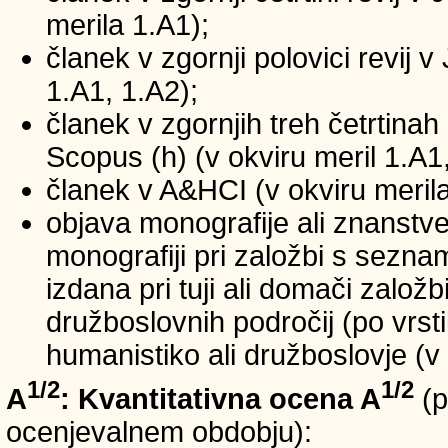
merila 1.A1);
članek v zgornji polovici revij v
1.A1, 1.A2);
članek v zgornjih treh četrtinah 
Scopus (h) (v okviru meril 1.A1,
članek v A&HCI (v okviru merila
objava monografije ali znanstv
monografiji pri založbi s sezn
izdana pri tuji ali domači založb
družboslovnih področij (po vrst
humanistiko ali družboslovje (v 
1/2
1/2
A
: Kvantitativna ocena A
(p
ocenjevalnem obdobju):