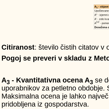
A
- objave
1
Upoštevane
A'' - izjemni
A' - zelo kva
1/2
A
- pomem
Dosežena 
Citiranost
: število čistih citatov 
Pogoj se preveri v skladu z Meto
A
- Kvantitativna ocena A
se do
3
3
uporabnikov za petletno obdobje. S
Maksimalna ocena je lahko največ 5
pridobljena iz gospodarstva.