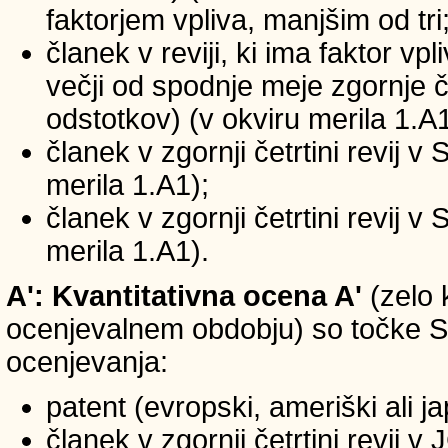
faktorjem vpliva, manjšim od tri
članek v reviji, ki ima faktor vp
večji od spodnje meje zgornje če
odstotkov) (v okviru merila 1.A1
članek v zgornji četrtini revij v
merila 1.A1);
članek v zgornji četrtini revij v
merila 1.A1).
A': Kvantitativna ocena A'
(zelo 
ocenjevalnem obdobju) so točke SIC
ocenjevanja:
patent (evropski, ameriški ali j
članek v zgornji četrtini revij 