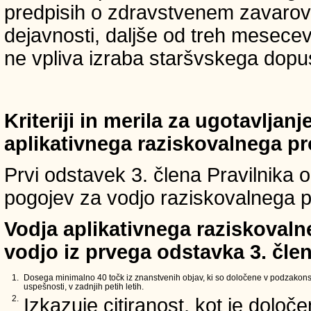
predpisih o zdravstvenem zavarova
dejavnosti, daljše od treh mesece
ne vpliva izraba staršvskega dopust
Kriteriji in merila za ugotavljan
aplikativnega raziskovalnega p
Prvi odstavek 3. člena Pravilnika o 
pogojev za vodjo raziskovalnega p
Vodja aplikativnega raziskovaln
vodjo iz prvega odstavka 3. člen
1.
Dosega minimalno 40 točk iz znanstvenih objav, ki so določene v podzakons
uspešnosti, v zadnjih petih letih.
2.
Izkazuje citiranost, kot je določ