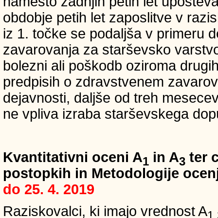
namesto zadnjih petih let upošteva
obdobje petih let zaposlitve v raz
iz 1. točke se podaljša v primeru 
zavarovanja za starševsko varstvo
bolezni ali poškodb oziroma drugih
predpisih o zdravstvenem zavarova
dejavnosti, daljše od treh mesece
ne vpliva izraba starševskega dopu
Kvantitativni oceni A
in A
ter c
1
3
postopkih in Metodologije ocenj
do 25. 4. 2019
Raziskovalci, ki imajo vrednost A
1,