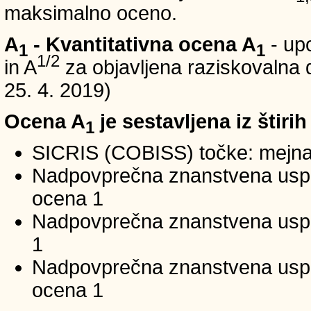
maksimalno oceno.
A
- Kvantitativna ocena A
- up
1
1
1/2
in A
za objavljena raziskovalna d
25. 4. 2019)
Ocena A
je sestavljena iz štirih
1
SICRIS (COBISS) točke: mejna
Nadpovprečna znanstvena uspeš
ocena 1
Nadpovprečna znanstvena uspe
1
Nadpovprečna znanstvena usp
ocena 1