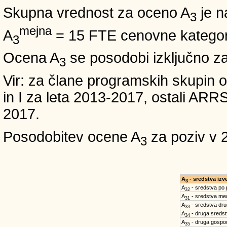
Skupna vrednost za oceno A
je n
3
mejna
A
= 15 FTE cenovne kategori
3
Ocena A
se posodobi izključno z
3
Vir: za člane programskih skup
in I za leta 2013-2017, ostali A
2017.
Posodobitev ocene A
za poziv v 
3
A
- sredstva iz
3
A
- sredstva po
32
A
- sredstva med
31
A
- sredstva dru
33
A
- druga sreds
34
A
- druga gospo
35