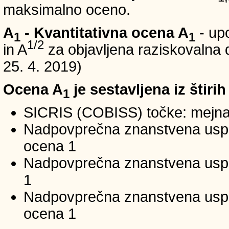
maksimalno oceno.
A
- Kvantitativna ocena A
- up
1
1
1/2
in A
za objavljena raziskovalna d
25. 4. 2019)
Ocena A
je sestavljena iz štirih
1
SICRIS (COBISS) točke: mejna
Nadpovprečna znanstvena uspeš
ocena 1
Nadpovprečna znanstvena uspe
1
Nadpovprečna znanstvena usp
ocena 1