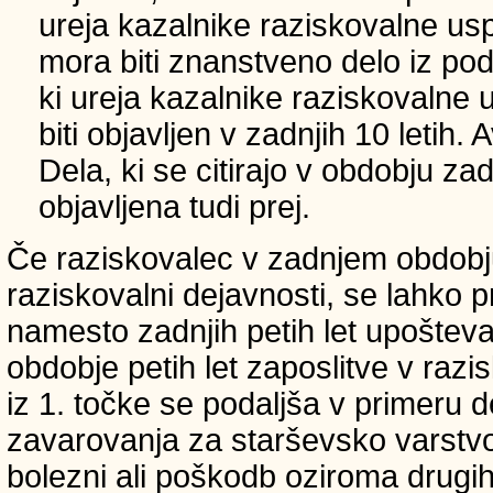
ureja kazalnike raziskovalne usp
mora biti znanstveno delo iz p
ki ureja kazalnike raziskovalne 
biti objavljen v zadnjih 10 letih.
Dela, ki se citirajo v obdobju zad
objavljena tudi prej.
Če raziskovalec v zadnjem obdobju
raziskovalni dejavnosti, se lahko pri
namesto zadnjih petih let upošteva
obdobje petih let zaposlitve v raz
iz 1. točke se podaljša v primeru 
zavarovanja za starševsko varstvo
bolezni ali poškodb oziroma drugih