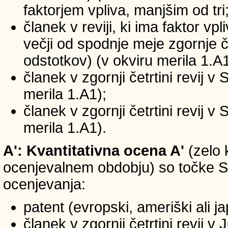
faktorjem vpliva, manjšim od tri
članek v reviji, ki ima faktor vp
večji od spodnje meje zgornje če
odstotkov) (v okviru merila 1.A1
članek v zgornji četrtini revij v
merila 1.A1);
članek v zgornji četrtini revij v
merila 1.A1).
A': Kvantitativna ocena A'
(zelo 
ocenjevalnem obdobju) so točke SIC
ocenjevanja:
patent (evropski, ameriški ali j
članek v zgornji četrtini revij 