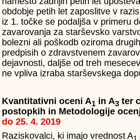
namesto zadnjih petih let upošteva
obdobje petih let zaposlitve v raz
iz 1. točke se podaljša v primeru 
zavarovanja za starševsko varstvo
bolezni ali poškodb oziroma drugih
predpisih o zdravstvenem zavarova
dejavnosti, daljše od treh mesece
ne vpliva izraba starševskega dopu
Kvantitativni oceni A
in A
ter c
1
3
postopkih in Metodologije ocenj
do 25. 4. 2019
Raziskovalci, ki imajo vrednost A
1,