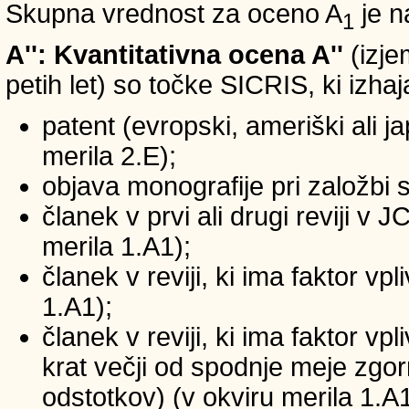
Skupna vrednost za oceno A
je n
1
A'': Kvantitativna ocena A''
(izje
petih let) so točke SICRIS, ki izhaj
patent (evropski, ameriški ali ja
merila 2.E);
objava monografije pri založbi 
članek v prvi ali drugi reviji v
merila 1.A1);
članek v reviji, ki ima faktor v
1.A1);
članek v reviji, ki ima faktor v
krat večji od spodnje meje zgornj
odstotkov) (v okviru merila 1.A1