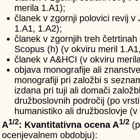
merila 1.A1);
članek v zgornji polovici revij v
1.A1, 1.A2);
članek v zgornjih treh četrtinah 
Scopus (h) (v okviru meril 1.A1,
članek v A&HCI (v okviru merila
objava monografije ali znanstv
monografiji pri založbi s sezn
izdana pri tuji ali domači založb
družboslovnih področij (po vrst
humanistiko ali družboslovje (v 
1/2
1/2
A
: Kvantitativna ocena A
(p
ocenjevalnem obdobju):