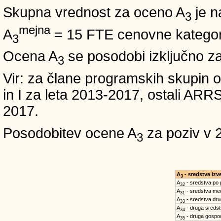
Skupna vrednost za oceno A
je n
3
mejna
A
= 15 FTE cenovne kategori
3
Ocena A
se posodobi izključno z
3
Vir: za člane programskih skup
in I za leta 2013-2017, ostali A
2017.
Posodobitev ocene A
za poziv v 
3
A
- sredstva iz
3
A
- sredstva po
32
A
- sredstva med
31
A
- sredstva dru
33
A
- druga sreds
34
A
- druga gospo
35