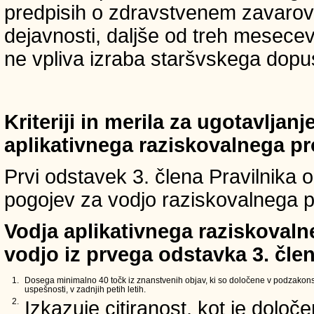
predpisih o zdravstvenem zavarova
dejavnosti, daljše od treh mesece
ne vpliva izraba staršvskega dopust
Kriteriji in merila za ugotavljan
aplikativnega raziskovalnega p
Prvi odstavek 3. člena Pravilnika o 
pogojev za vodjo raziskovalnega p
Vodja aplikativnega raziskovaln
vodjo iz prvega odstavka 3. člen
1.
Dosega minimalno 40 točk iz znanstvenih objav, ki so določene v podzakons
uspešnosti, v zadnjih petih letih.
2.
Izkazuje citiranost, kot je določ