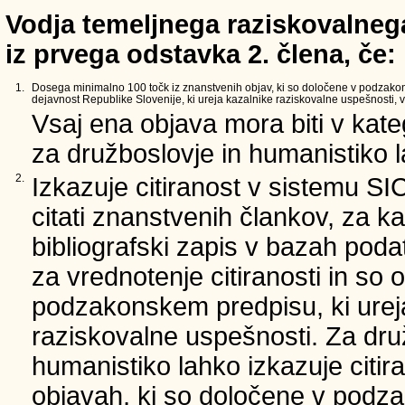
Vodja temeljnega raziskovalnega
iz prvega odstavka 2. člena, če:
1.
Dosega minimalno 100 točk iz znanstvenih objav, ki so določene v podzako
dejavnost Republike Slovenije, ki ureja kazalnike raziskovalne uspešnosti, v 
Vsaj ena objava mora biti v kate
za družboslovje in humanistiko la
2.
Izkazuje citiranost v sistemu SI
citati znanstvenih člankov, za ka
bibliografski zapis v bazah podat
za vrednotenje citiranosti in so 
podzakonskem predpisu, ki urej
raziskovalne uspešnosti. Za dru
humanistiko lahko izkazuje citir
objavah, ki so določene v podz