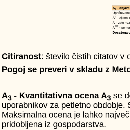
A
- objave
1
Upoštevane
A'' - izjemni
A' - zelo kva
1/2
A
- pomem
Dosežena 
Citiranost
: število čistih citatov v
Pogoj se preveri v skladu z Meto
A
- Kvantitativna ocena A
se do
3
3
uporabnikov za petletno obdobje. S
Maksimalna ocena je lahko največ 5
pridobljena iz gospodarstva.