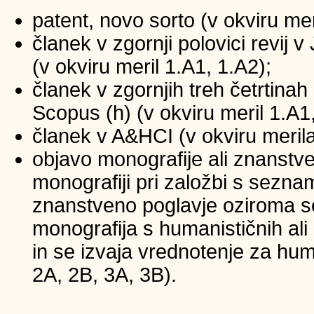
patent, novo sorto (v okviru mer
članek v zgornji polovici revij
(v okviru meril 1.A1, 1.A2);
članek v zgornjih treh četrtinah 
Scopus (h) (v okviru meril 1.A1
članek v A&HCI (v okviru merila
objavo monografije ali znanstv
monografiji pri založbi s sezna
znanstveno poglavje oziroma se
monografija s humanističnih ali
in se izvaja vrednotenje za huma
2A, 2B, 3A, 3B).