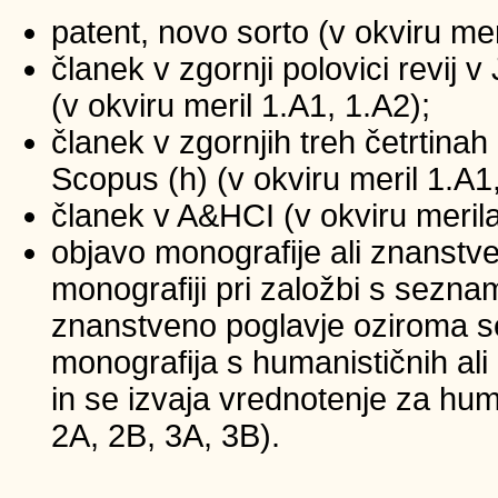
patent, novo sorto (v okviru mer
članek v zgornji polovici revij
(v okviru meril 1.A1, 1.A2);
članek v zgornjih treh četrtinah 
Scopus (h) (v okviru meril 1.A1
članek v A&HCI (v okviru merila
objavo monografije ali znanstv
monografiji pri založbi s sezna
znanstveno poglavje oziroma se
monografija s humanističnih ali
in se izvaja vrednotenje za huma
2A, 2B, 3A, 3B).