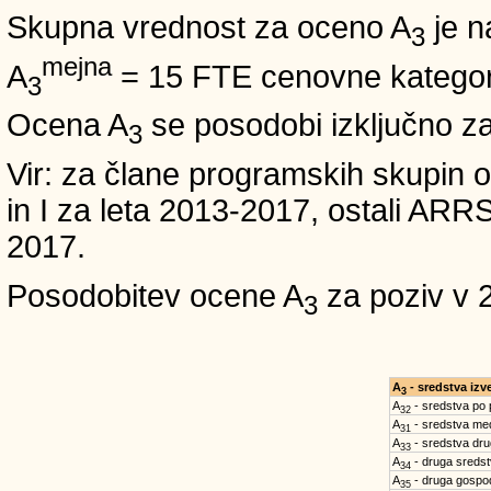
Skupna vrednost za oceno A
je n
3
mejna
A
= 15 FTE cenovne kategori
3
Ocena A
se posodobi izključno z
3
Vir: za člane programskih skup
in I za leta 2013-2017, ostali A
2017.
Posodobitev ocene A
za poziv v 
3
A
- sredstva iz
3
A
- sredstva po
32
A
- sredstva med
31
A
- sredstva dru
33
A
- druga sreds
34
A
- druga gospo
35