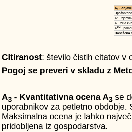
A
- objave
1
Upoštevane
A'' - izjemni
A' - zelo kva
1/2
A
- pomem
Dosežena 
Citiranost
: število čistih citatov 
Pogoj se preveri v skladu z Meto
A
- Kvantitativna ocena A
se do
3
3
uporabnikov za petletno obdobje. S
Maksimalna ocena je lahko največ 5
pridobljena iz gospodarstva.