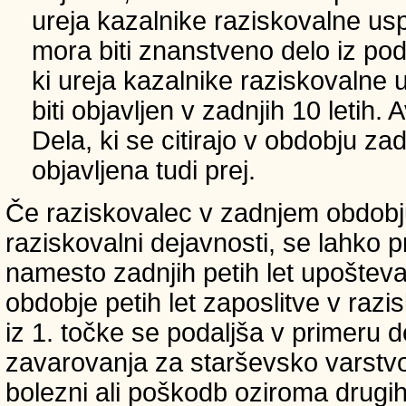
ureja kazalnike raziskovalne usp
mora biti znanstveno delo iz p
ki ureja kazalnike raziskovalne 
biti objavljen v zadnjih 10 letih.
Dela, ki se citirajo v obdobju zad
objavljena tudi prej.
Če raziskovalec v zadnjem obdobju
raziskovalni dejavnosti, se lahko pri
namesto zadnjih petih let upošteva
obdobje petih let zaposlitve v raz
iz 1. točke se podaljša v primeru 
zavarovanja za starševsko varstvo
bolezni ali poškodb oziroma drugih