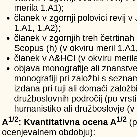
merila 1.A1);
članek v zgornji polovici revij v
1.A1, 1.A2);
članek v zgornjih treh četrtinah 
Scopus (h) (v okviru meril 1.A1,
članek v A&HCI (v okviru merila
objava monografije ali znanstv
monografiji pri založbi s sezn
izdana pri tuji ali domači založb
družboslovnih področij (po vrst
humanistiko ali družboslovje (v 
1/2
1/2
A
: Kvantitativna ocena A
(p
ocenjevalnem obdobju):