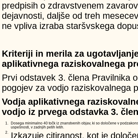
predpisih o zdravstvenem zavarova
dejavnosti, daljše od treh mesece
ne vpliva izraba staršvskega dopust
Kriteriji in merila za ugotavljan
aplikativnega raziskovalnega p
Prvi odstavek 3. člena Pravilnika o 
pogojev za vodjo raziskovalnega p
Vodja aplikativnega raziskovaln
vodjo iz prvega odstavka 3. člen
1.
Dosega minimalno 40 točk iz znanstvenih objav, ki so določene v podzakons
uspešnosti, v zadnjih petih letih.
2.
Izkazuje citiranost, kot je določ