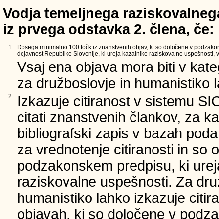
Vodja temeljnega raziskovalnega
iz prvega odstavka 2. člena, če:
1.
Dosega minimalno 100 točk iz znanstvenih objav, ki so določene v podzako
dejavnost Republike Slovenije, ki ureja kazalnike raziskovalne uspešnosti, v 
Vsaj ena objava mora biti v kate
za družboslovje in humanistiko la
2.
Izkazuje citiranost v sistemu SI
citati znanstvenih člankov, za ka
bibliografski zapis v bazah podat
za vrednotenje citiranosti in so 
podzakonskem predpisu, ki urej
raziskovalne uspešnosti. Za dru
humanistiko lahko izkazuje citir
objavah, ki so določene v podz