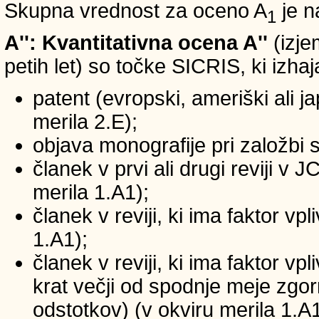
Skupna vrednost za oceno A
je n
1
A'': Kvantitativna ocena A''
(izje
petih let) so točke SICRIS, ki izhaj
patent (evropski, ameriški ali ja
merila 2.E);
objava monografije pri založbi 
članek v prvi ali drugi reviji v
merila 1.A1);
članek v reviji, ki ima faktor v
1.A1);
članek v reviji, ki ima faktor v
krat večji od spodnje meje zgornj
odstotkov) (v okviru merila 1.A1