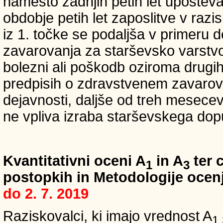
namesto zadnjih petih let upošteva
obdobje petih let zaposlitve v raz
iz 1. točke se podaljša v primeru 
zavarovanja za starševsko varstvo
bolezni ali poškodb oziroma drugih
predpisih o zdravstvenem zavarova
dejavnosti, daljše od treh mesece
ne vpliva izraba starševskega dopu
Kvantitativni oceni A
in A
ter c
1
3
postopkih in Metodologije ocenj
do 2. 7. 2019
Raziskovalci, ki imajo vrednost A
1,