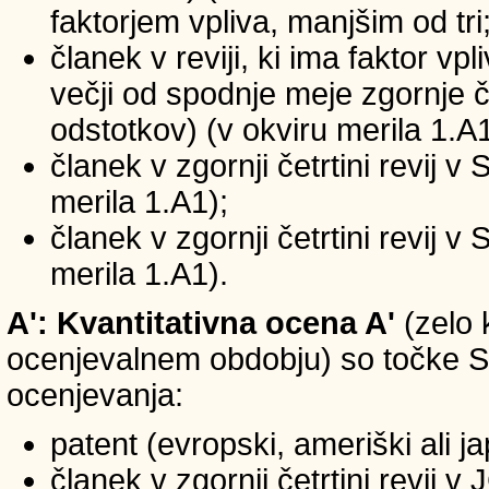
faktorjem vpliva, manjšim od tri
članek v reviji, ki ima faktor vp
večji od spodnje meje zgornje če
odstotkov) (v okviru merila 1.A1
članek v zgornji četrtini revij v
merila 1.A1);
članek v zgornji četrtini revij v
merila 1.A1).
A': Kvantitativna ocena A'
(zelo 
ocenjevalnem obdobju) so točke SIC
ocenjevanja:
patent (evropski, ameriški ali j
članek v zgornji četrtini revij 