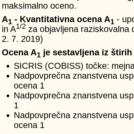
maksimalno oceno.
A
- Kvantitativna ocena A
- up
1
1
1/2
in A
za objavljena raziskovalna d
2. 7. 2019)
Ocena A
je sestavljena iz štirih
1
SICRIS (COBISS) točke: mejna
Nadpovprečna znanstvena uspeš
ocena 1
Nadpovprečna znanstvena uspe
1
Nadpovprečna znanstvena usp
ocena 1