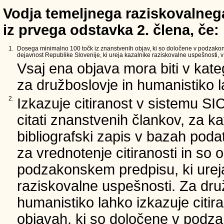
Vodja temeljnega raziskovalnega
iz prvega odstavka 2. člena, če:
1.
Dosega minimalno 100 točk iz znanstvenih objav, ki so določene v podzako
dejavnost Republike Slovenije, ki ureja kazalnike raziskovalne uspešnosti, v 
Vsaj ena objava mora biti v kate
za družboslovje in humanistiko la
2.
Izkazuje citiranost v sistemu SI
citati znanstvenih člankov, za ka
bibliografski zapis v bazah podat
za vrednotenje citiranosti in so 
podzakonskem predpisu, ki urej
raziskovalne uspešnosti. Za dru
humanistiko lahko izkazuje citir
objavah, ki so določene v podz