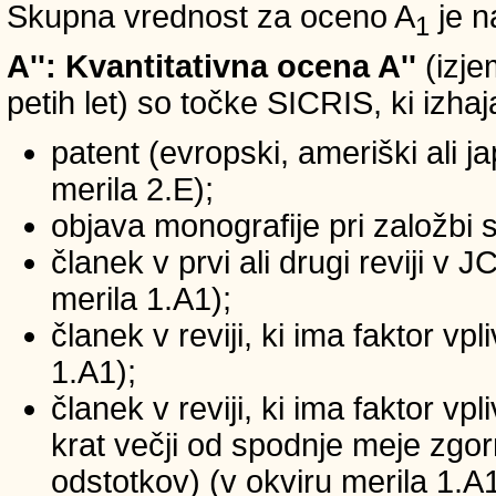
Skupna vrednost za oceno A
je n
1
A'': Kvantitativna ocena A''
(izje
petih let) so točke SICRIS, ki izhaj
patent (evropski, ameriški ali ja
merila 2.E);
objava monografije pri založbi 
članek v prvi ali drugi reviji v
merila 1.A1);
članek v reviji, ki ima faktor v
1.A1);
članek v reviji, ki ima faktor v
krat večji od spodnje meje zgornj
odstotkov) (v okviru merila 1.A1