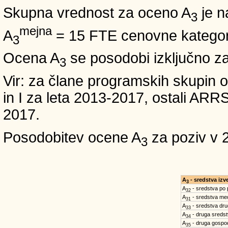
Skupna vrednost za oceno A
je n
3
mejna
A
= 15 FTE cenovne kategori
3
Ocena A
se posodobi izključno z
3
Vir: za člane programskih skup
in I za leta 2013-2017, ostali A
2017.
Posodobitev ocene A
za poziv v 
3
A
- sredstva iz
3
A
- sredstva po
32
A
- sredstva med
31
A
- sredstva dru
33
A
- druga sreds
34
A
- druga gospo
35