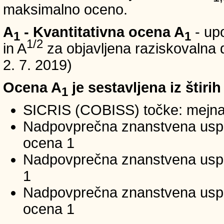
maksimalno oceno.
A
- Kvantitativna ocena A
- up
1
1
1/2
in A
za objavljena raziskovalna d
2. 7. 2019)
Ocena A
je sestavljena iz štirih
1
SICRIS (COBISS) točke: mejna
Nadpovprečna znanstvena uspeš
ocena 1
Nadpovprečna znanstvena uspe
1
Nadpovprečna znanstvena usp
ocena 1