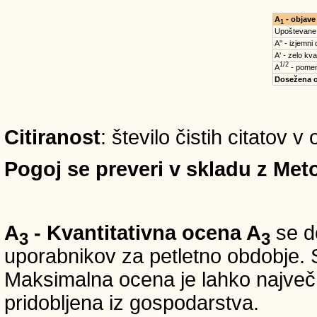
A
- objave
1
Upoštevane
A'' - izjemni
A' - zelo kva
1/2
A
- pomem
Dosežena 
Citiranost
: število čistih citatov v
Pogoj se preveri v skladu z Meto
A
- Kvantitativna ocena A
se do
3
3
uporabnikov za petletno obdobje. S
Maksimalna ocena je lahko največ 5
pridobljena iz gospodarstva.