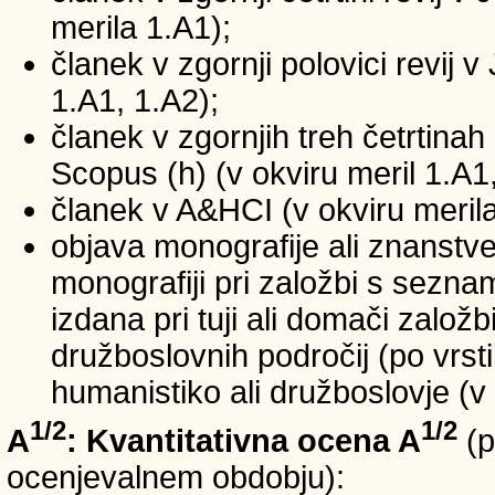
merila 1.A1);
članek v zgornji polovici revij v
1.A1, 1.A2);
članek v zgornjih treh četrtinah 
Scopus (h) (v okviru meril 1.A1,
članek v A&HCI (v okviru merila
objava monografije ali znanstv
monografiji pri založbi s sezn
izdana pri tuji ali domači založb
družboslovnih področij (po vrst
humanistiko ali družboslovje (v 
1/2
1/2
A
: Kvantitativna ocena A
(p
ocenjevalnem obdobju):