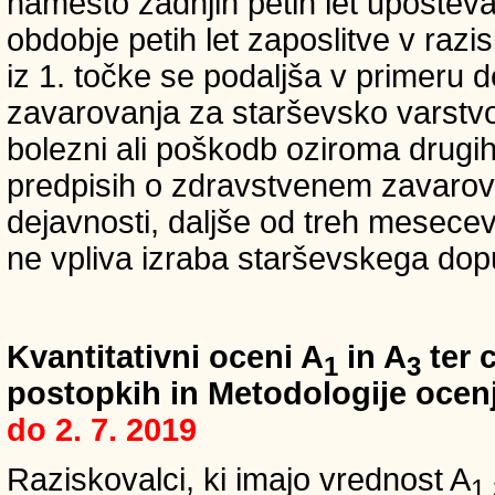
namesto zadnjih petih let upošteva
obdobje petih let zaposlitve v raz
iz 1. točke se podaljša v primeru 
zavarovanja za starševsko varstvo
bolezni ali poškodb oziroma drugih
predpisih o zdravstvenem zavarova
dejavnosti, daljše od treh mesece
ne vpliva izraba starševskega dopu
Kvantitativni oceni A
in A
ter c
1
3
postopkih in Metodologije ocenj
do 2. 7. 2019
Raziskovalci, ki imajo vrednost A
1,