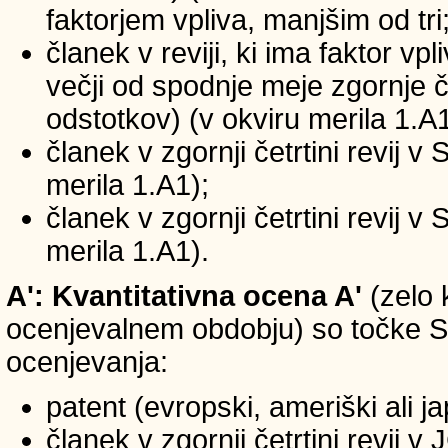
faktorjem vpliva, manjšim od tri
članek v reviji, ki ima faktor vp
večji od spodnje meje zgornje če
odstotkov) (v okviru merila 1.A1
članek v zgornji četrtini revij v
merila 1.A1);
članek v zgornji četrtini revij v
merila 1.A1).
A': Kvantitativna ocena A'
(zelo 
ocenjevalnem obdobju) so točke SIC
ocenjevanja:
patent (evropski, ameriški ali j
članek v zgornji četrtini revij 