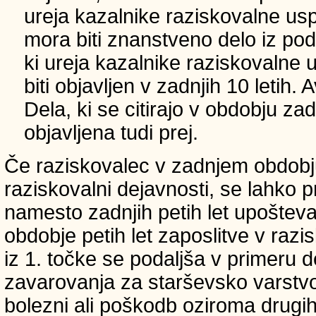
ureja kazalnike raziskovalne usp
mora biti znanstveno delo iz p
ki ureja kazalnike raziskovalne 
biti objavljen v zadnjih 10 letih.
Dela, ki se citirajo v obdobju zad
objavljena tudi prej.
Če raziskovalec v zadnjem obdobju
raziskovalni dejavnosti, se lahko pri
namesto zadnjih petih let upošteva
obdobje petih let zaposlitve v raz
iz 1. točke se podaljša v primeru 
zavarovanja za starševsko varstvo
bolezni ali poškodb oziroma drugih