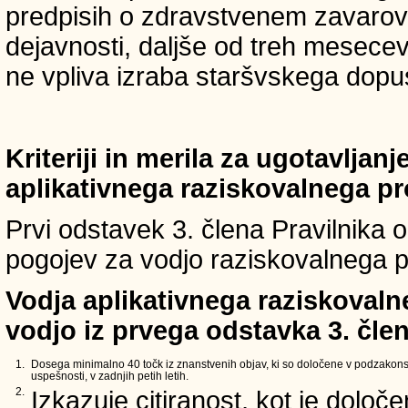
predpisih o zdravstvenem zavarova
dejavnosti, daljše od treh mesece
ne vpliva izraba staršvskega dopust
Kriteriji in merila za ugotavljan
aplikativnega raziskovalnega p
Prvi odstavek 3. člena Pravilnika o 
pogojev za vodjo raziskovalnega p
Vodja aplikativnega raziskovaln
vodjo iz prvega odstavka 3. člen
1.
Dosega minimalno 40 točk iz znanstvenih objav, ki so določene v podzakons
uspešnosti, v zadnjih petih letih.
2.
Izkazuje citiranost, kot je določ