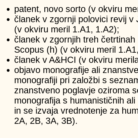
patent, novo sorto (v okviru mer
članek v zgornji polovici revij
(v okviru meril 1.A1, 1.A2);
članek v zgornjih treh četrtinah 
Scopus (h) (v okviru meril 1.A1
članek v A&HCI (v okviru merila
objavo monografije ali znanstv
monografiji pri založbi s sezna
znanstveno poglavje oziroma se
monografija s humanističnih ali
in se izvaja vrednotenje za huma
2A, 2B, 3A, 3B).