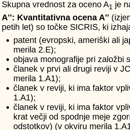
Skupna vrednost za oceno A
je n
1
A'': Kvantitativna ocena A''
(izje
petih let) so točke SICRIS, ki izhaj
patent (evropski, ameriški ali ja
merila 2.E);
objava monografije pri založbi 
članek v prvi ali drugi reviji v
merila 1.A1);
članek v reviji, ki ima faktor v
1.A1);
članek v reviji, ki ima faktor v
krat večji od spodnje meje zgornj
odstotkov) (v okviru merila 1.A1