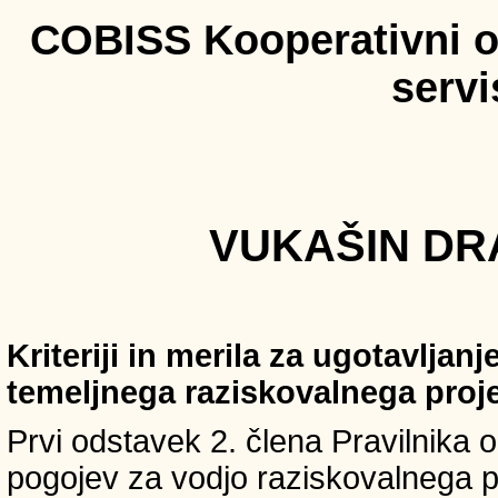
COBISS Kooperativni on
serv
VUKAŠIN DRA
Kriteriji in merila za ugotavljan
temeljnega raziskovalnega proj
Prvi odstavek 2. člena Pravilnika o 
pogojev za vodjo raziskovalnega p