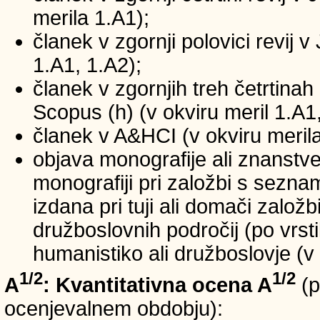
merila 1.A1);
članek v zgornji polovici revij v
1.A1, 1.A2);
članek v zgornjih treh četrtinah 
Scopus (h) (v okviru meril 1.A1,
članek v A&HCI (v okviru merila
objava monografije ali znanstv
monografiji pri založbi s sezn
izdana pri tuji ali domači založb
družboslovnih področij (po vrst
humanistiko ali družboslovje (v 
1/2
1/2
A
: Kvantitativna ocena A
(p
ocenjevalnem obdobju):