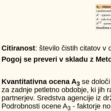
A
- objave
1
Upoštevane
A'' - izjemni
A' - zelo kva
1/2
A
- pomem
Dosežena 
Citiranost
: število čistih citatov 
Pogoj se preveri v skladu z Meto
Kvantitativna ocena A
se določi
3
za zadnje petletno obdobje, ki jih
partnerjev. Sredstva agencije iz 
Podrobnosti ocene A
- faktorje no
3