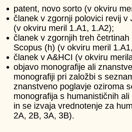
patent, novo sorto (v okviru mer
članek v zgornji polovici revij
(v okviru meril 1.A1, 1.A2);
članek v zgornjih treh četrtinah 
Scopus (h) (v okviru meril 1.A1
članek v A&HCI (v okviru merila
objavo monografije ali znanstv
monografiji pri založbi s sezna
znanstveno poglavje oziroma se
monografija s humanističnih ali
in se izvaja vrednotenje za huma
2A, 2B, 3A, 3B).