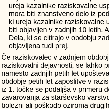
ureja kazalnike raziskovalne usp
mora biti znanstveno delo iz p
ki ureja kazalnike raziskovalne 
biti objavljen v zadnjih 10 letih.
Dela, ki se citirajo v obdobju zad
objavljena tudi prej.
Če raziskovalec v zadnjem obdobju
raziskovalni dejavnosti, se lahko pri
namesto zadnjih petih let upošteva
obdobje petih let zaposlitve v raz
iz 1. točke se podaljša v primeru 
zavarovanja za starševsko varstvo
bolezni ali poškodb oziroma drugih