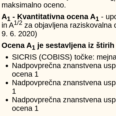
maksimalno oceno.
A
- Kvantitativna ocena A
- up
1
1
1/2
in A
za objavljena raziskovalna d
9. 6. 2020)
Ocena A
je sestavljena iz štirih
1
SICRIS (COBISS) točke: mejna
Nadpovprečna znanstvena uspeš
ocena 1
Nadpovprečna znanstvena uspe
1
Nadpovprečna znanstvena usp
ocena 1