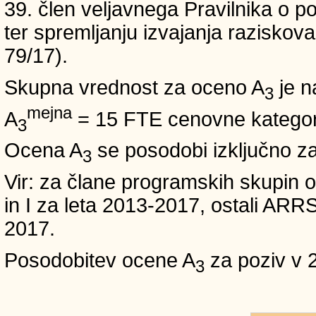
39. člen veljavnega Pravilnika o po
ter spremljanju izvajanja raziskoval
79/17).
Skupna vrednost za oceno A
je n
3
mejna
A
= 15 FTE cenovne kategori
3
Ocena A
se posodobi izključno z
3
Vir: za člane programskih skup
in I za leta 2013-2017, ostali A
2017.
Posodobitev ocene A
za poziv v 
3