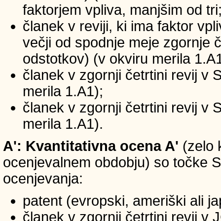
faktorjem vpliva, manjšim od tri
članek v reviji, ki ima faktor vp
večji od spodnje meje zgornje če
odstotkov) (v okviru merila 1.A1
članek v zgornji četrtini revij v
merila 1.A1);
članek v zgornji četrtini revij v
merila 1.A1).
A': Kvantitativna ocena A'
(zelo 
ocenjevalnem obdobju) so točke SIC
ocenjevanja:
patent (evropski, ameriški ali j
članek v zgornji četrtini revij 