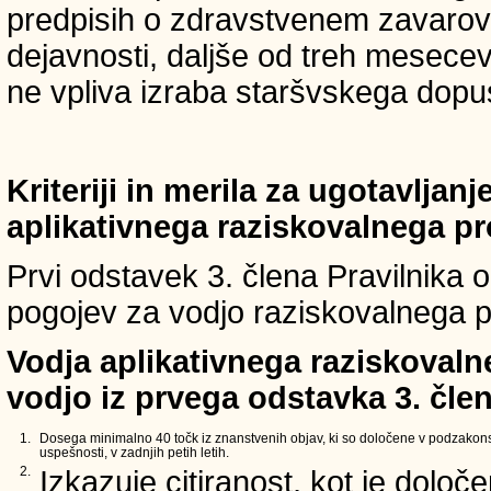
predpisih o zdravstvenem zavarova
dejavnosti, daljše od treh mesece
ne vpliva izraba staršvskega dopust
Kriteriji in merila za ugotavljan
aplikativnega raziskovalnega p
Prvi odstavek 3. člena Pravilnika o 
pogojev za vodjo raziskovalnega p
Vodja aplikativnega raziskovaln
vodjo iz prvega odstavka 3. člen
1.
Dosega minimalno 40 točk iz znanstvenih objav, ki so določene v podzakons
uspešnosti, v zadnjih petih letih.
2.
Izkazuje citiranost, kot je določ