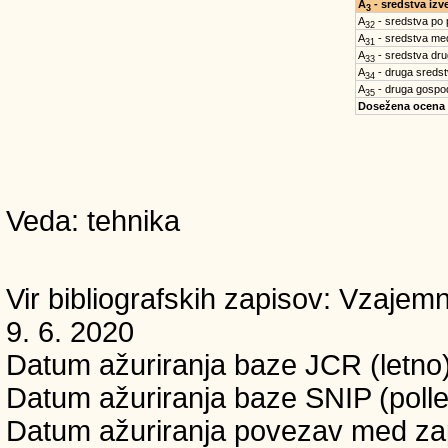
A
- sredstva iz
3
A
- sredstva po
32
A
- sredstva med
31
A
- sredstva dru
33
A
- druga sreds
34
A
- druga gospo
35
Dosežena ocena
Veda: tehnika
Vir bibliografskih zapisov: Vzaj
9. 6. 2020
Datum ažuriranja baze JCR (letno)
Datum ažuriranja baze SNIP (polle
Datum ažuriranja povezav med zapi