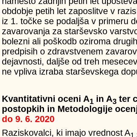
namesto zadnjih petih let upošteva
obdobje petih let zaposlitve v raz
iz 1. točke se podaljša v primeru 
zavarovanja za starševsko varstvo
bolezni ali poškodb oziroma drugih
predpisih o zdravstvenem zavarova
dejavnosti, daljše od treh mesece
ne vpliva izraba starševskega dopu
Kvantitativni oceni A
in A
ter c
1
3
postopkih in Metodologije ocenj
do 9. 6. 2020
Raziskovalci, ki imajo vrednost A
1,