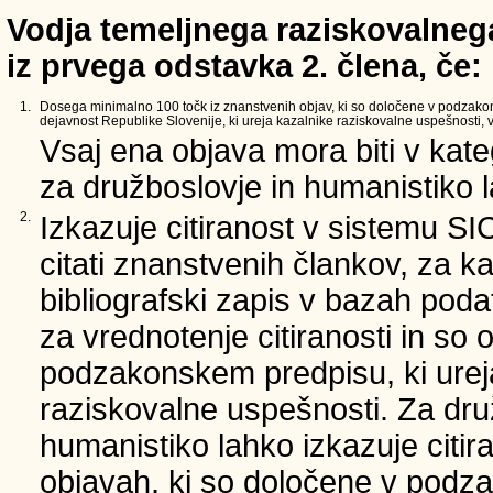
Vodja temeljnega raziskovalnega
iz prvega odstavka 2. člena, če:
1.
Dosega minimalno 100 točk iz znanstvenih objav, ki so določene v podzak
dejavnost Republike Slovenije, ki ureja kazalnike raziskovalne uspešnosti, v 
Vsaj ena objava mora biti v kate
za družboslovje in humanistiko la
2.
Izkazuje citiranost v sistemu SI
citati znanstvenih člankov, za ka
bibliografski zapis v bazah podat
za vrednotenje citiranosti in so 
podzakonskem predpisu, ki urej
raziskovalne uspešnosti. Za dru
humanistiko lahko izkazuje citir
objavah, ki so določene v podz