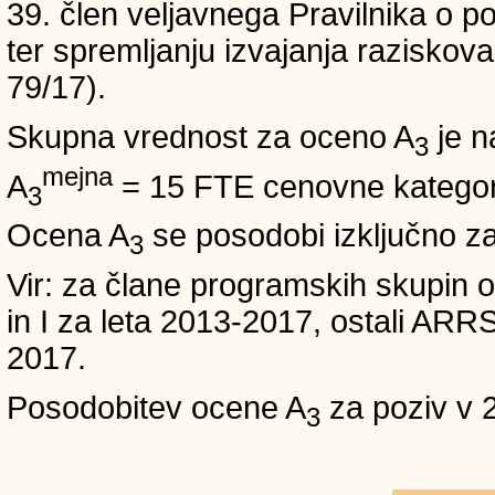
39. člen veljavnega Pravilnika o po
ter spremljanju izvajanja raziskoval
79/17).
Skupna vrednost za oceno A
je n
3
mejna
A
= 15 FTE cenovne kategori
3
Ocena A
se posodobi izključno z
3
Vir: za člane programskih skup
in I za leta 2013-2017, ostali A
2017.
Posodobitev ocene A
za poziv v 
3