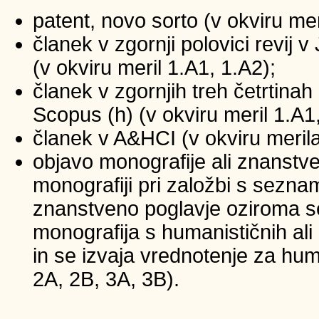
patent, novo sorto (v okviru mer
članek v zgornji polovici revij
(v okviru meril 1.A1, 1.A2);
članek v zgornjih treh četrtinah 
Scopus (h) (v okviru meril 1.A1
članek v A&HCI (v okviru merila
objavo monografije ali znanstv
monografiji pri založbi s sezna
znanstveno poglavje oziroma se
monografija s humanističnih ali
in se izvaja vrednotenje za huma
2A, 2B, 3A, 3B).