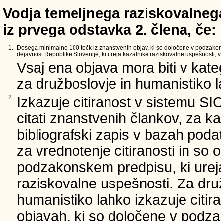
Vodja temeljnega raziskovalnega
iz prvega odstavka 2. člena, če:
1.
Dosega minimalno 100 točk iz znanstvenih objav, ki so določene v podzako
dejavnost Republike Slovenije, ki ureja kazalnike raziskovalne uspešnosti, v 
Vsaj ena objava mora biti v kate
za družboslovje in humanistiko la
2.
Izkazuje citiranost v sistemu SI
citati znanstvenih člankov, za ka
bibliografski zapis v bazah podat
za vrednotenje citiranosti in so 
podzakonskem predpisu, ki urej
raziskovalne uspešnosti. Za dru
humanistiko lahko izkazuje citir
objavah, ki so določene v podz