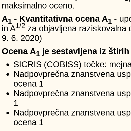
maksimalno oceno.
A
- Kvantitativna ocena A
- up
1
1
1/2
in A
za objavljena raziskovalna d
9. 6. 2020)
Ocena A
je sestavljena iz štirih
1
SICRIS (COBISS) točke: mejna
Nadpovprečna znanstvena uspeš
ocena 1
Nadpovprečna znanstvena uspe
1
Nadpovprečna znanstvena usp
ocena 1