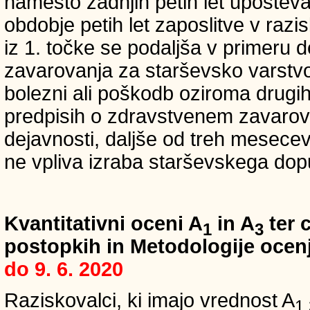
namesto zadnjih petih let upošteva
obdobje petih let zaposlitve v raz
iz 1. točke se podaljša v primeru 
zavarovanja za starševsko varstvo
bolezni ali poškodb oziroma drugih
predpisih o zdravstvenem zavarova
dejavnosti, daljše od treh mesece
ne vpliva izraba starševskega dopu
Kvantitativni oceni A
in A
ter c
1
3
postopkih in Metodologije ocenj
do 9. 6. 2020
Raziskovalci, ki imajo vrednost A
1,