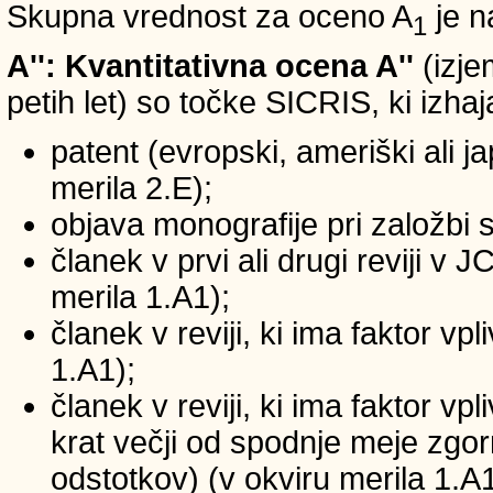
Skupna vrednost za oceno A
je n
1
A'': Kvantitativna ocena A''
(izje
petih let) so točke SICRIS, ki izhaj
patent (evropski, ameriški ali ja
merila 2.E);
objava monografije pri založbi 
članek v prvi ali drugi reviji v
merila 1.A1);
članek v reviji, ki ima faktor v
1.A1);
članek v reviji, ki ima faktor v
krat večji od spodnje meje zgornj
odstotkov) (v okviru merila 1.A1