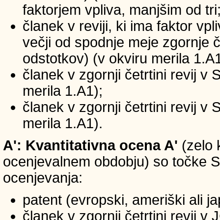
faktorjem vpliva, manjšim od tri
članek v reviji, ki ima faktor vp
večji od spodnje meje zgornje če
odstotkov) (v okviru merila 1.A1
članek v zgornji četrtini revij v
merila 1.A1);
članek v zgornji četrtini revij v
merila 1.A1).
A': Kvantitativna ocena A'
(zelo 
ocenjevalnem obdobju) so točke SIC
ocenjevanja:
patent (evropski, ameriški ali j
članek v zgornji četrtini revij 