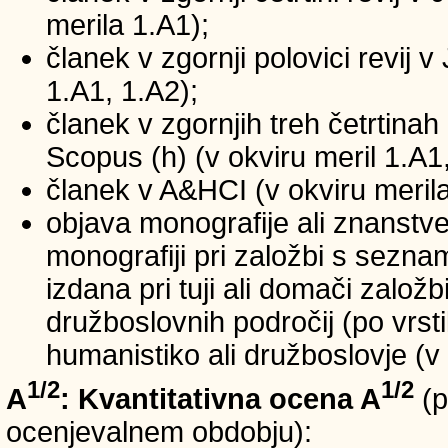
merila 1.A1);
članek v zgornji polovici revij v
1.A1, 1.A2);
članek v zgornjih treh četrtinah 
Scopus (h) (v okviru meril 1.A1,
članek v A&HCI (v okviru merila
objava monografije ali znanstv
monografiji pri založbi s sezn
izdana pri tuji ali domači založb
družboslovnih področij (po vrst
humanistiko ali družboslovje (v 
1/2
1/2
A
: Kvantitativna ocena A
(p
ocenjevalnem obdobju):