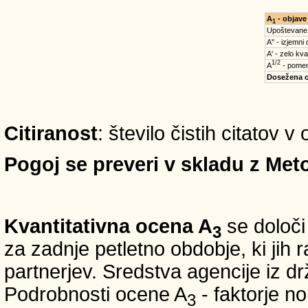
A
- objave
1
Upoštevane
A'' - izjemni
A' - zelo kva
1/2
A
- pomem
Dosežena 
Citiranost
: število čistih citatov 
Pogoj se preveri v skladu z Meto
Kvantitativna ocena A
se določi
3
za zadnje petletno obdobje, ki jih
partnerjev. Sredstva agencije iz 
Podrobnosti ocene A
- faktorje no
3