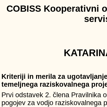
COBISS Kooperativni on
serv
KATARINA
Kriteriji in merila za ugotavljan
temeljnega raziskovalnega proj
Prvi odstavek 2. člena Pravilnika o 
pogojev za vodjo raziskovalnega p