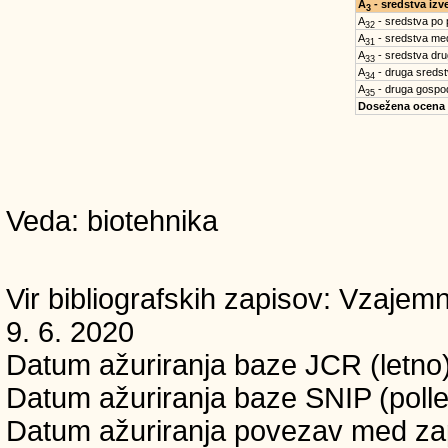
A
- sredstva iz
3
A
- sredstva po
32
A
- sredstva med
31
A
- sredstva dru
33
A
- druga sreds
34
A
- druga gospo
35
Dosežena ocena
Veda: biotehnika
Vir bibliografskih zapisov: Vzaj
9. 6. 2020
Datum ažuriranja baze JCR (letno)
Datum ažuriranja baze SNIP (polle
Datum ažuriranja povezav med zapi