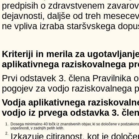
predpisih o zdravstvenem zavarova
dejavnosti, daljše od treh mesece
ne vpliva izraba staršvskega dopust
Kriteriji in merila za ugotavljan
aplikativnega raziskovalnega p
Prvi odstavek 3. člena Pravilnika o 
pogojev za vodjo raziskovalnega p
Vodja aplikativnega raziskovaln
vodjo iz prvega odstavka 3. člen
1.
Dosega minimalno 40 točk iz znanstvenih objav, ki so določene v podzakons
uspešnosti, v zadnjih petih letih.
2.
Izkazuje citiranost, kot je določ