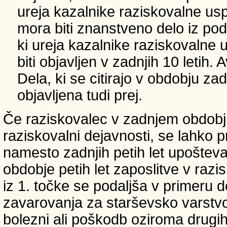
ureja kazalnike raziskovalne usp
mora biti znanstveno delo iz p
ki ureja kazalnike raziskovalne 
biti objavljen v zadnjih 10 letih.
Dela, ki se citirajo v obdobju zad
objavljena tudi prej.
Če raziskovalec v zadnjem obdobju
raziskovalni dejavnosti, se lahko pri
namesto zadnjih petih let upošteva
obdobje petih let zaposlitve v raz
iz 1. točke se podaljša v primeru 
zavarovanja za starševsko varstvo
bolezni ali poškodb oziroma drugih