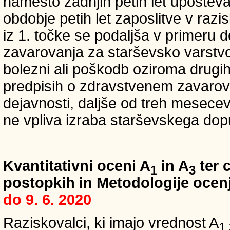
namesto zadnjih petih let upošteva
obdobje petih let zaposlitve v raz
iz 1. točke se podaljša v primeru 
zavarovanja za starševsko varstvo
bolezni ali poškodb oziroma drugih
predpisih o zdravstvenem zavarova
dejavnosti, daljše od treh mesece
ne vpliva izraba starševskega dopu
Kvantitativni oceni A
in A
ter c
1
3
postopkih in Metodologije ocenj
do 9. 6. 2020
Raziskovalci, ki imajo vrednost A
1,