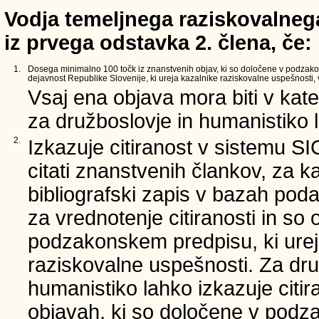
Vodja temeljnega raziskovalnega
iz prvega odstavka 2. člena, če:
1.
Dosega minimalno 100 točk iz znanstvenih objav, ki so določene v podzak
dejavnost Republike Slovenije, ki ureja kazalnike raziskovalne uspešnosti, v
Vsaj ena objava mora biti v kate
za družboslovje in humanistiko l
2.
Izkazuje citiranost v sistemu S
citati znanstvenih člankov, za k
bibliografski zapis v bazah poda
za vrednotenje citiranosti in so
podzakonskem predpisu, ki urej
raziskovalne uspešnosti. Za dru
humanistiko lahko izkazuje citi
objavah, ki so določene v podz