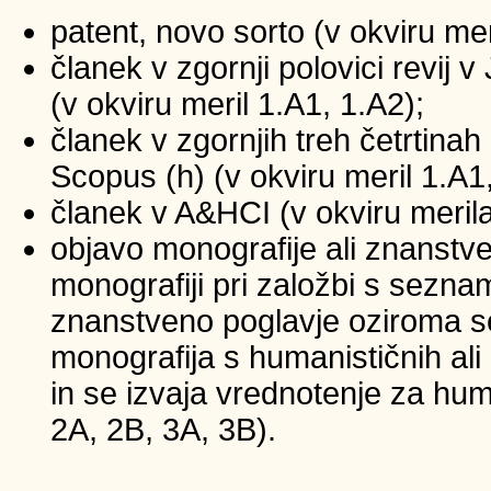
patent, novo sorto (v okviru mer
članek v zgornji polovici revij
(v okviru meril 1.A1, 1.A2);
članek v zgornjih treh četrtinah 
Scopus (h) (v okviru meril 1.A1
članek v A&HCI (v okviru merila
objavo monografije ali znanstv
monografiji pri založbi s sezna
znanstveno poglavje oziroma se
monografija s humanističnih ali
in se izvaja vrednotenje za huma
2A, 2B, 3A, 3B).