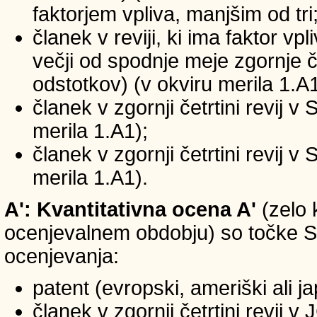
faktorjem vpliva, manjšim od tri
članek v reviji, ki ima faktor vp
večji od spodnje meje zgornje če
odstotkov) (v okviru merila 1.A1
članek v zgornji četrtini revij v
merila 1.A1);
članek v zgornji četrtini revij v
merila 1.A1).
A': Kvantitativna ocena A'
(zelo 
ocenjevalnem obdobju) so točke SIC
ocenjevanja:
patent (evropski, ameriški ali j
članek v zgornji četrtini revij 