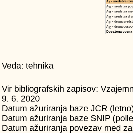
A
- sredstva iz
3
A
- sredstva po
32
A
- sredstva med
31
A
- sredstva dru
33
A
- druga sreds
34
A
- druga gospo
35
Dosežena ocena
Veda: tehnika
Vir bibliografskih zapisov: Vzaj
9. 6. 2020
Datum ažuriranja baze JCR (letno)
Datum ažuriranja baze SNIP (polle
Datum ažuriranja povezav med zapi