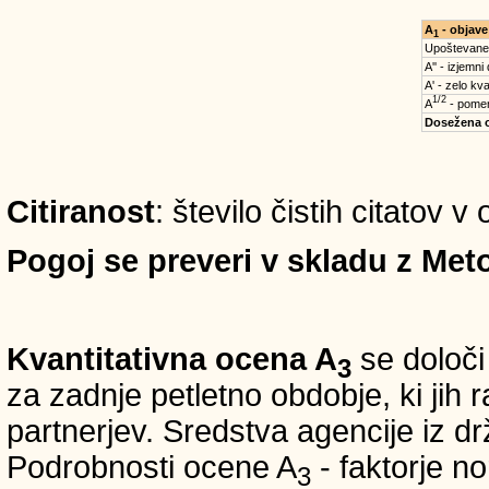
A
- objave
1
Upoštevane
A'' - izjemni
A' - zelo kva
1/2
A
- pomem
Dosežena 
Citiranost
: število čistih citatov v
Pogoj se preveri v skladu z Meto
Kvantitativna ocena A
se določi
3
za zadnje petletno obdobje, ki jih
partnerjev. Sredstva agencije iz 
Podrobnosti ocene A
- faktorje no
3