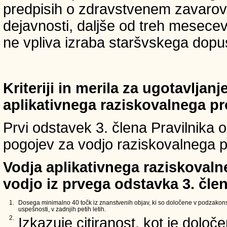
predpisih o zdravstvenem zavarova
dejavnosti, daljše od treh mesece
ne vpliva izraba staršvskega dopust
Kriteriji in merila za ugotavljan
aplikativnega raziskovalnega p
Prvi odstavek 3. člena Pravilnika o 
pogojev za vodjo raziskovalnega p
Vodja aplikativnega raziskovaln
vodjo iz prvega odstavka 3. člen
1.
Dosega minimalno 40 točk iz znanstvenih objav, ki so določene v podzakons
uspešnosti, v zadnjih petih letih.
2.
Izkazuje citiranost, kot je določ