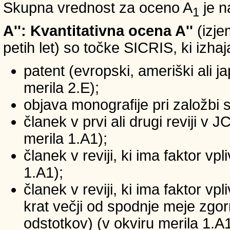
Skupna vrednost za oceno A
je n
1
A'': Kvantitativna ocena A''
(izje
petih let) so točke SICRIS, ki izhaj
patent (evropski, ameriški ali ja
merila 2.E);
objava monografije pri založbi 
članek v prvi ali drugi reviji v
merila 1.A1);
članek v reviji, ki ima faktor v
1.A1);
članek v reviji, ki ima faktor v
krat večji od spodnje meje zgornj
odstotkov) (v okviru merila 1.A1