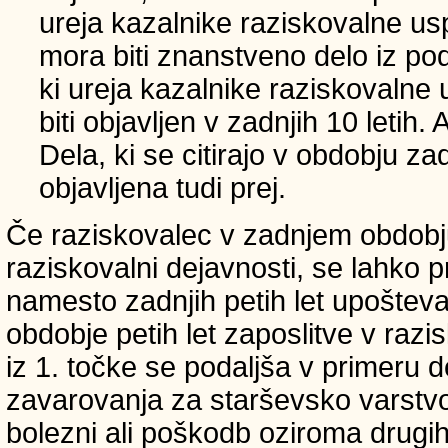
ureja kazalnike raziskovalne usp
mora biti znanstveno delo iz p
ki ureja kazalnike raziskovalne 
biti objavljen v zadnjih 10 letih.
Dela, ki se citirajo v obdobju zad
objavljena tudi prej.
Če raziskovalec v zadnjem obdobju
raziskovalni dejavnosti, se lahko pri
namesto zadnjih petih let upošteva
obdobje petih let zaposlitve v raz
iz 1. točke se podaljša v primeru 
zavarovanja za starševsko varstvo
bolezni ali poškodb oziroma drugih