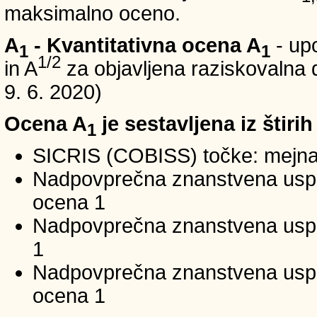
maksimalno oceno.
A
- Kvantitativna ocena A
- up
1
1
1/2
in A
za objavljena raziskovalna d
9. 6. 2020)
Ocena A
je sestavljena iz štirih
1
SICRIS (COBISS) točke: mejna
Nadpovprečna znanstvena uspeš
ocena 1
Nadpovprečna znanstvena uspe
1
Nadpovprečna znanstvena usp
ocena 1