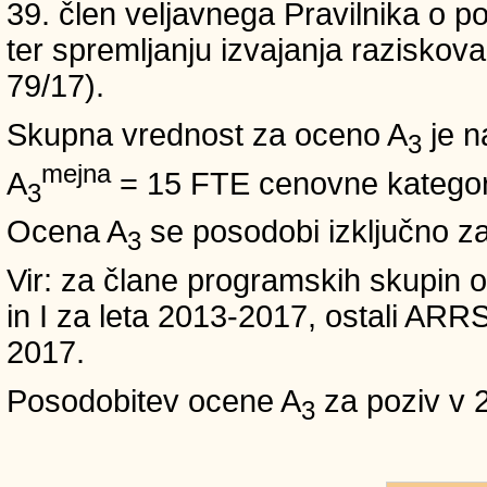
39. člen veljavnega Pravilnika o po
ter spremljanju izvajanja raziskoval
79/17).
Skupna vrednost za oceno A
je n
3
mejna
A
= 15 FTE cenovne kategori
3
Ocena A
se posodobi izključno z
3
Vir: za člane programskih skup
in I za leta 2013-2017, ostali A
2017.
Posodobitev ocene A
za poziv v 
3