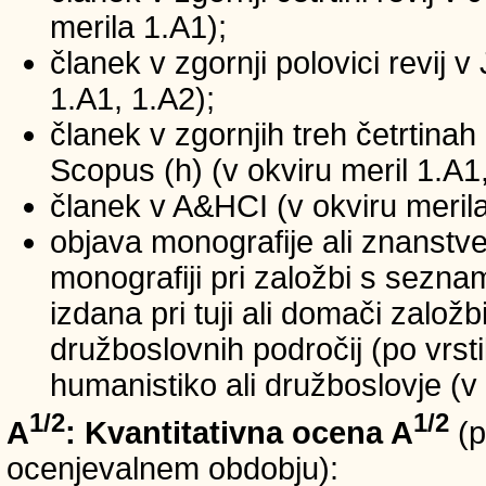
merila 1.A1);
članek v zgornji polovici revij v
1.A1, 1.A2);
članek v zgornjih treh četrtinah 
Scopus (h) (v okviru meril 1.A1,
članek v A&HCI (v okviru merila
objava monografije ali znanstv
monografiji pri založbi s sezn
izdana pri tuji ali domači založb
družboslovnih področij (po vrst
humanistiko ali družboslovje (v 
1/2
1/2
A
: Kvantitativna ocena A
(p
ocenjevalnem obdobju):