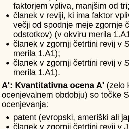
faktorjem vpliva, manjšim od tri
članek v reviji, ki ima faktor vp
večji od spodnje meje zgornje če
odstotkov) (v okviru merila 1.A1
članek v zgornji četrtini revij v
merila 1.A1);
članek v zgornji četrtini revij v
merila 1.A1).
A': Kvantitativna ocena A'
(zelo 
ocenjevalnem obdobju) so točke SIC
ocenjevanja:
patent (evropski, ameriški ali j
članek v zgornji četrtini revij 