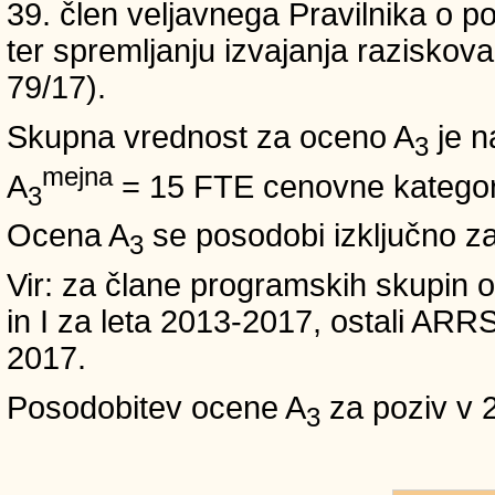
39. člen veljavnega Pravilnika o po
ter spremljanju izvajanja raziskoval
79/17).
Skupna vrednost za oceno A
je n
3
mejna
A
= 15 FTE cenovne kategori
3
Ocena A
se posodobi izključno z
3
Vir: za člane programskih skup
in I za leta 2013-2017, ostali A
2017.
Posodobitev ocene A
za poziv v 
3