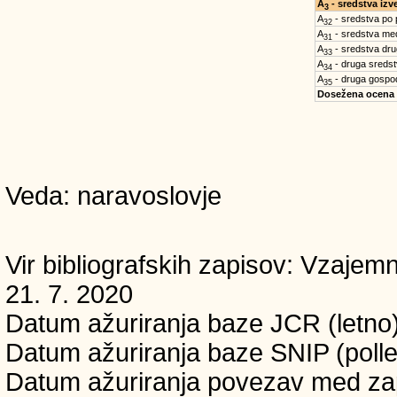
A
- sredstva iz
3
A
- sredstva po
32
A
- sredstva med
31
A
- sredstva dru
33
A
- druga sreds
34
A
- druga gospo
35
Dosežena ocena
Veda: naravoslovje
Vir bibliografskih zapisov: Vzaj
21. 7. 2020
Datum ažuriranja baze JCR (letno)
Datum ažuriranja baze SNIP (polle
Datum ažuriranja povezav med zapi