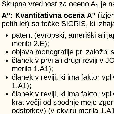
Skupna vrednost za oceno A
je n
1
A'': Kvantitativna ocena A''
(izje
petih let) so točke SICRIS, ki izhaj
patent (evropski, ameriški ali ja
merila 2.E);
objava monografije pri založbi 
članek v prvi ali drugi reviji v
merila 1.A1);
članek v reviji, ki ima faktor v
1.A1);
članek v reviji, ki ima faktor v
krat večji od spodnje meje zgornj
odstotkov) (v okviru merila 1.A1