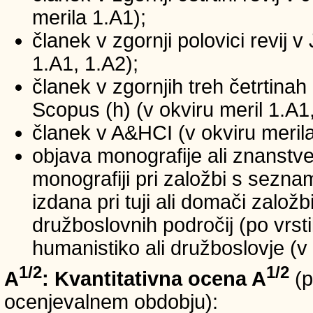
merila 1.A1);
članek v zgornji polovici revij v
1.A1, 1.A2);
članek v zgornjih treh četrtinah 
Scopus (h) (v okviru meril 1.A1,
članek v A&HCI (v okviru merila
objava monografije ali znanstv
monografiji pri založbi s sezn
izdana pri tuji ali domači založb
družboslovnih področij (po vrst
humanistiko ali družboslovje (v 
1/2
1/2
A
: Kvantitativna ocena A
(p
ocenjevalnem obdobju):