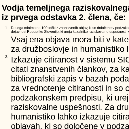
Vodja temeljnega raziskovalnega
iz prvega odstavka 2. člena, če:
1.
Dosega minimalno 100 točk iz znanstvenih objav, ki so določene v podzak
dejavnost Republike Slovenije, ki ureja kazalnike raziskovalne uspešnosti, v 
Vsaj ena objava mora biti v kate
za družboslovje in humanistiko la
2.
Izkazuje citiranost v sistemu SI
citati znanstvenih člankov, za ka
bibliografski zapis v bazah poda
za vrednotenje citiranosti in so 
podzakonskem predpisu, ki urej
raziskovalne uspešnosti. Za dru
humanistiko lahko izkazuje citi
objavah, ki so določene v podz