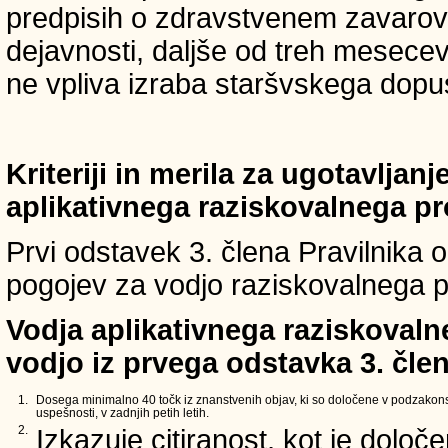
predpisih o zdravstvenem zavarova
dejavnosti, daljše od treh mesece
ne vpliva izraba staršvskega dopust
Kriteriji in merila za ugotavljan
aplikativnega raziskovalnega p
Prvi odstavek 3. člena Pravilnika o 
pogojev za vodjo raziskovalnega p
Vodja aplikativnega raziskovaln
vodjo iz prvega odstavka 3. člen
1.
Dosega minimalno 40 točk iz znanstvenih objav, ki so določene v podzakons
uspešnosti, v zadnjih petih letih.
2.
Izkazuje citiranost, kot je določ