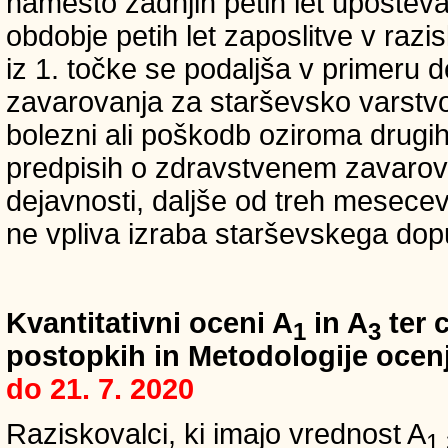
namesto zadnjih petih let upošteva
obdobje petih let zaposlitve v raz
iz 1. točke se podaljša v primeru 
zavarovanja za starševsko varstvo
bolezni ali poškodb oziroma drugih
predpisih o zdravstvenem zavarova
dejavnosti, daljše od treh mesece
ne vpliva izraba starševskega dopu
Kvantitativni oceni A
in A
ter c
1
3
postopkih in Metodologije ocenj
do 21. 7. 2020
Raziskovalci, ki imajo vrednost A
1,