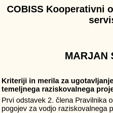
COBISS Kooperativni on
serv
MARJAN S
Kriteriji in merila za ugotavljan
temeljnega raziskovalnega proj
Prvi odstavek 2. člena Pravilnika o 
pogojev za vodjo raziskovalnega p