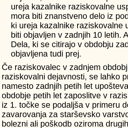
ureja kazalnike raziskovalne usp
mora biti znanstveno delo iz p
ki ureja kazalnike raziskovalne 
biti objavljen v zadnjih 10 letih.
Dela, ki se citirajo v obdobju zad
objavljena tudi prej.
Če raziskovalec v zadnjem obdobju
raziskovalni dejavnosti, se lahko pri
namesto zadnjih petih let upošteva
obdobje petih let zaposlitve v raz
iz 1. točke se podaljša v primeru 
zavarovanja za starševsko varstvo
bolezni ali poškodb oziroma drugih