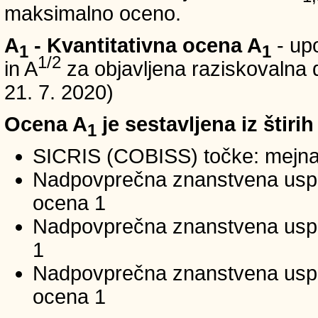
maksimalno oceno.
A
- Kvantitativna ocena A
- up
1
1
1/2
in A
za objavljena raziskovalna d
21. 7. 2020)
Ocena A
je sestavljena iz štirih
1
SICRIS (COBISS) točke: mejna
Nadpovprečna znanstvena uspeš
ocena 1
Nadpovprečna znanstvena uspe
1
Nadpovprečna znanstvena usp
ocena 1