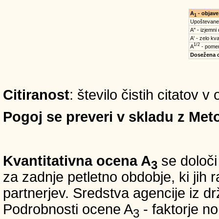
A
- objave
1
Upoštevane
A'' - izjemni
A' - zelo kva
1/2
A
- pomem
Dosežena 
Citiranost
: število čistih citatov 
Pogoj se preveri v skladu z Meto
Kvantitativna ocena A
se določi
3
za zadnje petletno obdobje, ki jih
partnerjev. Sredstva agencije iz 
Podrobnosti ocene A
- faktorje no
3