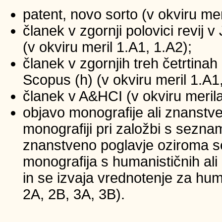
patent, novo sorto (v okviru mer
članek v zgornji polovici revij
(v okviru meril 1.A1, 1.A2);
članek v zgornjih treh četrtinah 
Scopus (h) (v okviru meril 1.A1
članek v A&HCI (v okviru merila
objavo monografije ali znanstv
monografiji pri založbi s sezna
znanstveno poglavje oziroma se
monografija s humanističnih ali
in se izvaja vrednotenje za huma
2A, 2B, 3A, 3B).