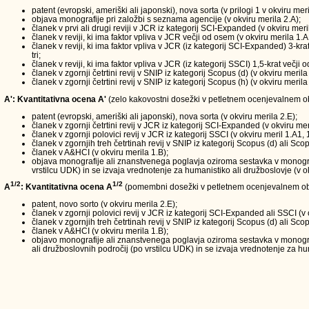
patent (evropski, ameriški ali japonski), nova sorta (v prilogi 1 v okviru meri
objava monografije pri založbi s seznama agencije (v okviru merila 2.A);
članek v prvi ali drugi reviji v JCR iz kategorij SCI-Expanded (v okviru meri
članek v reviji, ki ima faktor vpliva v JCR večji od osem (v okviru merila 1.A
članek v reviji, ki ima faktor vpliva v JCR (iz kategorij SCI-Expanded) 3-kra
tri;
članek v reviji, ki ima faktor vpliva v JCR (iz kategorij SSCI) 1,5-krat večji
članek v zgornji četrtini revij v SNIP iz kategorij Scopus (d) (v okviru merila
članek v zgornji četrtini revij v SNIP iz kategorij Scopus (h) (v okviru merila
A': Kvantitativna ocena A'
(zelo kakovostni dosežki v petletnem ocenjevalnem obd
patent (evropski, ameriški ali japonski), nova sorta (v okviru merila 2.E);
članek v zgornji četrtini revij v JCR iz kategorij SCI-Expanded (v okviru mer
članek v zgornji polovici revij v JCR iz kategorij SSCI (v okviru meril 1.A1, 
članek v zgornjih treh četrtinah revij v SNIP iz kategorij Scopus (d) ali Scop
članek v A&HCI (v okviru merila 1.B);
objava monografije ali znanstvenega poglavja oziroma sestavka v monografi
vrstilcu UDK) in se izvaja vrednotenje za humanistiko ali družboslovje (v ok
1/2
1/2
A
: Kvantitativna ocena A
(pomembni dosežki v petletnem ocenjevalnem ob
patent, novo sorto (v okviru merila 2.E);
članek v zgornji polovici revij v JCR iz kategorij SCI-Expanded ali SSCI (v 
članek v zgornjih treh četrtinah revij v SNIP iz kategorij Scopus (d) ali Scop
članek v A&HCI (v okviru merila 1.B);
objavo monografije ali znanstvenega poglavja oziroma sestavka v monograf
ali družboslovnih področij (po vrstilcu UDK) in se izvaja vrednotenje za hum