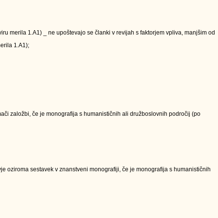
kviru merila 1.A1) _ ne upoštevajo se članki v revijah s faktorjem vpliva, manjšim od
erila 1.A1);
či založbi, če je monografija s humanističnih ali družboslovnih področij (po
e oziroma sestavek v znanstveni monografiji, če je monografija s humanističnih