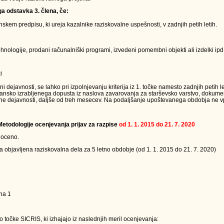
ga odstavka 3. člena, če:
kem predpisu, ki ureja kazalnike raziskovalne uspešnosti, v zadnjih petih letih.
nologije, prodani računalniški programi, izvedeni pomembni objekti ali izdelki ipd.
i
ejavnosti, se lahko pri izpolnjevanju kriterija iz 1. točke namesto zadnjih petih le
jansko izrabljenega dopusta iz naslova zavarovanja za starševsko varstvo, dokumen
ne dejavnosti, daljše od treh mesecev. Na podaljšanje upoštevanega obdobja ne vpl
 Metodologije ocenjevanja prijav za razpise
od 1. 1. 2015 do 21. 7. 2020
 oceno.
a objavljena raziskovalna dela za 5 letno obdobje (od 1. 1. 2015 do 21. 7. 2020)
na 1
 točke SICRIS, ki izhajajo iz naslednjih meril ocenjevanja: