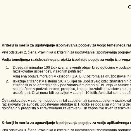
C
Kriteriji in merila za ugotavljanje izpolnjevanja pogojev za vodjo temeljnega 
Prvi odstavek 2. člena Pravilnika o kriterijih za ugotavljanje izpolnjevanja pogoje
Vodja temeljnega raziskovalnega projekta izpolnjuje pogoje za vodjo iz prvega 
1.
Dosega minimalno 100 točk iz znanstvenih objav, ki so določene v podzak
raziskovalne uspešnosti, v zadnjih petih letih.
Vsaj ena objava mora biti v kategoriji 1.A, B, C oziroma za družboslovje in 
2.
Izkazuje citiranost v sistemu SICRIS, kjer se upoštevajo citati znanstvenih 
citiranosti in so opredeljene v podzakonskem predpisu, ki ureja kazalnike 
so določene v podzakonskem predpisu, ki ureja kazalnike raziskovalne usp
uspešnosti. Citat mora biti objavljen v zadnjih 10 letih. Avtocitat se ne upošt
Če raziskovalec v zadnjem obdobju ni bil zaposlen ali samozaposlen v raziskovalni d
raziskovalni dejavnosti. Upoštevano obdobje iz 1. točke se podaljša v primeru de
določenih v predpisih o zdravstvenem zavarovanju, in zaposlitve izven raziskoval
Kriteriji in merila za ugotavljanje izpolnjevanja pogojev za vodjo aplikativneg
Prvi odstavek 3. člena Pravilnika o kriterijih za ugotavljanje izpolnjevanja pogoje