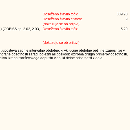
Doseženo število točk:
339.90
Doseženo število citatov:
9
(dokazuje se ob prijavi)
) (COBISS tip: 2.02, 2.03,
Doseženo število točk:
5.29
(dokazuje se ob prijavi)
t upošteva zadnje intervalno obdobje, ki vključuje obdobje petih let zaposlitve v
tirane odsotnosti zaradi bolezni ali poškodb oziroma drugih primerov odsotnosti,
iva izraba starševskega dopusta v obliki delne odsotnosti z dela.