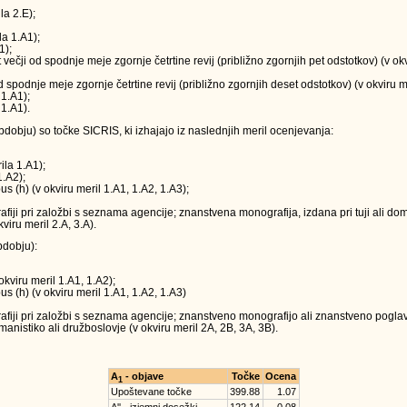
la 2.E);
la 1.A1);
1);
t večji od spodnje meje zgornje četrtine revij (približno zgornjih pet odstotkov) (v o
 od spodnje meje zgornje četrtine revij (približno zgornjih deset odstotkov) (v okviru m
 1.A1);
 1.A1).
obju) so točke SICRIS, ki izhajajo iz naslednjih meril ocenjevanja:
ila 1.A1);
1.A2);
us (h) (v okviru meril 1.A1, 1.A2, 1.A3);
ji pri založbi s seznama agencije; znanstvena monografija, izdana pri tuji ali doma
viru meril 2.A, 3.A).
dobju):
okviru meril 1.A1, 1.A2);
us (h) (v okviru meril 1.A1, 1.A2, 1.A3)
iji pri založbi s seznama agencije; znanstveno monografijo ali znanstveno poglavj
anistiko ali družboslovje (v okviru meril 2A, 2B, 3A, 3B).
A
- objave
Točke
Ocena
1
Upoštevane točke
399.88
1.07