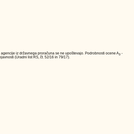
va agencije iz državnega proračuna se ne upoštevajo. Podrobnosti ocene A
-
3
avnosti (Uradni list RS, čt. 52/16 in 79/17).