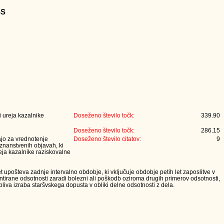
SS
 ureja kazalnike
Doseženo število točk:
339.90
Doseženo število točk:
286.15
jajo za vrednotenje
Doseženo število citatov:
9
 znanstvenih objavah, ki
eja kazalnike raziskovalne
t upošteva zadnje intervalno obdobje, ki vključuje obdobje petih let zaposlitve v
tirane odsotnosti zaradi bolezni ali poškodb oziroma drugih primerov odsotnosti,
iva izraba staršvskega dopusta v obliki delne odsotnosti z dela.