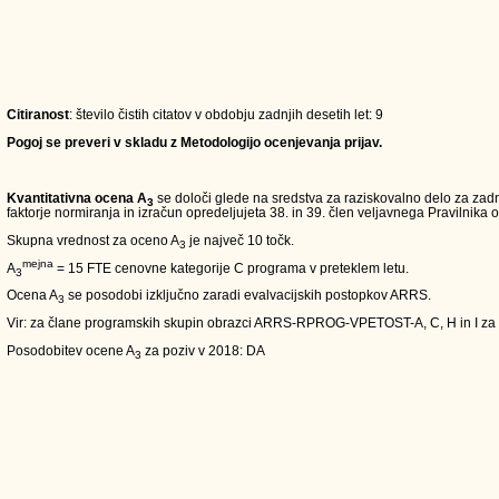
Citiranost
: število čistih citatov v obdobju zadnjih desetih let: 9
Pogoj se preveri v skladu z Metodologijo ocenjevanja prijav.
Kvantitativna ocena A
se določi glede na sredstva za raziskovalno delo za zadn
3
faktorje normiranja in izračun opredeljujeta 38. in 39. člen veljavnega Pravilnika o
Skupna vrednost za oceno A
je največ 10 točk.
3
mejna
A
= 15 FTE cenovne kategorije C programa v preteklem letu.
3
Ocena A
se posodobi izključno zaradi evalvacijskih postopkov ARRS.
3
Vir: za člane programskih skupin obrazci ARRS-RPROG-VPETOST-A, C, H in I za
Posodobitev ocene A
za poziv v 2018: DA
3