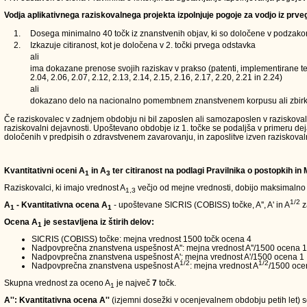
Vodja aplikativnega raziskovalnega projekta izpolnjuje pogoje za vodjo iz prve
1.
Dosega minimalno 40 točk iz znanstvenih objav, ki so določene v podzakons
2.
Izkazuje citiranost, kot je določena v 2. točki prvega odstavka
ali
ima dokazane prenose svojih raziskav v prakso (patenti, implementirane teh
2.04, 2.06, 2.07, 2.12, 2.13, 2.14, 2.15, 2.16, 2.17, 2.20, 2.21 in 2.24)
ali
dokazano delo na nacionalno pomembnem znanstvenem korpusu ali zbirk
Če raziskovalec v zadnjem obdobju ni bil zaposlen ali samozaposlen v raziskovalni d
raziskovalni dejavnosti. Upoštevano obdobje iz 1. točke se podaljša v primeru de
določenih v predpisih o zdravstvenem zavarovanju, in zaposlitve izven raziskoval
Kvantitativni oceni A
in A
ter citiranost na podlagi Pravilnika o postopkih in
1
3
Raziskovalci, ki imajo vrednost A
večjo od mejne vrednosti, dobijo maksimalno
1,3
1/2
A
- Kvantitativna ocena A
- upoštevane SICRIS (COBISS) točke, A'', A' in A
z
1
1
Ocena A
je sestavljena iz štirih delov:
1
SICRIS (COBISS) točke: mejna vrednost 1500 točk ocena 4
Nadpovprečna znanstvena uspešnost A'': mejna vrednost A''/1500 ocena 1
Nadpovprečna znanstvena uspešnost A': mejna vrednost A'/1500 ocena 1
1/2
1/2
Nadpovprečna znanstvena uspešnost A
: mejna vrednost A
/1500 oce
Skupna vrednost za oceno A
je največ
7
točk.
1
A'': Kvantitativna ocena A''
(izjemni dosežki v ocenjevalnem obdobju petih let) so