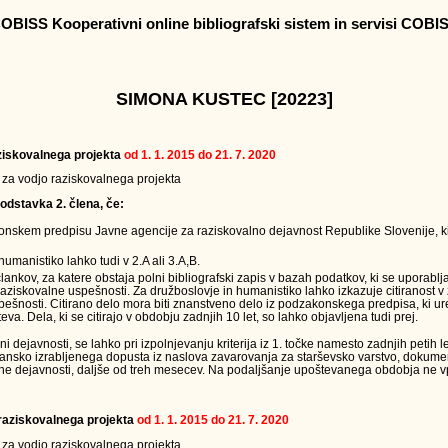
OBISS Kooperativni online bibliografski sistem in servisi COBI
SIMONA KUSTEC [20223]
raziskovalnega projekta
od 1. 1. 2015 do 21. 7. 2020
v za vodjo raziskovalnega projekta
odstavka 2. člena, če:
onskem predpisu Javne agencije za raziskovalno dejavnost Republike Slovenije, ki
humanistiko lahko tudi v 2.A ali 3.A,B.
člankov, za katere obstaja polni bibliografski zapis v bazah podatkov, ki se uporabl
raziskovalne uspešnosti. Za družboslovje in humanistiko lahko izkazuje citiranost v
ešnosti. Citirano delo mora biti znanstveno delo iz podzakonskega predpisa, ki ur
eva. Dela, ki se citirajo v obdobju zadnjih 10 let, so lahko objavljena tudi prej.
ejavnosti, se lahko pri izpolnjevanju kriterija iz 1. točke namesto zadnjih petih le
jansko izrabljenega dopusta iz naslova zavarovanja za starševsko varstvo, dokumen
ne dejavnosti, daljše od treh mesecev. Na podaljšanje upoštevanega obdobja ne vpl
a raziskovalnega projekta
od 1. 1. 2015 do 21. 7. 2020
v za vodjo raziskovalnega projekta