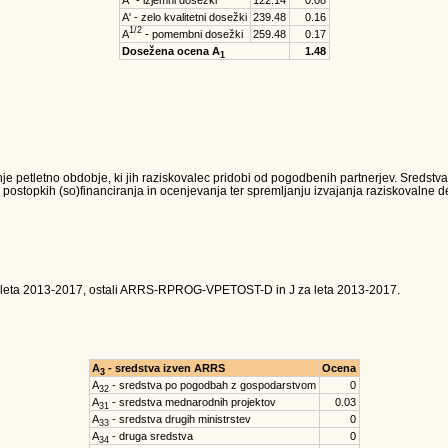
A'' - izjemni dosežki
122.14
0.08
A' - zelo kvalitetni dosežki
239.48
0.16
1/2
A
- pomembni dosežki
259.48
0.17
Dosežena ocena A
1.48
1
je petletno obdobje, ki jih raziskovalec pridobi od pogodbenih partnerjev. Sredst
 postopkih (so)financiranja in ocenjevanja ter spremljanju izvajanja raziskovalne dej
 leta 2013-2017, ostali ARRS-RPROG-VPETOST-D in J za leta 2013-2017.
A
- sredstva izven ARRS
Ocena
3
A
- sredstva po pogodbah z gospodarstvom
0
32
A
- sredstva mednarodnih projektov
0.03
31
A
- sredstva drugih ministrstev
0
33
A
- druga sredstva
0
34