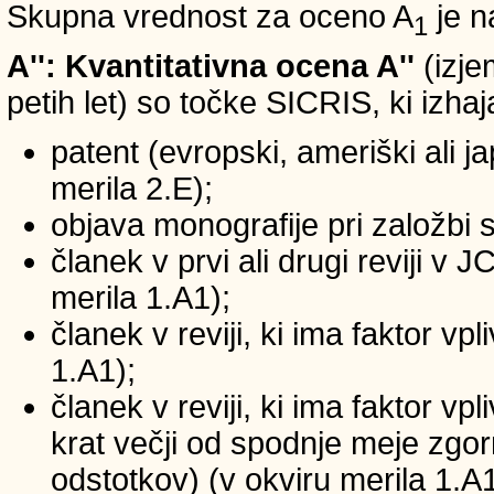
Skupna vrednost za oceno A
je n
1
A'': Kvantitativna ocena A''
(izje
petih let) so točke SICRIS, ki izhaj
patent (evropski, ameriški ali ja
merila 2.E);
objava monografije pri založbi 
članek v prvi ali drugi reviji v
merila 1.A1);
članek v reviji, ki ima faktor v
1.A1);
članek v reviji, ki ima faktor v
krat večji od spodnje meje zgornj
odstotkov) (v okviru merila 1.A1