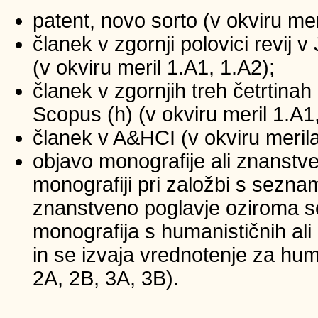
patent, novo sorto (v okviru mer
članek v zgornji polovici revij
(v okviru meril 1.A1, 1.A2);
članek v zgornjih treh četrtinah 
Scopus (h) (v okviru meril 1.A1
članek v A&HCI (v okviru merila
objavo monografije ali znanstv
monografiji pri založbi s sezna
znanstveno poglavje oziroma se
monografija s humanističnih ali
in se izvaja vrednotenje za huma
2A, 2B, 3A, 3B).