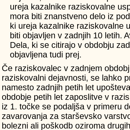
ureja kazalnike raziskovalne usp
mora biti znanstveno delo iz p
ki ureja kazalnike raziskovalne 
biti objavljen v zadnjih 10 letih.
Dela, ki se citirajo v obdobju zad
objavljena tudi prej.
Če raziskovalec v zadnjem obdobju
raziskovalni dejavnosti, se lahko pri
namesto zadnjih petih let upošteva
obdobje petih let zaposlitve v raz
iz 1. točke se podaljša v primeru 
zavarovanja za starševsko varstvo
bolezni ali poškodb oziroma drugih