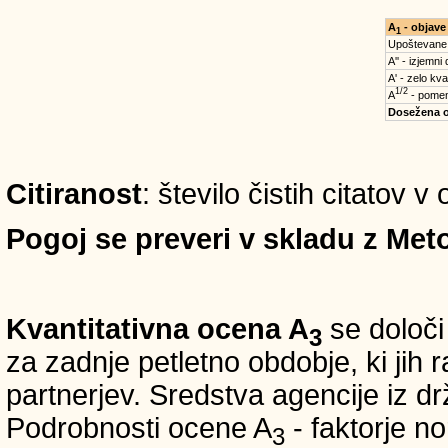
A
- objave
1
Upoštevane
A'' - izjemni
A' - zelo kva
1/2
A
- pomem
Dosežena 
Citiranost
: število čistih citatov v
Pogoj se preveri v skladu z Meto
Kvantitativna ocena A
se določi
3
za zadnje petletno obdobje, ki jih
partnerjev. Sredstva agencije iz 
Podrobnosti ocene A
- faktorje no
3