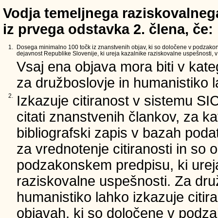
Vodja temeljnega raziskovalnega
iz prvega odstavka 2. člena, če:
1.
Dosega minimalno 100 točk iz znanstvenih objav, ki so določene v podzako
dejavnost Republike Slovenije, ki ureja kazalnike raziskovalne uspešnosti, v 
Vsaj ena objava mora biti v kate
za družboslovje in humanistiko la
2.
Izkazuje citiranost v sistemu SI
citati znanstvenih člankov, za ka
bibliografski zapis v bazah podat
za vrednotenje citiranosti in so 
podzakonskem predpisu, ki urej
raziskovalne uspešnosti. Za dru
humanistiko lahko izkazuje citir
objavah, ki so določene v podz