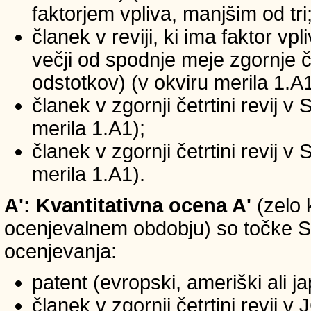
faktorjem vpliva, manjšim od tri
članek v reviji, ki ima faktor vp
večji od spodnje meje zgornje če
odstotkov) (v okviru merila 1.A1
članek v zgornji četrtini revij v
merila 1.A1);
članek v zgornji četrtini revij v
merila 1.A1).
A': Kvantitativna ocena A'
(zelo 
ocenjevalnem obdobju) so točke SIC
ocenjevanja:
patent (evropski, ameriški ali j
članek v zgornji četrtini revij 