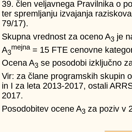
39. člen veljavnega Pravilnika o po
ter spremljanju izvajanja raziskoval
79/17).
Skupna vrednost za oceno A
je n
3
mejna
A
= 15 FTE cenovne kategori
3
Ocena A
se posodobi izključno z
3
Vir: za člane programskih skup
in I za leta 2013-2017, ostali A
2017.
Posodobitev ocene A
za poziv v 
3