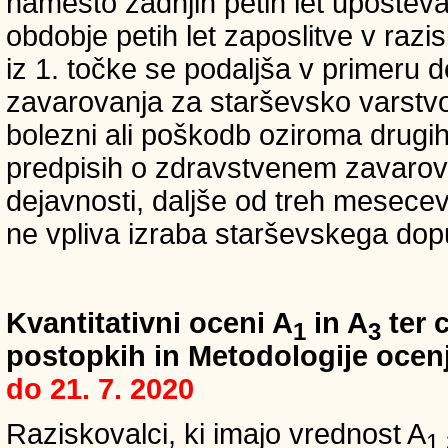
namesto zadnjih petih let upošteva
obdobje petih let zaposlitve v raz
iz 1. točke se podaljša v primeru 
zavarovanja za starševsko varstvo
bolezni ali poškodb oziroma drugih
predpisih o zdravstvenem zavarova
dejavnosti, daljše od treh mesece
ne vpliva izraba starševskega dopu
Kvantitativni oceni A
in A
ter c
1
3
postopkih in Metodologije ocenj
do 21. 7. 2020
Raziskovalci, ki imajo vrednost A
1,