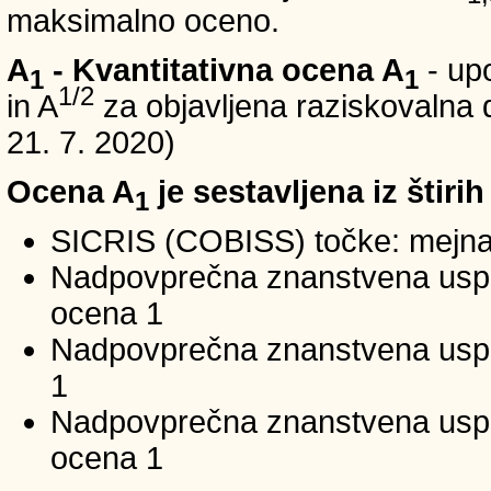
maksimalno oceno.
A
- Kvantitativna ocena A
- up
1
1
1/2
in A
za objavljena raziskovalna d
21. 7. 2020)
Ocena A
je sestavljena iz štirih
1
SICRIS (COBISS) točke: mejna
Nadpovprečna znanstvena uspeš
ocena 1
Nadpovprečna znanstvena uspe
1
Nadpovprečna znanstvena usp
ocena 1