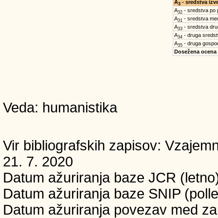
A
- sredstva iz
3
A
- sredstva po
32
A
- sredstva med
31
A
- sredstva dru
33
A
- druga sreds
34
A
- druga gospo
35
Dosežena ocena
Veda: humanistika
Vir bibliografskih zapisov: Vzaj
21. 7. 2020
Datum ažuriranja baze JCR (letno)
Datum ažuriranja baze SNIP (polle
Datum ažuriranja povezav med zapi