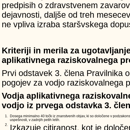
predpisih o zdravstvenem zavarova
dejavnosti, daljše od treh mesece
ne vpliva izraba staršvskega dopust
Kriteriji in merila za ugotavljan
aplikativnega raziskovalnega p
Prvi odstavek 3. člena Pravilnika o 
pogojev za vodjo raziskovalnega p
Vodja aplikativnega raziskovaln
vodjo iz prvega odstavka 3. člen
1.
Dosega minimalno 40 točk iz znanstvenih objav, ki so določene v podzakons
uspešnosti, v zadnjih petih letih.
2.
Izkazuje citiranost, kot je določ