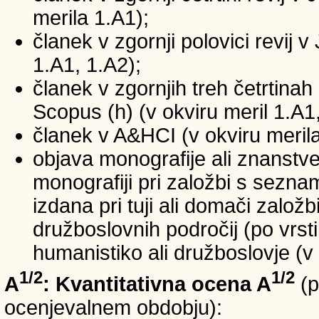
merila 1.A1);
članek v zgornji polovici revij v
1.A1, 1.A2);
članek v zgornjih treh četrtinah 
Scopus (h) (v okviru meril 1.A1,
članek v A&HCI (v okviru merila
objava monografije ali znanstv
monografiji pri založbi s sezn
izdana pri tuji ali domači založb
družboslovnih področij (po vrst
humanistiko ali družboslovje (v 
1/2
1/2
A
: Kvantitativna ocena A
(p
ocenjevalnem obdobju):