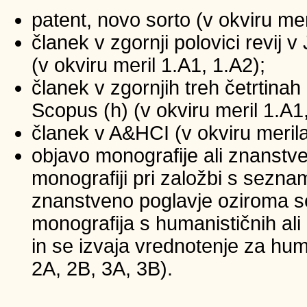
patent, novo sorto (v okviru mer
članek v zgornji polovici revij
(v okviru meril 1.A1, 1.A2);
članek v zgornjih treh četrtinah 
Scopus (h) (v okviru meril 1.A1
članek v A&HCI (v okviru merila
objavo monografije ali znanstv
monografiji pri založbi s sezna
znanstveno poglavje oziroma se
monografija s humanističnih ali
in se izvaja vrednotenje za huma
2A, 2B, 3A, 3B).