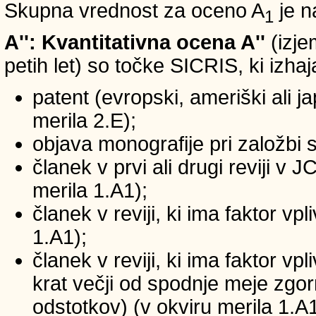
Skupna vrednost za oceno A
je n
1
A'': Kvantitativna ocena A''
(izje
petih let) so točke SICRIS, ki izhaj
patent (evropski, ameriški ali ja
merila 2.E);
objava monografije pri založbi 
članek v prvi ali drugi reviji v
merila 1.A1);
članek v reviji, ki ima faktor v
1.A1);
članek v reviji, ki ima faktor v
krat večji od spodnje meje zgornj
odstotkov) (v okviru merila 1.A1