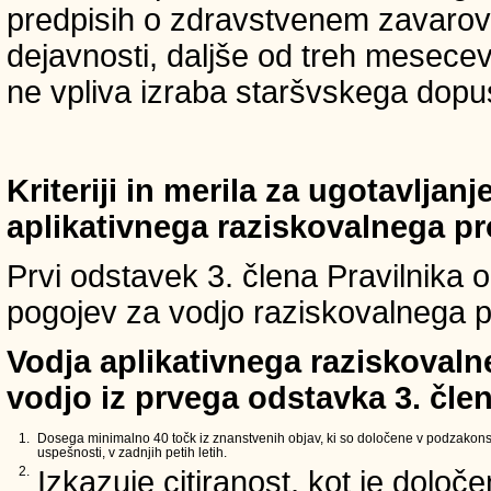
predpisih o zdravstvenem zavarova
dejavnosti, daljše od treh mesece
ne vpliva izraba staršvskega dopust
Kriteriji in merila za ugotavljan
aplikativnega raziskovalnega p
Prvi odstavek 3. člena Pravilnika o 
pogojev za vodjo raziskovalnega p
Vodja aplikativnega raziskovaln
vodjo iz prvega odstavka 3. člen
1.
Dosega minimalno 40 točk iz znanstvenih objav, ki so določene v podzakons
uspešnosti, v zadnjih petih letih.
2.
Izkazuje citiranost, kot je določ