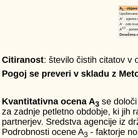
A
- objave
1
Upoštevane
A'' - izjemni
A' - zelo kva
1/2
A
- pomem
Dosežena 
Citiranost
: število čistih citatov v
Pogoj se preveri v skladu z Meto
Kvantitativna ocena A
se določi
3
za zadnje petletno obdobje, ki jih
partnerjev. Sredstva agencije iz 
Podrobnosti ocene A
- faktorje no
3