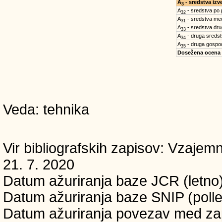
A
- sredstva iz
3
A
- sredstva po
32
A
- sredstva med
31
A
- sredstva dru
33
A
- druga sreds
34
A
- druga gospo
35
Dosežena ocena
Veda: tehnika
Vir bibliografskih zapisov: Vzaj
21. 7. 2020
Datum ažuriranja baze JCR (letno)
Datum ažuriranja baze SNIP (polle
Datum ažuriranja povezav med zapi