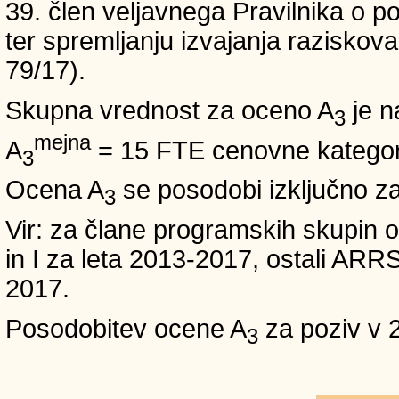
39. člen veljavnega Pravilnika o po
ter spremljanju izvajanja raziskoval
79/17).
Skupna vrednost za oceno A
je n
3
mejna
A
= 15 FTE cenovne kategori
3
Ocena A
se posodobi izključno z
3
Vir: za člane programskih skup
in I za leta 2013-2017, ostali A
2017.
Posodobitev ocene A
za poziv v 
3