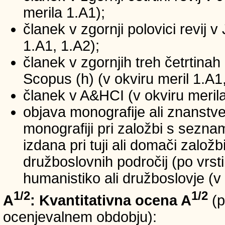
merila 1.A1);
članek v zgornji polovici revij v
1.A1, 1.A2);
članek v zgornjih treh četrtinah 
Scopus (h) (v okviru meril 1.A1,
članek v A&HCI (v okviru merila
objava monografije ali znanstv
monografiji pri založbi s sezn
izdana pri tuji ali domači založb
družboslovnih področij (po vrst
humanistiko ali družboslovje (v 
1/2
1/2
A
: Kvantitativna ocena A
(p
ocenjevalnem obdobju):