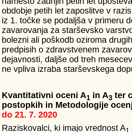
namesto zadnjih petih let upošteva
obdobje petih let zaposlitve v raz
iz 1. točke se podaljša v primeru 
zavarovanja za starševsko varstvo
bolezni ali poškodb oziroma drugih
predpisih o zdravstvenem zavarova
dejavnosti, daljše od treh mesece
ne vpliva izraba starševskega dopu
Kvantitativni oceni A
in A
ter c
1
3
postopkih in Metodologije ocenj
do 21. 7. 2020
Raziskovalci, ki imajo vrednost A
1,