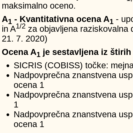
maksimalno oceno.
A
- Kvantitativna ocena A
- up
1
1
1/2
in A
za objavljena raziskovalna d
21. 7. 2020)
Ocena A
je sestavljena iz štirih
1
SICRIS (COBISS) točke: mejna
Nadpovprečna znanstvena uspeš
ocena 1
Nadpovprečna znanstvena uspe
1
Nadpovprečna znanstvena usp
ocena 1