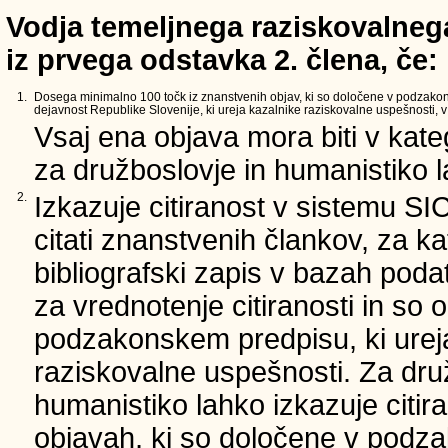
Vodja temeljnega raziskovalnega
iz prvega odstavka 2. člena, če:
1.
Dosega minimalno 100 točk iz znanstvenih objav, ki so določene v podzako
dejavnost Republike Slovenije, ki ureja kazalnike raziskovalne uspešnosti, v 
Vsaj ena objava mora biti v kate
za družboslovje in humanistiko la
2.
Izkazuje citiranost v sistemu SI
citati znanstvenih člankov, za ka
bibliografski zapis v bazah podat
za vrednotenje citiranosti in so 
podzakonskem predpisu, ki urej
raziskovalne uspešnosti. Za dru
humanistiko lahko izkazuje citir
objavah, ki so določene v podz