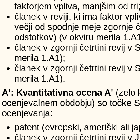
faktorjem vpliva, manjšim od tri
članek v reviji, ki ima faktor vp
večji od spodnje meje zgornje če
odstotkov) (v okviru merila 1.A1
članek v zgornji četrtini revij v
merila 1.A1);
članek v zgornji četrtini revij v
merila 1.A1).
A': Kvantitativna ocena A'
(zelo 
ocenjevalnem obdobju) so točke SIC
ocenjevanja:
patent (evropski, ameriški ali j
članek v zgornji četrtini revij 