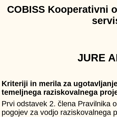
COBISS Kooperativni on
serv
JURE AH
Kriteriji in merila za ugotavljan
temeljnega raziskovalnega proj
Prvi odstavek 2. člena Pravilnika o 
pogojev za vodjo raziskovalnega p