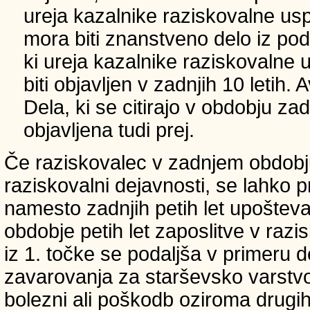
ureja kazalnike raziskovalne usp
mora biti znanstveno delo iz p
ki ureja kazalnike raziskovalne 
biti objavljen v zadnjih 10 letih.
Dela, ki se citirajo v obdobju zad
objavljena tudi prej.
Če raziskovalec v zadnjem obdobju
raziskovalni dejavnosti, se lahko pri
namesto zadnjih petih let upošteva
obdobje petih let zaposlitve v raz
iz 1. točke se podaljša v primeru 
zavarovanja za starševsko varstvo
bolezni ali poškodb oziroma drugih