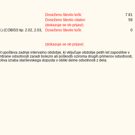
Doseženo število točk:
7.81
Doseženo število citatov:
58
(dokazuje se ob prijavi)
) (COBISS tip: 2.02, 2.03,
Doseženo število točk:
0
(dokazuje se ob prijavi)
t upošteva zadnje intervalno obdobje, ki vključuje obdobje petih let zaposlitve v
tirane odsotnosti zaradi bolezni ali poškodb oziroma drugih primerov odsotnosti,
iva izraba starševskega dopusta v obliki delne odsotnosti z dela.