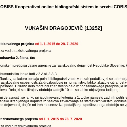
OBISS Kooperativni online bibliografski sistem in servisi COBI
VUKAŠIN DRAGOJEVIČ [13252]
raziskovalnega projekta
od 1. 1. 2015 do 28. 7. 2020
v za vodjo raziskovalnega projekta
odstavka 2. člena, če:
onskem predpisu Javne agencije za raziskovalno dejavnost Republike Slovenije, k
humanistiko lahko tudi v 2.A ali 3.A,B.
 člankov, za katere obstaja polni bibliografski zapis v bazah podatkov, ki se uporabl
raziskovalne uspešnosti. Za družboslovje in humanistiko lahko izkazuje citiranost 
ešnosti. Citirano delo mora biti znanstveno delo iz podzakonskega predpisa, ki u
teva. Dela, ki se citirajo v obdobju zadnjih 10 let, so lahko objavljena tudi prej.
ejavnosti, se lahko pri izpolnjevanju kriterija iz 1. točke namesto zadnjih petih le
jansko izrabljenega dopusta iz naslova zavarovanja za starševsko varstvo, dokumen
ne dejavnosti, daljše od treh mesecev. Na podaljšanje upoštevanega obdobja ne vpl
a raziskovalnega projekta
od 1. 1. 2015 do 28. 7. 2020
v za vodjo raziskovalnega projekta