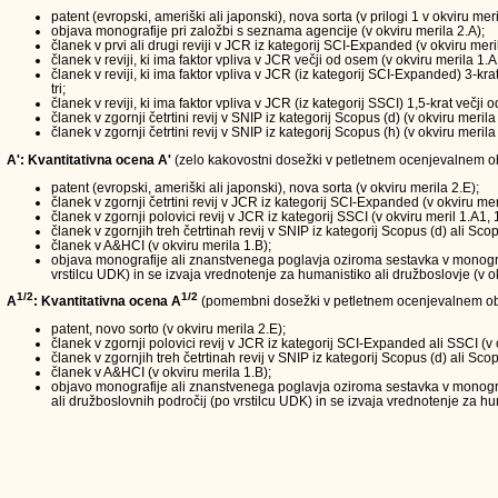
patent (evropski, ameriški ali japonski), nova sorta (v prilogi 1 v okviru meri
objava monografije pri založbi s seznama agencije (v okviru merila 2.A);
članek v prvi ali drugi reviji v JCR iz kategorij SCI-Expanded (v okviru meri
članek v reviji, ki ima faktor vpliva v JCR večji od osem (v okviru merila 1.A
članek v reviji, ki ima faktor vpliva v JCR (iz kategorij SCI-Expanded) 3-kra
tri;
članek v reviji, ki ima faktor vpliva v JCR (iz kategorij SSCI) 1,5-krat večji
članek v zgornji četrtini revij v SNIP iz kategorij Scopus (d) (v okviru merila
članek v zgornji četrtini revij v SNIP iz kategorij Scopus (h) (v okviru merila
A': Kvantitativna ocena A'
(zelo kakovostni dosežki v petletnem ocenjevalnem obd
patent (evropski, ameriški ali japonski), nova sorta (v okviru merila 2.E);
članek v zgornji četrtini revij v JCR iz kategorij SCI-Expanded (v okviru mer
članek v zgornji polovici revij v JCR iz kategorij SSCI (v okviru meril 1.A1, 
članek v zgornjih treh četrtinah revij v SNIP iz kategorij Scopus (d) ali Scop
članek v A&HCI (v okviru merila 1.B);
objava monografije ali znanstvenega poglavja oziroma sestavka v monografi
vrstilcu UDK) in se izvaja vrednotenje za humanistiko ali družboslovje (v ok
1/2
1/2
A
: Kvantitativna ocena A
(pomembni dosežki v petletnem ocenjevalnem ob
patent, novo sorto (v okviru merila 2.E);
članek v zgornji polovici revij v JCR iz kategorij SCI-Expanded ali SSCI (v 
članek v zgornjih treh četrtinah revij v SNIP iz kategorij Scopus (d) ali Scop
članek v A&HCI (v okviru merila 1.B);
objavo monografije ali znanstvenega poglavja oziroma sestavka v monograf
ali družboslovnih področij (po vrstilcu UDK) in se izvaja vrednotenje za hum