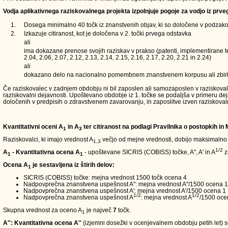
Vodja aplikativnega raziskovalnega projekta izpolnjuje pogoje za vodjo iz prve
1.
Dosega minimalno 40 točk iz znanstvenih objav, ki so določene v podzakons
2.
Izkazuje citiranost, kot je določena v 2. točki prvega odstavka
ali
ima dokazane prenose svojih raziskav v prakso (patenti, implementirane teh
2.04, 2.06, 2.07, 2.12, 2.13, 2.14, 2.15, 2.16, 2.17, 2.20, 2.21 in 2.24)
ali
dokazano delo na nacionalno pomembnem znanstvenem korpusu ali zbir
Če raziskovalec v zadnjem obdobju ni bil zaposlen ali samozaposlen v raziskovalni d
raziskovalni dejavnosti. Upoštevano obdobje iz 1. točke se podaljša v primeru de
določenih v predpisih o zdravstvenem zavarovanju, in zaposlitve izven raziskoval
Kvantitativni oceni A
in A
ter citiranost na podlagi Pravilnika o postopkih in
1
3
Raziskovalci, ki imajo vrednost A
večjo od mejne vrednosti, dobijo maksimalno
1,3
1/2
A
- Kvantitativna ocena A
- upoštevane SICRIS (COBISS) točke, A'', A' in A
z
1
1
Ocena A
je sestavljena iz štirih delov:
1
SICRIS (COBISS) točke: mejna vrednost 1500 točk ocena 4
Nadpovprečna znanstvena uspešnost A'': mejna vrednost A''/1500 ocena 1
Nadpovprečna znanstvena uspešnost A': mejna vrednost A'/1500 ocena 1
1/2
1/2
Nadpovprečna znanstvena uspešnost A
: mejna vrednost A
/1500 oce
Skupna vrednost za oceno A
je največ
7
točk.
1
A'': Kvantitativna ocena A''
(izjemni dosežki v ocenjevalnem obdobju petih let) so