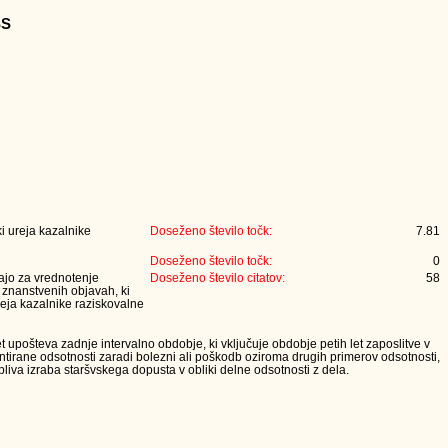
SS
i ureja kazalnike
Doseženo število točk:
7.81
Doseženo število točk:
0
jajo za vrednotenje
Doseženo število citatov:
58
v znanstvenih objavah, ki
reja kazalnike raziskovalne
t upošteva zadnje intervalno obdobje, ki vključuje obdobje petih let zaposlitve v
tirane odsotnosti zaradi bolezni ali poškodb oziroma drugih primerov odsotnosti,
iva izraba staršvskega dopusta v obliki delne odsotnosti z dela.