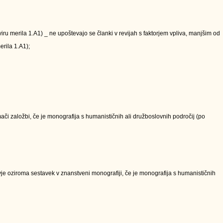
kviru merila 1.A1) _ ne upoštevajo se članki v revijah s faktorjem vpliva, manjšim od
erila 1.A1);
či založbi, če je monografija s humanističnih ali družboslovnih področij (po
e oziroma sestavek v znanstveni monografiji, če je monografija s humanističnih