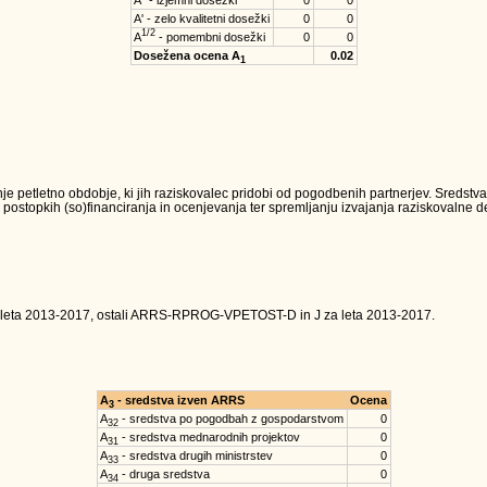
A'' - izjemni dosežki
0
0
A' - zelo kvalitetni dosežki
0
0
1/2
A
- pomembni dosežki
0
0
Dosežena ocena A
0.02
1
je petletno obdobje, ki jih raziskovalec pridobi od pogodbenih partnerjev. Sredst
 postopkih (so)financiranja in ocenjevanja ter spremljanju izvajanja raziskovalne dej
 leta 2013-2017, ostali ARRS-RPROG-VPETOST-D in J za leta 2013-2017.
A
- sredstva izven ARRS
Ocena
3
A
- sredstva po pogodbah z gospodarstvom
0
32
A
- sredstva mednarodnih projektov
0
31
A
- sredstva drugih ministrstev
0
33
A
- druga sredstva
0
34