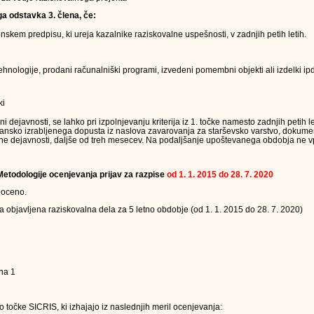
ga odstavka 3. člena, če:
kem predpisu, ki ureja kazalnike raziskovalne uspešnosti, v zadnjih petih letih.
nologije, prodani računalniški programi, izvedeni pomembni objekti ali izdelki ipd.
ki
ejavnosti, se lahko pri izpolnjevanju kriterija iz 1. točke namesto zadnjih petih le
jansko izrabljenega dopusta iz naslova zavarovanja za starševsko varstvo, dokumen
ne dejavnosti, daljše od treh mesecev. Na podaljšanje upoštevanega obdobja ne vpl
 Metodologije ocenjevanja prijav za razpise
od 1. 1. 2015 do 28. 7. 2020
 oceno.
a objavljena raziskovalna dela za 5 letno obdobje (od 1. 1. 2015 do 28. 7. 2020)
na 1
 točke SICRIS, ki izhajajo iz naslednjih meril ocenjevanja: