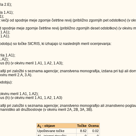
la 2.E);
la 1.A1);
1);
t večji od spodnje meje zgornje četrtine revij (približno zgornjih pet odstotkov) (v o
 od spodnje meje zgornje četrtine revij (približno zgornjih deset odstotkov) (v okviru m
 1.A1);
 1.A1).
obju) so točke SICRIS, ki izhajajo iz naslednjih meril ocenjevanja:
ila 1.A1);
1.A2);
us (h) (v okviru meril 1.A1, 1.A2, 1.A3);
ji pri založbi s seznama agencije; znanstvena monografija, izdana pri tuji ali doma
viru meril 2.A, 3.A).
dobju):
okviru meril 1.A1, 1.A2);
us (h) (v okviru meril 1.A1, 1.A2, 1.A3)
iji pri založbi s seznama agencije; znanstveno monografijo ali znanstveno poglavj
anistiko ali družboslovje (v okviru meril 2A, 2B, 3A, 3B).
A
- objave
Točke
Ocena
1
Upoštevane točke
8.62
0.02