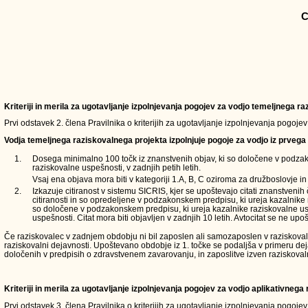
C
Kriteriji in merila za ugotavljanje izpolnjevanja pogojev za vodjo temeljnega 
Prvi odstavek 2. člena Pravilnika o kriterijih za ugotavljanje izpolnjevanja pogoje
Vodja temeljnega raziskovalnega projekta izpolnjuje pogoje za vodjo iz prvega 
1.
Dosega minimalno 100 točk iz znanstvenih objav, ki so določene v podzak
raziskovalne uspešnosti, v zadnjih petih letih.
Vsaj ena objava mora biti v kategoriji 1.A, B, C oziroma za družboslovje in 
2.
Izkazuje citiranost v sistemu SICRIS, kjer se upoštevajo citati znanstvenih
citiranosti in so opredeljene v podzakonskem predpisu, ki ureja kazalnike 
so določene v podzakonskem predpisu, ki ureja kazalnike raziskovalne usp
uspešnosti. Citat mora biti objavljen v zadnjih 10 letih. Avtocitat se ne upoš
Če raziskovalec v zadnjem obdobju ni bil zaposlen ali samozaposlen v raziskovalni d
raziskovalni dejavnosti. Upoštevano obdobje iz 1. točke se podaljša v primeru de
določenih v predpisih o zdravstvenem zavarovanju, in zaposlitve izven raziskoval
Kriteriji in merila za ugotavljanje izpolnjevanja pogojev za vodjo aplikativneg
Prvi odstavek 3. člena Pravilnika o kriterijih za ugotavljanje izpolnjevanja pogoje