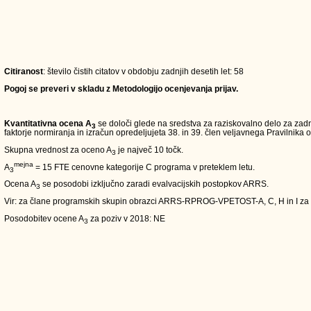
Citiranost
: število čistih citatov v obdobju zadnjih desetih let: 58
Pogoj se preveri v skladu z Metodologijo ocenjevanja prijav.
Kvantitativna ocena A
se določi glede na sredstva za raziskovalno delo za zadn
3
faktorje normiranja in izračun opredeljujeta 38. in 39. člen veljavnega Pravilnika o
Skupna vrednost za oceno A
je največ 10 točk.
3
mejna
A
= 15 FTE cenovne kategorije C programa v preteklem letu.
3
Ocena A
se posodobi izključno zaradi evalvacijskih postopkov ARRS.
3
Vir: za člane programskih skupin obrazci ARRS-RPROG-VPETOST-A, C, H in I za
Posodobitev ocene A
za poziv v 2018: NE
3