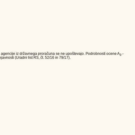
va agencije iz državnega proračuna se ne upoštevajo. Podrobnosti ocene A
-
3
avnosti (Uradni list RS, čt. 52/16 in 79/17).