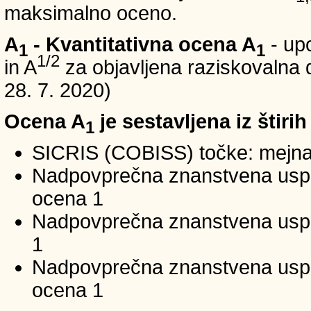
maksimalno oceno.
A
- Kvantitativna ocena A
- up
1
1
1/2
in A
za objavljena raziskovalna d
28. 7. 2020)
Ocena A
je sestavljena iz štirih
1
SICRIS (COBISS) točke: mejna
Nadpovprečna znanstvena uspeš
ocena 1
Nadpovprečna znanstvena uspe
1
Nadpovprečna znanstvena usp
ocena 1