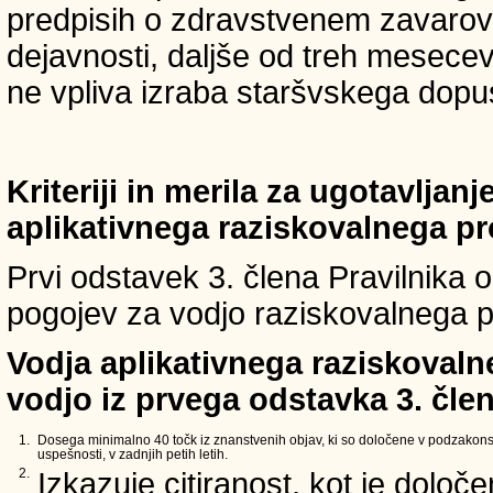
predpisih o zdravstvenem zavarova
dejavnosti, daljše od treh mesece
ne vpliva izraba staršvskega dopust
Kriteriji in merila za ugotavljan
aplikativnega raziskovalnega p
Prvi odstavek 3. člena Pravilnika o 
pogojev za vodjo raziskovalnega p
Vodja aplikativnega raziskovaln
vodjo iz prvega odstavka 3. člen
1.
Dosega minimalno 40 točk iz znanstvenih objav, ki so določene v podzakons
uspešnosti, v zadnjih petih letih.
2.
Izkazuje citiranost, kot je določ