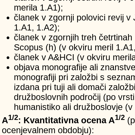
merila 1.A1);
članek v zgornji polovici revij v
1.A1, 1.A2);
članek v zgornjih treh četrtinah 
Scopus (h) (v okviru meril 1.A1,
članek v A&HCI (v okviru merila
objava monografije ali znanstv
monografiji pri založbi s sezn
izdana pri tuji ali domači založb
družboslovnih področij (po vrst
humanistiko ali družboslovje (v 
1/2
1/2
A
: Kvantitativna ocena A
(p
ocenjevalnem obdobju):