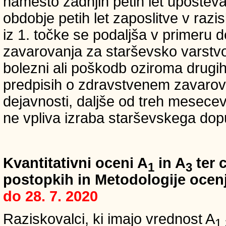
namesto zadnjih petih let upošteva
obdobje petih let zaposlitve v raz
iz 1. točke se podaljša v primeru 
zavarovanja za starševsko varstvo
bolezni ali poškodb oziroma drugih
predpisih o zdravstvenem zavarova
dejavnosti, daljše od treh mesece
ne vpliva izraba starševskega dopu
Kvantitativni oceni A
in A
ter c
1
3
postopkih in Metodologije ocenj
do 28. 7. 2020
Raziskovalci, ki imajo vrednost A
1,