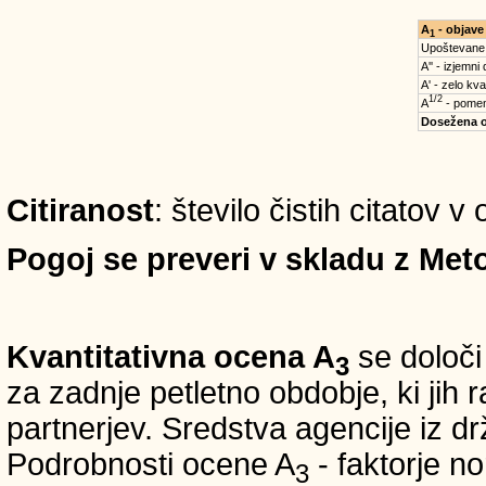
A
- objave
1
Upoštevane
A'' - izjemni
A' - zelo kva
1/2
A
- pomem
Dosežena 
Citiranost
: število čistih citatov 
Pogoj se preveri v skladu z Meto
Kvantitativna ocena A
se določi
3
za zadnje petletno obdobje, ki jih
partnerjev. Sredstva agencije iz 
Podrobnosti ocene A
- faktorje no
3