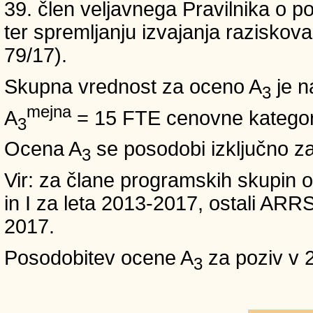
39. člen veljavnega Pravilnika o po
ter spremljanju izvajanja raziskoval
79/17).
Skupna vrednost za oceno A
je n
3
mejna
A
= 15 FTE cenovne kategori
3
Ocena A
se posodobi izključno z
3
Vir: za člane programskih skup
in I za leta 2013-2017, ostali A
2017.
Posodobitev ocene A
za poziv v 
3