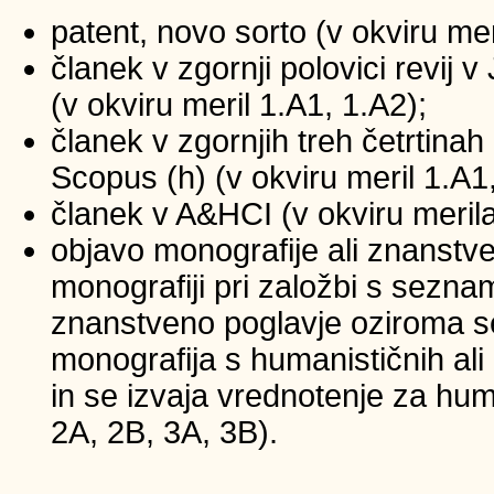
patent, novo sorto (v okviru mer
članek v zgornji polovici revij
(v okviru meril 1.A1, 1.A2);
članek v zgornjih treh četrtinah 
Scopus (h) (v okviru meril 1.A1
članek v A&HCI (v okviru merila
objavo monografije ali znanstv
monografiji pri založbi s sezna
znanstveno poglavje oziroma se
monografija s humanističnih ali
in se izvaja vrednotenje za huma
2A, 2B, 3A, 3B).