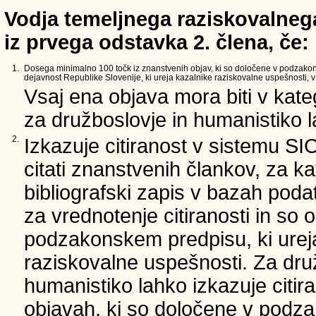
Vodja temeljnega raziskovalnega
iz prvega odstavka 2. člena, če:
1.
Dosega minimalno 100 točk iz znanstvenih objav, ki so določene v podzako
dejavnost Republike Slovenije, ki ureja kazalnike raziskovalne uspešnosti, v 
Vsaj ena objava mora biti v kate
za družboslovje in humanistiko la
2.
Izkazuje citiranost v sistemu SI
citati znanstvenih člankov, za ka
bibliografski zapis v bazah podat
za vrednotenje citiranosti in so 
podzakonskem predpisu, ki urej
raziskovalne uspešnosti. Za dru
humanistiko lahko izkazuje citir
objavah, ki so določene v podz