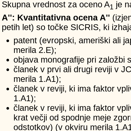
Skupna vrednost za oceno A
je n
1
A'': Kvantitativna ocena A''
(izje
petih let) so točke SICRIS, ki izhaj
patent (evropski, ameriški ali ja
merila 2.E);
objava monografije pri založbi 
članek v prvi ali drugi reviji v
merila 1.A1);
članek v reviji, ki ima faktor v
1.A1);
članek v reviji, ki ima faktor v
krat večji od spodnje meje zgornj
odstotkov) (v okviru merila 1.A1