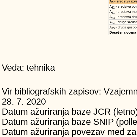
A
- sredstva iz
3
A
- sredstva po
32
A
- sredstva med
31
A
- sredstva dru
33
A
- druga sreds
34
A
- druga gospo
35
Dosežena ocena
Veda: tehnika
Vir bibliografskih zapisov: Vzaj
28. 7. 2020
Datum ažuriranja baze JCR (letno)
Datum ažuriranja baze SNIP (polle
Datum ažuriranja povezav med zapi