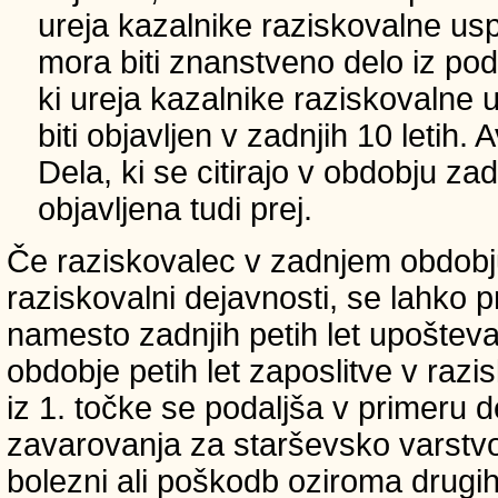
ureja kazalnike raziskovalne usp
mora biti znanstveno delo iz p
ki ureja kazalnike raziskovalne 
biti objavljen v zadnjih 10 letih.
Dela, ki se citirajo v obdobju zad
objavljena tudi prej.
Če raziskovalec v zadnjem obdobju
raziskovalni dejavnosti, se lahko pri
namesto zadnjih petih let upošteva
obdobje petih let zaposlitve v raz
iz 1. točke se podaljša v primeru 
zavarovanja za starševsko varstvo
bolezni ali poškodb oziroma drugih