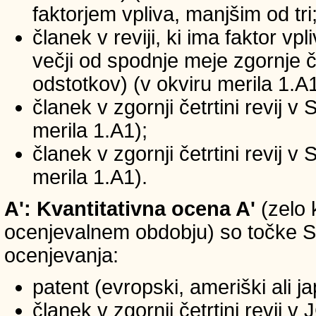
faktorjem vpliva, manjšim od tri
članek v reviji, ki ima faktor vp
večji od spodnje meje zgornje če
odstotkov) (v okviru merila 1.A1
članek v zgornji četrtini revij v
merila 1.A1);
članek v zgornji četrtini revij v
merila 1.A1).
A': Kvantitativna ocena A'
(zelo 
ocenjevalnem obdobju) so točke SIC
ocenjevanja:
patent (evropski, ameriški ali j
članek v zgornji četrtini revij 