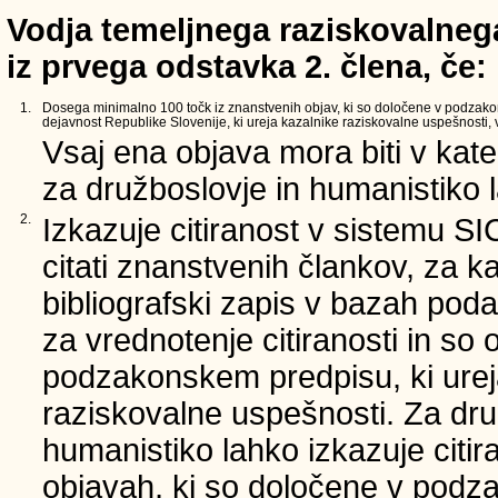
Vodja temeljnega raziskovalnega
iz prvega odstavka 2. člena, če:
1.
Dosega minimalno 100 točk iz znanstvenih objav, ki so določene v podzak
dejavnost Republike Slovenije, ki ureja kazalnike raziskovalne uspešnosti, v 
Vsaj ena objava mora biti v kate
za družboslovje in humanistiko la
2.
Izkazuje citiranost v sistemu SI
citati znanstvenih člankov, za ka
bibliografski zapis v bazah poda
za vrednotenje citiranosti in so 
podzakonskem predpisu, ki urej
raziskovalne uspešnosti. Za dru
humanistiko lahko izkazuje citi
objavah, ki so določene v podz