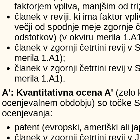
faktorjem vpliva, manjšim od tri
članek v reviji, ki ima faktor vp
večji od spodnje meje zgornje če
odstotkov) (v okviru merila 1.A1
članek v zgornji četrtini revij v
merila 1.A1);
članek v zgornji četrtini revij v
merila 1.A1).
A': Kvantitativna ocena A'
(zelo 
ocenjevalnem obdobju) so točke SIC
ocenjevanja:
patent (evropski, ameriški ali j
članek v zgornji četrtini revij 