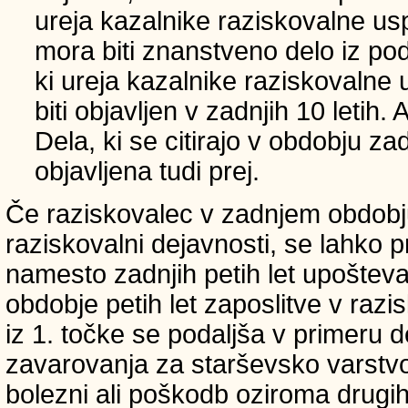
ureja kazalnike raziskovalne usp
mora biti znanstveno delo iz p
ki ureja kazalnike raziskovalne 
biti objavljen v zadnjih 10 letih.
Dela, ki se citirajo v obdobju zad
objavljena tudi prej.
Če raziskovalec v zadnjem obdobju
raziskovalni dejavnosti, se lahko pri
namesto zadnjih petih let upošteva
obdobje petih let zaposlitve v raz
iz 1. točke se podaljša v primeru 
zavarovanja za starševsko varstvo
bolezni ali poškodb oziroma drugih