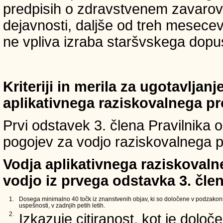
predpisih o zdravstvenem zavarova
dejavnosti, daljše od treh mesece
ne vpliva izraba staršvskega dopust
Kriteriji in merila za ugotavljan
aplikativnega raziskovalnega p
Prvi odstavek 3. člena Pravilnika o 
pogojev za vodjo raziskovalnega p
Vodja aplikativnega raziskovaln
vodjo iz prvega odstavka 3. člen
1.
Dosega minimalno 40 točk iz znanstvenih objav, ki so določene v podzakons
uspešnosti, v zadnjih petih letih.
2.
Izkazuje citiranost, kot je določ