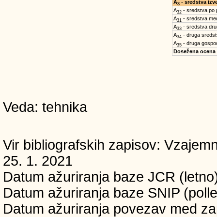
A
- sredstva iz
3
A
- sredstva po
32
A
- sredstva med
31
A
- sredstva dru
33
A
- druga sreds
34
A
- druga gospo
35
Dosežena ocena
Veda: tehnika
Vir bibliografskih zapisov: Vzaj
25. 1. 2021
Datum ažuriranja baze JCR (letno)
Datum ažuriranja baze SNIP (pollet
Datum ažuriranja povezav med zapi