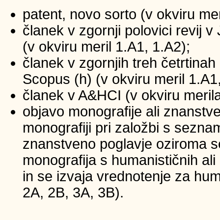
patent, novo sorto (v okviru mer
članek v zgornji polovici revij
(v okviru meril 1.A1, 1.A2);
članek v zgornjih treh četrtinah 
Scopus (h) (v okviru meril 1.A1
članek v A&HCI (v okviru merila
objavo monografije ali znanstv
monografiji pri založbi s sezna
znanstveno poglavje oziroma se
monografija s humanističnih ali
in se izvaja vrednotenje za huma
2A, 2B, 3A, 3B).