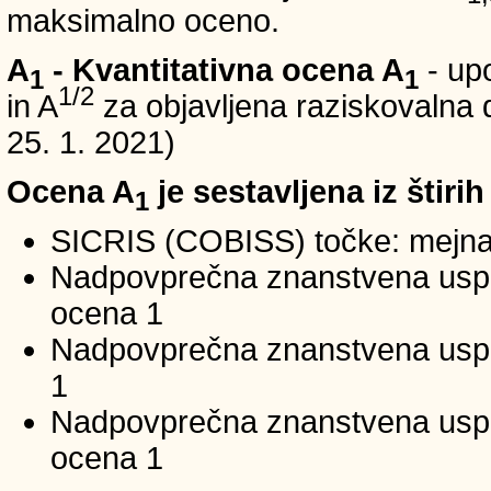
maksimalno oceno.
A
- Kvantitativna ocena A
- up
1
1
1/2
in A
za objavljena raziskovalna d
25. 1. 2021)
Ocena A
je sestavljena iz štirih
1
SICRIS (COBISS) točke: mejna
Nadpovprečna znanstvena uspeš
ocena 1
Nadpovprečna znanstvena uspe
1
Nadpovprečna znanstvena usp
ocena 1