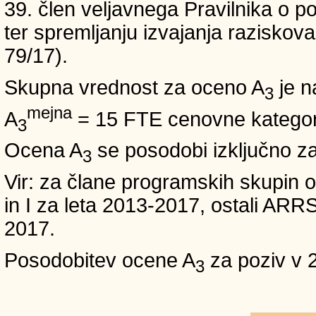
39. člen veljavnega Pravilnika o po
ter spremljanju izvajanja raziskoval
79/17).
Skupna vrednost za oceno A
je n
3
mejna
A
= 15 FTE cenovne kategori
3
Ocena A
se posodobi izključno z
3
Vir: za člane programskih skup
in I za leta 2013-2017, ostali A
2017.
Posodobitev ocene A
za poziv v 
3