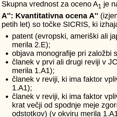
Skupna vrednost za oceno A
je n
1
A'': Kvantitativna ocena A''
(izje
petih let) so točke SICRIS, ki izhaj
patent (evropski, ameriški ali ja
merila 2.E);
objava monografije pri založbi 
članek v prvi ali drugi reviji v
merila 1.A1);
članek v reviji, ki ima faktor v
1.A1);
članek v reviji, ki ima faktor v
krat večji od spodnje meje zgornj
odstotkov) (v okviru merila 1.A1