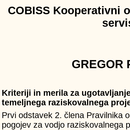
COBISS Kooperativni on
serv
GREGOR P
Kriteriji in merila za ugotavljan
temeljnega raziskovalnega proj
Prvi odstavek 2. člena Pravilnika o 
pogojev za vodjo raziskovalnega p