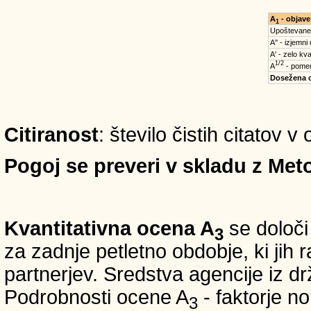
A
- objave
1
Upoštevane
A'' - izjemni
A' - zelo kva
1/2
A
- pomem
Dosežena 
Citiranost
: število čistih citatov 
Pogoj se preveri v skladu z Meto
Kvantitativna ocena A
se določi
3
za zadnje petletno obdobje, ki jih
partnerjev. Sredstva agencije iz 
Podrobnosti ocene A
- faktorje no
3