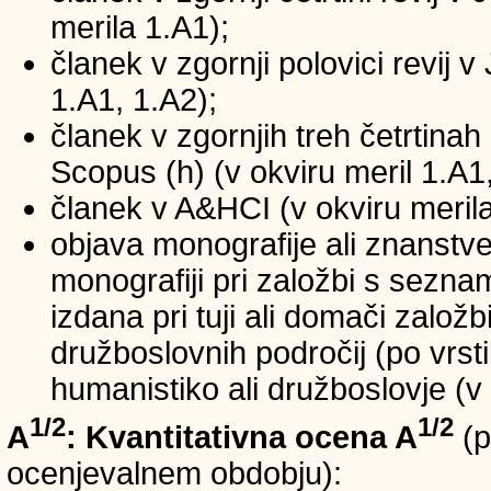
merila 1.A1);
članek v zgornji polovici revij v
1.A1, 1.A2);
članek v zgornjih treh četrtinah 
Scopus (h) (v okviru meril 1.A1,
članek v A&HCI (v okviru merila
objava monografije ali znanstv
monografiji pri založbi s sezn
izdana pri tuji ali domači založb
družboslovnih področij (po vrst
humanistiko ali družboslovje (v 
1/2
1/2
A
: Kvantitativna ocena A
(p
ocenjevalnem obdobju):