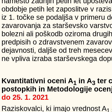
namesto zadnjih petih let upošteva
obdobje petih let zaposlitve v raz
iz 1. točke se podaljša v primeru 
zavarovanja za starševsko varstvo
bolezni ali poškodb oziroma drugih
predpisih o zdravstvenem zavarova
dejavnosti, daljše od treh mesece
ne vpliva izraba starševskega dopu
Kvantitativni oceni A
in A
ter c
1
3
postopkih in Metodologije ocenj
do 25. 1. 2021
Raziskovalci, ki imajo vrednost A
1,