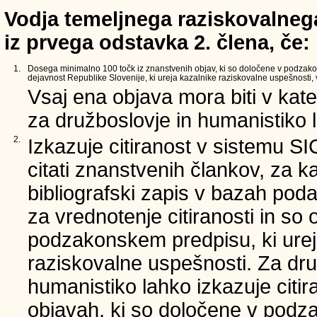
Vodja temeljnega raziskovalnega
iz prvega odstavka 2. člena, če:
1.
Dosega minimalno 100 točk iz znanstvenih objav, ki so določene v podzak
dejavnost Republike Slovenije, ki ureja kazalnike raziskovalne uspešnosti, v
Vsaj ena objava mora biti v kate
za družboslovje in humanistiko l
2.
Izkazuje citiranost v sistemu S
citati znanstvenih člankov, za k
bibliografski zapis v bazah poda
za vrednotenje citiranosti in so
podzakonskem predpisu, ki urej
raziskovalne uspešnosti. Za dru
humanistiko lahko izkazuje citi
objavah, ki so določene v podz