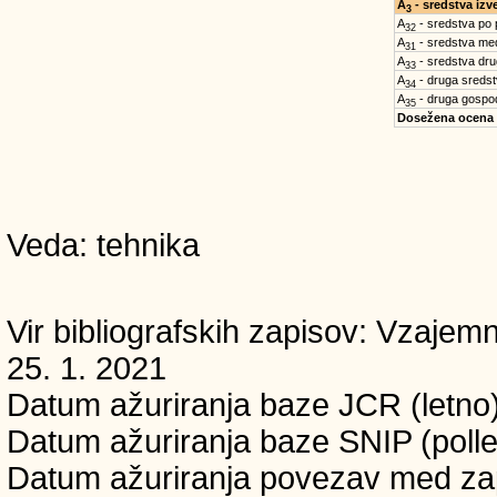
A
- sredstva iz
3
A
- sredstva po
32
A
- sredstva med
31
A
- sredstva dru
33
A
- druga sreds
34
A
- druga gospo
35
Dosežena ocena
Veda: tehnika
Vir bibliografskih zapisov: Vzaj
25. 1. 2021
Datum ažuriranja baze JCR (letno)
Datum ažuriranja baze SNIP (pollet
Datum ažuriranja povezav med zapi