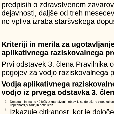
predpisih o zdravstvenem zavarova
dejavnosti, daljše od treh mesece
ne vpliva izraba staršvskega dopust
Kriteriji in merila za ugotavljan
aplikativnega raziskovalnega p
Prvi odstavek 3. člena Pravilnika o 
pogojev za vodjo raziskovalnega p
Vodja aplikativnega raziskovaln
vodjo iz prvega odstavka 3. člen
1.
Dosega minimalno 40 točk iz znanstvenih objav, ki so določene v podzakon
uspešnosti, v zadnjih petih letih.
2.
Izkazuje citiranost, kot je določ