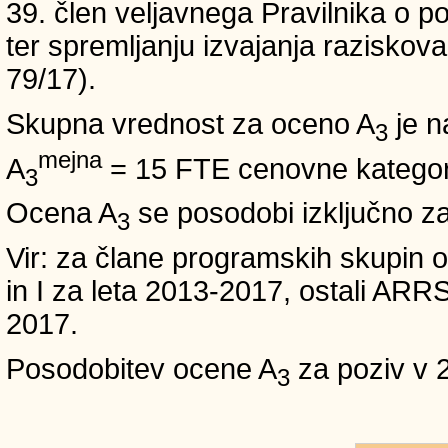
39. člen veljavnega Pravilnika o po
ter spremljanju izvajanja raziskoval
79/17).
Skupna vrednost za oceno A
je n
3
mejna
A
= 15 FTE cenovne kategori
3
Ocena A
se posodobi izključno z
3
Vir: za člane programskih skup
in I za leta 2013-2017, ostali A
2017.
Posodobitev ocene A
za poziv v 
3