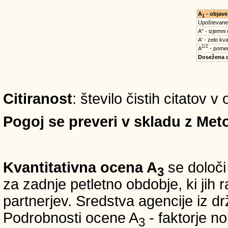
A
- objave
1
Upoštevane
A'' - izjemni
A' - zelo kva
1/2
A
- pomem
Dosežena 
Citiranost
: število čistih citatov v
Pogoj se preveri v skladu z Meto
Kvantitativna ocena A
se določi
3
za zadnje petletno obdobje, ki jih
partnerjev. Sredstva agencije iz 
Podrobnosti ocene A
- faktorje no
3