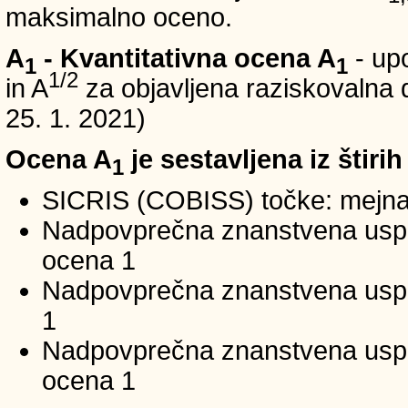
maksimalno oceno.
A
- Kvantitativna ocena A
- up
1
1
1/2
in A
za objavljena raziskovalna d
25. 1. 2021)
Ocena A
je sestavljena iz štirih
1
SICRIS (COBISS) točke: mejna
Nadpovprečna znanstvena uspeš
ocena 1
Nadpovprečna znanstvena uspe
1
Nadpovprečna znanstvena usp
ocena 1