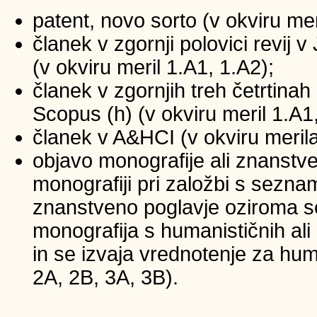
patent, novo sorto (v okviru mer
članek v zgornji polovici revij
(v okviru meril 1.A1, 1.A2);
članek v zgornjih treh četrtinah 
Scopus (h) (v okviru meril 1.A1
članek v A&HCI (v okviru merila
objavo monografije ali znanstv
monografiji pri založbi s sezna
znanstveno poglavje oziroma se
monografija s humanističnih ali
in se izvaja vrednotenje za huma
2A, 2B, 3A, 3B).