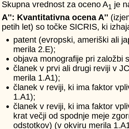
Skupna vrednost za oceno A
je n
1
A'': Kvantitativna ocena A''
(izje
petih let) so točke SICRIS, ki izhaj
patent (evropski, ameriški ali ja
merila 2.E);
objava monografije pri založbi 
članek v prvi ali drugi reviji v
merila 1.A1);
članek v reviji, ki ima faktor v
1.A1);
članek v reviji, ki ima faktor v
krat večji od spodnje meje zgornj
odstotkov) (v okviru merila 1.A1