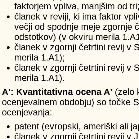
faktorjem vpliva, manjšim od tri
članek v reviji, ki ima faktor vp
večji od spodnje meje zgornje če
odstotkov) (v okviru merila 1.A1
članek v zgornji četrtini revij v
merila 1.A1);
članek v zgornji četrtini revij v
merila 1.A1).
A': Kvantitativna ocena A'
(zelo 
ocenjevalnem obdobju) so točke SIC
ocenjevanja:
patent (evropski, ameriški ali j
članek v zgornji četrtini revij 