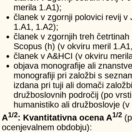
merila 1.A1);
članek v zgornji polovici revij v
1.A1, 1.A2);
članek v zgornjih treh četrtinah 
Scopus (h) (v okviru meril 1.A1,
članek v A&HCI (v okviru merila
objava monografije ali znanstv
monografiji pri založbi s sezn
izdana pri tuji ali domači založb
družboslovnih področij (po vrst
humanistiko ali družboslovje (v 
1/2
1/2
A
: Kvantitativna ocena A
(p
ocenjevalnem obdobju):