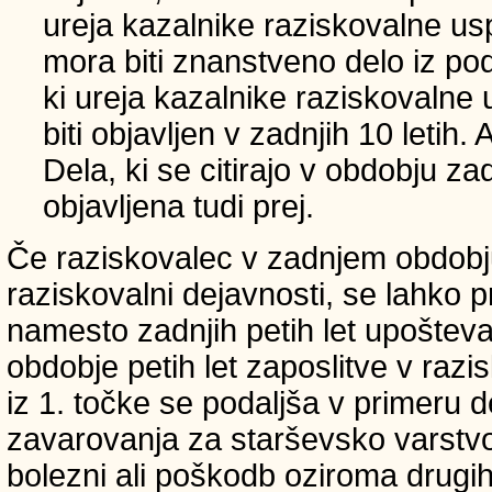
ureja kazalnike raziskovalne usp
mora biti znanstveno delo iz p
ki ureja kazalnike raziskovalne 
biti objavljen v zadnjih 10 letih.
Dela, ki se citirajo v obdobju zad
objavljena tudi prej.
Če raziskovalec v zadnjem obdobju
raziskovalni dejavnosti, se lahko pri
namesto zadnjih petih let upošteva
obdobje petih let zaposlitve v raz
iz 1. točke se podaljša v primeru 
zavarovanja za starševsko varstvo
bolezni ali poškodb oziroma drugih