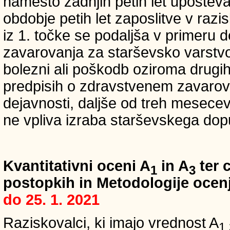
namesto zadnjih petih let upošteva
obdobje petih let zaposlitve v raz
iz 1. točke se podaljša v primeru 
zavarovanja za starševsko varstvo
bolezni ali poškodb oziroma drugih
predpisih o zdravstvenem zavarova
dejavnosti, daljše od treh mesece
ne vpliva izraba starševskega dopu
Kvantitativni oceni A
in A
ter c
1
3
postopkih in Metodologije ocenj
do 25. 1. 2021
Raziskovalci, ki imajo vrednost A
1,