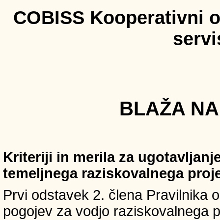
COBISS Kooperativni on
serv
BLAŽA NAH
Kriteriji in merila za ugotavljan
temeljnega raziskovalnega proj
Prvi odstavek 2. člena Pravilnika o 
pogojev za vodjo raziskovalnega p