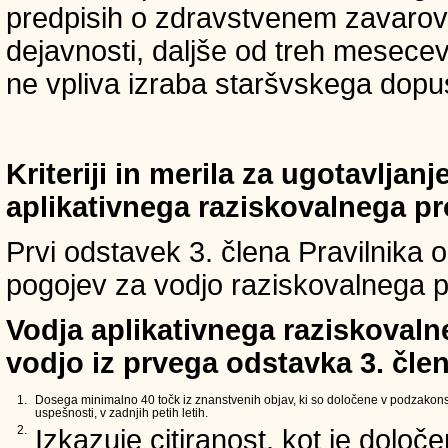
predpisih o zdravstvenem zavarova
dejavnosti, daljše od treh mesece
ne vpliva izraba staršvskega dopust
Kriteriji in merila za ugotavljan
aplikativnega raziskovalnega p
Prvi odstavek 3. člena Pravilnika o 
pogojev za vodjo raziskovalnega p
Vodja aplikativnega raziskovaln
vodjo iz prvega odstavka 3. člen
1.
Dosega minimalno 40 točk iz znanstvenih objav, ki so določene v podzakons
uspešnosti, v zadnjih petih letih.
2.
Izkazuje citiranost, kot je določ