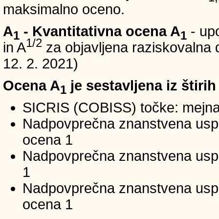
maksimalno oceno.
A
- Kvantitativna ocena A
- up
1
1
1/2
in A
za objavljena raziskovalna d
12. 2. 2021)
Ocena A
je sestavljena iz štirih
1
SICRIS (COBISS) točke: mejna
Nadpovprečna znanstvena uspeš
ocena 1
Nadpovprečna znanstvena uspe
1
Nadpovprečna znanstvena usp
ocena 1