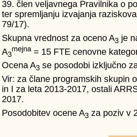
39. člen veljavnega Pravilnika o po
ter spremljanju izvajanja raziskoval
79/17).
Skupna vrednost za oceno A
je n
3
mejna
A
= 15 FTE cenovne kategori
3
Ocena A
se posodobi izključno z
3
Vir: za člane programskih skup
in I za leta 2013-2017, ostali A
2017.
Posodobitev ocene A
za poziv v 
3