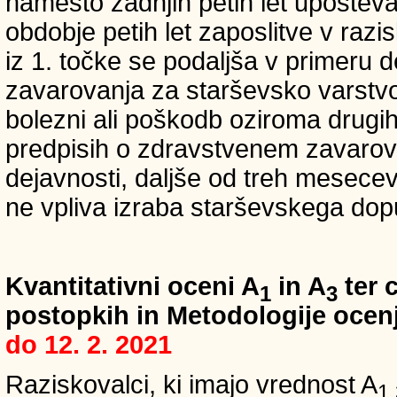
namesto zadnjih petih let upošteva
obdobje petih let zaposlitve v raz
iz 1. točke se podaljša v primeru 
zavarovanja za starševsko varstvo
bolezni ali poškodb oziroma drugih
predpisih o zdravstvenem zavarova
dejavnosti, daljše od treh mesece
ne vpliva izraba starševskega dopu
Kvantitativni oceni A
in A
ter c
1
3
postopkih in Metodologije ocenj
do 12. 2. 2021
Raziskovalci, ki imajo vrednost A
1,