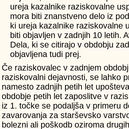
ureja kazalnike raziskovalne usp
mora biti znanstveno delo iz p
ki ureja kazalnike raziskovalne 
biti objavljen v zadnjih 10 letih.
Dela, ki se citirajo v obdobju zad
objavljena tudi prej.
Če raziskovalec v zadnjem obdobju
raziskovalni dejavnosti, se lahko pri
namesto zadnjih petih let upošteva
obdobje petih let zaposlitve v raz
iz 1. točke se podaljša v primeru 
zavarovanja za starševsko varstvo
bolezni ali poškodb oziroma drugih