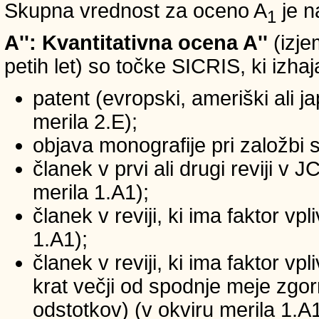
Skupna vrednost za oceno A
je n
1
A'': Kvantitativna ocena A''
(izje
petih let) so točke SICRIS, ki izhaj
patent (evropski, ameriški ali ja
merila 2.E);
objava monografije pri založbi 
članek v prvi ali drugi reviji v
merila 1.A1);
članek v reviji, ki ima faktor v
1.A1);
članek v reviji, ki ima faktor v
krat večji od spodnje meje zgornj
odstotkov) (v okviru merila 1.A1