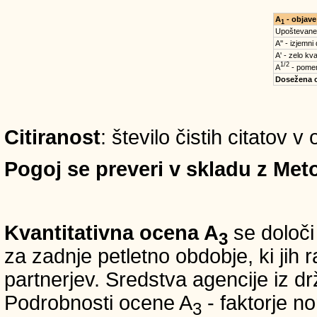
A
- objave
1
Upoštevane
A'' - izjemni
A' - zelo kva
1/2
A
- pomem
Dosežena 
Citiranost
: število čistih citatov v
Pogoj se preveri v skladu z Meto
Kvantitativna ocena A
se določi
3
za zadnje petletno obdobje, ki jih
partnerjev. Sredstva agencije iz 
Podrobnosti ocene A
- faktorje no
3