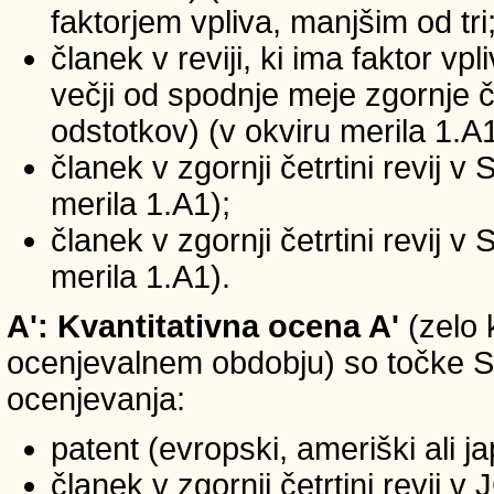
faktorjem vpliva, manjšim od tri
članek v reviji, ki ima faktor vp
večji od spodnje meje zgornje če
odstotkov) (v okviru merila 1.A1
članek v zgornji četrtini revij v
merila 1.A1);
članek v zgornji četrtini revij v
merila 1.A1).
A': Kvantitativna ocena A'
(zelo 
ocenjevalnem obdobju) so točke SIC
ocenjevanja:
patent (evropski, ameriški ali j
članek v zgornji četrtini revij 