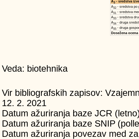
A
- sredstva iz
3
A
- sredstva po
32
A
- sredstva med
31
A
- sredstva dru
33
A
- druga sreds
34
A
- druga gospo
35
Dosežena ocena
Veda: biotehnika
Vir bibliografskih zapisov: Vzaj
12. 2. 2021
Datum ažuriranja baze JCR (letno)
Datum ažuriranja baze SNIP (pollet
Datum ažuriranja povezav med zapi