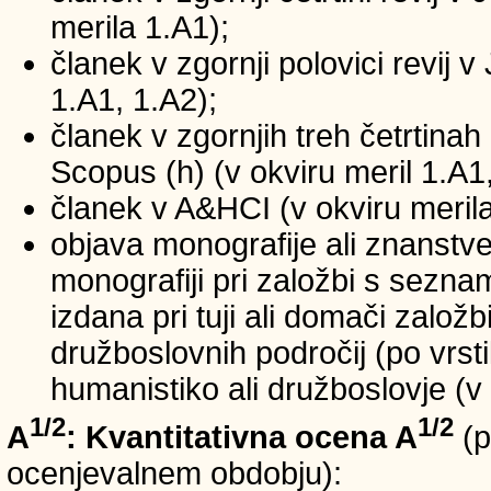
merila 1.A1);
članek v zgornji polovici revij v
1.A1, 1.A2);
članek v zgornjih treh četrtinah 
Scopus (h) (v okviru meril 1.A1,
članek v A&HCI (v okviru merila
objava monografije ali znanstv
monografiji pri založbi s sezn
izdana pri tuji ali domači založb
družboslovnih področij (po vrst
humanistiko ali družboslovje (v 
1/2
1/2
A
: Kvantitativna ocena A
(p
ocenjevalnem obdobju):