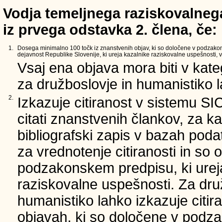
Vodja temeljnega raziskovalnega
iz prvega odstavka 2. člena, če:
1.
Dosega minimalno 100 točk iz znanstvenih objav, ki so določene v podzako
dejavnost Republike Slovenije, ki ureja kazalnike raziskovalne uspešnosti, v 
Vsaj ena objava mora biti v kate
za družboslovje in humanistiko la
2.
Izkazuje citiranost v sistemu SI
citati znanstvenih člankov, za ka
bibliografski zapis v bazah podat
za vrednotenje citiranosti in so 
podzakonskem predpisu, ki urej
raziskovalne uspešnosti. Za dru
humanistiko lahko izkazuje citir
objavah, ki so določene v podz