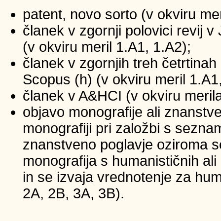
patent, novo sorto (v okviru mer
članek v zgornji polovici revij
(v okviru meril 1.A1, 1.A2);
članek v zgornjih treh četrtinah 
Scopus (h) (v okviru meril 1.A1
članek v A&HCI (v okviru merila
objavo monografije ali znanstv
monografiji pri založbi s sezna
znanstveno poglavje oziroma se
monografija s humanističnih ali
in se izvaja vrednotenje za huma
2A, 2B, 3A, 3B).