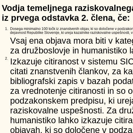
Vodja temeljnega raziskovalnega
iz prvega odstavka 2. člena, če:
1.
Dosega minimalno 100 točk iz znanstvenih objav, ki so določene v podzako
dejavnost Republike Slovenije, ki ureja kazalnike raziskovalne uspešnosti, v 
Vsaj ena objava mora biti v kate
za družboslovje in humanistiko la
2.
Izkazuje citiranost v sistemu SI
citati znanstvenih člankov, za ka
bibliografski zapis v bazah podat
za vrednotenje citiranosti in so 
podzakonskem predpisu, ki urej
raziskovalne uspešnosti. Za dru
humanistiko lahko izkazuje citir
objavah, ki so določene v podz