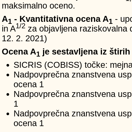
maksimalno oceno.
A
- Kvantitativna ocena A
- up
1
1
1/2
in A
za objavljena raziskovalna d
12. 2. 2021)
Ocena A
je sestavljena iz štirih
1
SICRIS (COBISS) točke: mejna
Nadpovprečna znanstvena uspeš
ocena 1
Nadpovprečna znanstvena uspe
1
Nadpovprečna znanstvena usp
ocena 1