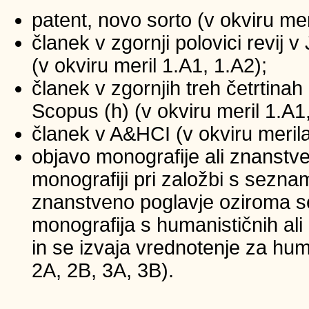
patent, novo sorto (v okviru mer
članek v zgornji polovici revij
(v okviru meril 1.A1, 1.A2);
članek v zgornjih treh četrtinah 
Scopus (h) (v okviru meril 1.A1
članek v A&HCI (v okviru merila
objavo monografije ali znanstv
monografiji pri založbi s sezna
znanstveno poglavje oziroma se
monografija s humanističnih ali
in se izvaja vrednotenje za huma
2A, 2B, 3A, 3B).