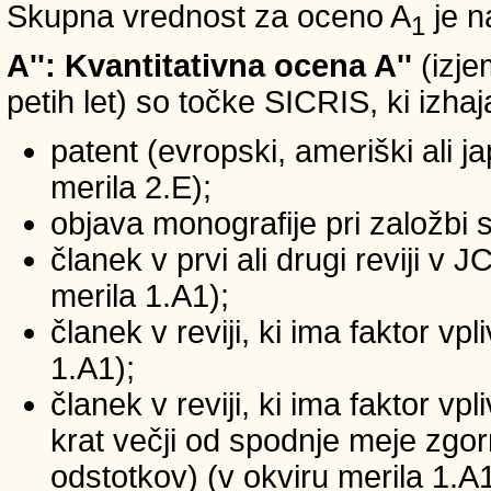
Skupna vrednost za oceno A
je n
1
A'': Kvantitativna ocena A''
(izje
petih let) so točke SICRIS, ki izhaj
patent (evropski, ameriški ali ja
merila 2.E);
objava monografije pri založbi 
članek v prvi ali drugi reviji v
merila 1.A1);
članek v reviji, ki ima faktor v
1.A1);
članek v reviji, ki ima faktor v
krat večji od spodnje meje zgornj
odstotkov) (v okviru merila 1.A1