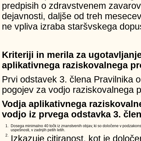
predpisih o zdravstvenem zavarova
dejavnosti, daljše od treh mesece
ne vpliva izraba staršvskega dopust
Kriteriji in merila za ugotavljan
aplikativnega raziskovalnega p
Prvi odstavek 3. člena Pravilnika o 
pogojev za vodjo raziskovalnega p
Vodja aplikativnega raziskovaln
vodjo iz prvega odstavka 3. člen
1.
Dosega minimalno 40 točk iz znanstvenih objav, ki so določene v podzakons
uspešnosti, v zadnjih petih letih.
2.
Izkazuje citiranost, kot je določ