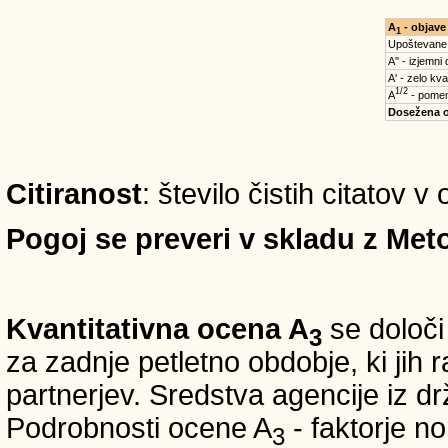
A
- objave
1
Upoštevane
A'' - izjemni
A' - zelo kva
1/2
A
- pomem
Dosežena 
Citiranost
: število čistih citatov v
Pogoj se preveri v skladu z Meto
Kvantitativna ocena A
se določi
3
za zadnje petletno obdobje, ki jih
partnerjev. Sredstva agencije iz 
Podrobnosti ocene A
- faktorje no
3