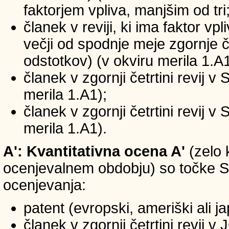
faktorjem vpliva, manjšim od tri
članek v reviji, ki ima faktor vp
večji od spodnje meje zgornje če
odstotkov) (v okviru merila 1.A1
članek v zgornji četrtini revij v
merila 1.A1);
članek v zgornji četrtini revij v
merila 1.A1).
A': Kvantitativna ocena A'
(zelo 
ocenjevalnem obdobju) so točke SIC
ocenjevanja:
patent (evropski, ameriški ali j
članek v zgornji četrtini revij 