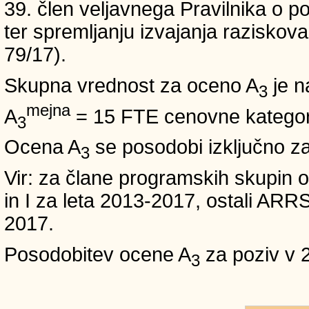
39. člen veljavnega Pravilnika o po
ter spremljanju izvajanja raziskoval
79/17).
Skupna vrednost za oceno A
je n
3
mejna
A
= 15 FTE cenovne kategori
3
Ocena A
se posodobi izključno z
3
Vir: za člane programskih skup
in I za leta 2013-2017, ostali A
2017.
Posodobitev ocene A
za poziv v 
3