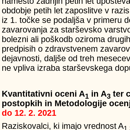
namesto zadnjih petih let upošteva
obdobje petih let zaposlitve v raz
iz 1. točke se podaljša v primeru 
zavarovanja za starševsko varstvo
bolezni ali poškodb oziroma drugih
predpisih o zdravstvenem zavarova
dejavnosti, daljše od treh mesece
ne vpliva izraba starševskega dopu
Kvantitativni oceni A
in A
ter c
1
3
postopkih in Metodologije ocenj
do 12. 2. 2021
Raziskovalci, ki imajo vrednost A
1,