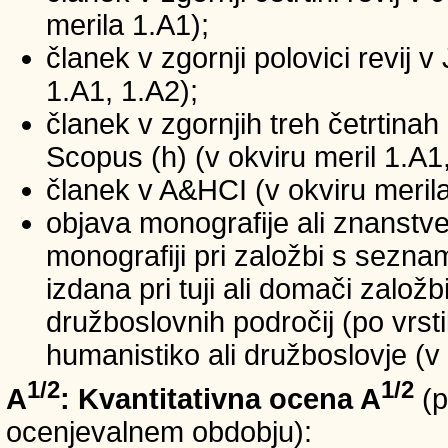
merila 1.A1);
članek v zgornji polovici revij v
1.A1, 1.A2);
članek v zgornjih treh četrtinah 
Scopus (h) (v okviru meril 1.A1,
članek v A&HCI (v okviru merila
objava monografije ali znanstv
monografiji pri založbi s sezn
izdana pri tuji ali domači založb
družboslovnih področij (po vrst
humanistiko ali družboslovje (v 
1/2
1/2
A
: Kvantitativna ocena A
(p
ocenjevalnem obdobju):