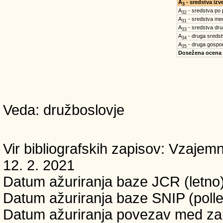
A
- sredstva iz
3
A
- sredstva po
32
A
- sredstva med
31
A
- sredstva dru
33
A
- druga sreds
34
A
- druga gospo
35
Dosežena ocena
Veda: družboslovje
Vir bibliografskih zapisov: Vzaj
12. 2. 2021
Datum ažuriranja baze JCR (letno)
Datum ažuriranja baze SNIP (pollet
Datum ažuriranja povezav med zapi