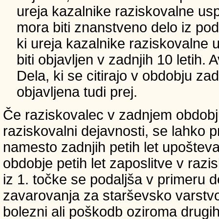
ureja kazalnike raziskovalne usp
mora biti znanstveno delo iz p
ki ureja kazalnike raziskovalne 
biti objavljen v zadnjih 10 letih.
Dela, ki se citirajo v obdobju zad
objavljena tudi prej.
Če raziskovalec v zadnjem obdobju
raziskovalni dejavnosti, se lahko pri
namesto zadnjih petih let upošteva
obdobje petih let zaposlitve v raz
iz 1. točke se podaljša v primeru 
zavarovanja za starševsko varstvo
bolezni ali poškodb oziroma drugih