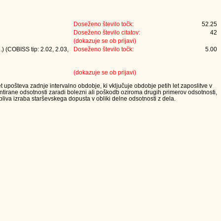
Doseženo število točk:
52.25
Doseženo število citatov:
42
(dokazuje se ob prijavi)
) (COBISS tip: 2.02, 2.03,
Doseženo število točk:
5.00
(dokazuje se ob prijavi)
t upošteva zadnje intervalno obdobje, ki vključuje obdobje petih let zaposlitve v
tirane odsotnosti zaradi bolezni ali poškodb oziroma drugih primerov odsotnosti,
iva izraba starševskega dopusta v obliki delne odsotnosti z dela.