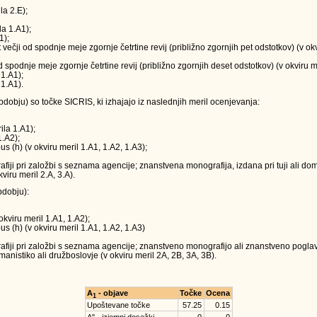
la 2.E);
la 1.A1);
1);
t večji od spodnje meje zgornje četrtine revij (približno zgornjih pet odstotkov) (v o
 od spodnje meje zgornje četrtine revij (približno zgornjih deset odstotkov) (v okviru m
 1.A1);
 1.A1).
obju) so točke SICRIS, ki izhajajo iz naslednjih meril ocenjevanja:
ila 1.A1);
1.A2);
us (h) (v okviru meril 1.A1, 1.A2, 1.A3);
ji pri založbi s seznama agencije; znanstvena monografija, izdana pri tuji ali doma
viru meril 2.A, 3.A).
dobju):
okviru meril 1.A1, 1.A2);
us (h) (v okviru meril 1.A1, 1.A2, 1.A3)
iji pri založbi s seznama agencije; znanstveno monografijo ali znanstveno poglavj
anistiko ali družboslovje (v okviru meril 2A, 2B, 3A, 3B).
A
- objave
Točke
Ocena
1
Upoštevane točke
57.25
0.15