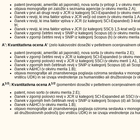
patent (evropski, ameriški ali japonski), nova sorta (v prilogi 1 v okviru meri
objava monografije pri založbi s seznama agencije (v okviru merila 2.A);
članek v prvi ali drugi reviji v JCR iz kategorij SCI-Expanded (v okviru meri
članek v reviji, ki ima faktor vpliva v JCR večji od osem (v okviru merila 1.A
članek v reviji, ki ima faktor vpliva v JCR (iz kategorij SCI-Expanded) 3-kra
tri;
članek v reviji, ki ima faktor vpliva v JCR (iz kategorij SSCI) 1,5-krat večji
članek v zgornji četrtini revij v SNIP iz kategorij Scopus (d) (v okviru merila
članek v zgornji četrtini revij v SNIP iz kategorij Scopus (h) (v okviru merila
A': Kvantitativna ocena A'
(zelo kakovostni dosežki v petletnem ocenjevalnem obd
patent (evropski, ameriški ali japonski), nova sorta (v okviru merila 2.E);
članek v zgornji četrtini revij v JCR iz kategorij SCI-Expanded (v okviru mer
članek v zgornji polovici revij v JCR iz kategorij SSCI (v okviru meril 1.A1, 
članek v zgornjih treh četrtinah revij v SNIP iz kategorij Scopus (d) ali Scop
članek v A&HCI (v okviru merila 1.B);
objava monografije ali znanstvenega poglavja oziroma sestavka v monografi
vrstilcu UDK) in se izvaja vrednotenje za humanistiko ali družboslovje (v ok
1/2
1/2
A
: Kvantitativna ocena A
(pomembni dosežki v petletnem ocenjevalnem ob
patent, novo sorto (v okviru merila 2.E);
članek v zgornji polovici revij v JCR iz kategorij SCI-Expanded ali SSCI (v 
članek v zgornjih treh četrtinah revij v SNIP iz kategorij Scopus (d) ali Scop
članek v A&HCI (v okviru merila 1.B);
objavo monografije ali znanstvenega poglavja oziroma sestavka v monograf
ali družboslovnih področij (po vrstilcu UDK) in se izvaja vrednotenje za hum