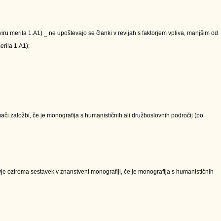
kviru merila 1.A1) _ ne upoštevajo se članki v revijah s faktorjem vpliva, manjšim od
erila 1.A1);
či založbi, če je monografija s humanističnih ali družboslovnih področij (po
e oziroma sestavek v znanstveni monografiji, če je monografija s humanističnih