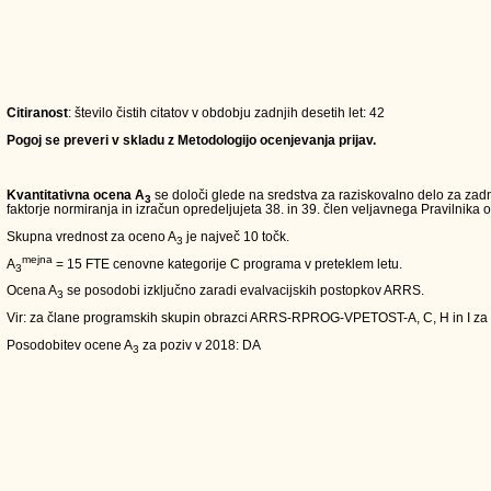
Citiranost
: število čistih citatov v obdobju zadnjih desetih let: 42
Pogoj se preveri v skladu z Metodologijo ocenjevanja prijav.
Kvantitativna ocena A
se določi glede na sredstva za raziskovalno delo za zadn
3
faktorje normiranja in izračun opredeljujeta 38. in 39. člen veljavnega Pravilnika o
Skupna vrednost za oceno A
je največ 10 točk.
3
mejna
A
= 15 FTE cenovne kategorije C programa v preteklem letu.
3
Ocena A
se posodobi izključno zaradi evalvacijskih postopkov ARRS.
3
Vir: za člane programskih skupin obrazci ARRS-RPROG-VPETOST-A, C, H in I za
Posodobitev ocene A
za poziv v 2018: DA
3