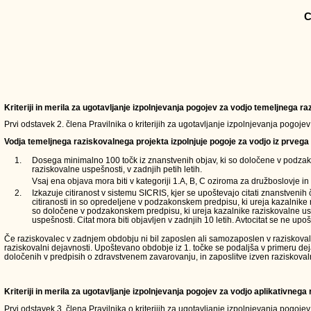
C
Kriteriji in merila za ugotavljanje izpolnjevanja pogojev za vodjo temeljnega 
Prvi odstavek 2. člena Pravilnika o kriterijih za ugotavljanje izpolnjevanja pogoje
Vodja temeljnega raziskovalnega projekta izpolnjuje pogoje za vodjo iz prvega 
1.
Dosega minimalno 100 točk iz znanstvenih objav, ki so določene v podzak
raziskovalne uspešnosti, v zadnjih petih letih.
Vsaj ena objava mora biti v kategoriji 1.A, B, C oziroma za družboslovje in 
2.
Izkazuje citiranost v sistemu SICRIS, kjer se upoštevajo citati znanstvenih
citiranosti in so opredeljene v podzakonskem predpisu, ki ureja kazalnike 
so določene v podzakonskem predpisu, ki ureja kazalnike raziskovalne usp
uspešnosti. Citat mora biti objavljen v zadnjih 10 letih. Avtocitat se ne upoš
Če raziskovalec v zadnjem obdobju ni bil zaposlen ali samozaposlen v raziskovalni d
raziskovalni dejavnosti. Upoštevano obdobje iz 1. točke se podaljša v primeru de
določenih v predpisih o zdravstvenem zavarovanju, in zaposlitve izven raziskoval
Kriteriji in merila za ugotavljanje izpolnjevanja pogojev za vodjo aplikativneg
Prvi odstavek 3. člena Pravilnika o kriterijih za ugotavljanje izpolnjevanja pogoje