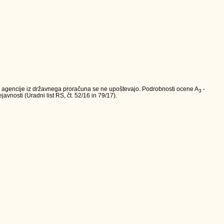
va agencije iz državnega proračuna se ne upoštevajo. Podrobnosti ocene A
-
3
avnosti (Uradni list RS, čt. 52/16 in 79/17).