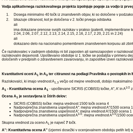
Vodja aplikativnega raziskovalnega projekta izpolnjuje pogoje za vodjo iz prve
1.
Dosega minimalno 40 točk iz znanstvenih objav, ki so določene v podzakons
2.
Izkazuje citiranost, kot je določena v 2. točki prvega odstavka
ali
ima dokazane prenose svojih raziskav v prakso (patenti, implementirane teh
2.04, 2.06, 2.07, 2.12, 2.13, 2.14, 2.15, 2.16, 2.17, 2.20, 2.21 in 2.24)
ali
dokazano delo na nacionalno pomembnem znanstvenem korpusu ali zbir
Če raziskovalec v zadnjem obdobju ni bil zaposlen ali samozaposlen v raziskovalni d
raziskovalni dejavnosti. Upoštevano obdobje iz 1. točke se podaljša v primeru de
določenih v predpisih o zdravstvenem zavarovanju, in zaposlitve izven raziskoval
Kvantitativni oceni A
in A
ter citiranost na podlagi Pravilnika o postopkih in
1
3
Raziskovalci, ki imajo vrednost A
večjo od mejne vrednosti, dobijo maksimalno
1,3
1/2
A
- Kvantitativna ocena A
- upoštevane SICRIS (COBISS) točke, A'', A' in A
z
1
1
Ocena A
je sestavljena iz štirih delov:
1
SICRIS (COBISS) točke: mejna vrednost 1500 točk ocena 4
Nadpovprečna znanstvena uspešnost A'': mejna vrednost A''/1500 ocena 1
Nadpovprečna znanstvena uspešnost A': mejna vrednost A'/1500 ocena 1
1/2
1/2
Nadpovprečna znanstvena uspešnost A
: mejna vrednost A
/1500 oce
Skupna vrednost za oceno A
je največ
7
točk.
1
A'': Kvantitativna ocena A''
(izjemni dosežki v ocenjevalnem obdobju petih let) so