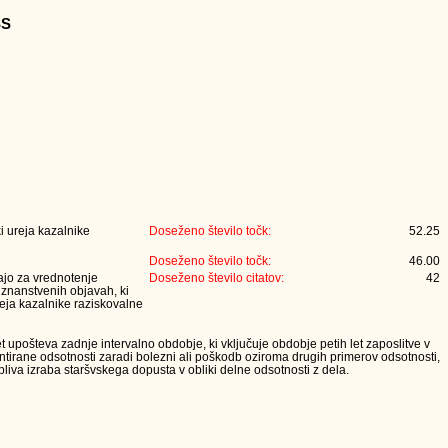
SS
i ureja kazalnike
Doseženo število točk:
52.25
Doseženo število točk:
46.00
jajo za vrednotenje
Doseženo število citatov:
42
 znanstvenih objavah, ki
eja kazalnike raziskovalne
t upošteva zadnje intervalno obdobje, ki vključuje obdobje petih let zaposlitve v
tirane odsotnosti zaradi bolezni ali poškodb oziroma drugih primerov odsotnosti,
iva izraba staršvskega dopusta v obliki delne odsotnosti z dela.