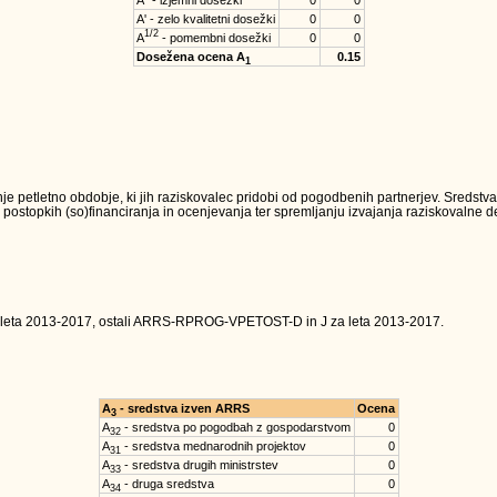
A'' - izjemni dosežki
0
0
A' - zelo kvalitetni dosežki
0
0
1/2
A
- pomembni dosežki
0
0
Dosežena ocena A
0.15
1
je petletno obdobje, ki jih raziskovalec pridobi od pogodbenih partnerjev. Sredst
 postopkih (so)financiranja in ocenjevanja ter spremljanju izvajanja raziskovalne dej
 leta 2013-2017, ostali ARRS-RPROG-VPETOST-D in J za leta 2013-2017.
A
- sredstva izven ARRS
Ocena
3
A
- sredstva po pogodbah z gospodarstvom
0
32
A
- sredstva mednarodnih projektov
0
31
A
- sredstva drugih ministrstev
0
33
A
- druga sredstva
0
34