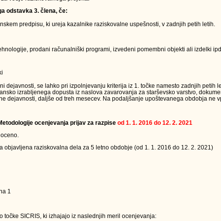
ga odstavka 3. člena, če:
kem predpisu, ki ureja kazalnike raziskovalne uspešnosti, v zadnjih petih letih.
nologije, prodani računalniški programi, izvedeni pomembni objekti ali izdelki ipd.
ki
ejavnosti, se lahko pri izpolnjevanju kriterija iz 1. točke namesto zadnjih petih le
jansko izrabljenega dopusta iz naslova zavarovanja za starševsko varstvo, dokumen
ne dejavnosti, daljše od treh mesecev. Na podaljšanje upoštevanega obdobja ne vpl
 Metodologije ocenjevanja prijav za razpise
od 1. 1. 2016 do 12. 2. 2021
 oceno.
a objavljena raziskovalna dela za 5 letno obdobje (od 1. 1. 2016 do 12. 2. 2021)
na 1
 točke SICRIS, ki izhajajo iz naslednjih meril ocenjevanja: