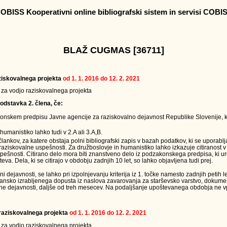
OBISS Kooperativni online bibliografski sistem in servisi COBI
BLAŽ CUGMAS [36711]
raziskovalnega projekta
od 1. 1. 2016 do 12. 2. 2021
v za vodjo raziskovalnega projekta
odstavka 2. člena, če:
onskem predpisu Javne agencije za raziskovalno dejavnost Republike Slovenije, k
humanistiko lahko tudi v 2.A ali 3.A,B.
 člankov, za katere obstaja polni bibliografski zapis v bazah podatkov, ki se uporabl
raziskovalne uspešnosti. Za družboslovje in humanistiko lahko izkazuje citiranost v
ešnosti. Citirano delo mora biti znanstveno delo iz podzakonskega predpisa, ki ur
teva. Dela, ki se citirajo v obdobju zadnjih 10 let, so lahko objavljena tudi prej.
ejavnosti, se lahko pri izpolnjevanju kriterija iz 1. točke namesto zadnjih petih le
jansko izrabljenega dopusta iz naslova zavarovanja za starševsko varstvo, dokumen
ne dejavnosti, daljše od treh mesecev. Na podaljšanje upoštevanega obdobja ne vpl
a raziskovalnega projekta
od 1. 1. 2016 do 12. 2. 2021
v za vodjo raziskovalnega projekta