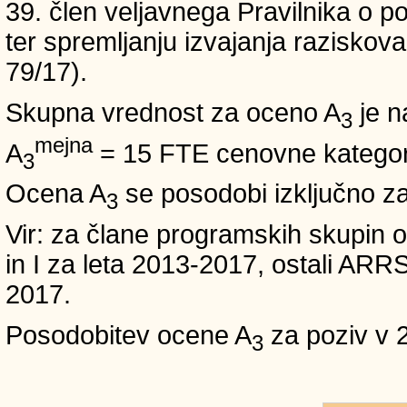
39. člen veljavnega Pravilnika o po
ter spremljanju izvajanja raziskoval
79/17).
Skupna vrednost za oceno A
je n
3
mejna
A
= 15 FTE cenovne kategori
3
Ocena A
se posodobi izključno z
3
Vir: za člane programskih skup
in I za leta 2013-2017, ostali A
2017.
Posodobitev ocene A
za poziv v 
3