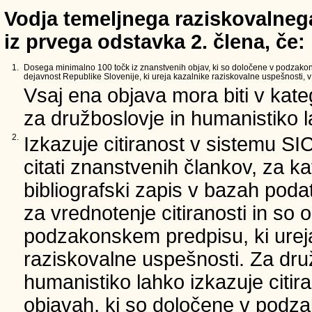
Vodja temeljnega raziskovalnega
iz prvega odstavka 2. člena, če:
1.
Dosega minimalno 100 točk iz znanstvenih objav, ki so določene v podzako
dejavnost Republike Slovenije, ki ureja kazalnike raziskovalne uspešnosti, v 
Vsaj ena objava mora biti v kate
za družboslovje in humanistiko la
2.
Izkazuje citiranost v sistemu SI
citati znanstvenih člankov, za ka
bibliografski zapis v bazah podat
za vrednotenje citiranosti in so 
podzakonskem predpisu, ki urej
raziskovalne uspešnosti. Za dru
humanistiko lahko izkazuje citir
objavah, ki so določene v podz