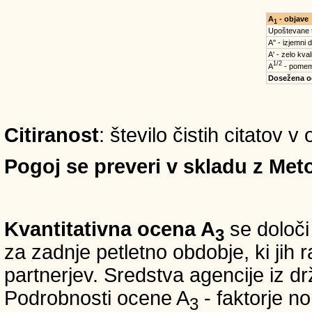
A
- objave
1
Upoštevane 
A'' - izjemni 
A' - zelo kval
1/2
A
- pomem
Dosežena o
Citiranost
: število čistih citatov 
Pogoj se preveri v skladu z Meto
Kvantitativna ocena A
se določi
3
za zadnje petletno obdobje, ki jih
partnerjev. Sredstva agencije iz 
Podrobnosti ocene A
- faktorje no
3