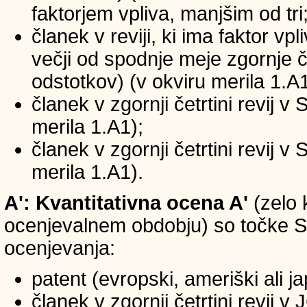
faktorjem vpliva, manjšim od tri
članek v reviji, ki ima faktor vp
večji od spodnje meje zgornje če
odstotkov) (v okviru merila 1.A1
članek v zgornji četrtini revij v
merila 1.A1);
članek v zgornji četrtini revij v
merila 1.A1).
A': Kvantitativna ocena A'
(zelo 
ocenjevalnem obdobju) so točke SIC
ocenjevanja:
patent (evropski, ameriški ali j
članek v zgornji četrtini revij 