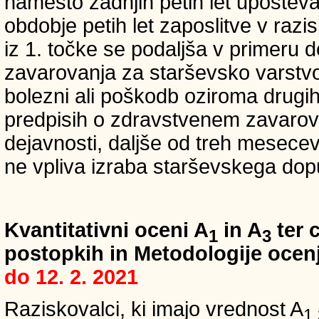
namesto zadnjih petih let upošteva
obdobje petih let zaposlitve v raz
iz 1. točke se podaljša v primeru 
zavarovanja za starševsko varstvo
bolezni ali poškodb oziroma drugih
predpisih o zdravstvenem zavarova
dejavnosti, daljše od treh mesece
ne vpliva izraba starševskega dopu
Kvantitativni oceni A
in A
ter c
1
3
postopkih in Metodologije ocenj
do 12. 2. 2021
Raziskovalci, ki imajo vrednost A
1,