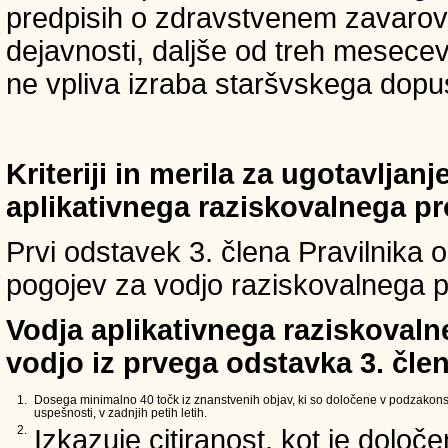
predpisih o zdravstvenem zavarova
dejavnosti, daljše od treh mesece
ne vpliva izraba staršvskega dopust
Kriteriji in merila za ugotavljan
aplikativnega raziskovalnega p
Prvi odstavek 3. člena Pravilnika o 
pogojev za vodjo raziskovalnega p
Vodja aplikativnega raziskovaln
vodjo iz prvega odstavka 3. člen
1.
Dosega minimalno 40 točk iz znanstvenih objav, ki so določene v podzakons
uspešnosti, v zadnjih petih letih.
2.
Izkazuje citiranost, kot je določ