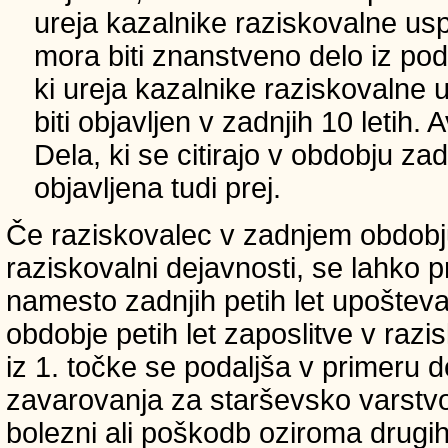
ureja kazalnike raziskovalne usp
mora biti znanstveno delo iz p
ki ureja kazalnike raziskovalne 
biti objavljen v zadnjih 10 letih.
Dela, ki se citirajo v obdobju zad
objavljena tudi prej.
Če raziskovalec v zadnjem obdobju
raziskovalni dejavnosti, se lahko pri
namesto zadnjih petih let upošteva
obdobje petih let zaposlitve v raz
iz 1. točke se podaljša v primeru 
zavarovanja za starševsko varstvo
bolezni ali poškodb oziroma drugih