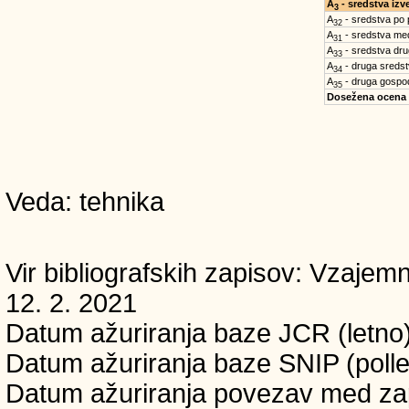
A
- sredstva iz
3
A
- sredstva po
32
A
- sredstva med
31
A
- sredstva dru
33
A
- druga sreds
34
A
- druga gospo
35
Dosežena ocena
Veda: tehnika
Vir bibliografskih zapisov: Vzaj
12. 2. 2021
Datum ažuriranja baze JCR (letno)
Datum ažuriranja baze SNIP (pollet
Datum ažuriranja povezav med zapi