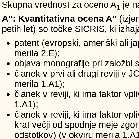
Skupna vrednost za oceno A
je n
1
A'': Kvantitativna ocena A''
(izje
petih let) so točke SICRIS, ki izhaj
patent (evropski, ameriški ali ja
merila 2.E);
objava monografije pri založbi 
članek v prvi ali drugi reviji v
merila 1.A1);
članek v reviji, ki ima faktor v
1.A1);
članek v reviji, ki ima faktor v
krat večji od spodnje meje zgornj
odstotkov) (v okviru merila 1.A1