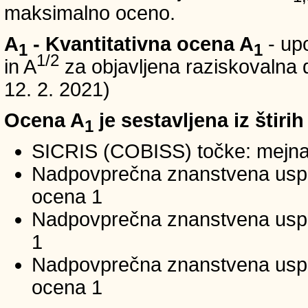
maksimalno oceno.
A
- Kvantitativna ocena A
- up
1
1
1/2
in A
za objavljena raziskovalna d
12. 2. 2021)
Ocena A
je sestavljena iz štirih
1
SICRIS (COBISS) točke: mejna
Nadpovprečna znanstvena uspeš
ocena 1
Nadpovprečna znanstvena uspe
1
Nadpovprečna znanstvena usp
ocena 1