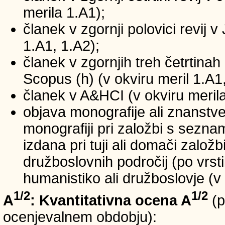
merila 1.A1);
članek v zgornji polovici revij v
1.A1, 1.A2);
članek v zgornjih treh četrtinah 
Scopus (h) (v okviru meril 1.A1,
članek v A&HCI (v okviru merila
objava monografije ali znanstv
monografiji pri založbi s sezn
izdana pri tuji ali domači založb
družboslovnih področij (po vrst
humanistiko ali družboslovje (v 
1/2
1/2
A
: Kvantitativna ocena A
(p
ocenjevalnem obdobju):