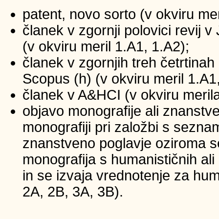
patent, novo sorto (v okviru mer
članek v zgornji polovici revij
(v okviru meril 1.A1, 1.A2);
članek v zgornjih treh četrtinah 
Scopus (h) (v okviru meril 1.A1
članek v A&HCI (v okviru merila
objavo monografije ali znanstv
monografiji pri založbi s sezna
znanstveno poglavje oziroma se
monografija s humanističnih ali
in se izvaja vrednotenje za huma
2A, 2B, 3A, 3B).