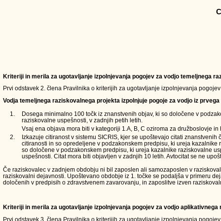
C
Kriteriji in merila za ugotavljanje izpolnjevanja pogojev za vodjo temeljnega 
Prvi odstavek 2. člena Pravilnika o kriterijih za ugotavljanje izpolnjevanja pogoje
Vodja temeljnega raziskovalnega projekta izpolnjuje pogoje za vodjo iz prvega 
1.
Dosega minimalno 100 točk iz znanstvenih objav, ki so določene v podzak
raziskovalne uspešnosti, v zadnjih petih letih.
Vsaj ena objava mora biti v kategoriji 1.A, B, C oziroma za družboslovje in 
2.
Izkazuje citiranost v sistemu SICRIS, kjer se upoštevajo citati znanstvenih 
citiranosti in so opredeljene v podzakonskem predpisu, ki ureja kazalnike 
so določene v podzakonskem predpisu, ki ureja kazalnike raziskovalne usp
uspešnosti. Citat mora biti objavljen v zadnjih 10 letih. Avtocitat se ne upošt
Če raziskovalec v zadnjem obdobju ni bil zaposlen ali samozaposlen v raziskovalni d
raziskovalni dejavnosti. Upoštevano obdobje iz 1. točke se podaljša v primeru de
določenih v predpisih o zdravstvenem zavarovanju, in zaposlitve izven raziskoval
Kriteriji in merila za ugotavljanje izpolnjevanja pogojev za vodjo aplikativneg
Prvi odstavek 3. člena Pravilnika o kriterijih za ugotavljanje izpolnjevanja pogoje