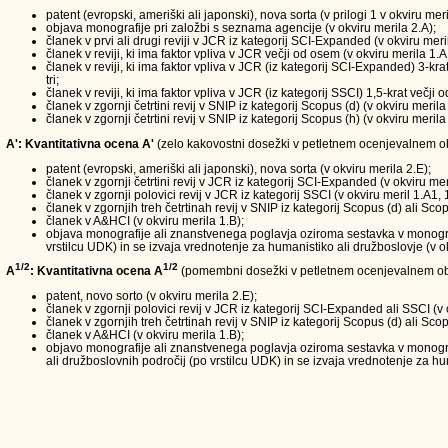
patent (evropski, ameriški ali japonski), nova sorta (v prilogi 1 v okviru meri
objava monografije pri založbi s seznama agencije (v okviru merila 2.A);
članek v prvi ali drugi reviji v JCR iz kategorij SCI-Expanded (v okviru meri
članek v reviji, ki ima faktor vpliva v JCR večji od osem (v okviru merila 1.A
članek v reviji, ki ima faktor vpliva v JCR (iz kategorij SCI-Expanded) 3-kra
tri;
članek v reviji, ki ima faktor vpliva v JCR (iz kategorij SSCI) 1,5-krat večji
članek v zgornji četrtini revij v SNIP iz kategorij Scopus (d) (v okviru merila
članek v zgornji četrtini revij v SNIP iz kategorij Scopus (h) (v okviru merila
A': Kvantitativna ocena A'
(zelo kakovostni dosežki v petletnem ocenjevalnem obd
patent (evropski, ameriški ali japonski), nova sorta (v okviru merila 2.E);
članek v zgornji četrtini revij v JCR iz kategorij SCI-Expanded (v okviru mer
članek v zgornji polovici revij v JCR iz kategorij SSCI (v okviru meril 1.A1, 
članek v zgornjih treh četrtinah revij v SNIP iz kategorij Scopus (d) ali Scop
članek v A&HCI (v okviru merila 1.B);
objava monografije ali znanstvenega poglavja oziroma sestavka v monografi
vrstilcu UDK) in se izvaja vrednotenje za humanistiko ali družboslovje (v ok
1/2
1/2
A
: Kvantitativna ocena A
(pomembni dosežki v petletnem ocenjevalnem ob
patent, novo sorto (v okviru merila 2.E);
članek v zgornji polovici revij v JCR iz kategorij SCI-Expanded ali SSCI (v 
članek v zgornjih treh četrtinah revij v SNIP iz kategorij Scopus (d) ali Scop
članek v A&HCI (v okviru merila 1.B);
objavo monografije ali znanstvenega poglavja oziroma sestavka v monograf
ali družboslovnih področij (po vrstilcu UDK) in se izvaja vrednotenje za hum