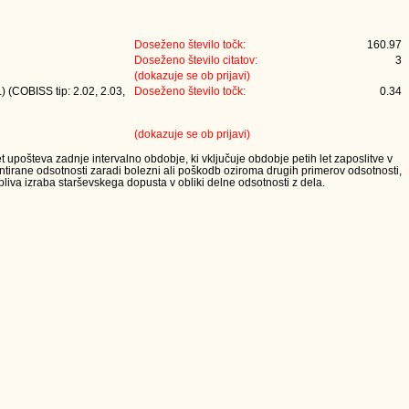
Doseženo število točk:
160.97
Doseženo število citatov:
3
(dokazuje se ob prijavi)
) (COBISS tip: 2.02, 2.03,
Doseženo število točk:
0.34
(dokazuje se ob prijavi)
t upošteva zadnje intervalno obdobje, ki vključuje obdobje petih let zaposlitve v
tirane odsotnosti zaradi bolezni ali poškodb oziroma drugih primerov odsotnosti,
iva izraba starševskega dopusta v obliki delne odsotnosti z dela.