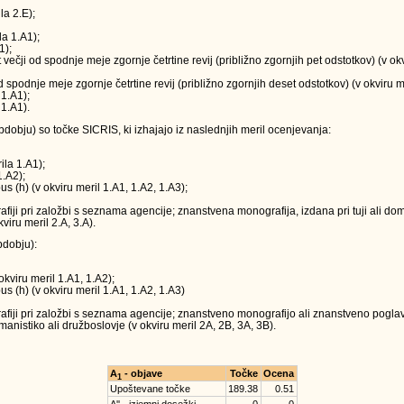
la 2.E);
la 1.A1);
1);
t večji od spodnje meje zgornje četrtine revij (približno zgornjih pet odstotkov) (v o
 od spodnje meje zgornje četrtine revij (približno zgornjih deset odstotkov) (v okviru m
 1.A1);
 1.A1).
obju) so točke SICRIS, ki izhajajo iz naslednjih meril ocenjevanja:
ila 1.A1);
1.A2);
us (h) (v okviru meril 1.A1, 1.A2, 1.A3);
ji pri založbi s seznama agencije; znanstvena monografija, izdana pri tuji ali doma
viru meril 2.A, 3.A).
dobju):
okviru meril 1.A1, 1.A2);
us (h) (v okviru meril 1.A1, 1.A2, 1.A3)
iji pri založbi s seznama agencije; znanstveno monografijo ali znanstveno poglavj
anistiko ali družboslovje (v okviru meril 2A, 2B, 3A, 3B).
A
- objave
Točke
Ocena
1
Upoštevane točke
189.38
0.51