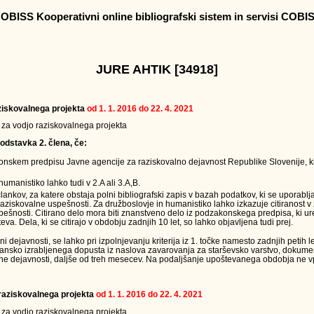
OBISS Kooperativni online bibliografski sistem in servisi COBI
JURE AHTIK [34918]
raziskovalnega projekta
od 1. 1. 2016 do 22. 4. 2021
v za vodjo raziskovalnega projekta
odstavka 2. člena, če:
onskem predpisu Javne agencije za raziskovalno dejavnost Republike Slovenije, ki
humanistiko lahko tudi v 2.A ali 3.A,B.
člankov, za katere obstaja polni bibliografski zapis v bazah podatkov, ki se uporabl
raziskovalne uspešnosti. Za družboslovje in humanistiko lahko izkazuje citiranost v
ešnosti. Citirano delo mora biti znanstveno delo iz podzakonskega predpisa, ki ur
eva. Dela, ki se citirajo v obdobju zadnjih 10 let, so lahko objavljena tudi prej.
ejavnosti, se lahko pri izpolnjevanju kriterija iz 1. točke namesto zadnjih petih le
jansko izrabljenega dopusta iz naslova zavarovanja za starševsko varstvo, dokumen
ne dejavnosti, daljše od treh mesecev. Na podaljšanje upoštevanega obdobja ne vpl
a raziskovalnega projekta
od 1. 1. 2016 do 22. 4. 2021
v za vodjo raziskovalnega projekta