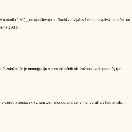
kviru merila 1.A1) _ ne upoštevajo se članki v revijah s faktorjem vpliva, manjšim od
erila 1.A1);
či založbi, če je monografija s humanističnih ali družboslovnih področij (po
e oziroma sestavek v znanstveni monografiji, če je monografija s humanističnih