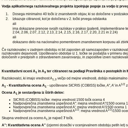
Vodja aplikativnega raziskovalnega projekta izpolnjuje pogoje za vodjo iz prve
1.
Dosega minimalno 40 točk iz znanstvenih objav, ki so določene v podzakons
2.
Izkazuje citiranost, kot je določena v 2. točki prvega odstavka
ali
ima dokazane prenose svojih raziskav v prakso (patenti, implementirane teh
2.04, 2.06, 2.07, 2.12, 2.13, 2.14, 2.15, 2.16, 2.17, 2.20, 2.21 in 2.24)
ali
dokazano delo na nacionalno pomembnem znanstvenem korpusu ali zbirk
Če raziskovalec v zadnjem obdobju ni bil zaposlen ali samozaposlen v raziskovalni d
raziskovalni dejavnosti. Upoštevano obdobje iz 1. točke se podaljša v primeru de
določenih v predpisih o zdravstvenem zavarovanju, in zaposlitve izven raziskoval
Kvantitativni oceni A
in A
ter citiranost na podlagi Pravilnika o postopkih in
1
3
Raziskovalci, ki imajo vrednost A
večjo od mejne vrednosti, dobijo maksimalno
1,3
1/2
A
- Kvantitativna ocena A
- upoštevane SICRIS (COBISS) točke, A'', A' in A
z
1
1
Ocena A
je sestavljena iz štirih delov:
1
SICRIS (COBISS) točke: mejna vrednost 1500 točk ocena 4
Nadpovprečna znanstvena uspešnost A'': mejna vrednost A''/1500 ocena 1
Nadpovprečna znanstvena uspešnost A': mejna vrednost A'/1500 ocena 1
1/2
1/2
Nadpovprečna znanstvena uspešnost A
: mejna vrednost A
/1500 oce
Skupna vrednost za oceno A
je največ
7
točk.
1
A'': Kvantitativna ocena A''
(izjemni dosežki v ocenjevalnem obdobju petih let) so