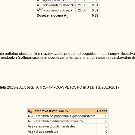
A'' - izjemni dosežki
0
0
A' - zelo kvalitetni dosežki
21.60
0.01
1/2
A
- pomembni dosežki
21.60
0.01
Dosežena ocena A
0.53
1
je petletno obdobje, ki jih raziskovalec pridobi od pogodbenih partnerjev. Sredst
 postopkih (so)financiranja in ocenjevanja ter spremljanju izvajanja raziskovalne dej
 leta 2013-2017, ostali ARRS-RPROG-VPETOST-D in J za leta 2013-2017.
A
- sredstva izven ARRS
Ocena
3
A
- sredstva po pogodbah z gospodarstvom
0
32
A
- sredstva mednarodnih projektov
0
31
A
- sredstva drugih ministrstev
0
33
A
- druga sredstva
0
34