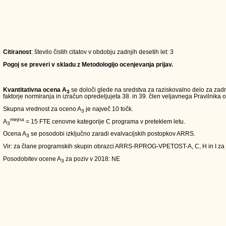
Citiranost
: število čistih citatov v obdobju zadnjih desetih let: 3
Pogoj se preveri v skladu z Metodologijo ocenjevanja prijav.
Kvantitativna ocena A
se določi glede na sredstva za raziskovalno delo za zadn
3
faktorje normiranja in izračun opredeljujeta 38. in 39. člen veljavnega Pravilnika o
Skupna vrednost za oceno A
je največ 10 točk.
3
mejna
A
= 15 FTE cenovne kategorije C programa v preteklem letu.
3
Ocena A
se posodobi izključno zaradi evalvacijskih postopkov ARRS.
3
Vir: za člane programskih skupin obrazci ARRS-RPROG-VPETOST-A, C, H in I za
Posodobitev ocene A
za poziv v 2018: NE
3