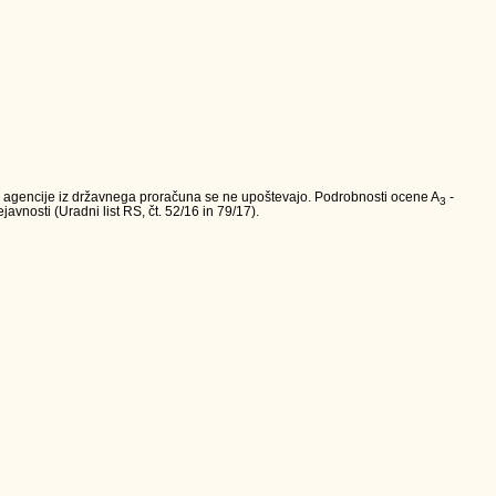
va agencije iz državnega proračuna se ne upoštevajo. Podrobnosti ocene A
-
3
avnosti (Uradni list RS, čt. 52/16 in 79/17).