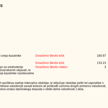
SS
 ureja kazalnike
Doseženo število točk:
160.97
Doseženo število točk:
133.23
jajo za vrednotenje
Doseženo število citatov:
3
 znanstvenih objavah, ki
eja kazalnike raziskovalne
t upošteva zadnje intervalno obdobje, ki vključuje obdobje petih let zaposlitve v
tirane odsotnosti zaradi bolezni ali poškodb oziroma drugih primerov odsotnosti,
iva izraba staršvskega dopusta v obliki delne odsotnosti z dela.