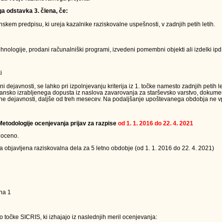
ga odstavka 3. člena, če:
kem predpisu, ki ureja kazalnike raziskovalne uspešnosti, v zadnjih petih letih.
nologije, prodani računalniški programi, izvedeni pomembni objekti ali izdelki ipd.
i
ejavnosti, se lahko pri izpolnjevanju kriterija iz 1. točke namesto zadnjih petih le
jansko izrabljenega dopusta iz naslova zavarovanja za starševsko varstvo, dokumen
ne dejavnosti, daljše od treh mesecev. Na podaljšanje upoštevanega obdobja ne vpl
 Metodologije ocenjevanja prijav za razpise
od 1. 1. 2016 do 22. 4. 2021
 oceno.
a objavljena raziskovalna dela za 5 letno obdobje (od 1. 1. 2016 do 22. 4. 2021)
na 1
 točke SICRIS, ki izhajajo iz naslednjih meril ocenjevanja: