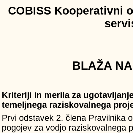
COBISS Kooperativni on
serv
BLAŽA NAH
Kriteriji in merila za ugotavljan
temeljnega raziskovalnega proj
Prvi odstavek 2. člena Pravilnika o 
pogojev za vodjo raziskovalnega p