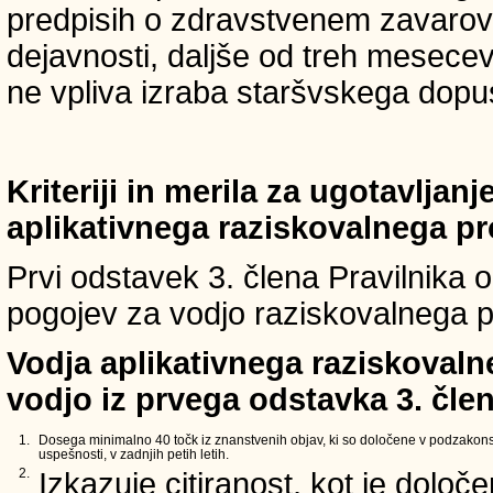
predpisih o zdravstvenem zavarova
dejavnosti, daljše od treh mesece
ne vpliva izraba staršvskega dopust
Kriteriji in merila za ugotavljan
aplikativnega raziskovalnega p
Prvi odstavek 3. člena Pravilnika o 
pogojev za vodjo raziskovalnega p
Vodja aplikativnega raziskovaln
vodjo iz prvega odstavka 3. člen
1.
Dosega minimalno 40 točk iz znanstvenih objav, ki so določene v podzakons
uspešnosti, v zadnjih petih letih.
2.
Izkazuje citiranost, kot je določ