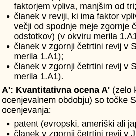
faktorjem vpliva, manjšim od tri
članek v reviji, ki ima faktor vp
večji od spodnje meje zgornje če
odstotkov) (v okviru merila 1.A1
članek v zgornji četrtini revij v
merila 1.A1);
članek v zgornji četrtini revij v
merila 1.A1).
A': Kvantitativna ocena A'
(zelo 
ocenjevalnem obdobju) so točke SIC
ocenjevanja:
patent (evropski, ameriški ali j
članek v zgornji četrtini revij 