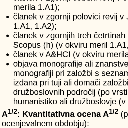
merila 1.A1);
članek v zgornji polovici revij v
1.A1, 1.A2);
članek v zgornjih treh četrtinah 
Scopus (h) (v okviru meril 1.A1,
članek v A&HCI (v okviru merila
objava monografije ali znanstv
monografiji pri založbi s sezn
izdana pri tuji ali domači založb
družboslovnih področij (po vrst
humanistiko ali družboslovje (v 
1/2
1/2
A
: Kvantitativna ocena A
(p
ocenjevalnem obdobju):