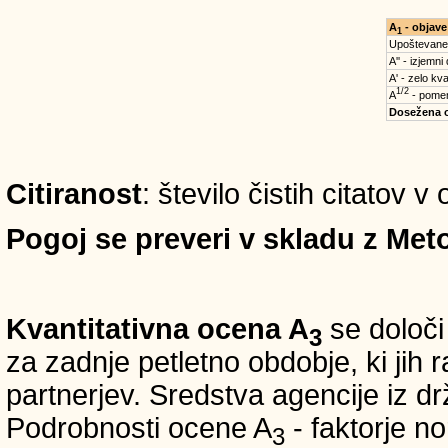
A
- objave
1
Upoštevane
A'' - izjemni
A' - zelo kva
1/2
A
- pomem
Dosežena 
Citiranost
: število čistih citatov v
Pogoj se preveri v skladu z Meto
Kvantitativna ocena A
se določi
3
za zadnje petletno obdobje, ki jih
partnerjev. Sredstva agencije iz 
Podrobnosti ocene A
- faktorje no
3