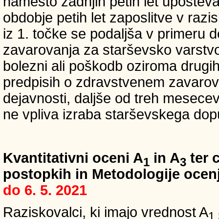
namesto zadnjih petih let upošteva
obdobje petih let zaposlitve v raz
iz 1. točke se podaljša v primeru 
zavarovanja za starševsko varstvo
bolezni ali poškodb oziroma drugih
predpisih o zdravstvenem zavarova
dejavnosti, daljše od treh mesece
ne vpliva izraba starševskega dopu
Kvantitativni oceni A
in A
ter c
1
3
postopkih in Metodologije ocenj
do 6. 5. 2021
Raziskovalci, ki imajo vrednost A
1,