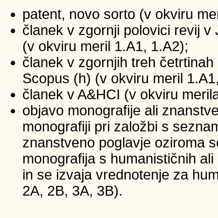
patent, novo sorto (v okviru mer
članek v zgornji polovici revij
(v okviru meril 1.A1, 1.A2);
članek v zgornjih treh četrtinah 
Scopus (h) (v okviru meril 1.A1
članek v A&HCI (v okviru merila
objavo monografije ali znanstv
monografiji pri založbi s sezna
znanstveno poglavje oziroma se
monografija s humanističnih ali
in se izvaja vrednotenje za huma
2A, 2B, 3A, 3B).