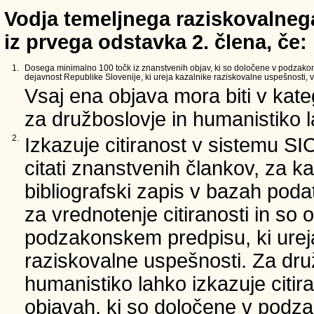
Vodja temeljnega raziskovalnega
iz prvega odstavka 2. člena, če:
1.
Dosega minimalno 100 točk iz znanstvenih objav, ki so določene v podzako
dejavnost Republike Slovenije, ki ureja kazalnike raziskovalne uspešnosti, v 
Vsaj ena objava mora biti v kate
za družboslovje in humanistiko la
2.
Izkazuje citiranost v sistemu SI
citati znanstvenih člankov, za ka
bibliografski zapis v bazah podat
za vrednotenje citiranosti in so 
podzakonskem predpisu, ki urej
raziskovalne uspešnosti. Za dru
humanistiko lahko izkazuje citir
objavah, ki so določene v podz