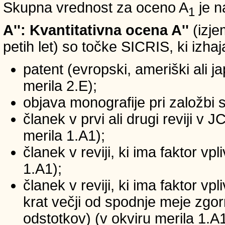
Skupna vrednost za oceno A
je n
1
A'': Kvantitativna ocena A''
(izje
petih let) so točke SICRIS, ki izhaj
patent (evropski, ameriški ali ja
merila 2.E);
objava monografije pri založbi 
članek v prvi ali drugi reviji v
merila 1.A1);
članek v reviji, ki ima faktor v
1.A1);
članek v reviji, ki ima faktor v
krat večji od spodnje meje zgornj
odstotkov) (v okviru merila 1.A1