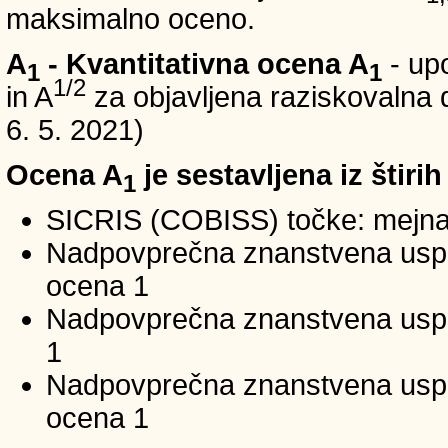
maksimalno oceno.
A
- Kvantitativna ocena A
- up
1
1
1/2
in A
za objavljena raziskovalna d
6. 5. 2021)
Ocena A
je sestavljena iz štirih
1
SICRIS (COBISS) točke: mejna
Nadpovprečna znanstvena uspeš
ocena 1
Nadpovprečna znanstvena uspe
1
Nadpovprečna znanstvena usp
ocena 1