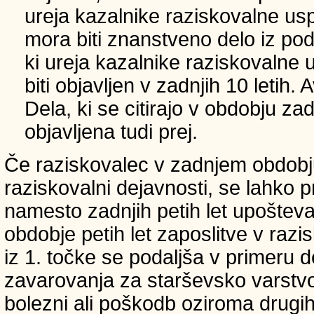
ureja kazalnike raziskovalne usp
mora biti znanstveno delo iz p
ki ureja kazalnike raziskovalne 
biti objavljen v zadnjih 10 letih.
Dela, ki se citirajo v obdobju zad
objavljena tudi prej.
Če raziskovalec v zadnjem obdobju
raziskovalni dejavnosti, se lahko pri
namesto zadnjih petih let upošteva
obdobje petih let zaposlitve v raz
iz 1. točke se podaljša v primeru 
zavarovanja za starševsko varstvo
bolezni ali poškodb oziroma drugih