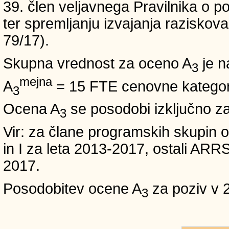
39. člen veljavnega Pravilnika o po
ter spremljanju izvajanja raziskoval
79/17).
Skupna vrednost za oceno A
je n
3
mejna
A
= 15 FTE cenovne kategori
3
Ocena A
se posodobi izključno z
3
Vir: za člane programskih skup
in I za leta 2013-2017, ostali A
2017.
Posodobitev ocene A
za poziv v 
3