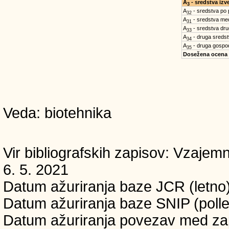
A
- sredstva iz
3
A
- sredstva po
32
A
- sredstva med
31
A
- sredstva dru
33
A
- druga sreds
34
A
- druga gospo
35
Dosežena ocena
Veda: biotehnika
Vir bibliografskih zapisov: Vzaj
6. 5. 2021
Datum ažuriranja baze JCR (letno)
Datum ažuriranja baze SNIP (pollet
Datum ažuriranja povezav med zapi