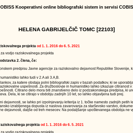
OBISS Kooperativni online bibliografski sistem in servisi COBI
HELENA GABRIJELČIČ TOMC [22103]
raziskovalnega projekta
od 1. 1. 2016 do 6. 5. 2021
v za vodjo raziskovalnega projekta
odstavka 2. člena, če:
onskem predpisu Javne agencije za raziskovalno dejavnost Republike Slovenije, ki
humanistiko lahko tudi v 2.A ali 3.A,B.
člankov, za katere obstaja polni bibliografski zapis v bazah podatkov, ki se uporabl
raziskovalne uspešnosti. Za družboslovje in humanistiko lahko izkazuje citiranost v
ešnosti. Citirano delo mora biti znanstveno delo iz podzakonskega predpisa, ki ur
eva. Dela, ki se citirajo v obdobju zadnjih 10 let, so lahko objavljena tudi prej.
ejavnosti, se lahko pri izpolnjevanju kriterija iz 1. točke namesto zadnjih petih le
jansko izrabljenega dopusta iz naslova zavarovanja za starševsko varstvo, dokumen
ne dejavnosti, daljše od treh mesecev. Na podaljšanje upoštevanega obdobja ne vpl
a raziskovalnega projekta
od 1. 1. 2016 do 6. 5. 2021
v za vodjo raziskovalnega projekta