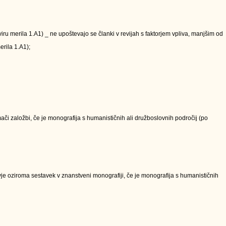
kviru merila 1.A1) _ ne upoštevajo se članki v revijah s faktorjem vpliva, manjšim od
erila 1.A1);
či založbi, če je monografija s humanističnih ali družboslovnih področij (po
e oziroma sestavek v znanstveni monografiji, če je monografija s humanističnih