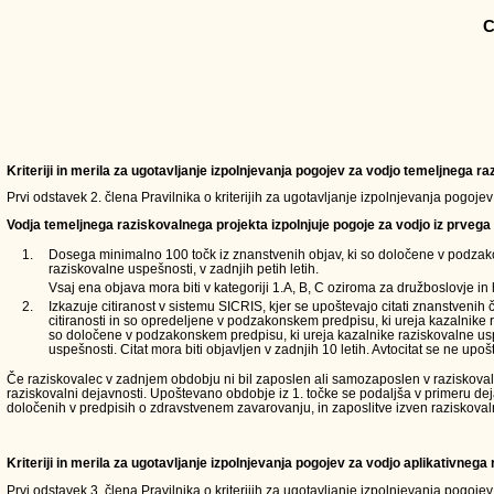
C
Kriteriji in merila za ugotavljanje izpolnjevanja pogojev za vodjo temeljnega 
Prvi odstavek 2. člena Pravilnika o kriterijih za ugotavljanje izpolnjevanja pogoje
Vodja temeljnega raziskovalnega projekta izpolnjuje pogoje za vodjo iz prvega 
1.
Dosega minimalno 100 točk iz znanstvenih objav, ki so določene v podzak
raziskovalne uspešnosti, v zadnjih petih letih.
Vsaj ena objava mora biti v kategoriji 1.A, B, C oziroma za družboslovje in 
2.
Izkazuje citiranost v sistemu SICRIS, kjer se upoštevajo citati znanstvenih 
citiranosti in so opredeljene v podzakonskem predpisu, ki ureja kazalnike 
so določene v podzakonskem predpisu, ki ureja kazalnike raziskovalne usp
uspešnosti. Citat mora biti objavljen v zadnjih 10 letih. Avtocitat se ne upošt
Če raziskovalec v zadnjem obdobju ni bil zaposlen ali samozaposlen v raziskovalni d
raziskovalni dejavnosti. Upoštevano obdobje iz 1. točke se podaljša v primeru de
določenih v predpisih o zdravstvenem zavarovanju, in zaposlitve izven raziskoval
Kriteriji in merila za ugotavljanje izpolnjevanja pogojev za vodjo aplikativneg
Prvi odstavek 3. člena Pravilnika o kriterijih za ugotavljanje izpolnjevanja pogoje