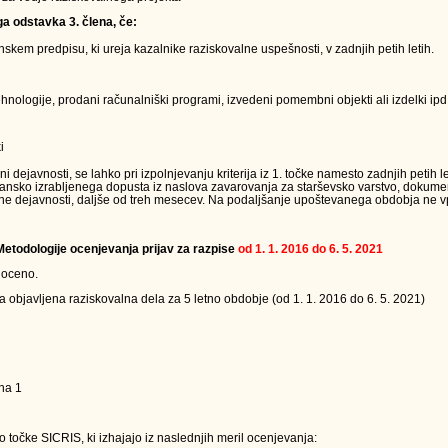
ga odstavka 3. člena, če:
kem predpisu, ki ureja kazalnike raziskovalne uspešnosti, v zadnjih petih letih.
nologije, prodani računalniški programi, izvedeni pomembni objekti ali izdelki ipd.
i
ejavnosti, se lahko pri izpolnjevanju kriterija iz 1. točke namesto zadnjih petih le
jansko izrabljenega dopusta iz naslova zavarovanja za starševsko varstvo, dokumen
ne dejavnosti, daljše od treh mesecev. Na podaljšanje upoštevanega obdobja ne vpl
 Metodologije ocenjevanja prijav za razpise
od 1. 1. 2016 do 6. 5. 2021
 oceno.
a objavljena raziskovalna dela za 5 letno obdobje (od 1. 1. 2016 do 6. 5. 2021)
na 1
 točke SICRIS, ki izhajajo iz naslednjih meril ocenjevanja: