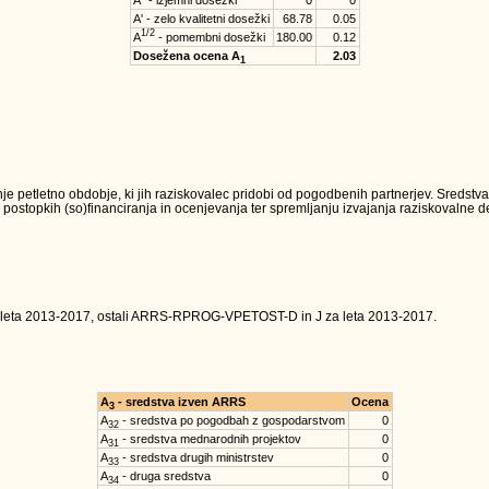
A'' - izjemni dosežki
0
0
A' - zelo kvalitetni dosežki
68.78
0.05
1/2
A
- pomembni dosežki
180.00
0.12
Dosežena ocena A
2.03
1
je petletno obdobje, ki jih raziskovalec pridobi od pogodbenih partnerjev. Sredst
 postopkih (so)financiranja in ocenjevanja ter spremljanju izvajanja raziskovalne dej
 leta 2013-2017, ostali ARRS-RPROG-VPETOST-D in J za leta 2013-2017.
A
- sredstva izven ARRS
Ocena
3
A
- sredstva po pogodbah z gospodarstvom
0
32
A
- sredstva mednarodnih projektov
0
31
A
- sredstva drugih ministrstev
0
33
A
- druga sredstva
0
34