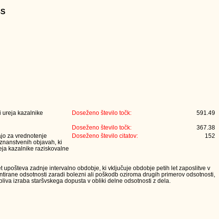
SS
 ureja kazalnike
Doseženo število točk:
591.49
Doseženo število točk:
367.38
jajo za vrednotenje
Doseženo število citatov:
152
 znanstvenih objavah, ki
eja kazalnike raziskovalne
t upošteva zadnje intervalno obdobje, ki vključuje obdobje petih let zaposlitve v
tirane odsotnosti zaradi bolezni ali poškodb oziroma drugih primerov odsotnosti,
iva izraba staršvskega dopusta v obliki delne odsotnosti z dela.