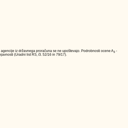
va agencije iz državnega proračuna se ne upoštevajo. Podrobnosti ocene A
-
3
avnosti (Uradni list RS, čt. 52/16 in 79/17).