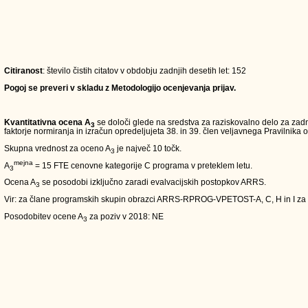
Citiranost
: število čistih citatov v obdobju zadnjih desetih let: 152
Pogoj se preveri v skladu z Metodologijo ocenjevanja prijav.
Kvantitativna ocena A
se določi glede na sredstva za raziskovalno delo za zadn
3
faktorje normiranja in izračun opredeljujeta 38. in 39. člen veljavnega Pravilnika o
Skupna vrednost za oceno A
je največ 10 točk.
3
mejna
A
= 15 FTE cenovne kategorije C programa v preteklem letu.
3
Ocena A
se posodobi izključno zaradi evalvacijskih postopkov ARRS.
3
Vir: za člane programskih skupin obrazci ARRS-RPROG-VPETOST-A, C, H in I za
Posodobitev ocene A
za poziv v 2018: NE
3