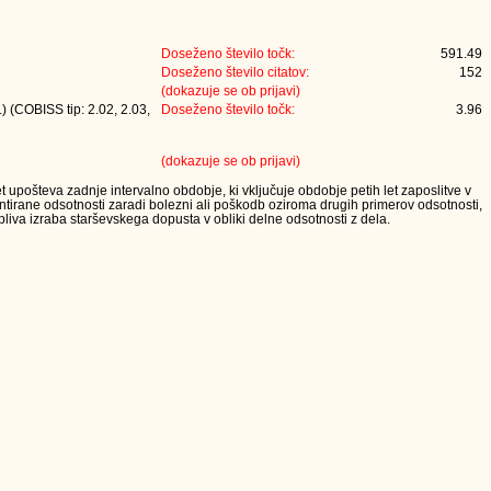
Doseženo število točk:
591.49
Doseženo število citatov:
152
(dokazuje se ob prijavi)
) (COBISS tip: 2.02, 2.03,
Doseženo število točk:
3.96
(dokazuje se ob prijavi)
t upošteva zadnje intervalno obdobje, ki vključuje obdobje petih let zaposlitve v
tirane odsotnosti zaradi bolezni ali poškodb oziroma drugih primerov odsotnosti,
iva izraba starševskega dopusta v obliki delne odsotnosti z dela.