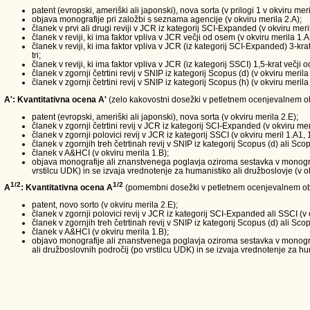
patent (evropski, ameriški ali japonski), nova sorta (v prilogi 1 v okviru meri
objava monografije pri založbi s seznama agencije (v okviru merila 2.A);
članek v prvi ali drugi reviji v JCR iz kategorij SCI-Expanded (v okviru meri
članek v reviji, ki ima faktor vpliva v JCR večji od osem (v okviru merila 1.A
članek v reviji, ki ima faktor vpliva v JCR (iz kategorij SCI-Expanded) 3-kra
tri;
članek v reviji, ki ima faktor vpliva v JCR (iz kategorij SSCI) 1,5-krat večji
članek v zgornji četrtini revij v SNIP iz kategorij Scopus (d) (v okviru merila
članek v zgornji četrtini revij v SNIP iz kategorij Scopus (h) (v okviru merila
A': Kvantitativna ocena A'
(zelo kakovostni dosežki v petletnem ocenjevalnem obd
patent (evropski, ameriški ali japonski), nova sorta (v okviru merila 2.E);
članek v zgornji četrtini revij v JCR iz kategorij SCI-Expanded (v okviru mer
članek v zgornji polovici revij v JCR iz kategorij SSCI (v okviru meril 1.A1, 
članek v zgornjih treh četrtinah revij v SNIP iz kategorij Scopus (d) ali Scop
članek v A&HCI (v okviru merila 1.B);
objava monografije ali znanstvenega poglavja oziroma sestavka v monografi
vrstilcu UDK) in se izvaja vrednotenje za humanistiko ali družboslovje (v ok
1/2
1/2
A
: Kvantitativna ocena A
(pomembni dosežki v petletnem ocenjevalnem ob
patent, novo sorto (v okviru merila 2.E);
članek v zgornji polovici revij v JCR iz kategorij SCI-Expanded ali SSCI (v 
članek v zgornjih treh četrtinah revij v SNIP iz kategorij Scopus (d) ali Scop
članek v A&HCI (v okviru merila 1.B);
objavo monografije ali znanstvenega poglavja oziroma sestavka v monograf
ali družboslovnih področij (po vrstilcu UDK) in se izvaja vrednotenje za hum