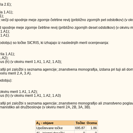
la 2.E);
la 1.A1);
1);
t večji od spodnje meje zgornje četrtine revij (približno zgornjih pet odstotkov) (v o
 od spodnje meje zgornje četrtine revij (približno zgornjih deset odstotkov) (v okviru m
 1.A1);
 1.A1).
obju) so točke SICRIS, ki izhajajo iz naslednjih meril ocenjevanja:
ila 1.A1);
1.A2);
us (h) (v okviru meril 1.A1, 1.A2, 1.A3);
ji pri založbi s seznama agencije; znanstvena monografija, izdana pri tuji ali doma
viru meril 2.A, 3.A).
dobju):
okviru meril 1.A1, 1.A2);
us (h) (v okviru meril 1.A1, 1.A2, 1.A3)
iji pri založbi s seznama agencije; znanstveno monografijo ali znanstveno poglavj
anistiko ali družboslovje (v okviru meril 2A, 2B, 3A, 3B).
A
- objave
Točke
Ocena
1
Upoštevane točke
695.87
1.86