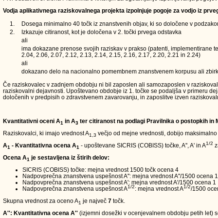
Vodja aplikativnega raziskovalnega projekta izpolnjuje pogoje za vodjo iz prve
1.
Dosega minimalno 40 točk iz znanstvenih objav, ki so določene v podzakons
2.
Izkazuje citiranost, kot je določena v 2. točki prvega odstavka
ali
ima dokazane prenose svojih raziskav v prakso (patenti, implementirane teh
2.04, 2.06, 2.07, 2.12, 2.13, 2.14, 2.15, 2.16, 2.17, 2.20, 2.21 in 2.24)
ali
dokazano delo na nacionalno pomembnem znanstvenem korpusu ali zbirk
Če raziskovalec v zadnjem obdobju ni bil zaposlen ali samozaposlen v raziskovalni d
raziskovalni dejavnosti. Upoštevano obdobje iz 1. točke se podaljša v primeru de
določenih v predpisih o zdravstvenem zavarovanju, in zaposlitve izven raziskoval
Kvantitativni oceni A
in A
ter citiranost na podlagi Pravilnika o postopkih in
1
3
Raziskovalci, ki imajo vrednost A
večjo od mejne vrednosti, dobijo maksimalno
1,3
1/2
A
- Kvantitativna ocena A
- upoštevane SICRIS (COBISS) točke, A'', A' in A
z
1
1
Ocena A
je sestavljena iz štirih delov:
1
SICRIS (COBISS) točke: mejna vrednost 1500 točk ocena 4
Nadpovprečna znanstvena uspešnost A'': mejna vrednost A''/1500 ocena 1
Nadpovprečna znanstvena uspešnost A': mejna vrednost A'/1500 ocena 1
1/2
1/2
Nadpovprečna znanstvena uspešnost A
: mejna vrednost A
/1500 oce
Skupna vrednost za oceno A
je največ
7
točk.
1
A'': Kvantitativna ocena A''
(izjemni dosežki v ocenjevalnem obdobju petih let) so