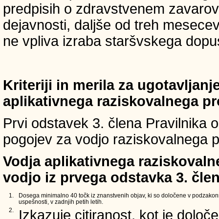
predpisih o zdravstvenem zavarova
dejavnosti, daljše od treh mesece
ne vpliva izraba staršvskega dopust
Kriteriji in merila za ugotavljan
aplikativnega raziskovalnega p
Prvi odstavek 3. člena Pravilnika o 
pogojev za vodjo raziskovalnega p
Vodja aplikativnega raziskovaln
vodjo iz prvega odstavka 3. člen
1.
Dosega minimalno 40 točk iz znanstvenih objav, ki so določene v podzakons
uspešnosti, v zadnjih petih letih.
2.
Izkazuje citiranost, kot je določ