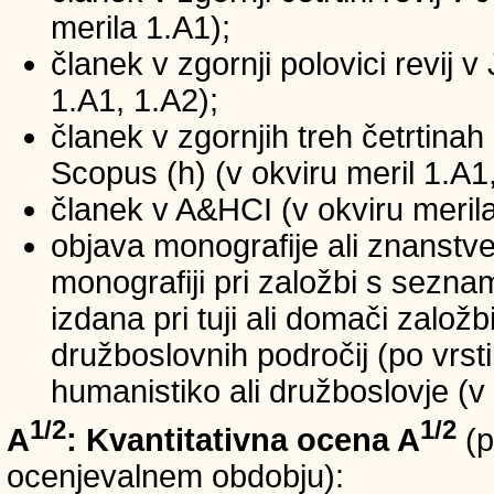
merila 1.A1);
članek v zgornji polovici revij v
1.A1, 1.A2);
članek v zgornjih treh četrtinah 
Scopus (h) (v okviru meril 1.A1,
članek v A&HCI (v okviru merila
objava monografije ali znanstv
monografiji pri založbi s sezn
izdana pri tuji ali domači založb
družboslovnih področij (po vrst
humanistiko ali družboslovje (v 
1/2
1/2
A
: Kvantitativna ocena A
(p
ocenjevalnem obdobju):