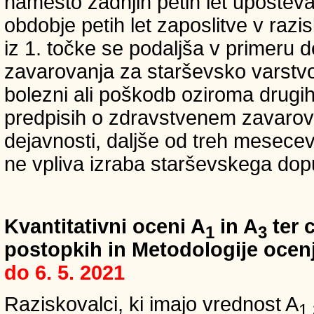
namesto zadnjih petih let upošteva
obdobje petih let zaposlitve v raz
iz 1. točke se podaljša v primeru 
zavarovanja za starševsko varstvo
bolezni ali poškodb oziroma drugih
predpisih o zdravstvenem zavarova
dejavnosti, daljše od treh mesece
ne vpliva izraba starševskega dopu
Kvantitativni oceni A
in A
ter c
1
3
postopkih in Metodologije ocenj
do 6. 5. 2021
Raziskovalci, ki imajo vrednost A
1,