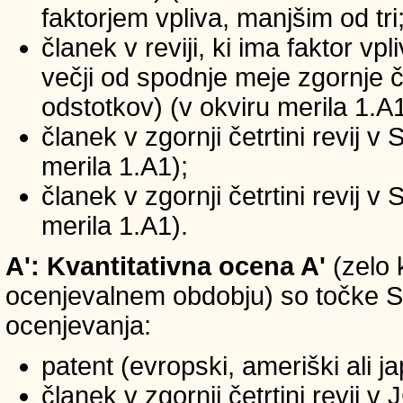
faktorjem vpliva, manjšim od tri
članek v reviji, ki ima faktor vp
večji od spodnje meje zgornje če
odstotkov) (v okviru merila 1.A1
članek v zgornji četrtini revij v
merila 1.A1);
članek v zgornji četrtini revij v
merila 1.A1).
A': Kvantitativna ocena A'
(zelo 
ocenjevalnem obdobju) so točke SIC
ocenjevanja:
patent (evropski, ameriški ali j
članek v zgornji četrtini revij 