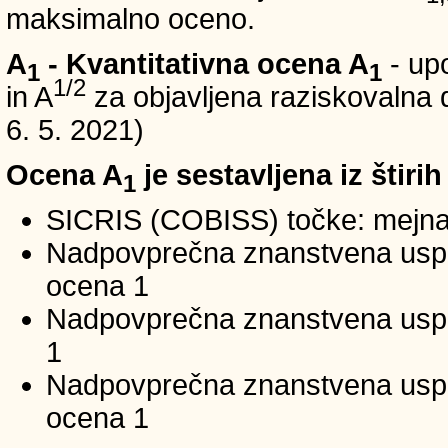
maksimalno oceno.
A
- Kvantitativna ocena A
- up
1
1
1/2
in A
za objavljena raziskovalna d
6. 5. 2021)
Ocena A
je sestavljena iz štirih
1
SICRIS (COBISS) točke: mejna
Nadpovprečna znanstvena uspeš
ocena 1
Nadpovprečna znanstvena uspe
1
Nadpovprečna znanstvena usp
ocena 1