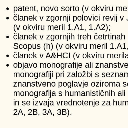
patent, novo sorto (v okviru mer
članek v zgornji polovici revij
(v okviru meril 1.A1, 1.A2);
članek v zgornjih treh četrtinah 
Scopus (h) (v okviru meril 1.A1
članek v A&HCI (v okviru merila
objavo monografije ali znanstv
monografiji pri založbi s sezna
znanstveno poglavje oziroma se
monografija s humanističnih ali
in se izvaja vrednotenje za huma
2A, 2B, 3A, 3B).