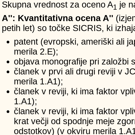
Skupna vrednost za oceno A
je n
1
A'': Kvantitativna ocena A''
(izje
petih let) so točke SICRIS, ki izhaj
patent (evropski, ameriški ali ja
merila 2.E);
objava monografije pri založbi 
članek v prvi ali drugi reviji v
merila 1.A1);
članek v reviji, ki ima faktor v
1.A1);
članek v reviji, ki ima faktor v
krat večji od spodnje meje zgornj
odstotkov) (v okviru merila 1.A1