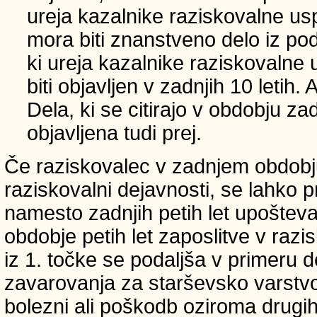
ureja kazalnike raziskovalne usp
mora biti znanstveno delo iz p
ki ureja kazalnike raziskovalne 
biti objavljen v zadnjih 10 letih.
Dela, ki se citirajo v obdobju zad
objavljena tudi prej.
Če raziskovalec v zadnjem obdobju
raziskovalni dejavnosti, se lahko pri
namesto zadnjih petih let upošteva
obdobje petih let zaposlitve v raz
iz 1. točke se podaljša v primeru 
zavarovanja za starševsko varstvo
bolezni ali poškodb oziroma drugih