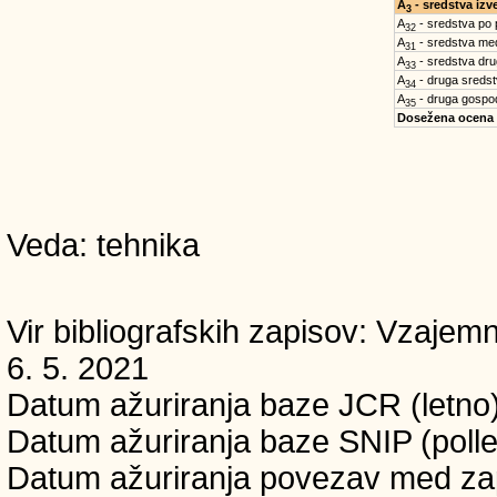
A
- sredstva iz
3
A
- sredstva po
32
A
- sredstva med
31
A
- sredstva dru
33
A
- druga sreds
34
A
- druga gospo
35
Dosežena ocena
Veda: tehnika
Vir bibliografskih zapisov: Vzaj
6. 5. 2021
Datum ažuriranja baze JCR (letno)
Datum ažuriranja baze SNIP (pollet
Datum ažuriranja povezav med zapi