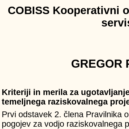
COBISS Kooperativni on
serv
GREGOR P
Kriteriji in merila za ugotavljan
temeljnega raziskovalnega proj
Prvi odstavek 2. člena Pravilnika o 
pogojev za vodjo raziskovalnega p