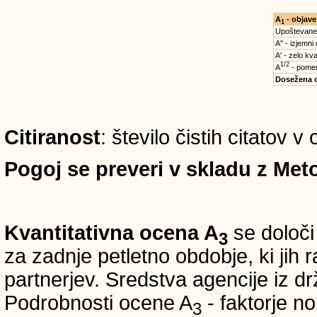
A
- objave
1
Upoštevane
A'' - izjemni
A' - zelo kva
1/2
A
- pomem
Dosežena 
Citiranost
: število čistih citatov 
Pogoj se preveri v skladu z Meto
Kvantitativna ocena A
se določi
3
za zadnje petletno obdobje, ki jih
partnerjev. Sredstva agencije iz 
Podrobnosti ocene A
- faktorje no
3