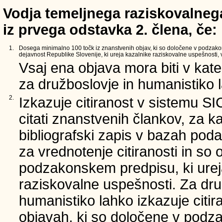
Vodja temeljnega raziskovalnega
iz prvega odstavka 2. člena, če:
1.
Dosega minimalno 100 točk iz znanstvenih objav, ki so določene v podzak
dejavnost Republike Slovenije, ki ureja kazalnike raziskovalne uspešnosti, v 
Vsaj ena objava mora biti v kate
za družboslovje in humanistiko la
2.
Izkazuje citiranost v sistemu SI
citati znanstvenih člankov, za ka
bibliografski zapis v bazah poda
za vrednotenje citiranosti in so 
podzakonskem predpisu, ki urej
raziskovalne uspešnosti. Za dru
humanistiko lahko izkazuje citi
objavah, ki so določene v podz