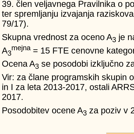
39. člen veljavnega Pravilnika o po
ter spremljanju izvajanja raziskoval
79/17).
Skupna vrednost za oceno A
je n
3
mejna
A
= 15 FTE cenovne kategori
3
Ocena A
se posodobi izključno z
3
Vir: za člane programskih skup
in I za leta 2013-2017, ostali A
2017.
Posodobitev ocene A
za poziv v 
3