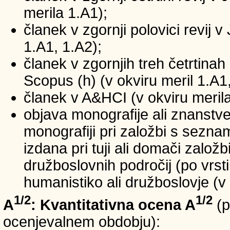
merila 1.A1);
članek v zgornji polovici revij v
1.A1, 1.A2);
članek v zgornjih treh četrtinah 
Scopus (h) (v okviru meril 1.A1,
članek v A&HCI (v okviru merila
objava monografije ali znanstv
monografiji pri založbi s sezn
izdana pri tuji ali domači založb
družboslovnih področij (po vrst
humanistiko ali družboslovje (v 
1/2
1/2
A
: Kvantitativna ocena A
(p
ocenjevalnem obdobju):