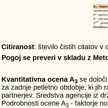
A
- objave
1
Upoštevane
A'' - izjemni
A' - zelo kva
1/2
A
- pomem
Dosežena 
Citiranost
: število čistih citatov v
Pogoj se preveri v skladu z Meto
Kvantitativna ocena A
se določi
3
za zadnje petletno obdobje, ki jih
partnerjev. Sredstva agencije iz 
Podrobnosti ocene A
- faktorje no
3