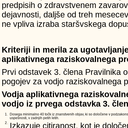
predpisih o zdravstvenem zavarova
dejavnosti, daljše od treh mesece
ne vpliva izraba staršvskega dopust
Kriteriji in merila za ugotavljan
aplikativnega raziskovalnega p
Prvi odstavek 3. člena Pravilnika o 
pogojev za vodjo raziskovalnega p
Vodja aplikativnega raziskovaln
vodjo iz prvega odstavka 3. člen
1.
Dosega minimalno 40 točk iz znanstvenih objav, ki so določene v podzakons
uspešnosti, v zadnjih petih letih.
2.
Izkazuje citiranost, kot je določ