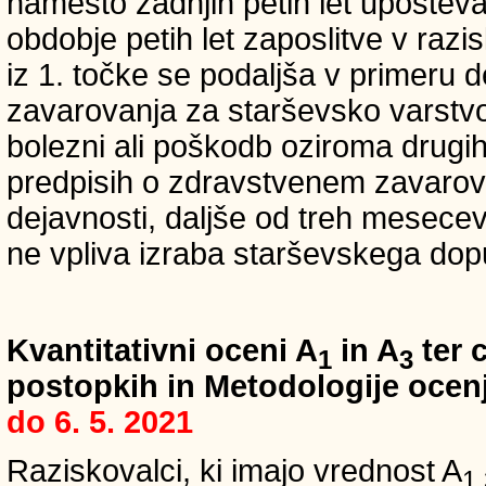
namesto zadnjih petih let upošteva
obdobje petih let zaposlitve v raz
iz 1. točke se podaljša v primeru 
zavarovanja za starševsko varstvo
bolezni ali poškodb oziroma drugih
predpisih o zdravstvenem zavarova
dejavnosti, daljše od treh mesece
ne vpliva izraba starševskega dopu
Kvantitativni oceni A
in A
ter c
1
3
postopkih in Metodologije ocenj
do 6. 5. 2021
Raziskovalci, ki imajo vrednost A
1,