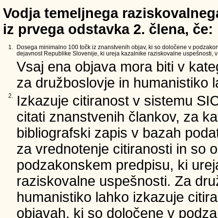
Vodja temeljnega raziskovalnega
iz prvega odstavka 2. člena, če:
1.
Dosega minimalno 100 točk iz znanstvenih objav, ki so določene v podzako
dejavnost Republike Slovenije, ki ureja kazalnike raziskovalne uspešnosti, v 
Vsaj ena objava mora biti v kate
za družboslovje in humanistiko la
2.
Izkazuje citiranost v sistemu SI
citati znanstvenih člankov, za ka
bibliografski zapis v bazah podat
za vrednotenje citiranosti in so 
podzakonskem predpisu, ki urej
raziskovalne uspešnosti. Za dru
humanistiko lahko izkazuje citir
objavah, ki so določene v podz