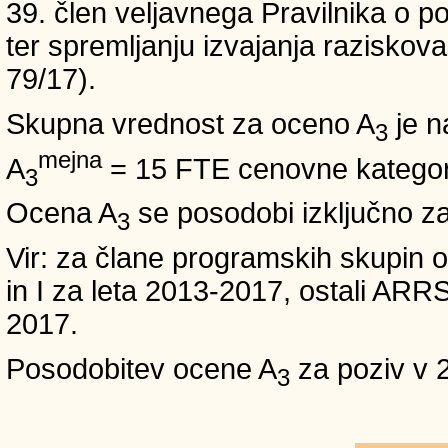
39. člen veljavnega Pravilnika o po
ter spremljanju izvajanja raziskoval
79/17).
Skupna vrednost za oceno A
je n
3
mejna
A
= 15 FTE cenovne kategori
3
Ocena A
se posodobi izključno z
3
Vir: za člane programskih skup
in I za leta 2013-2017, ostali A
2017.
Posodobitev ocene A
za poziv v 
3