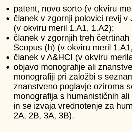
patent, novo sorto (v okviru mer
članek v zgornji polovici revij
(v okviru meril 1.A1, 1.A2);
članek v zgornjih treh četrtinah 
Scopus (h) (v okviru meril 1.A1
članek v A&HCI (v okviru merila
objavo monografije ali znanstv
monografiji pri založbi s sezna
znanstveno poglavje oziroma se
monografija s humanističnih ali
in se izvaja vrednotenje za huma
2A, 2B, 3A, 3B).