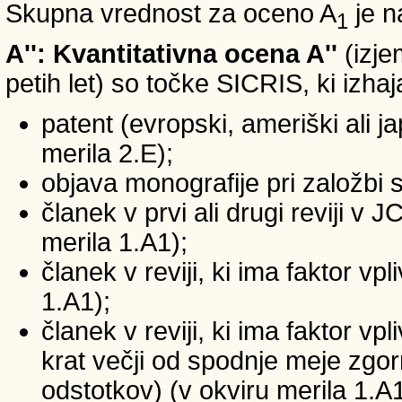
Skupna vrednost za oceno A
je n
1
A'': Kvantitativna ocena A''
(izje
petih let) so točke SICRIS, ki izhaj
patent (evropski, ameriški ali ja
merila 2.E);
objava monografije pri založbi 
članek v prvi ali drugi reviji v
merila 1.A1);
članek v reviji, ki ima faktor v
1.A1);
članek v reviji, ki ima faktor v
krat večji od spodnje meje zgornj
odstotkov) (v okviru merila 1.A1