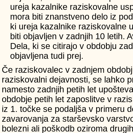
ureja kazalnike raziskovalne usp
mora biti znanstveno delo iz p
ki ureja kazalnike raziskovalne 
biti objavljen v zadnjih 10 letih.
Dela, ki se citirajo v obdobju zad
objavljena tudi prej.
Če raziskovalec v zadnjem obdobju
raziskovalni dejavnosti, se lahko pri
namesto zadnjih petih let upošteva
obdobje petih let zaposlitve v raz
iz 1. točke se podaljša v primeru 
zavarovanja za starševsko varstvo
bolezni ali poškodb oziroma drugih