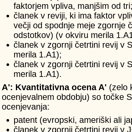
faktorjem vpliva, manjšim od tri
članek v reviji, ki ima faktor vp
večji od spodnje meje zgornje če
odstotkov) (v okviru merila 1.A1
članek v zgornji četrtini revij v
merila 1.A1);
članek v zgornji četrtini revij v
merila 1.A1).
A': Kvantitativna ocena A'
(zelo 
ocenjevalnem obdobju) so točke SIC
ocenjevanja:
patent (evropski, ameriški ali j
članek v zgornji četrtini revij 