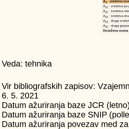
A
- sredstva iz
3
A
- sredstva po
32
A
- sredstva med
31
A
- sredstva dru
33
A
- druga sreds
34
A
- druga gospo
35
Dosežena ocena
Veda: tehnika
Vir bibliografskih zapisov: Vzaj
6. 5. 2021
Datum ažuriranja baze JCR (letno)
Datum ažuriranja baze SNIP (pollet
Datum ažuriranja povezav med zapi