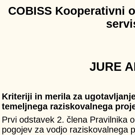
COBISS Kooperativni on
serv
JURE AH
Kriteriji in merila za ugotavljan
temeljnega raziskovalnega proj
Prvi odstavek 2. člena Pravilnika o 
pogojev za vodjo raziskovalnega p