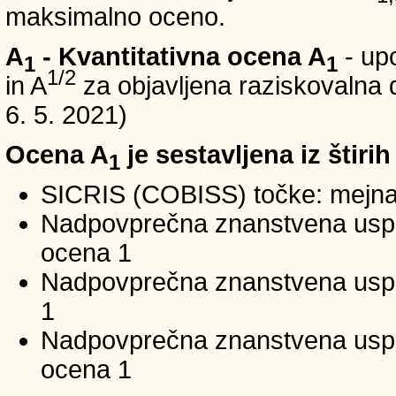
maksimalno oceno.
A
- Kvantitativna ocena A
- up
1
1
1/2
in A
za objavljena raziskovalna d
6. 5. 2021)
Ocena A
je sestavljena iz štirih
1
SICRIS (COBISS) točke: mejna
Nadpovprečna znanstvena uspeš
ocena 1
Nadpovprečna znanstvena uspe
1
Nadpovprečna znanstvena usp
ocena 1