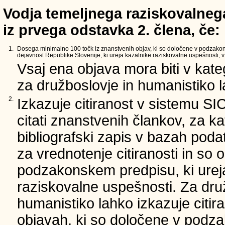
Vodja temeljnega raziskovalnega
iz prvega odstavka 2. člena, če:
1.
Dosega minimalno 100 točk iz znanstvenih objav, ki so določene v podzako
dejavnost Republike Slovenije, ki ureja kazalnike raziskovalne uspešnosti, v 
Vsaj ena objava mora biti v kate
za družboslovje in humanistiko la
2.
Izkazuje citiranost v sistemu SI
citati znanstvenih člankov, za ka
bibliografski zapis v bazah podat
za vrednotenje citiranosti in so 
podzakonskem predpisu, ki urej
raziskovalne uspešnosti. Za dru
humanistiko lahko izkazuje citir
objavah, ki so določene v podz