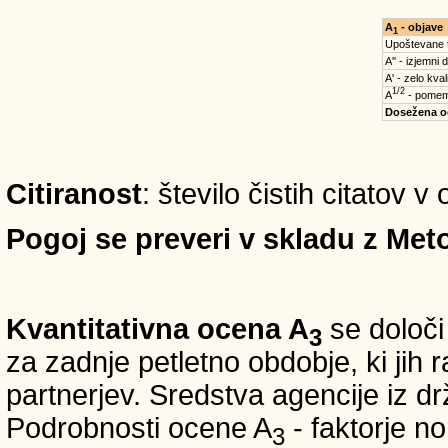
A
- objave
1
Upoštevane 
A'' - izjemni 
A' - zelo kval
1/2
A
- pomem
Dosežena o
Citiranost
: število čistih citatov 
Pogoj se preveri v skladu z Meto
Kvantitativna ocena A
se določi
3
za zadnje petletno obdobje, ki jih
partnerjev. Sredstva agencije iz 
Podrobnosti ocene A
- faktorje no
3