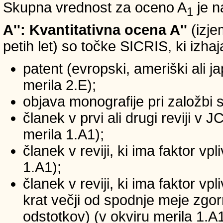
Skupna vrednost za oceno A
je n
1
A'': Kvantitativna ocena A''
(izje
petih let) so točke SICRIS, ki izhaj
patent (evropski, ameriški ali ja
merila 2.E);
objava monografije pri založbi 
članek v prvi ali drugi reviji v
merila 1.A1);
članek v reviji, ki ima faktor v
1.A1);
članek v reviji, ki ima faktor v
krat večji od spodnje meje zgornj
odstotkov) (v okviru merila 1.A1