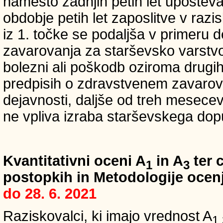
namesto zadnjih petih let upošteva
obdobje petih let zaposlitve v raz
iz 1. točke se podaljša v primeru 
zavarovanja za starševsko varstvo
bolezni ali poškodb oziroma drugih
predpisih o zdravstvenem zavarova
dejavnosti, daljše od treh mesece
ne vpliva izraba starševskega dopu
Kvantitativni oceni A
in A
ter c
1
3
postopkih in Metodologije ocenj
do 28. 6. 2021
Raziskovalci, ki imajo vrednost A
1,