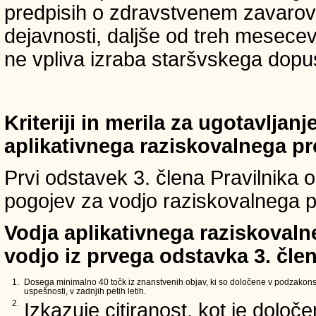
predpisih o zdravstvenem zavarova
dejavnosti, daljše od treh mesece
ne vpliva izraba staršvskega dopust
Kriteriji in merila za ugotavljan
aplikativnega raziskovalnega p
Prvi odstavek 3. člena Pravilnika o 
pogojev za vodjo raziskovalnega p
Vodja aplikativnega raziskovaln
vodjo iz prvega odstavka 3. člen
1.
Dosega minimalno 40 točk iz znanstvenih objav, ki so določene v podzakons
uspešnosti, v zadnjih petih letih.
2.
Izkazuje citiranost, kot je določ