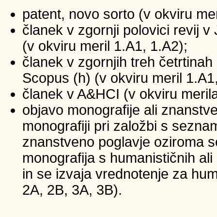
patent, novo sorto (v okviru mer
članek v zgornji polovici revij
(v okviru meril 1.A1, 1.A2);
članek v zgornjih treh četrtinah 
Scopus (h) (v okviru meril 1.A1
članek v A&HCI (v okviru merila
objavo monografije ali znanstv
monografiji pri založbi s sezna
znanstveno poglavje oziroma se
monografija s humanističnih ali
in se izvaja vrednotenje za huma
2A, 2B, 3A, 3B).