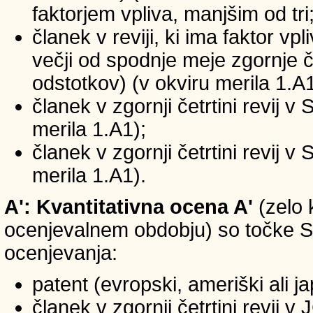
faktorjem vpliva, manjšim od tri
članek v reviji, ki ima faktor vp
večji od spodnje meje zgornje če
odstotkov) (v okviru merila 1.A1
članek v zgornji četrtini revij v
merila 1.A1);
članek v zgornji četrtini revij v
merila 1.A1).
A': Kvantitativna ocena A'
(zelo 
ocenjevalnem obdobju) so točke SIC
ocenjevanja:
patent (evropski, ameriški ali j
članek v zgornji četrtini revij 