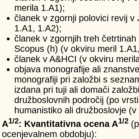
merila 1.A1);
članek v zgornji polovici revij v
1.A1, 1.A2);
članek v zgornjih treh četrtinah 
Scopus (h) (v okviru meril 1.A1,
članek v A&HCI (v okviru merila
objava monografije ali znanstv
monografiji pri založbi s sezn
izdana pri tuji ali domači založb
družboslovnih področij (po vrst
humanistiko ali družboslovje (v 
1/2
1/2
A
: Kvantitativna ocena A
(p
ocenjevalnem obdobju):