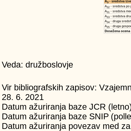
A
- sredstva iz
3
A
- sredstva po
32
A
- sredstva med
31
A
- sredstva dru
33
A
- druga sreds
34
A
- druga gospo
35
Dosežena ocena
Veda: družboslovje
Vir bibliografskih zapisov: Vzaj
28. 6. 2021
Datum ažuriranja baze JCR (letno)
Datum ažuriranja baze SNIP (pollet
Datum ažuriranja povezav med zapi