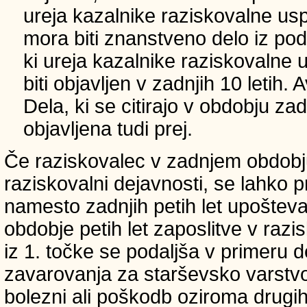
ureja kazalnike raziskovalne usp
mora biti znanstveno delo iz p
ki ureja kazalnike raziskovalne 
biti objavljen v zadnjih 10 letih.
Dela, ki se citirajo v obdobju zad
objavljena tudi prej.
Če raziskovalec v zadnjem obdobju
raziskovalni dejavnosti, se lahko pri
namesto zadnjih petih let upošteva
obdobje petih let zaposlitve v raz
iz 1. točke se podaljša v primeru 
zavarovanja za starševsko varstvo
bolezni ali poškodb oziroma drugih