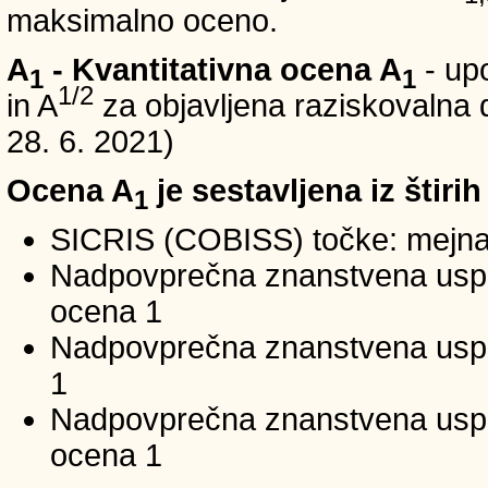
maksimalno oceno.
A
- Kvantitativna ocena A
- up
1
1
1/2
in A
za objavljena raziskovalna d
28. 6. 2021)
Ocena A
je sestavljena iz štirih
1
SICRIS (COBISS) točke: mejna
Nadpovprečna znanstvena uspeš
ocena 1
Nadpovprečna znanstvena uspe
1
Nadpovprečna znanstvena usp
ocena 1