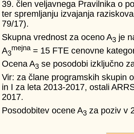
39. člen veljavnega Pravilnika o po
ter spremljanju izvajanja raziskoval
79/17).
Skupna vrednost za oceno A
je n
3
mejna
A
= 15 FTE cenovne kategori
3
Ocena A
se posodobi izključno z
3
Vir: za člane programskih skup
in I za leta 2013-2017, ostali A
2017.
Posodobitev ocene A
za poziv v 
3