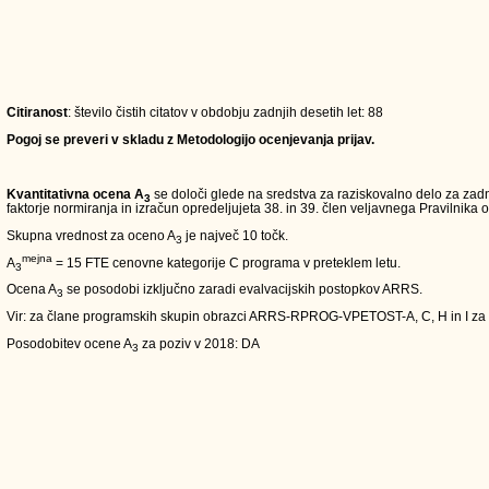
Citiranost
: število čistih citatov v obdobju zadnjih desetih let: 88
Pogoj se preveri v skladu z Metodologijo ocenjevanja prijav.
Kvantitativna ocena A
se določi glede na sredstva za raziskovalno delo za zadn
3
faktorje normiranja in izračun opredeljujeta 38. in 39. člen veljavnega Pravilnika o
Skupna vrednost za oceno A
je največ 10 točk.
3
mejna
A
= 15 FTE cenovne kategorije C programa v preteklem letu.
3
Ocena A
se posodobi izključno zaradi evalvacijskih postopkov ARRS.
3
Vir: za člane programskih skupin obrazci ARRS-RPROG-VPETOST-A, C, H in I za
Posodobitev ocene A
za poziv v 2018: DA
3