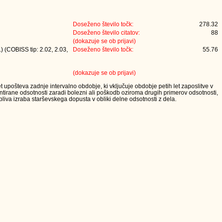
Doseženo število točk:
278.32
Doseženo število citatov:
88
(dokazuje se ob prijavi)
) (COBISS tip: 2.02, 2.03,
Doseženo število točk:
55.76
(dokazuje se ob prijavi)
t upošteva zadnje intervalno obdobje, ki vključuje obdobje petih let zaposlitve v
tirane odsotnosti zaradi bolezni ali poškodb oziroma drugih primerov odsotnosti,
iva izraba starševskega dopusta v obliki delne odsotnosti z dela.