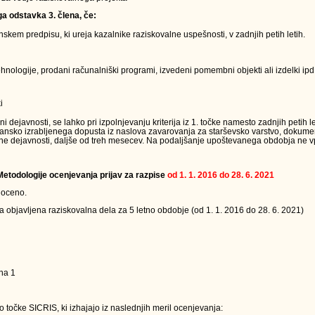
ga odstavka 3. člena, če:
kem predpisu, ki ureja kazalnike raziskovalne uspešnosti, v zadnjih petih letih.
nologije, prodani računalniški programi, izvedeni pomembni objekti ali izdelki ipd.
i
ejavnosti, se lahko pri izpolnjevanju kriterija iz 1. točke namesto zadnjih petih le
jansko izrabljenega dopusta iz naslova zavarovanja za starševsko varstvo, dokumen
ne dejavnosti, daljše od treh mesecev. Na podaljšanje upoštevanega obdobja ne vpl
 Metodologije ocenjevanja prijav za razpise
od 1. 1. 2016 do 28. 6. 2021
 oceno.
a objavljena raziskovalna dela za 5 letno obdobje (od 1. 1. 2016 do 28. 6. 2021)
na 1
 točke SICRIS, ki izhajajo iz naslednjih meril ocenjevanja: