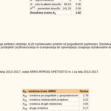
A'' - izjemni dosežki
0
0
A' - zelo kvalitetni dosežki
86.54
0.06
1/2
A
- pomembni dosežki
141.29
0.09
Dosežena ocena A
1.02
1
je petletno obdobje, ki jih raziskovalec pridobi od pogodbenih partnerjev. Sredst
 postopkih (so)financiranja in ocenjevanja ter spremljanju izvajanja raziskovalne dej
 leta 2013-2017, ostali ARRS-RPROG-VPETOST-D in J za leta 2013-2017.
A
- sredstva izven ARRS
Ocena
3
A
- sredstva po pogodbah z gospodarstvom
2.78
32
A
- sredstva mednarodnih projektov
0.22
31
A
- sredstva drugih ministrstev
0.05
33
A
- druga sredstva
0.17
34