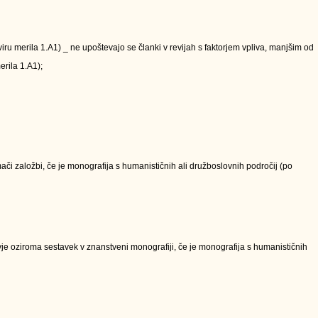
kviru merila 1.A1) _ ne upoštevajo se članki v revijah s faktorjem vpliva, manjšim od
erila 1.A1);
či založbi, če je monografija s humanističnih ali družboslovnih področij (po
e oziroma sestavek v znanstveni monografiji, če je monografija s humanističnih