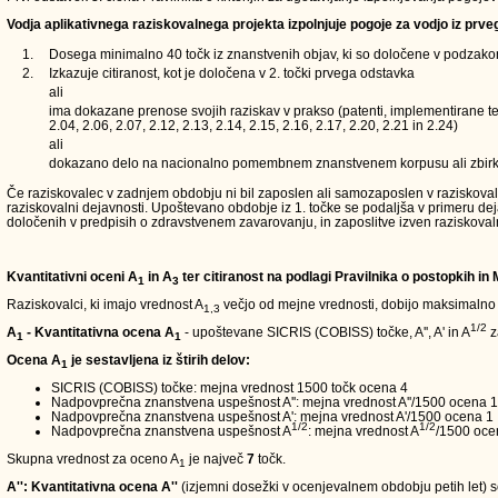
Vodja aplikativnega raziskovalnega projekta izpolnjuje pogoje za vodjo iz prve
1.
Dosega minimalno 40 točk iz znanstvenih objav, ki so določene v podzakons
2.
Izkazuje citiranost, kot je določena v 2. točki prvega odstavka
ali
ima dokazane prenose svojih raziskav v prakso (patenti, implementirane teh
2.04, 2.06, 2.07, 2.12, 2.13, 2.14, 2.15, 2.16, 2.17, 2.20, 2.21 in 2.24)
ali
dokazano delo na nacionalno pomembnem znanstvenem korpusu ali zbirk
Če raziskovalec v zadnjem obdobju ni bil zaposlen ali samozaposlen v raziskovalni d
raziskovalni dejavnosti. Upoštevano obdobje iz 1. točke se podaljša v primeru de
določenih v predpisih o zdravstvenem zavarovanju, in zaposlitve izven raziskoval
Kvantitativni oceni A
in A
ter citiranost na podlagi Pravilnika o postopkih in
1
3
Raziskovalci, ki imajo vrednost A
večjo od mejne vrednosti, dobijo maksimalno
1,3
1/2
A
- Kvantitativna ocena A
- upoštevane SICRIS (COBISS) točke, A'', A' in A
z
1
1
Ocena A
je sestavljena iz štirih delov:
1
SICRIS (COBISS) točke: mejna vrednost 1500 točk ocena 4
Nadpovprečna znanstvena uspešnost A'': mejna vrednost A''/1500 ocena 1
Nadpovprečna znanstvena uspešnost A': mejna vrednost A'/1500 ocena 1
1/2
1/2
Nadpovprečna znanstvena uspešnost A
: mejna vrednost A
/1500 oce
Skupna vrednost za oceno A
je največ
7
točk.
1
A'': Kvantitativna ocena A''
(izjemni dosežki v ocenjevalnem obdobju petih let) so