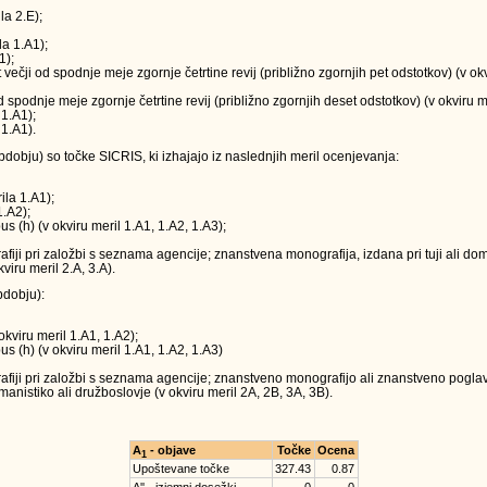
la 2.E);
la 1.A1);
1);
t večji od spodnje meje zgornje četrtine revij (približno zgornjih pet odstotkov) (v o
 od spodnje meje zgornje četrtine revij (približno zgornjih deset odstotkov) (v okviru m
 1.A1);
 1.A1).
obju) so točke SICRIS, ki izhajajo iz naslednjih meril ocenjevanja:
ila 1.A1);
1.A2);
us (h) (v okviru meril 1.A1, 1.A2, 1.A3);
ji pri založbi s seznama agencije; znanstvena monografija, izdana pri tuji ali doma
viru meril 2.A, 3.A).
dobju):
okviru meril 1.A1, 1.A2);
us (h) (v okviru meril 1.A1, 1.A2, 1.A3)
iji pri založbi s seznama agencije; znanstveno monografijo ali znanstveno poglavj
anistiko ali družboslovje (v okviru meril 2A, 2B, 3A, 3B).
A
- objave
Točke
Ocena
1
Upoštevane točke
327.43
0.87