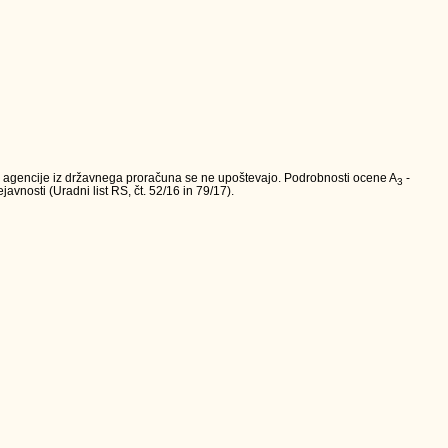
va agencije iz državnega proračuna se ne upoštevajo. Podrobnosti ocene A
-
3
avnosti (Uradni list RS, čt. 52/16 in 79/17).