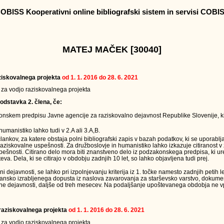
OBISS Kooperativni online bibliografski sistem in servisi COBI
MATEJ MAČEK [30040]
raziskovalnega projekta
od 1. 1. 2016 do 28. 6. 2021
v za vodjo raziskovalnega projekta
odstavka 2. člena, če:
onskem predpisu Javne agencije za raziskovalno dejavnost Republike Slovenije, ki
humanistiko lahko tudi v 2.A ali 3.A,B.
člankov, za katere obstaja polni bibliografski zapis v bazah podatkov, ki se uporabl
raziskovalne uspešnosti. Za družboslovje in humanistiko lahko izkazuje citiranost v
ešnosti. Citirano delo mora biti znanstveno delo iz podzakonskega predpisa, ki ur
eva. Dela, ki se citirajo v obdobju zadnjih 10 let, so lahko objavljena tudi prej.
ejavnosti, se lahko pri izpolnjevanju kriterija iz 1. točke namesto zadnjih petih le
jansko izrabljenega dopusta iz naslova zavarovanja za starševsko varstvo, dokumen
ne dejavnosti, daljše od treh mesecev. Na podaljšanje upoštevanega obdobja ne vpl
a raziskovalnega projekta
od 1. 1. 2016 do 28. 6. 2021
v za vodjo raziskovalnega projekta