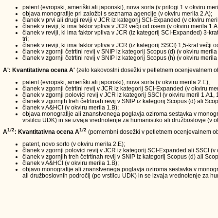
patent (evropski, ameriški ali japonski), nova sorta (v prilogi 1 v okviru meri
objava monografije pri založbi s seznama agencije (v okviru merila 2.A);
članek v prvi ali drugi reviji v JCR iz kategorij SCI-Expanded (v okviru meri
članek v reviji, ki ima faktor vpliva v JCR večji od osem (v okviru merila 1.A
članek v reviji, ki ima faktor vpliva v JCR (iz kategorij SCI-Expanded) 3-kra
tri;
članek v reviji, ki ima faktor vpliva v JCR (iz kategorij SSCI) 1,5-krat večji
članek v zgornji četrtini revij v SNIP iz kategorij Scopus (d) (v okviru merila
članek v zgornji četrtini revij v SNIP iz kategorij Scopus (h) (v okviru merila
A': Kvantitativna ocena A'
(zelo kakovostni dosežki v petletnem ocenjevalnem obd
patent (evropski, ameriški ali japonski), nova sorta (v okviru merila 2.E);
članek v zgornji četrtini revij v JCR iz kategorij SCI-Expanded (v okviru mer
članek v zgornji polovici revij v JCR iz kategorij SSCI (v okviru meril 1.A1, 
članek v zgornjih treh četrtinah revij v SNIP iz kategorij Scopus (d) ali Scop
članek v A&HCI (v okviru merila 1.B);
objava monografije ali znanstvenega poglavja oziroma sestavka v monografi
vrstilcu UDK) in se izvaja vrednotenje za humanistiko ali družboslovje (v ok
1/2
1/2
A
: Kvantitativna ocena A
(pomembni dosežki v petletnem ocenjevalnem ob
patent, novo sorto (v okviru merila 2.E);
članek v zgornji polovici revij v JCR iz kategorij SCI-Expanded ali SSCI (v 
članek v zgornjih treh četrtinah revij v SNIP iz kategorij Scopus (d) ali Scop
članek v A&HCI (v okviru merila 1.B);
objavo monografije ali znanstvenega poglavja oziroma sestavka v monograf
ali družboslovnih področij (po vrstilcu UDK) in se izvaja vrednotenje za hum