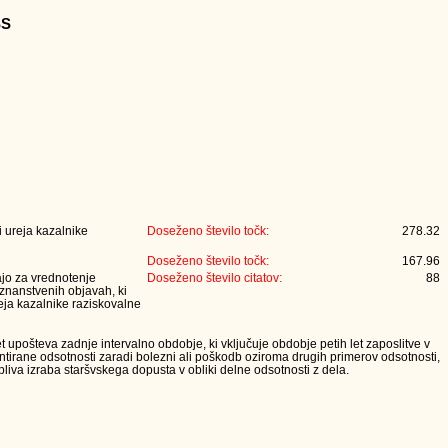
SS
 ureja kazalnike
Doseženo število točk:
278.32
Doseženo število točk:
167.96
jajo za vrednotenje
Doseženo število citatov:
88
 znanstvenih objavah, ki
eja kazalnike raziskovalne
t upošteva zadnje intervalno obdobje, ki vključuje obdobje petih let zaposlitve v
tirane odsotnosti zaradi bolezni ali poškodb oziroma drugih primerov odsotnosti,
iva izraba staršvskega dopusta v obliki delne odsotnosti z dela.