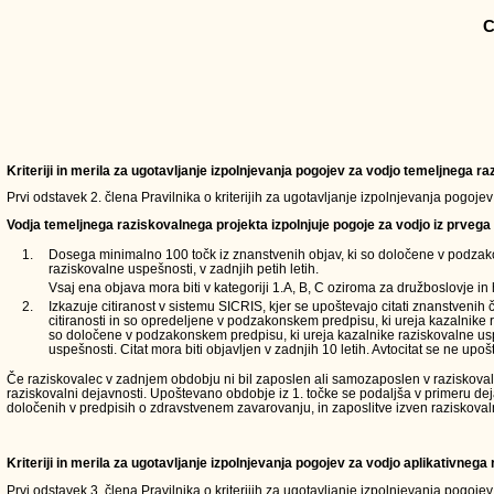
C
Kriteriji in merila za ugotavljanje izpolnjevanja pogojev za vodjo temeljnega 
Prvi odstavek 2. člena Pravilnika o kriterijih za ugotavljanje izpolnjevanja pogoje
Vodja temeljnega raziskovalnega projekta izpolnjuje pogoje za vodjo iz prvega 
1.
Dosega minimalno 100 točk iz znanstvenih objav, ki so določene v podzak
raziskovalne uspešnosti, v zadnjih petih letih.
Vsaj ena objava mora biti v kategoriji 1.A, B, C oziroma za družboslovje in 
2.
Izkazuje citiranost v sistemu SICRIS, kjer se upoštevajo citati znanstvenih 
citiranosti in so opredeljene v podzakonskem predpisu, ki ureja kazalnike 
so določene v podzakonskem predpisu, ki ureja kazalnike raziskovalne usp
uspešnosti. Citat mora biti objavljen v zadnjih 10 letih. Avtocitat se ne upošt
Če raziskovalec v zadnjem obdobju ni bil zaposlen ali samozaposlen v raziskovalni d
raziskovalni dejavnosti. Upoštevano obdobje iz 1. točke se podaljša v primeru de
določenih v predpisih o zdravstvenem zavarovanju, in zaposlitve izven raziskoval
Kriteriji in merila za ugotavljanje izpolnjevanja pogojev za vodjo aplikativneg
Prvi odstavek 3. člena Pravilnika o kriterijih za ugotavljanje izpolnjevanja pogoje