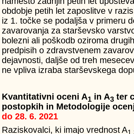
namesto zadnjih petih let upošteva
obdobje petih let zaposlitve v raz
iz 1. točke se podaljša v primeru 
zavarovanja za starševsko varstvo
bolezni ali poškodb oziroma drugih
predpisih o zdravstvenem zavarova
dejavnosti, daljše od treh mesece
ne vpliva izraba starševskega dopu
Kvantitativni oceni A
in A
ter c
1
3
postopkih in Metodologije ocenj
do 28. 6. 2021
Raziskovalci, ki imajo vrednost A
1,