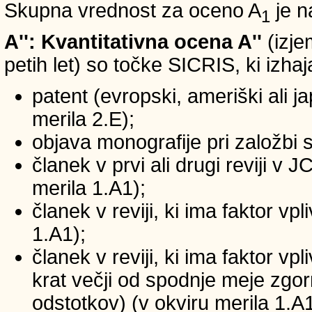
Skupna vrednost za oceno A
je n
1
A'': Kvantitativna ocena A''
(izje
petih let) so točke SICRIS, ki izhaj
patent (evropski, ameriški ali ja
merila 2.E);
objava monografije pri založbi 
članek v prvi ali drugi reviji v
merila 1.A1);
članek v reviji, ki ima faktor v
1.A1);
članek v reviji, ki ima faktor v
krat večji od spodnje meje zgornj
odstotkov) (v okviru merila 1.A1