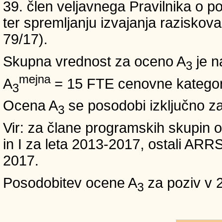
39. člen veljavnega Pravilnika o po
ter spremljanju izvajanja raziskoval
79/17).
Skupna vrednost za oceno A
je n
3
mejna
A
= 15 FTE cenovne kategori
3
Ocena A
se posodobi izključno z
3
Vir: za člane programskih skup
in I za leta 2013-2017, ostali A
2017.
Posodobitev ocene A
za poziv v 
3