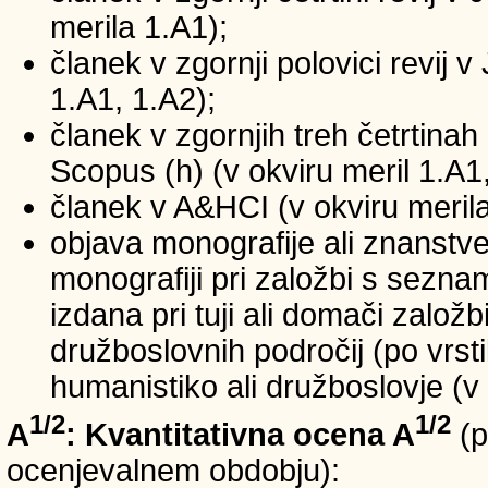
merila 1.A1);
članek v zgornji polovici revij v
1.A1, 1.A2);
članek v zgornjih treh četrtinah 
Scopus (h) (v okviru meril 1.A1,
članek v A&HCI (v okviru merila
objava monografije ali znanstv
monografiji pri založbi s sezn
izdana pri tuji ali domači založb
družboslovnih področij (po vrst
humanistiko ali družboslovje (v 
1/2
1/2
A
: Kvantitativna ocena A
(p
ocenjevalnem obdobju):