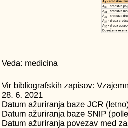
A
- sredstva iz
3
A
- sredstva po
32
A
- sredstva med
31
A
- sredstva dru
33
A
- druga sreds
34
A
- druga gospo
35
Dosežena ocena
Veda: medicina
Vir bibliografskih zapisov: Vzaj
28. 6. 2021
Datum ažuriranja baze JCR (letno)
Datum ažuriranja baze SNIP (pollet
Datum ažuriranja povezav med zapi