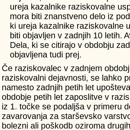
ureja kazalnike raziskovalne usp
mora biti znanstveno delo iz p
ki ureja kazalnike raziskovalne 
biti objavljen v zadnjih 10 letih.
Dela, ki se citirajo v obdobju zad
objavljena tudi prej.
Če raziskovalec v zadnjem obdobju
raziskovalni dejavnosti, se lahko pri
namesto zadnjih petih let upošteva
obdobje petih let zaposlitve v raz
iz 1. točke se podaljša v primeru 
zavarovanja za starševsko varstvo
bolezni ali poškodb oziroma drugih