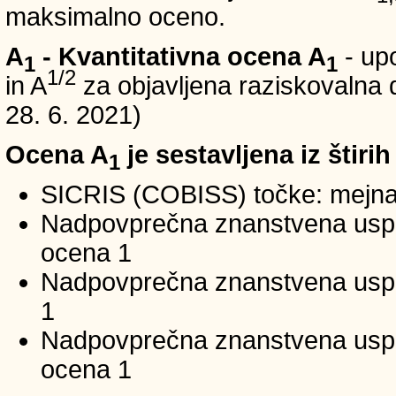
maksimalno oceno.
A
- Kvantitativna ocena A
- up
1
1
1/2
in A
za objavljena raziskovalna d
28. 6. 2021)
Ocena A
je sestavljena iz štirih
1
SICRIS (COBISS) točke: mejna
Nadpovprečna znanstvena uspeš
ocena 1
Nadpovprečna znanstvena uspe
1
Nadpovprečna znanstvena usp
ocena 1