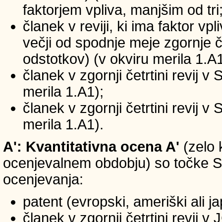
faktorjem vpliva, manjšim od tri
članek v reviji, ki ima faktor vp
večji od spodnje meje zgornje če
odstotkov) (v okviru merila 1.A1
članek v zgornji četrtini revij v
merila 1.A1);
članek v zgornji četrtini revij v
merila 1.A1).
A': Kvantitativna ocena A'
(zelo 
ocenjevalnem obdobju) so točke SIC
ocenjevanja:
patent (evropski, ameriški ali j
članek v zgornji četrtini revij 