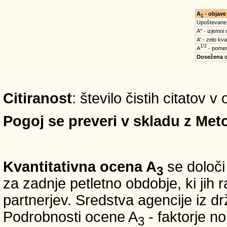
A
- objave
1
Upoštevane
A'' - izjemni
A' - zelo kva
1/2
A
- pomem
Dosežena 
Citiranost
: število čistih citatov 
Pogoj se preveri v skladu z Meto
Kvantitativna ocena A
se določi
3
za zadnje petletno obdobje, ki jih
partnerjev. Sredstva agencije iz 
Podrobnosti ocene A
- faktorje no
3