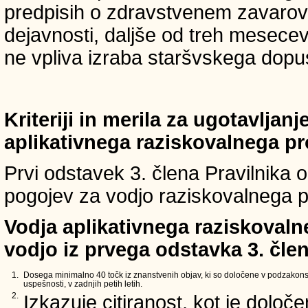
predpisih o zdravstvenem zavarova
dejavnosti, daljše od treh mesece
ne vpliva izraba staršvskega dopust
Kriteriji in merila za ugotavljan
aplikativnega raziskovalnega p
Prvi odstavek 3. člena Pravilnika o 
pogojev za vodjo raziskovalnega p
Vodja aplikativnega raziskovaln
vodjo iz prvega odstavka 3. člen
1.
Dosega minimalno 40 točk iz znanstvenih objav, ki so določene v podzakons
uspešnosti, v zadnjih petih letih.
2.
Izkazuje citiranost, kot je določ