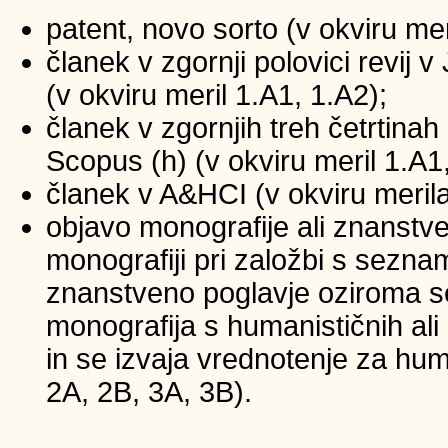
patent, novo sorto (v okviru mer
članek v zgornji polovici revij
(v okviru meril 1.A1, 1.A2);
članek v zgornjih treh četrtinah 
Scopus (h) (v okviru meril 1.A1
članek v A&HCI (v okviru merila
objavo monografije ali znanstv
monografiji pri založbi s sezna
znanstveno poglavje oziroma se
monografija s humanističnih ali
in se izvaja vrednotenje za huma
2A, 2B, 3A, 3B).