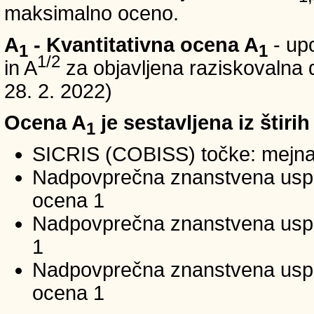
maksimalno oceno.
A
- Kvantitativna ocena A
- up
1
1
1/2
in A
za objavljena raziskovalna d
28. 2. 2022)
Ocena A
je sestavljena iz štirih
1
SICRIS (COBISS) točke: mejna
Nadpovprečna znanstvena uspeš
ocena 1
Nadpovprečna znanstvena uspe
1
Nadpovprečna znanstvena usp
ocena 1