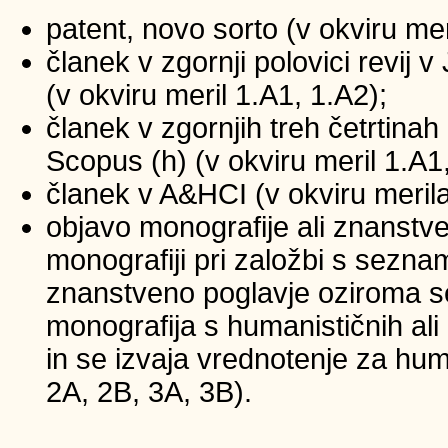
patent, novo sorto (v okviru mer
članek v zgornji polovici revij
(v okviru meril 1.A1, 1.A2);
članek v zgornjih treh četrtinah 
Scopus (h) (v okviru meril 1.A1
članek v A&HCI (v okviru merila
objavo monografije ali znanstv
monografiji pri založbi s sezna
znanstveno poglavje oziroma se
monografija s humanističnih ali
in se izvaja vrednotenje za huma
2A, 2B, 3A, 3B).