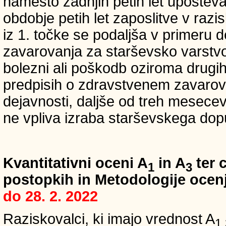
namesto zadnjih petih let upošteva
obdobje petih let zaposlitve v raz
iz 1. točke se podaljša v primeru 
zavarovanja za starševsko varstvo
bolezni ali poškodb oziroma drugih
predpisih o zdravstvenem zavarova
dejavnosti, daljše od treh mesece
ne vpliva izraba starševskega dopu
Kvantitativni oceni A
in A
ter c
1
3
postopkih in Metodologije ocenj
do 28. 2. 2022
Raziskovalci, ki imajo vrednost A
1,