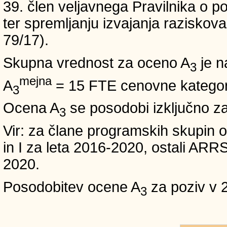
39. člen veljavnega Pravilnika o po
ter spremljanju izvajanja raziskoval
79/17).
Skupna vrednost za oceno A
je n
3
mejna
A
= 15 FTE cenovne kategori
3
Ocena A
se posodobi izključno z
3
Vir: za člane programskih skup
in I za leta 2016-2020, ostali A
2020.
Posodobitev ocene A
za poziv v 
3