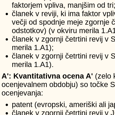
faktorjem vpliva, manjšim od tri
članek v reviji, ki ima faktor vp
večji od spodnje meje zgornje če
odstotkov) (v okviru merila 1.A1
članek v zgornji četrtini revij v
merila 1.A1);
članek v zgornji četrtini revij v
merila 1.A1).
A': Kvantitativna ocena A'
(zelo 
ocenjevalnem obdobju) so točke SIC
ocenjevanja:
patent (evropski, ameriški ali j
članek v zgornji četrtini revij 