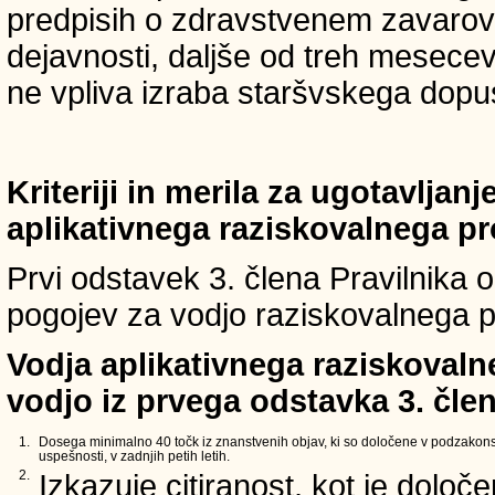
predpisih o zdravstvenem zavarova
dejavnosti, daljše od treh mesece
ne vpliva izraba staršvskega dopust
Kriteriji in merila za ugotavljan
aplikativnega raziskovalnega p
Prvi odstavek 3. člena Pravilnika o 
pogojev za vodjo raziskovalnega p
Vodja aplikativnega raziskovaln
vodjo iz prvega odstavka 3. člen
1.
Dosega minimalno 40 točk iz znanstvenih objav, ki so določene v podzakons
uspešnosti, v zadnjih petih letih.
2.
Izkazuje citiranost, kot je določ