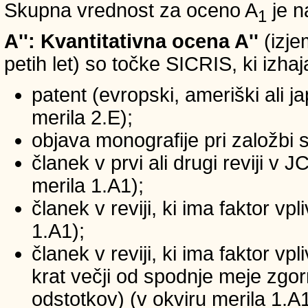
Skupna vrednost za oceno A
je n
1
A'': Kvantitativna ocena A''
(izje
petih let) so točke SICRIS, ki izhaj
patent (evropski, ameriški ali ja
merila 2.E);
objava monografije pri založbi 
članek v prvi ali drugi reviji v
merila 1.A1);
članek v reviji, ki ima faktor v
1.A1);
članek v reviji, ki ima faktor v
krat večji od spodnje meje zgornj
odstotkov) (v okviru merila 1.A1