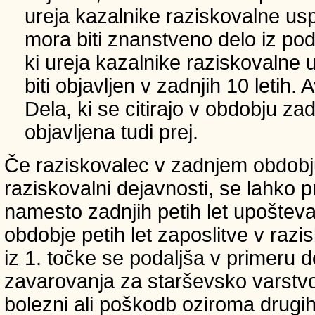
ureja kazalnike raziskovalne usp
mora biti znanstveno delo iz p
ki ureja kazalnike raziskovalne 
biti objavljen v zadnjih 10 letih.
Dela, ki se citirajo v obdobju zad
objavljena tudi prej.
Če raziskovalec v zadnjem obdobju
raziskovalni dejavnosti, se lahko pri
namesto zadnjih petih let upošteva
obdobje petih let zaposlitve v raz
iz 1. točke se podaljša v primeru 
zavarovanja za starševsko varstvo
bolezni ali poškodb oziroma drugih