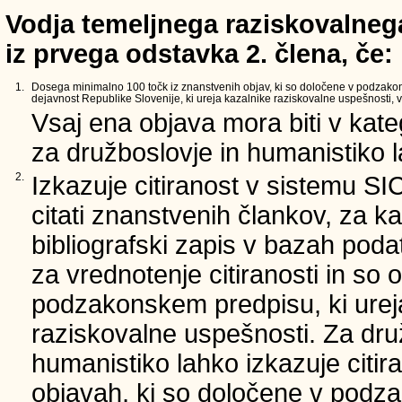
Vodja temeljnega raziskovalnega
iz prvega odstavka 2. člena, če:
1.
Dosega minimalno 100 točk iz znanstvenih objav, ki so določene v podzako
dejavnost Republike Slovenije, ki ureja kazalnike raziskovalne uspešnosti, v 
Vsaj ena objava mora biti v kate
za družboslovje in humanistiko la
2.
Izkazuje citiranost v sistemu SI
citati znanstvenih člankov, za ka
bibliografski zapis v bazah podat
za vrednotenje citiranosti in so 
podzakonskem predpisu, ki urej
raziskovalne uspešnosti. Za dru
humanistiko lahko izkazuje citir
objavah, ki so določene v podz