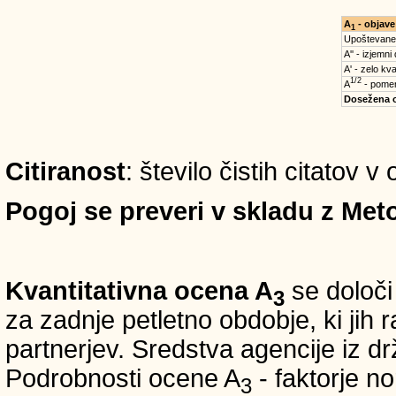
A
- objave
1
Upoštevane
A'' - izjemni
A' - zelo kva
1/2
A
- pomem
Dosežena 
Citiranost
: število čistih citatov v
Pogoj se preveri v skladu z Meto
Kvantitativna ocena A
se določi
3
za zadnje petletno obdobje, ki jih
partnerjev. Sredstva agencije iz 
Podrobnosti ocene A
- faktorje no
3