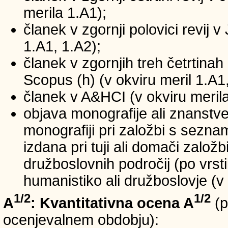
merila 1.A1);
članek v zgornji polovici revij v
1.A1, 1.A2);
članek v zgornjih treh četrtinah 
Scopus (h) (v okviru meril 1.A1,
članek v A&HCI (v okviru merila
objava monografije ali znanstv
monografiji pri založbi s sezn
izdana pri tuji ali domači založb
družboslovnih področij (po vrst
humanistiko ali družboslovje (v 
1/2
1/2
A
: Kvantitativna ocena A
(p
ocenjevalnem obdobju):