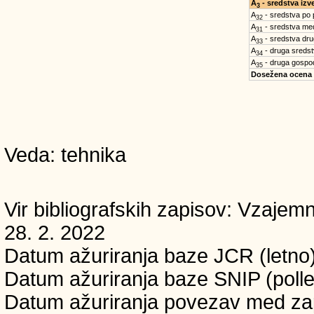
A
- sredstva iz
3
A
- sredstva po
32
A
- sredstva med
31
A
- sredstva dru
33
A
- druga sreds
34
A
- druga gospo
35
Dosežena ocena
Veda: tehnika
Vir bibliografskih zapisov: Vzaj
28. 2. 2022
Datum ažuriranja baze JCR (letno)
Datum ažuriranja baze SNIP (polle
Datum ažuriranja povezav med zapi