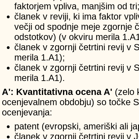
faktorjem vpliva, manjšim od tri
članek v reviji, ki ima faktor vp
večji od spodnje meje zgornje če
odstotkov) (v okviru merila 1.A1
članek v zgornji četrtini revij v
merila 1.A1);
članek v zgornji četrtini revij v
merila 1.A1).
A': Kvantitativna ocena A'
(zelo 
ocenjevalnem obdobju) so točke SIC
ocenjevanja:
patent (evropski, ameriški ali j
članek v zgornji četrtini revij 