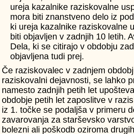
ureja kazalnike raziskovalne usp
mora biti znanstveno delo iz p
ki ureja kazalnike raziskovalne 
biti objavljen v zadnjih 10 letih.
Dela, ki se citirajo v obdobju zad
objavljena tudi prej.
Če raziskovalec v zadnjem obdobju
raziskovalni dejavnosti, se lahko pri
namesto zadnjih petih let upošteva
obdobje petih let zaposlitve v raz
iz 1. točke se podaljša v primeru 
zavarovanja za starševsko varstvo
bolezni ali poškodb oziroma drugih