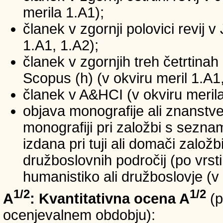
merila 1.A1);
članek v zgornji polovici revij v
1.A1, 1.A2);
članek v zgornjih treh četrtinah 
Scopus (h) (v okviru meril 1.A1,
članek v A&HCI (v okviru merila
objava monografije ali znanstv
monografiji pri založbi s sezn
izdana pri tuji ali domači založb
družboslovnih področij (po vrst
humanistiko ali družboslovje (v 
1/2
1/2
A
: Kvantitativna ocena A
(p
ocenjevalnem obdobju):