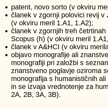
patent, novo sorto (v okviru mer
članek v zgornji polovici revij
(v okviru meril 1.A1, 1.A2);
članek v zgornjih treh četrtinah 
Scopus (h) (v okviru meril 1.A1
članek v A&HCI (v okviru merila
objavo monografije ali znanstv
monografiji pri založbi s sezna
znanstveno poglavje oziroma se
monografija s humanističnih ali
in se izvaja vrednotenje za huma
2A, 2B, 3A, 3B).