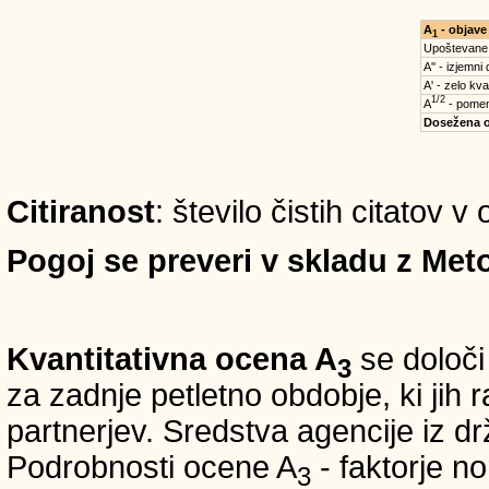
A
- objave
1
Upoštevane
A'' - izjemni
A' - zelo kva
1/2
A
- pomem
Dosežena 
Citiranost
: število čistih citatov 
Pogoj se preveri v skladu z Meto
Kvantitativna ocena A
se določi
3
za zadnje petletno obdobje, ki jih
partnerjev. Sredstva agencije iz 
Podrobnosti ocene A
- faktorje no
3