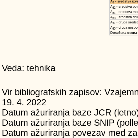
A
- sredstva iz
3
A
- sredstva po
32
A
- sredstva med
31
A
- sredstva dru
33
A
- druga sreds
34
A
- druga gospo
35
Dosežena ocena
Veda: tehnika
Vir bibliografskih zapisov: Vzaj
19. 4. 2022
Datum ažuriranja baze JCR (letno)
Datum ažuriranja baze SNIP (polle
Datum ažuriranja povezav med zapi