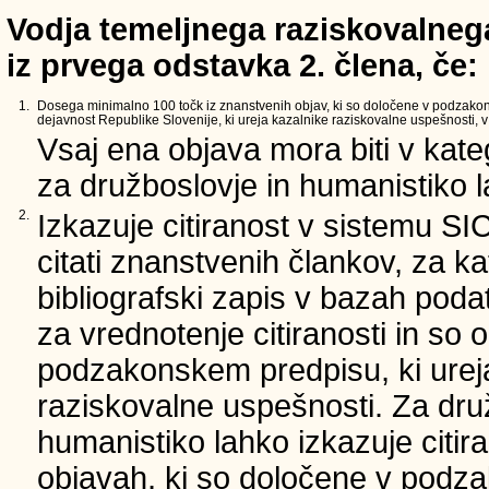
Vodja temeljnega raziskovalnega
iz prvega odstavka 2. člena, če:
1.
Dosega minimalno 100 točk iz znanstvenih objav, ki so določene v podzako
dejavnost Republike Slovenije, ki ureja kazalnike raziskovalne uspešnosti, v 
Vsaj ena objava mora biti v kate
za družboslovje in humanistiko la
2.
Izkazuje citiranost v sistemu SI
citati znanstvenih člankov, za ka
bibliografski zapis v bazah podat
za vrednotenje citiranosti in so 
podzakonskem predpisu, ki urej
raziskovalne uspešnosti. Za dru
humanistiko lahko izkazuje citir
objavah, ki so določene v podz