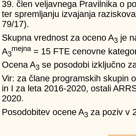
39. člen veljavnega Pravilnika o po
ter spremljanju izvajanja raziskoval
79/17).
Skupna vrednost za oceno A
je n
3
mejna
A
= 15 FTE cenovne kategori
3
Ocena A
se posodobi izključno z
3
Vir: za člane programskih skup
in I za leta 2016-2020, ostali A
2020.
Posodobitev ocene A
za poziv v 
3