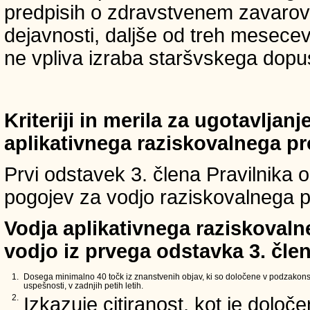
predpisih o zdravstvenem zavarova
dejavnosti, daljše od treh mesece
ne vpliva izraba staršvskega dopust
Kriteriji in merila za ugotavljan
aplikativnega raziskovalnega p
Prvi odstavek 3. člena Pravilnika o 
pogojev za vodjo raziskovalnega p
Vodja aplikativnega raziskovaln
vodjo iz prvega odstavka 3. člen
1.
Dosega minimalno 40 točk iz znanstvenih objav, ki so določene v podzakons
uspešnosti, v zadnjih petih letih.
2.
Izkazuje citiranost, kot je določ