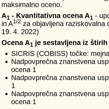
maksimalno oceno.
A
- Kvantitativna ocena A
- up
1
1
1/2
in A
za objavljena raziskovalna d
19. 4. 2022)
Ocena A
je sestavljena iz štirih
1
SICRIS (COBISS) točke: mejna
Nadpovprečna znanstvena uspeš
ocena 1
Nadpovprečna znanstvena uspe
1
Nadpovprečna znanstvena usp
ocena 1