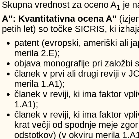
Skupna vrednost za oceno A
je n
1
A'': Kvantitativna ocena A''
(izje
petih let) so točke SICRIS, ki izhaj
patent (evropski, ameriški ali ja
merila 2.E);
objava monografije pri založbi 
članek v prvi ali drugi reviji v
merila 1.A1);
članek v reviji, ki ima faktor v
1.A1);
članek v reviji, ki ima faktor v
krat večji od spodnje meje zgornj
odstotkov) (v okviru merila 1.A1