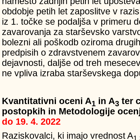
namesto zadnjih petih let upošteva
obdobje petih let zaposlitve v raz
iz 1. točke se podaljša v primeru 
zavarovanja za starševsko varstvo
bolezni ali poškodb oziroma drugih
predpisih o zdravstvenem zavarova
dejavnosti, daljše od treh mesece
ne vpliva izraba starševskega dopu
Kvantitativni oceni A
in A
ter c
1
3
postopkih in Metodologije ocenj
do 19. 4. 2022
Raziskovalci, ki imajo vrednost A
1,