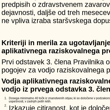
predpisih o zdravstvenem zavarova
dejavnosti, daljše od treh mesece
ne vpliva izraba staršvskega dopust
Kriteriji in merila za ugotavljan
aplikativnega raziskovalnega p
Prvi odstavek 3. člena Pravilnika o 
pogojev za vodjo raziskovalnega p
Vodja aplikativnega raziskovaln
vodjo iz prvega odstavka 3. člen
1.
Dosega minimalno 40 točk iz znanstvenih objav, ki so določene v podzakons
uspešnosti, v zadnjih petih letih.
2.
Izkazuje citiranost, kot je določ