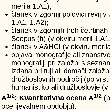
merila 1.A1);
članek v zgornji polovici revij v
1.A1, 1.A2);
članek v zgornjih treh četrtinah 
Scopus (h) (v okviru meril 1.A1,
članek v A&HCI (v okviru merila
objava monografije ali znanstv
monografiji pri založbi s sezn
izdana pri tuji ali domači založb
družboslovnih področij (po vrst
humanistiko ali družboslovje (v 
1/2
1/2
A
: Kvantitativna ocena A
(p
ocenjevalnem obdobju):