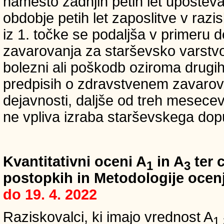
namesto zadnjih petih let upošteva
obdobje petih let zaposlitve v raz
iz 1. točke se podaljša v primeru 
zavarovanja za starševsko varstvo
bolezni ali poškodb oziroma drugih
predpisih o zdravstvenem zavarova
dejavnosti, daljše od treh mesece
ne vpliva izraba starševskega dopu
Kvantitativni oceni A
in A
ter c
1
3
postopkih in Metodologije ocenj
do 19. 4. 2022
Raziskovalci, ki imajo vrednost A
1,