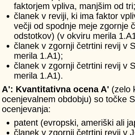
faktorjem vpliva, manjšim od tri
članek v reviji, ki ima faktor vp
večji od spodnje meje zgornje če
odstotkov) (v okviru merila 1.A1
članek v zgornji četrtini revij v
merila 1.A1);
članek v zgornji četrtini revij v
merila 1.A1).
A': Kvantitativna ocena A'
(zelo 
ocenjevalnem obdobju) so točke SIC
ocenjevanja:
patent (evropski, ameriški ali j
članek v zgornji četrtini revij 