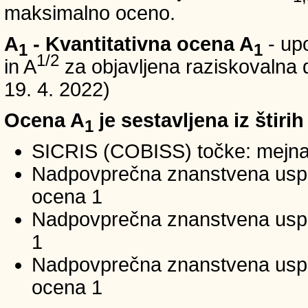
maksimalno oceno.
A
- Kvantitativna ocena A
- up
1
1
1/2
in A
za objavljena raziskovalna d
19. 4. 2022)
Ocena A
je sestavljena iz štirih
1
SICRIS (COBISS) točke: mejna
Nadpovprečna znanstvena uspeš
ocena 1
Nadpovprečna znanstvena uspe
1
Nadpovprečna znanstvena usp
ocena 1