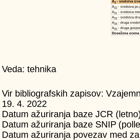
A
- sredstva iz
3
A
- sredstva po
32
A
- sredstva med
31
A
- sredstva dru
33
A
- druga sreds
34
A
- druga gospo
35
Dosežena ocena
Veda: tehnika
Vir bibliografskih zapisov: Vzaj
19. 4. 2022
Datum ažuriranja baze JCR (letno)
Datum ažuriranja baze SNIP (polle
Datum ažuriranja povezav med zapi