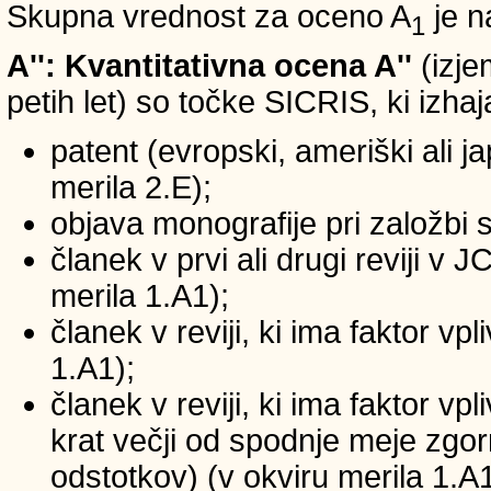
Skupna vrednost za oceno A
je n
1
A'': Kvantitativna ocena A''
(izje
petih let) so točke SICRIS, ki izhaj
patent (evropski, ameriški ali ja
merila 2.E);
objava monografije pri založbi 
članek v prvi ali drugi reviji v
merila 1.A1);
članek v reviji, ki ima faktor v
1.A1);
članek v reviji, ki ima faktor v
krat večji od spodnje meje zgornj
odstotkov) (v okviru merila 1.A1