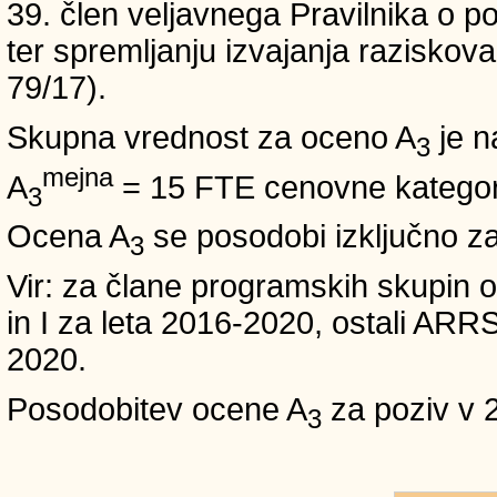
39. člen veljavnega Pravilnika o po
ter spremljanju izvajanja raziskoval
79/17).
Skupna vrednost za oceno A
je n
3
mejna
A
= 15 FTE cenovne kategori
3
Ocena A
se posodobi izključno z
3
Vir: za člane programskih skup
in I za leta 2016-2020, ostali A
2020.
Posodobitev ocene A
za poziv v 
3