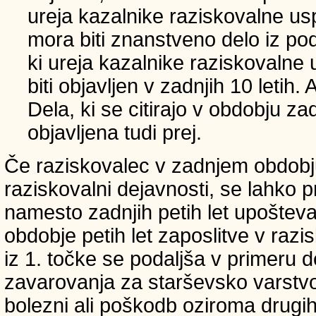
ureja kazalnike raziskovalne usp
mora biti znanstveno delo iz p
ki ureja kazalnike raziskovalne 
biti objavljen v zadnjih 10 letih.
Dela, ki se citirajo v obdobju zad
objavljena tudi prej.
Če raziskovalec v zadnjem obdobju
raziskovalni dejavnosti, se lahko pri
namesto zadnjih petih let upošteva
obdobje petih let zaposlitve v raz
iz 1. točke se podaljša v primeru 
zavarovanja za starševsko varstvo
bolezni ali poškodb oziroma drugih