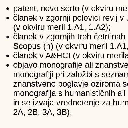
patent, novo sorto (v okviru mer
članek v zgornji polovici revij
(v okviru meril 1.A1, 1.A2);
članek v zgornjih treh četrtinah 
Scopus (h) (v okviru meril 1.A1
članek v A&HCI (v okviru merila
objavo monografije ali znanstv
monografiji pri založbi s sezna
znanstveno poglavje oziroma se
monografija s humanističnih ali
in se izvaja vrednotenje za huma
2A, 2B, 3A, 3B).