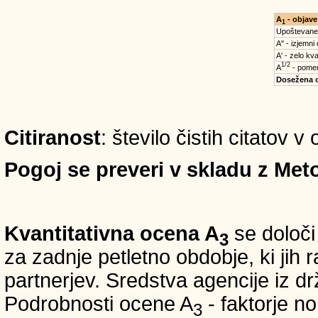
A
- objave
1
Upoštevane
A'' - izjemni
A' - zelo kva
1/2
A
- pomem
Dosežena 
Citiranost
: število čistih citatov v
Pogoj se preveri v skladu z Meto
Kvantitativna ocena A
se določi
3
za zadnje petletno obdobje, ki jih
partnerjev. Sredstva agencije iz 
Podrobnosti ocene A
- faktorje no
3