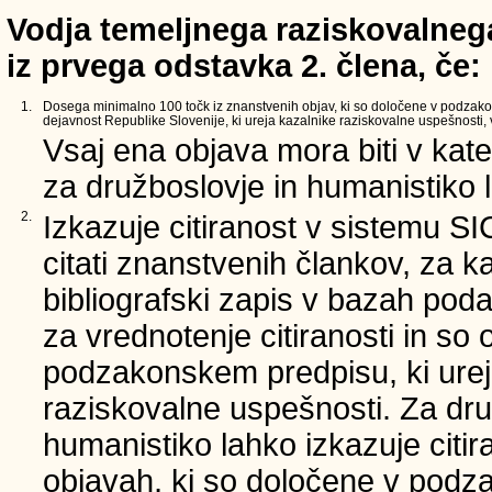
Vodja temeljnega raziskovalnega
iz prvega odstavka 2. člena, če:
1.
Dosega minimalno 100 točk iz znanstvenih objav, ki so določene v podzak
dejavnost Republike Slovenije, ki ureja kazalnike raziskovalne uspešnosti, v
Vsaj ena objava mora biti v kate
za družboslovje in humanistiko l
2.
Izkazuje citiranost v sistemu S
citati znanstvenih člankov, za k
bibliografski zapis v bazah poda
za vrednotenje citiranosti in so
podzakonskem predpisu, ki urej
raziskovalne uspešnosti. Za dru
humanistiko lahko izkazuje citi
objavah, ki so določene v podz