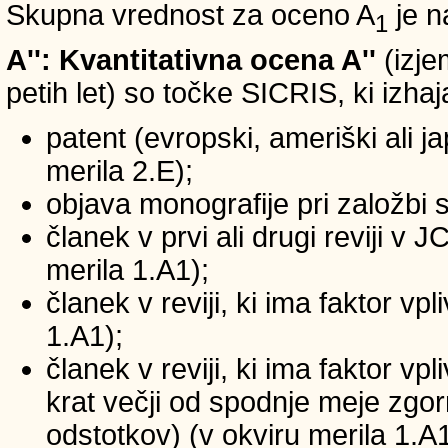
Skupna vrednost za oceno A
je n
1
A'': Kvantitativna ocena A''
(izje
petih let) so točke SICRIS, ki izhaj
patent (evropski, ameriški ali ja
merila 2.E);
objava monografije pri založbi 
članek v prvi ali drugi reviji v
merila 1.A1);
članek v reviji, ki ima faktor v
1.A1);
članek v reviji, ki ima faktor v
krat večji od spodnje meje zgornj
odstotkov) (v okviru merila 1.A1