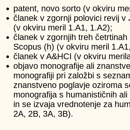
patent, novo sorto (v okviru mer
članek v zgornji polovici revij
(v okviru meril 1.A1, 1.A2);
članek v zgornjih treh četrtinah 
Scopus (h) (v okviru meril 1.A1
članek v A&HCI (v okviru merila
objavo monografije ali znanstv
monografiji pri založbi s sezna
znanstveno poglavje oziroma se
monografija s humanističnih ali
in se izvaja vrednotenje za huma
2A, 2B, 3A, 3B).