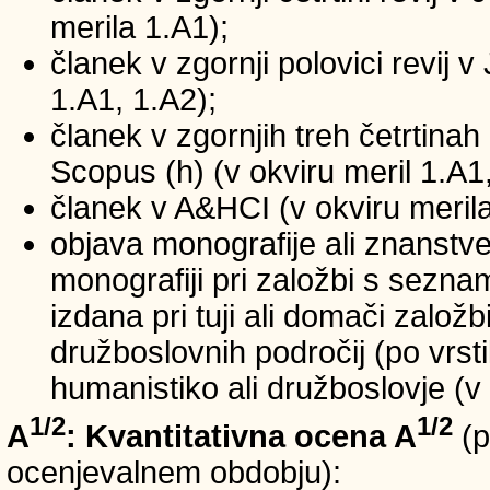
merila 1.A1);
članek v zgornji polovici revij v
1.A1, 1.A2);
članek v zgornjih treh četrtinah 
Scopus (h) (v okviru meril 1.A1,
članek v A&HCI (v okviru merila
objava monografije ali znanstv
monografiji pri založbi s sezn
izdana pri tuji ali domači založb
družboslovnih področij (po vrst
humanistiko ali družboslovje (v 
1/2
1/2
A
: Kvantitativna ocena A
(p
ocenjevalnem obdobju):