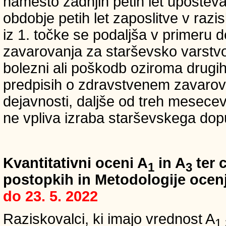
namesto zadnjih petih let upošteva
obdobje petih let zaposlitve v raz
iz 1. točke se podaljša v primeru 
zavarovanja za starševsko varstvo
bolezni ali poškodb oziroma drugih
predpisih o zdravstvenem zavarova
dejavnosti, daljše od treh mesece
ne vpliva izraba starševskega dopu
Kvantitativni oceni A
in A
ter c
1
3
postopkih in Metodologije ocenj
do 23. 5. 2022
Raziskovalci, ki imajo vrednost A
1,