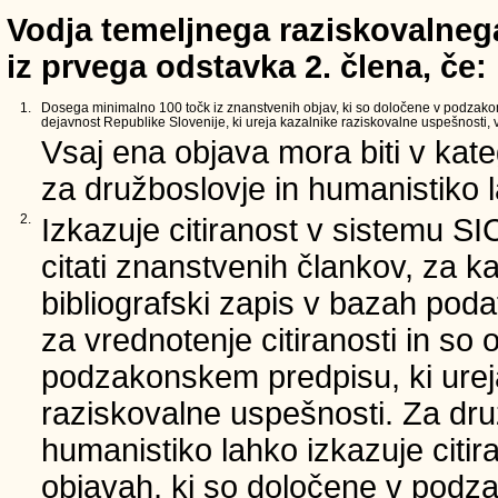
Vodja temeljnega raziskovalnega
iz prvega odstavka 2. člena, če:
1.
Dosega minimalno 100 točk iz znanstvenih objav, ki so določene v podzak
dejavnost Republike Slovenije, ki ureja kazalnike raziskovalne uspešnosti, v 
Vsaj ena objava mora biti v kate
za družboslovje in humanistiko la
2.
Izkazuje citiranost v sistemu SI
citati znanstvenih člankov, za ka
bibliografski zapis v bazah poda
za vrednotenje citiranosti in so 
podzakonskem predpisu, ki urej
raziskovalne uspešnosti. Za dru
humanistiko lahko izkazuje citir
objavah, ki so določene v podz