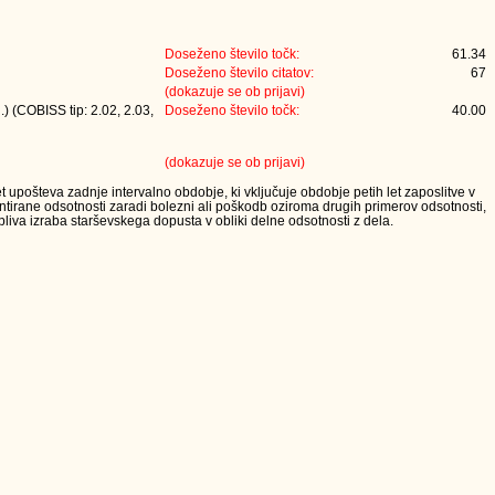
Doseženo število točk:
61.34
Doseženo število citatov:
67
(dokazuje se ob prijavi)
) (COBISS tip: 2.02, 2.03,
Doseženo število točk:
40.00
(dokazuje se ob prijavi)
t upošteva zadnje intervalno obdobje, ki vključuje obdobje petih let zaposlitve v
tirane odsotnosti zaradi bolezni ali poškodb oziroma drugih primerov odsotnosti,
iva izraba starševskega dopusta v obliki delne odsotnosti z dela.