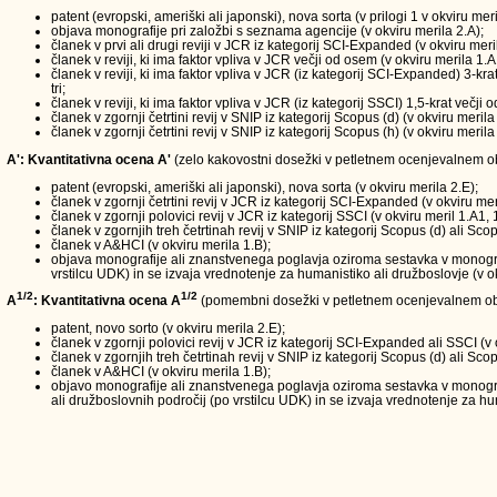
patent (evropski, ameriški ali japonski), nova sorta (v prilogi 1 v okviru meri
objava monografije pri založbi s seznama agencije (v okviru merila 2.A);
članek v prvi ali drugi reviji v JCR iz kategorij SCI-Expanded (v okviru meri
članek v reviji, ki ima faktor vpliva v JCR večji od osem (v okviru merila 1.A
članek v reviji, ki ima faktor vpliva v JCR (iz kategorij SCI-Expanded) 3-kra
tri;
članek v reviji, ki ima faktor vpliva v JCR (iz kategorij SSCI) 1,5-krat večji
članek v zgornji četrtini revij v SNIP iz kategorij Scopus (d) (v okviru merila
članek v zgornji četrtini revij v SNIP iz kategorij Scopus (h) (v okviru merila
A': Kvantitativna ocena A'
(zelo kakovostni dosežki v petletnem ocenjevalnem obd
patent (evropski, ameriški ali japonski), nova sorta (v okviru merila 2.E);
članek v zgornji četrtini revij v JCR iz kategorij SCI-Expanded (v okviru mer
članek v zgornji polovici revij v JCR iz kategorij SSCI (v okviru meril 1.A1, 
članek v zgornjih treh četrtinah revij v SNIP iz kategorij Scopus (d) ali Scop
članek v A&HCI (v okviru merila 1.B);
objava monografije ali znanstvenega poglavja oziroma sestavka v monografi
vrstilcu UDK) in se izvaja vrednotenje za humanistiko ali družboslovje (v ok
1/2
1/2
A
: Kvantitativna ocena A
(pomembni dosežki v petletnem ocenjevalnem ob
patent, novo sorto (v okviru merila 2.E);
članek v zgornji polovici revij v JCR iz kategorij SCI-Expanded ali SSCI (v 
članek v zgornjih treh četrtinah revij v SNIP iz kategorij Scopus (d) ali Scop
članek v A&HCI (v okviru merila 1.B);
objavo monografije ali znanstvenega poglavja oziroma sestavka v monograf
ali družboslovnih področij (po vrstilcu UDK) in se izvaja vrednotenje za hum