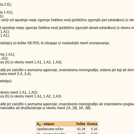
la 2.E);
la 1.A1);
1);
t večji od spodnje meje zgornje četrtine revij (približno zgornjih pet odstotkov) (v o
 od spodnje meje zgornje četrtine revij (približno zgornjih deset odstotkov) (v okviru m
 1.A1);
 1.A1).
obju) so točke SICRIS, ki izhajajo iz naslednjih meril ocenjevanja:
ila 1.A1);
1.A2);
us (h) (v okviru meril 1.A1, 1.A2, 1.A3);
ji pri založbi s seznama agencije; znanstvena monografija, izdana pri tuji ali doma
viru meril 2.A, 3.A).
dobju):
okviru meril 1.A1, 1.A2);
us (h) (v okviru meril 1.A1, 1.A2, 1.A3)
iji pri založbi s seznama agencije; znanstveno monografijo ali znanstveno poglavj
anistiko ali družboslovje (v okviru meril 2A, 2B, 3A, 3B).
A
- objave
Točke
Ocena
1
Upoštevane točke
61.34
0.16