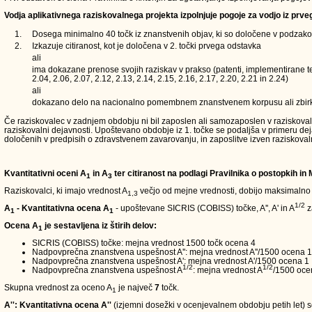
Vodja aplikativnega raziskovalnega projekta izpolnjuje pogoje za vodjo iz prve
1.
Dosega minimalno 40 točk iz znanstvenih objav, ki so določene v podzakons
2.
Izkazuje citiranost, kot je določena v 2. točki prvega odstavka
ali
ima dokazane prenose svojih raziskav v prakso (patenti, implementirane teh
2.04, 2.06, 2.07, 2.12, 2.13, 2.14, 2.15, 2.16, 2.17, 2.20, 2.21 in 2.24)
ali
dokazano delo na nacionalno pomembnem znanstvenem korpusu ali zbir
Če raziskovalec v zadnjem obdobju ni bil zaposlen ali samozaposlen v raziskovalni d
raziskovalni dejavnosti. Upoštevano obdobje iz 1. točke se podaljša v primeru de
določenih v predpisih o zdravstvenem zavarovanju, in zaposlitve izven raziskoval
Kvantitativni oceni A
in A
ter citiranost na podlagi Pravilnika o postopkih in
1
3
Raziskovalci, ki imajo vrednost A
večjo od mejne vrednosti, dobijo maksimalno
1,3
1/2
A
- Kvantitativna ocena A
- upoštevane SICRIS (COBISS) točke, A'', A' in A
z
1
1
Ocena A
je sestavljena iz štirih delov:
1
SICRIS (COBISS) točke: mejna vrednost 1500 točk ocena 4
Nadpovprečna znanstvena uspešnost A'': mejna vrednost A''/1500 ocena 1
Nadpovprečna znanstvena uspešnost A': mejna vrednost A'/1500 ocena 1
1/2
1/2
Nadpovprečna znanstvena uspešnost A
: mejna vrednost A
/1500 oce
Skupna vrednost za oceno A
je največ
7
točk.
1
A'': Kvantitativna ocena A''
(izjemni dosežki v ocenjevalnem obdobju petih let) so