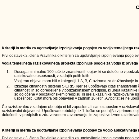
C
Kriteriji in merila za ugotavljanje izpolnjevanja pogojev za vodjo temeljnega 
Prvi odstavek 2. člena Pravilnika o kriterijih za ugotavljanje izpolnjevanja pogoje
Vodja temeljnega raziskovalnega projekta izpolnjuje pogoje za vodjo iz prvega 
1.
Dosega minimalno 100 točk iz znanstvenih objav, ki so določene v podzak
raziskovalne uspešnosti, v zadnjih petih letih.
Vsaj ena objava mora biti v kategoriji 1.A, B, C oziroma za družboslovje in 
2.
Izkazuje citiranost v sistemu SICRIS, kjer se upoštevajo citati znanstvenih
citiranosti in so opredeljene v podzakonskem predpisu, ki ureja kazalnike 
so določene v podzakonskem predpisu, ki ureja kazalnike raziskovalne usp
uspešnosti. Citat mora biti objavljen v zadnjih 10 letih. Avtocitat se ne upoš
Če raziskovalec v zadnjem obdobju ni bil zaposlen ali samozaposlen v raziskovalni d
raziskovalni dejavnosti. Upoštevano obdobje iz 1. točke se podaljša v primeru de
določenih v predpisih o zdravstvenem zavarovanju, in zaposlitve izven raziskoval
Kriteriji in merila za ugotavljanje izpolnjevanja pogojev za vodjo aplikativneg
Prvi odstavek 3. člena Pravilnika o kriterijih za ugotavljanje izpolnjevanja pogoje