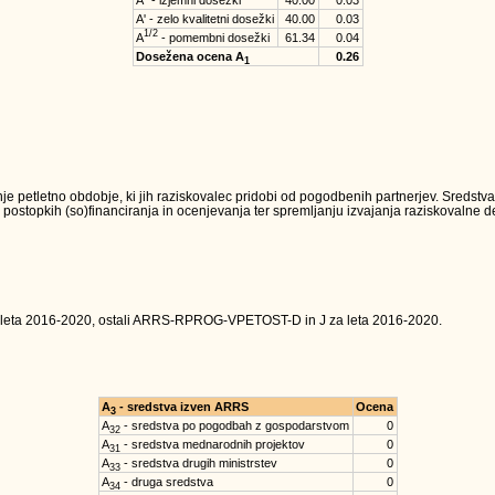
A'' - izjemni dosežki
40.00
0.03
A' - zelo kvalitetni dosežki
40.00
0.03
1/2
A
- pomembni dosežki
61.34
0.04
Dosežena ocena A
0.26
1
je petletno obdobje, ki jih raziskovalec pridobi od pogodbenih partnerjev. Sredst
 postopkih (so)financiranja in ocenjevanja ter spremljanju izvajanja raziskovalne dej
 leta 2016-2020, ostali ARRS-RPROG-VPETOST-D in J za leta 2016-2020.
A
- sredstva izven ARRS
Ocena
3
A
- sredstva po pogodbah z gospodarstvom
0
32
A
- sredstva mednarodnih projektov
0
31
A
- sredstva drugih ministrstev
0
33
A
- druga sredstva
0
34