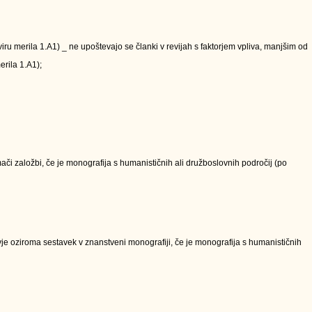
kviru merila 1.A1) _ ne upoštevajo se članki v revijah s faktorjem vpliva, manjšim od
erila 1.A1);
či založbi, če je monografija s humanističnih ali družboslovnih področij (po
e oziroma sestavek v znanstveni monografiji, če je monografija s humanističnih