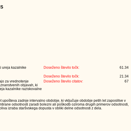
SS
i ureja kazalnike
Doseženo število točk:
61.34
Doseženo število točk:
21.34
jajo za vrednotenje
Doseženo število citatov:
67
 znanstvenih objavah, ki
eja kazalnike raziskovalne
t upošteva zadnje intervalno obdobje, ki vključuje obdobje petih let zaposlitve v
tirane odsotnosti zaradi bolezni ali poškodb oziroma drugih primerov odsotnosti,
iva izraba staršvskega dopusta v obliki delne odsotnosti z dela.