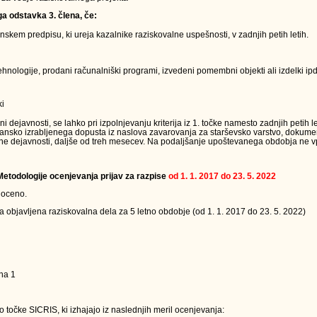
ga odstavka 3. člena, če:
kem predpisu, ki ureja kazalnike raziskovalne uspešnosti, v zadnjih petih letih.
nologije, prodani računalniški programi, izvedeni pomembni objekti ali izdelki ipd.
ki
ejavnosti, se lahko pri izpolnjevanju kriterija iz 1. točke namesto zadnjih petih le
jansko izrabljenega dopusta iz naslova zavarovanja za starševsko varstvo, dokumen
ne dejavnosti, daljše od treh mesecev. Na podaljšanje upoštevanega obdobja ne vpl
 Metodologije ocenjevanja prijav za razpise
od 1. 1. 2017 do 23. 5. 2022
 oceno.
a objavljena raziskovalna dela za 5 letno obdobje (od 1. 1. 2017 do 23. 5. 2022)
na 1
 točke SICRIS, ki izhajajo iz naslednjih meril ocenjevanja: