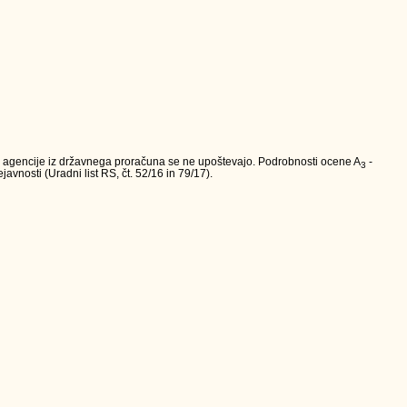
va agencije iz državnega proračuna se ne upoštevajo. Podrobnosti ocene A
-
3
avnosti (Uradni list RS, čt. 52/16 in 79/17).