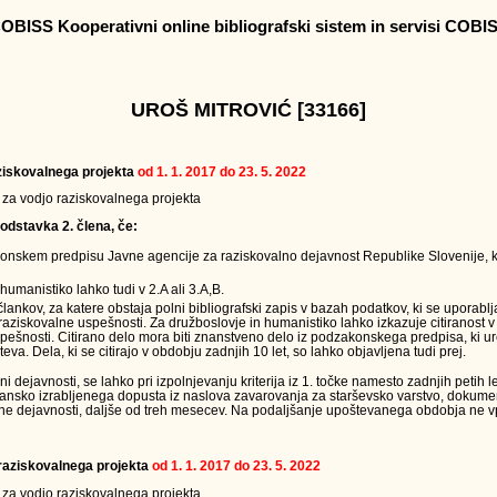
OBISS Kooperativni online bibliografski sistem in servisi COBI
UROŠ MITROVIĆ [33166]
raziskovalnega projekta
od 1. 1. 2017 do 23. 5. 2022
v za vodjo raziskovalnega projekta
odstavka 2. člena, če:
onskem predpisu Javne agencije za raziskovalno dejavnost Republike Slovenije, k
humanistiko lahko tudi v 2.A ali 3.A,B.
 člankov, za katere obstaja polni bibliografski zapis v bazah podatkov, ki se uporabl
raziskovalne uspešnosti. Za družboslovje in humanistiko lahko izkazuje citiranost v
ešnosti. Citirano delo mora biti znanstveno delo iz podzakonskega predpisa, ki ur
teva. Dela, ki se citirajo v obdobju zadnjih 10 let, so lahko objavljena tudi prej.
ejavnosti, se lahko pri izpolnjevanju kriterija iz 1. točke namesto zadnjih petih le
jansko izrabljenega dopusta iz naslova zavarovanja za starševsko varstvo, dokumen
ne dejavnosti, daljše od treh mesecev. Na podaljšanje upoštevanega obdobja ne vpl
a raziskovalnega projekta
od 1. 1. 2017 do 23. 5. 2022
v za vodjo raziskovalnega projekta