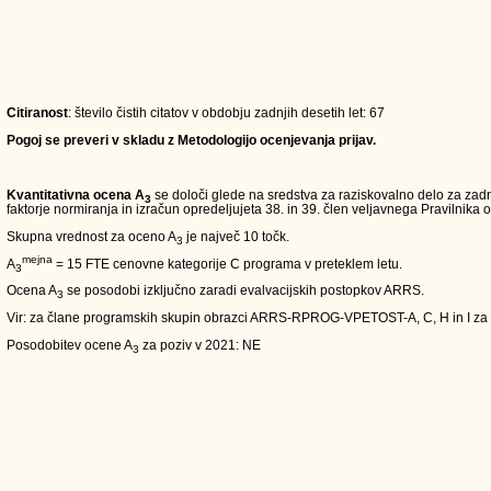
Citiranost
: število čistih citatov v obdobju zadnjih desetih let: 67
Pogoj se preveri v skladu z Metodologijo ocenjevanja prijav.
Kvantitativna ocena A
se določi glede na sredstva za raziskovalno delo za zadn
3
faktorje normiranja in izračun opredeljujeta 38. in 39. člen veljavnega Pravilnika o
Skupna vrednost za oceno A
je največ 10 točk.
3
mejna
A
= 15 FTE cenovne kategorije C programa v preteklem letu.
3
Ocena A
se posodobi izključno zaradi evalvacijskih postopkov ARRS.
3
Vir: za člane programskih skupin obrazci ARRS-RPROG-VPETOST-A, C, H in I za
Posodobitev ocene A
za poziv v 2021: NE
3