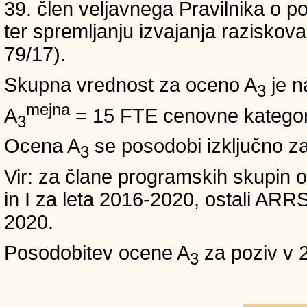
39. člen veljavnega Pravilnika o po
ter spremljanju izvajanja raziskoval
79/17).
Skupna vrednost za oceno A
je n
3
mejna
A
= 15 FTE cenovne kategori
3
Ocena A
se posodobi izključno z
3
Vir: za člane programskih skup
in I za leta 2016-2020, ostali A
2020.
Posodobitev ocene A
za poziv v 
3