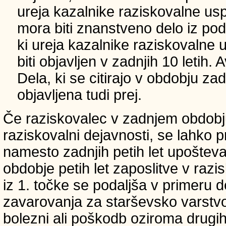
ureja kazalnike raziskovalne usp
mora biti znanstveno delo iz p
ki ureja kazalnike raziskovalne 
biti objavljen v zadnjih 10 letih.
Dela, ki se citirajo v obdobju zad
objavljena tudi prej.
Če raziskovalec v zadnjem obdobju
raziskovalni dejavnosti, se lahko pri
namesto zadnjih petih let upošteva
obdobje petih let zaposlitve v raz
iz 1. točke se podaljša v primeru 
zavarovanja za starševsko varstvo
bolezni ali poškodb oziroma drugih