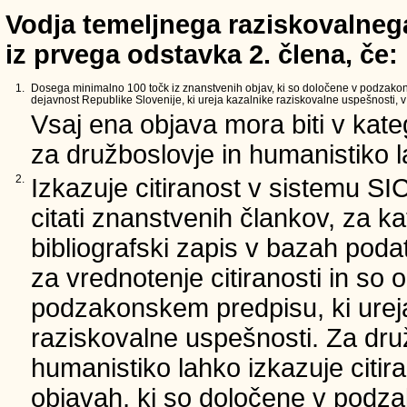
Vodja temeljnega raziskovalnega
iz prvega odstavka 2. člena, če:
1.
Dosega minimalno 100 točk iz znanstvenih objav, ki so določene v podzako
dejavnost Republike Slovenije, ki ureja kazalnike raziskovalne uspešnosti, v 
Vsaj ena objava mora biti v kate
za družboslovje in humanistiko la
2.
Izkazuje citiranost v sistemu SI
citati znanstvenih člankov, za ka
bibliografski zapis v bazah podat
za vrednotenje citiranosti in so 
podzakonskem predpisu, ki urej
raziskovalne uspešnosti. Za dru
humanistiko lahko izkazuje citir
objavah, ki so določene v podz