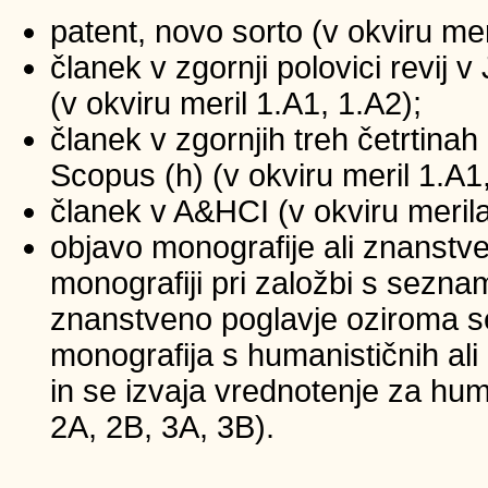
patent, novo sorto (v okviru mer
članek v zgornji polovici revij
(v okviru meril 1.A1, 1.A2);
članek v zgornjih treh četrtinah 
Scopus (h) (v okviru meril 1.A1
članek v A&HCI (v okviru merila
objavo monografije ali znanstv
monografiji pri založbi s sezna
znanstveno poglavje oziroma se
monografija s humanističnih ali
in se izvaja vrednotenje za huma
2A, 2B, 3A, 3B).