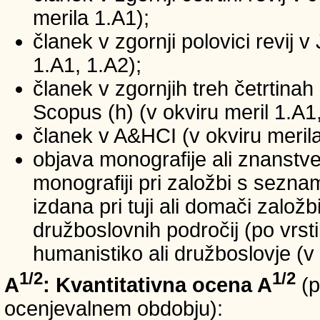
merila 1.A1);
članek v zgornji polovici revij v
1.A1, 1.A2);
članek v zgornjih treh četrtinah 
Scopus (h) (v okviru meril 1.A1,
članek v A&HCI (v okviru merila
objava monografije ali znanstv
monografiji pri založbi s sezn
izdana pri tuji ali domači založb
družboslovnih področij (po vrst
humanistiko ali družboslovje (v 
1/2
1/2
A
: Kvantitativna ocena A
(p
ocenjevalnem obdobju):