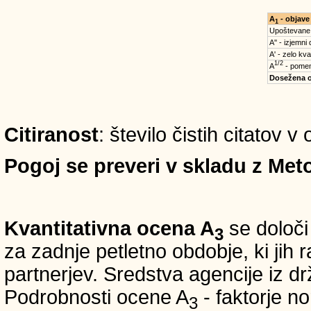
A
- objave
1
Upoštevane
A'' - izjemni
A' - zelo kva
1/2
A
- pomem
Dosežena 
Citiranost
: število čistih citatov 
Pogoj se preveri v skladu z Meto
Kvantitativna ocena A
se določi
3
za zadnje petletno obdobje, ki jih
partnerjev. Sredstva agencije iz 
Podrobnosti ocene A
- faktorje no
3