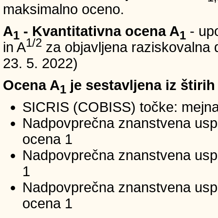
maksimalno oceno.
A
- Kvantitativna ocena A
- up
1
1
1/2
in A
za objavljena raziskovalna d
23. 5. 2022)
Ocena A
je sestavljena iz štirih
1
SICRIS (COBISS) točke: mejna
Nadpovprečna znanstvena uspeš
ocena 1
Nadpovprečna znanstvena uspe
1
Nadpovprečna znanstvena usp
ocena 1