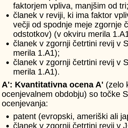
faktorjem vpliva, manjšim od tri
članek v reviji, ki ima faktor vp
večji od spodnje meje zgornje če
odstotkov) (v okviru merila 1.A1
članek v zgornji četrtini revij v
merila 1.A1);
članek v zgornji četrtini revij v
merila 1.A1).
A': Kvantitativna ocena A'
(zelo 
ocenjevalnem obdobju) so točke SIC
ocenjevanja:
patent (evropski, ameriški ali j
članek v zgornji četrtini revij 