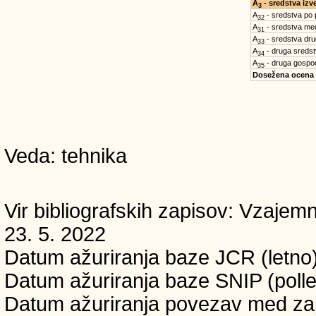
A
- sredstva iz
3
A
- sredstva po
32
A
- sredstva med
31
A
- sredstva dru
33
A
- druga sreds
34
A
- druga gospo
35
Dosežena ocena
Veda: tehnika
Vir bibliografskih zapisov: Vzaj
23. 5. 2022
Datum ažuriranja baze JCR (letno)
Datum ažuriranja baze SNIP (polle
Datum ažuriranja povezav med zapi