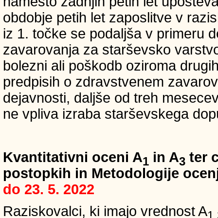
namesto zadnjih petih let upošteva
obdobje petih let zaposlitve v raz
iz 1. točke se podaljša v primeru 
zavarovanja za starševsko varstvo
bolezni ali poškodb oziroma drugih
predpisih o zdravstvenem zavarova
dejavnosti, daljše od treh mesece
ne vpliva izraba starševskega dopu
Kvantitativni oceni A
in A
ter c
1
3
postopkih in Metodologije ocenj
do 23. 5. 2022
Raziskovalci, ki imajo vrednost A
1,