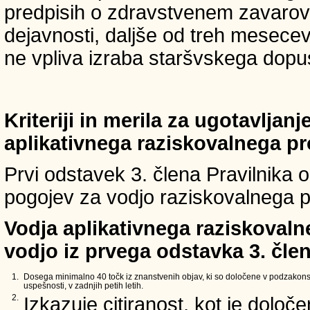
predpisih o zdravstvenem zavarova
dejavnosti, daljše od treh mesece
ne vpliva izraba staršvskega dopust
Kriteriji in merila za ugotavljan
aplikativnega raziskovalnega p
Prvi odstavek 3. člena Pravilnika o 
pogojev za vodjo raziskovalnega p
Vodja aplikativnega raziskovaln
vodjo iz prvega odstavka 3. člen
1.
Dosega minimalno 40 točk iz znanstvenih objav, ki so določene v podzakons
uspešnosti, v zadnjih petih letih.
2.
Izkazuje citiranost, kot je določ