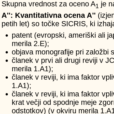
Skupna vrednost za oceno A
je n
1
A'': Kvantitativna ocena A''
(izje
petih let) so točke SICRIS, ki izhaj
patent (evropski, ameriški ali ja
merila 2.E);
objava monografije pri založbi 
članek v prvi ali drugi reviji v
merila 1.A1);
članek v reviji, ki ima faktor v
1.A1);
članek v reviji, ki ima faktor v
krat večji od spodnje meje zgornj
odstotkov) (v okviru merila 1.A1