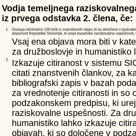
Vodja temeljnega raziskovalnega
iz prvega odstavka 2. člena, če:
1.
Dosega minimalno 100 točk iz znanstvenih objav, ki so določene v podzak
dejavnost Republike Slovenije, ki ureja kazalnike raziskovalne uspešnosti, v
Vsaj ena objava mora biti v kate
za družboslovje in humanistiko l
2.
Izkazuje citiranost v sistemu S
citati znanstvenih člankov, za k
bibliografski zapis v bazah poda
za vrednotenje citiranosti in so
podzakonskem predpisu, ki urej
raziskovalne uspešnosti. Za dru
humanistiko lahko izkazuje citi
objavah, ki so določene v podz