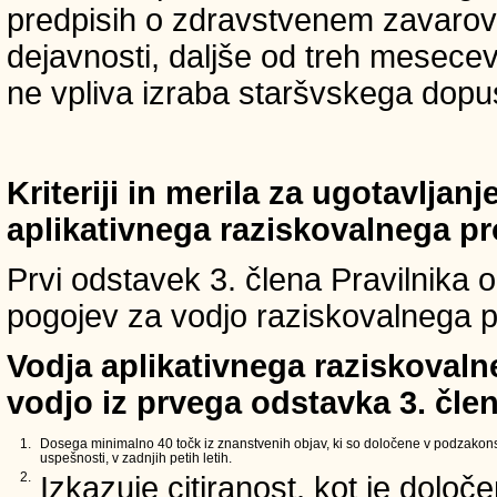
predpisih o zdravstvenem zavarova
dejavnosti, daljše od treh mesece
ne vpliva izraba staršvskega dopust
Kriteriji in merila za ugotavljan
aplikativnega raziskovalnega p
Prvi odstavek 3. člena Pravilnika o 
pogojev za vodjo raziskovalnega p
Vodja aplikativnega raziskovaln
vodjo iz prvega odstavka 3. člen
1.
Dosega minimalno 40 točk iz znanstvenih objav, ki so določene v podzakons
uspešnosti, v zadnjih petih letih.
2.
Izkazuje citiranost, kot je določ