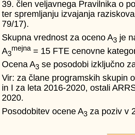
39. člen veljavnega Pravilnika o po
ter spremljanju izvajanja raziskoval
79/17).
Skupna vrednost za oceno A
je n
3
mejna
A
= 15 FTE cenovne kategori
3
Ocena A
se posodobi izključno z
3
Vir: za člane programskih skup
in I za leta 2016-2020, ostali A
2020.
Posodobitev ocene A
za poziv v 
3