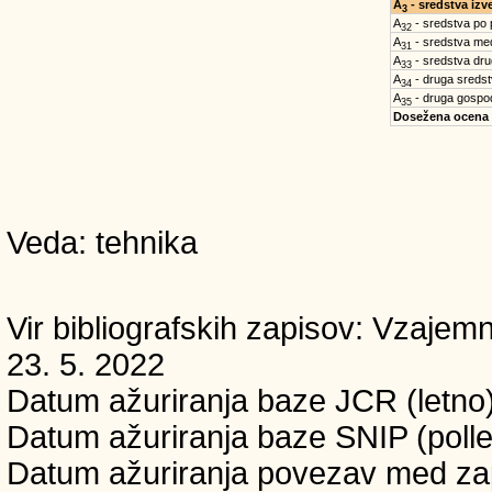
A
- sredstva iz
3
A
- sredstva po
32
A
- sredstva med
31
A
- sredstva dru
33
A
- druga sreds
34
A
- druga gospo
35
Dosežena ocena
Veda: tehnika
Vir bibliografskih zapisov: Vzaj
23. 5. 2022
Datum ažuriranja baze JCR (letno)
Datum ažuriranja baze SNIP (polle
Datum ažuriranja povezav med zapi