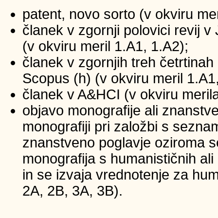
patent, novo sorto (v okviru mer
članek v zgornji polovici revij
(v okviru meril 1.A1, 1.A2);
članek v zgornjih treh četrtinah 
Scopus (h) (v okviru meril 1.A1
članek v A&HCI (v okviru merila
objavo monografije ali znanstv
monografiji pri založbi s sezna
znanstveno poglavje oziroma se
monografija s humanističnih ali
in se izvaja vrednotenje za huma
2A, 2B, 3A, 3B).