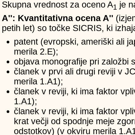
Skupna vrednost za oceno A
je n
1
A'': Kvantitativna ocena A''
(izje
petih let) so točke SICRIS, ki izhaj
patent (evropski, ameriški ali ja
merila 2.E);
objava monografije pri založbi 
članek v prvi ali drugi reviji v
merila 1.A1);
članek v reviji, ki ima faktor v
1.A1);
članek v reviji, ki ima faktor v
krat večji od spodnje meje zgornj
odstotkov) (v okviru merila 1.A1