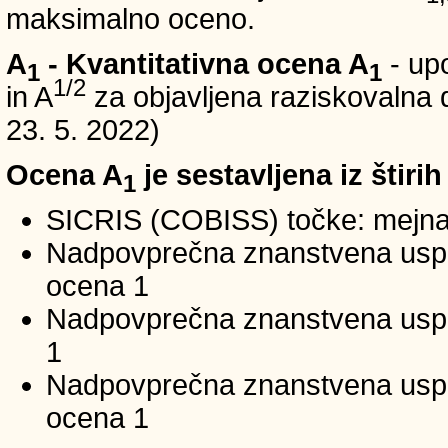
maksimalno oceno.
A
- Kvantitativna ocena A
- up
1
1
1/2
in A
za objavljena raziskovalna d
23. 5. 2022)
Ocena A
je sestavljena iz štirih
1
SICRIS (COBISS) točke: mejna
Nadpovprečna znanstvena uspeš
ocena 1
Nadpovprečna znanstvena uspe
1
Nadpovprečna znanstvena usp
ocena 1