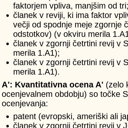
faktorjem vpliva, manjšim od tri
članek v reviji, ki ima faktor vp
večji od spodnje meje zgornje če
odstotkov) (v okviru merila 1.A1
članek v zgornji četrtini revij v
merila 1.A1);
članek v zgornji četrtini revij v
merila 1.A1).
A': Kvantitativna ocena A'
(zelo 
ocenjevalnem obdobju) so točke SIC
ocenjevanja:
patent (evropski, ameriški ali j
članek v zgornji četrtini revij 