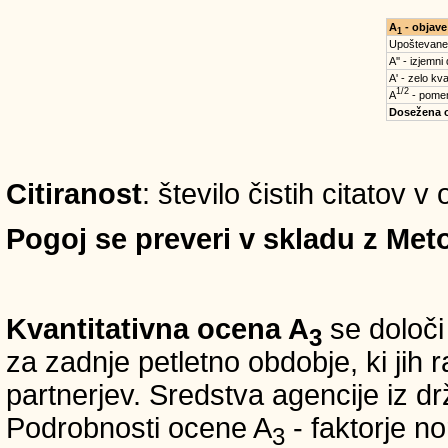
A
- objave
1
Upoštevane
A'' - izjemni
A' - zelo kva
1/2
A
- pomem
Dosežena 
Citiranost
: število čistih citatov v
Pogoj se preveri v skladu z Meto
Kvantitativna ocena A
se določi
3
za zadnje petletno obdobje, ki jih
partnerjev. Sredstva agencije iz 
Podrobnosti ocene A
- faktorje no
3