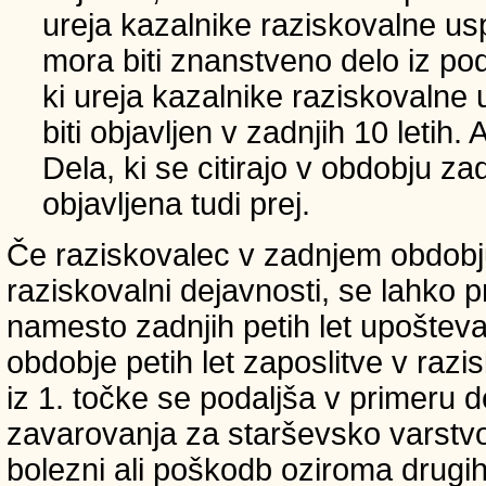
ureja kazalnike raziskovalne usp
mora biti znanstveno delo iz p
ki ureja kazalnike raziskovalne 
biti objavljen v zadnjih 10 letih.
Dela, ki se citirajo v obdobju zad
objavljena tudi prej.
Če raziskovalec v zadnjem obdobju
raziskovalni dejavnosti, se lahko pri
namesto zadnjih petih let upošteva
obdobje petih let zaposlitve v raz
iz 1. točke se podaljša v primeru 
zavarovanja za starševsko varstvo
bolezni ali poškodb oziroma drugih