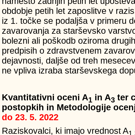
namesto zadnjih petih let upošteva
obdobje petih let zaposlitve v raz
iz 1. točke se podaljša v primeru 
zavarovanja za starševsko varstvo
bolezni ali poškodb oziroma drugih
predpisih o zdravstvenem zavarova
dejavnosti, daljše od treh mesece
ne vpliva izraba starševskega dopu
Kvantitativni oceni A
in A
ter c
1
3
postopkih in Metodologije ocenj
do 23. 5. 2022
Raziskovalci, ki imajo vrednost A
1,