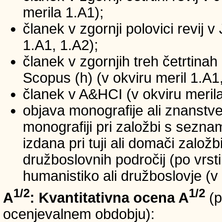
merila 1.A1);
članek v zgornji polovici revij v
1.A1, 1.A2);
članek v zgornjih treh četrtinah 
Scopus (h) (v okviru meril 1.A1,
članek v A&HCI (v okviru merila
objava monografije ali znanstv
monografiji pri založbi s sezn
izdana pri tuji ali domači založb
družboslovnih področij (po vrst
humanistiko ali družboslovje (v 
1/2
1/2
A
: Kvantitativna ocena A
(p
ocenjevalnem obdobju):