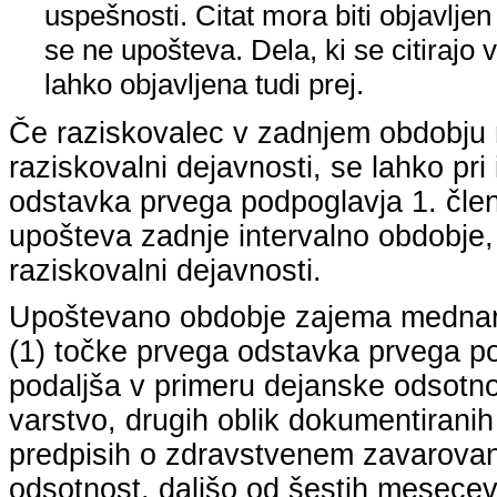
uspešnosti. Citat mora biti objavljen 
se ne upošteva. Dela, ki se citirajo 
lahko objavljena tudi prej.
Če raziskovalec v zadnjem obdobju n
raziskovalni dejavnosti, se lahko pri 
odstavka prvega podpoglavja 1. člena
upošteva zadnje intervalno obdobje, k
raziskovalni dejavnosti.
Upoštevano obdobje zajema mednarodn
(1) točke prvega odstavka prvega pod
podaljša v primeru dejanske odsotno
varstvo, drugih oblik dokumentiranih
predpisih o zdravstvenem zavarovan
odsotnost, daljšo od šestih mesecev