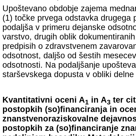
Upoštevano obdobje zajema mednarodn
(1) točke prvega odstavka drugega p
podaljša v primeru dejanske odsotno
varstvo, drugih oblik dokumentiranih
predpisih o zdravstvenem zavarovan
odsotnost, daljšo od šestih mesecev
odsotnosti. Na podaljšanje upošteva
starševskega dopusta v obliki delne 
Kvantitativni oceni A
in A
ter ci
1
3
postopkih (so)financiranja in oce
znanstvenoraziskovalne dejavnost
postopkih za (so)financiranje zn