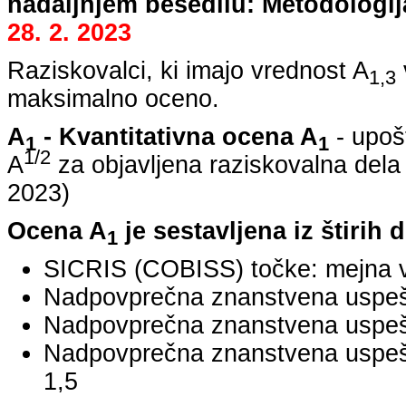
nadaljnjem besedilu: Metodologij
28. 2. 2023
Raziskovalci, ki imajo vrednost A
1,3
maksimalno oceno.
A
- Kvantitativna ocena A
- upoš
1
1
1/2
A
za objavljena raziskovalna dela
2023
)
Ocena A
je sestavljena iz štirih 
1
SICRIS (COBISS) točke: mejna v
Nadpovprečna znanstvena uspešno
Nadpovprečna znanstvena uspešn
Nadpovprečna znanstvena uspe
1,5