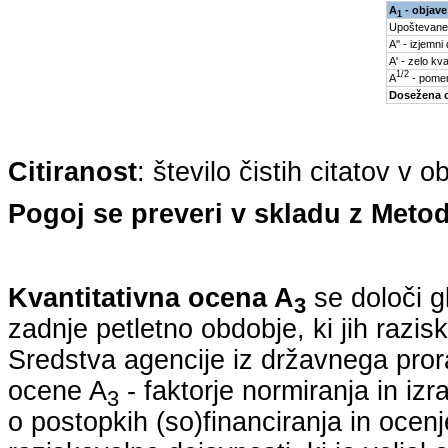
A
- objave
1
Upoštevane
A'' - izjemni
A' - zelo kva
1/2
A
- pomem
Dosežena 
Citiranost
: število čistih citatov v 
Pogoj se preveri v skladu z Metod
Kvantitativna ocena A
se določi g
3
zadnje petletno obdobje, ki jih razi
Sredstva agencije iz državnega pro
ocene A
- faktorje normiranja in izr
3
o postopkih (so)financiranja in ocenj