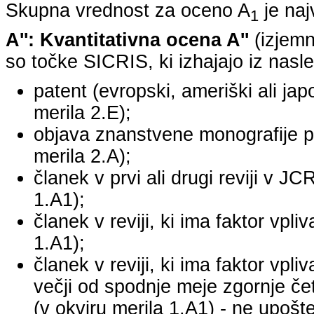
Skupna vrednost za oceno A
je na
1
A'': Kvantitativna ocena A''
(izjemn
so točke SICRIS, ki izhajajo iz nasle
patent (evropski, ameriški ali japo
merila 2.E);
objava znanstvene monografije pr
merila 2.A);
članek v prvi ali drugi reviji v J
1.A1);
članek v reviji, ki ima faktor vpl
1.A1);
članek v reviji, ki ima faktor vpl
večji od spodnje meje zgornje četr
(v okviru merila 1.A1) - ne upošte