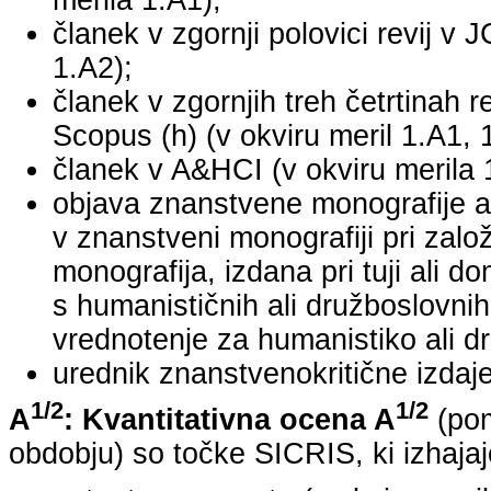
merila 1.A1);
članek v zgornji polovici revij v 
1.A2);
članek v zgornjih treh četrtinah r
Scopus (h) (v okviru meril 1.A1, 
članek v A&HCI (v okviru merila 
objava znanstvene monografije a
v znanstveni monografiji pri za
monografija, izdana pri tuji ali 
s humanističnih ali družboslovnih
vrednotenje za humanistiko ali dr
urednik znanstvenokritične izdaje 
1/2
1/2
A
: Kvantitativna ocena A
(pom
obdobju) so točke SICRIS, ki izhajaj