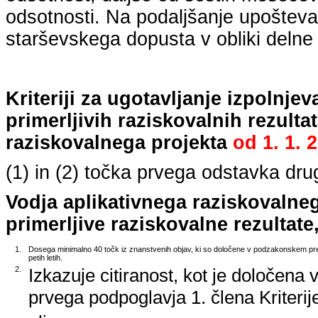
odsotnosti. Na podaljšanje upošteva
starševskega dopusta v obliki delne 
Kriteriji za ugotavljanje izpolnj
primerljivih raziskovalnih rezulta
raziskovalnega projekta
od
1. 1. 
(1) in (2) točka prvega odstavka dr
Vodja aplikativnega raziskovalne
primerljive raziskovalne rezultate,
1.
Dosega minimalno 40 točk iz znanstvenih objav, ki so določene v podzakonskem pred
petih letih.
2.
Izkazuje citiranost, kot je določena 
prvega podpoglavja 1. člena Kriterij