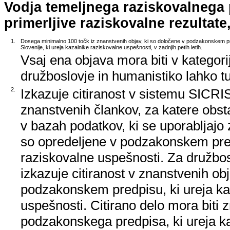
Vodja temeljnega raziskovalnega
primerljive raziskovalne rezultate,
1.
Dosega minimalno 100 točk iz znanstvenih objav, ki so določene v podzakonskem p
Slovenije, ki ureja kazalnike raziskovalne uspešnosti, v zadnjih petih letih.
Vsaj ena objava mora biti v kategori
družboslovje in humanistiko lahko tud
2.
Izkazuje citiranost v sistemu SICRIS,
znanstvenih člankov, za katere obsta
v bazah podatkov, ki se uporabljajo z
so opredeljene v podzakonskem pred
raziskovalne uspešnosti. Za družbos
izkazuje citiranost v znanstvenih ob
podzakonskem predpisu, ki ureja ka
uspešnosti. Citirano delo mora biti 
podzakonskega predpisa, ki ureja k