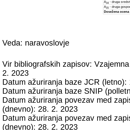
A
- druga sreds
34
A
- druga gospo
35
Dosežena ocena
Veda:
naravoslovje
Vir bibliografskih zapisov: Vzaje
2. 2023
Datum ažuriranja baze JCR (letno):
Datum ažuriranja baze SNIP (pollet
Datum ažuriranja povezav med zapisi
(dnevno):
28. 2. 2023
Datum ažuriranja povezav med zapisi
(dnevno):
28. 2. 2023