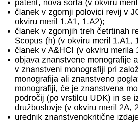
patent, nova sorta (v okviru meril
članek v zgornji polovici revij v
okviru meril 1.A1, 1.A2);
članek v zgornjih treh četrtinah r
Scopus (h) (v okviru meril 1.A1, 
članek v A&HCI (v okviru merila 
objava znanstvene monografije a
v znanstveni monografiji pri za
monografija ali znanstveno pogl
monografiji, če je znanstvena mo
področij (po vrstilcu UDK) in se 
družboslovje (v okviru meril 2A, 
urednik znanstvenokritične izdaje 