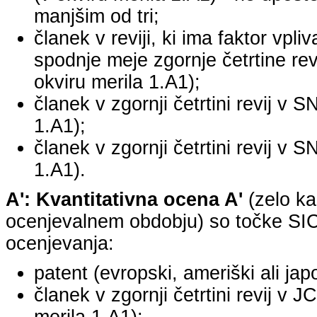
manjšim od tri;
članek v reviji, ki ima faktor vpli
spodnje meje zgornje četrtine revi
okviru merila 1.A1);
članek v zgornji četrtini revij v S
1.A1);
članek v zgornji četrtini revij v S
1.A1).
A': Kvantitativna ocena A'
(zelo ka
ocenjevalnem obdobju) so točke SICR
ocenjevanja:
patent (evropski, ameriški ali jap
članek v zgornji četrtini revij v 