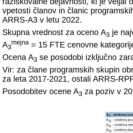
raziskovalne dejavnosti, ki je veljal
vpetosti članov in članic programskih
ARRS-A3 v letu
2022
.
Skupna vrednost za oceno A
je naj
3
mejna
A
= 15 FTE cenovne kategorije
3
Ocena A
se posodobi izključno zar
3
Vir: za člane programskih skupin
za leta
2017-2021
, ostali ARRS-R
Posodobitev ocene A
za poziv v
20
3
A
- sredstva iz
3
A
- sredstva po
32
A
- sredstva med
31
A
- sredstva dru
33