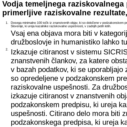
Vodja temeljnega raziskovalnega
primerljive raziskovalne rezultate,
1.
Dosega minimalno 100 točk iz znanstvenih objav, ki so določene v podzakonskem pr
Slovenije, ki ureja kazalnike raziskovalne uspešnosti, v zadnjih petih letih.
Vsaj ena objava mora biti v kategori
družboslovje in humanistiko lahko tud
2.
Izkazuje citiranost v sistemu SICRIS,
znanstvenih člankov, za katere obstaj
v bazah podatkov, ki se uporabljajo z
so opredeljene v podzakonskem pred
raziskovalne uspešnosti. Za družbos
izkazuje citiranost v znanstvenih ob
podzakonskem predpisu, ki ureja ka
uspešnosti. Citirano delo mora biti 
podzakonskega predpisa, ki ureja k