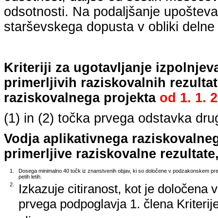
odsotnosti. Na podaljšanje upošteva
starševskega dopusta v obliki delne 
Kriteriji za ugotavljanje izpolnj
primerljivih raziskovalnih rezulta
raziskovalnega projekta
od
1. 1. 
(1) in (2) točka prvega odstavka dr
Vodja aplikativnega raziskovalne
primerljive raziskovalne rezultate,
1.
Dosega minimalno 40 točk iz znanstvenih objav, ki so določene v podzakonskem predp
petih letih.
2.
Izkazuje citiranost, kot je določena 
prvega podpoglavja 1. člena Kriterij