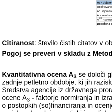
A
- objave
1
Upoštevane
A'' - izjemni
A' - zelo kva
1/2
A
- pomem
Dosežena 
Citiranost
: število čistih citatov v 
Pogoj se preveri v skladu z Metod
Kvantitativna ocena A
se določi g
3
zadnje petletno obdobje, ki jih razi
Sredstva agencije iz državnega pro
ocene A
- faktorje normiranja in izr
3
o postopkih (so)financiranja in ocenj