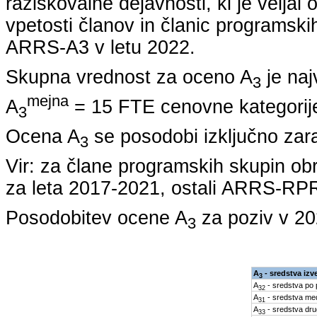
raziskovalne dejavnosti, ki je veljal
vpetosti članov in članic programskih
ARRS-A3 v letu
2022
.
Skupna vrednost za oceno A
je naj
3
mejna
A
= 15 FTE cenovne kategorije
3
Ocena A
se posodobi izključno zar
3
Vir: za člane programskih skupin
za leta
2017-2021
, ostali ARRS-R
Posodobitev ocene A
za poziv v
20
3
A
- sredstva iz
3
A
- sredstva po
32
A
- sredstva med
31
A
- sredstva dru
33