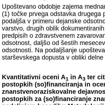
Upoštevano obdobje zajema mednarodn
(1) točke prvega odstavka drugega p
podaljša v primeru dejanske odsotno
varstvo, drugih oblik dokumentiranih
predpisih o zdravstvenem zavarovan
odsotnost, daljšo od šestih mesecev
odsotnosti. Na podaljšanje upošteva
starševskega dopusta v obliki delne 
Kvantitativni oceni A
in A
ter ci
1
3
postopkih (so)financiranja in oce
znanstvenoraziskovalne dejavnost
postopkih za (so)financiranje zn