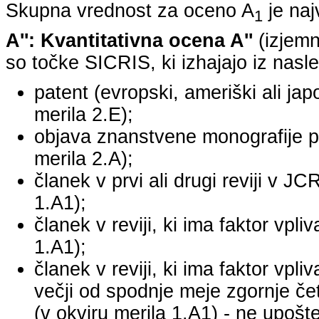
Skupna vrednost za oceno A
je na
1
A'': Kvantitativna ocena A''
(izjemn
so točke SICRIS, ki izhajajo iz nasle
patent (evropski, ameriški ali japo
merila 2.E);
objava znanstvene monografije pr
merila 2.A);
članek v prvi ali drugi reviji v J
1.A1);
članek v reviji, ki ima faktor vpl
1.A1);
članek v reviji, ki ima faktor vpl
večji od spodnje meje zgornje četr
(v okviru merila 1.A1) - ne upošte