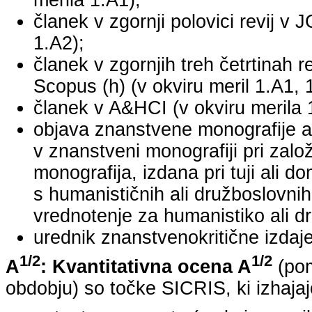
merila 1.A1);
članek v zgornji polovici revij v 
1.A2);
članek v zgornjih treh četrtinah r
Scopus (h) (v okviru meril 1.A1, 
članek v A&HCI (v okviru merila 
objava znanstvene monografije a
v znanstveni monografiji pri za
monografija, izdana pri tuji ali 
s humanističnih ali družboslovnih
vrednotenje za humanistiko ali dr
urednik znanstvenokritične izdaje 
1/2
1/2
A
: Kvantitativna ocena A
(pom
obdobju) so točke SICRIS, ki izhajaj