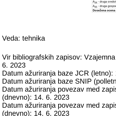
A
- druga sreds
34
A
- druga gospo
35
Dosežena ocena
Veda:
tehnika
Vir bibliografskih zapisov: Vzaje
6. 2023
Datum ažuriranja baze JCR (letno):
Datum ažuriranja baze SNIP (pollet
Datum ažuriranja povezav med zapisi
(dnevno):
14. 6. 2023
Datum ažuriranja povezav med zapisi
(dnevno):
14. 6. 2023