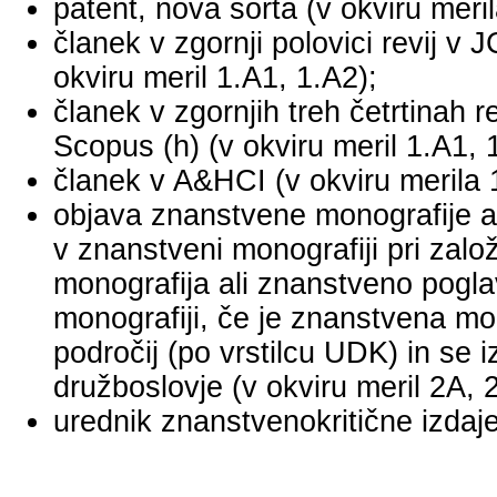
patent, nova sorta (v okviru meril
članek v zgornji polovici revij v
okviru meril 1.A1, 1.A2);
članek v zgornjih treh četrtinah r
Scopus (h) (v okviru meril 1.A1, 
članek v A&HCI (v okviru merila 
objava znanstvene monografije a
v znanstveni monografiji pri za
monografija ali znanstveno pogl
monografiji, če je znanstvena mo
področij (po vrstilcu UDK) in se 
družboslovje (v okviru meril 2A, 
urednik znanstvenokritične izdaje 