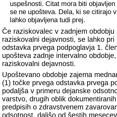
uspešnosti. Citat mora biti objavljen 
se ne upošteva. Dela, ki se citirajo 
lahko objavljena tudi prej.
Če raziskovalec v zadnjem obdobju n
raziskovalni dejavnosti, se lahko pri 
odstavka prvega podpoglavja 1. člena
upošteva zadnje intervalno obdobje, k
raziskovalni dejavnosti.
Upoštevano obdobje zajema mednarodn
(1) točke prvega odstavka prvega pod
podaljša v primeru dejanske odsotno
varstvo, drugih oblik dokumentiranih
predpisih o zdravstvenem zavarovan
odsotnost, daljšo od šestih mesecev