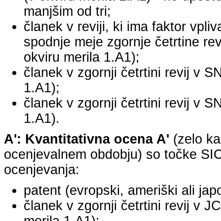
manjšim od tri;
članek v reviji, ki ima faktor vpli
spodnje meje zgornje četrtine revi
okviru merila 1.A1);
članek v zgornji četrtini revij v S
1.A1);
članek v zgornji četrtini revij v S
1.A1).
A': Kvantitativna ocena A'
(zelo ka
ocenjevalnem obdobju) so točke SICR
ocenjevanja:
patent (evropski, ameriški ali jap
članek v zgornji četrtini revij v 