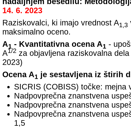
nadaljnjem besedilu: Metodologij
14. 6. 2023
Raziskovalci, ki imajo vrednost A
1,3
maksimalno oceno.
A
- Kvantitativna ocena A
- upoš
1
1
1/2
A
za objavljena raziskovalna dela
2023
)
Ocena A
je sestavljena iz štirih 
1
SICRIS (COBISS) točke: mejna v
Nadpovprečna znanstvena uspešno
Nadpovprečna znanstvena uspešn
Nadpovprečna znanstvena uspe
1,5