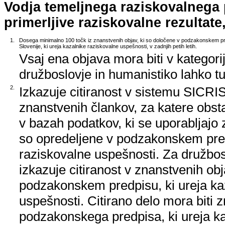
Vodja temeljnega raziskovalnega
primerljive raziskovalne rezultate,
1.
Dosega minimalno 100 točk iz znanstvenih objav, ki so določene v podzakonskem pr
Slovenije, ki ureja kazalnike raziskovalne uspešnosti, v zadnjih petih letih.
Vsaj ena objava mora biti v kategori
družboslovje in humanistiko lahko tud
2.
Izkazuje citiranost v sistemu SICRIS,
znanstvenih člankov, za katere obstaj
v bazah podatkov, ki se uporabljajo z
so opredeljene v podzakonskem pred
raziskovalne uspešnosti. Za družbos
izkazuje citiranost v znanstvenih ob
podzakonskem predpisu, ki ureja ka
uspešnosti. Citirano delo mora biti 
podzakonskega predpisa, ki ureja k