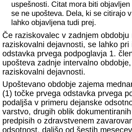
uspešnosti. Citat mora biti objavljen 
se ne upošteva. Dela, ki se citirajo 
lahko objavljena tudi prej.
Če raziskovalec v zadnjem obdobju n
raziskovalni dejavnosti, se lahko pri 
odstavka prvega podpoglavja 1. člena
upošteva zadnje intervalno obdobje, k
raziskovalni dejavnosti.
Upoštevano obdobje zajema mednarodn
(1) točke prvega odstavka prvega pod
podaljša v primeru dejanske odsotno
varstvo, drugih oblik dokumentiranih
predpisih o zdravstvenem zavarovan
odsotnost, daljšo od šestih mesecev