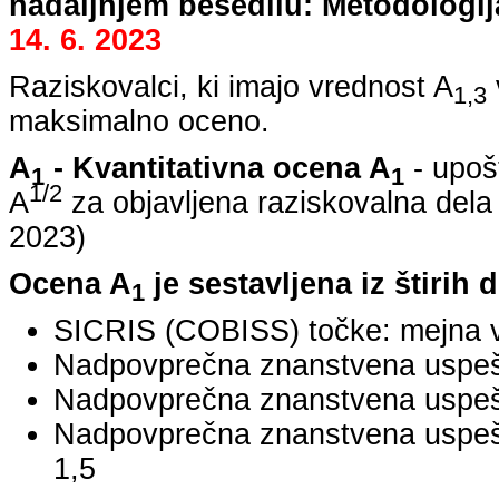
nadaljnjem besedilu: Metodologij
14. 6. 2023
Raziskovalci, ki imajo vrednost A
1,3
maksimalno oceno.
A
- Kvantitativna ocena A
- upoš
1
1
1/2
A
za objavljena raziskovalna dela
2023
)
Ocena A
je sestavljena iz štirih 
1
SICRIS (COBISS) točke: mejna v
Nadpovprečna znanstvena uspešno
Nadpovprečna znanstvena uspešn
Nadpovprečna znanstvena uspe
1,5