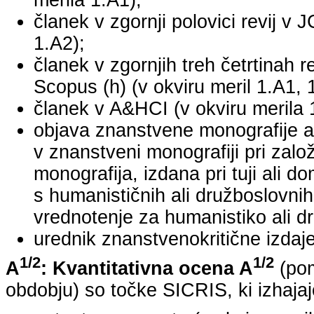
merila 1.A1);
članek v zgornji polovici revij v 
1.A2);
članek v zgornjih treh četrtinah r
Scopus (h) (v okviru meril 1.A1, 
članek v A&HCI (v okviru merila 
objava znanstvene monografije a
v znanstveni monografiji pri za
monografija, izdana pri tuji ali 
s humanističnih ali družboslovnih
vrednotenje za humanistiko ali dr
urednik znanstvenokritične izdaje 
1/2
1/2
A
: Kvantitativna ocena A
(pom
obdobju) so točke SICRIS, ki izhajaj