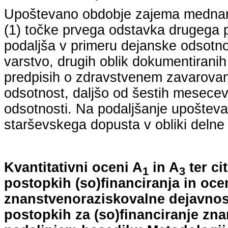
Upoštevano obdobje zajema mednarodn
(1) točke prvega odstavka drugega p
podaljša v primeru dejanske odsotno
varstvo, drugih oblik dokumentiranih
predpisih o zdravstvenem zavarovan
odsotnost, daljšo od šestih mesecev
odsotnosti. Na podaljšanje upošteva
starševskega dopusta v obliki delne 
Kvantitativni oceni A
in A
ter ci
1
3
postopkih (so)financiranja in oce
znanstvenoraziskovalne dejavnost
postopkih za (so)financiranje zn