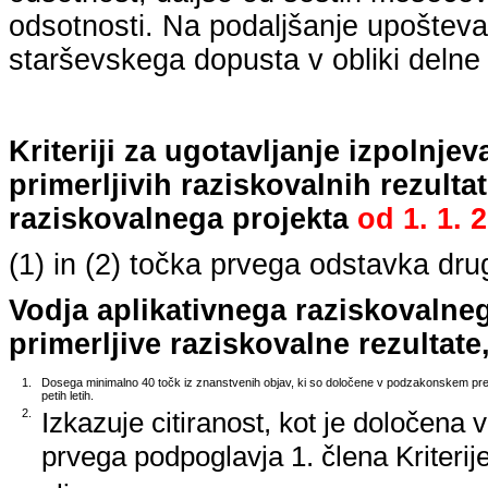
odsotnosti. Na podaljšanje upošteva
starševskega dopusta v obliki delne 
Kriteriji za ugotavljanje izpolnj
primerljivih raziskovalnih rezulta
raziskovalnega projekta
od
1. 1. 
(1) in (2) točka prvega odstavka dr
Vodja aplikativnega raziskovalne
primerljive raziskovalne rezultate,
1.
Dosega minimalno 40 točk iz znanstvenih objav, ki so določene v podzakonskem predp
petih letih.
2.
Izkazuje citiranost, kot je določena 
prvega podpoglavja 1. člena Kriterij