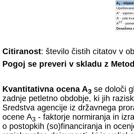
A
- objave
1
Upoštevane
A'' - izjemni
A' - zelo kva
1/2
A
- pomem
Dosežena 
Citiranost
: število čistih citatov v 
Pogoj se preveri v skladu z Metod
Kvantitativna ocena A
se določi g
3
zadnje petletno obdobje, ki jih razi
Sredstva agencije iz državnega pro
ocene A
- faktorje normiranja in izr
3
o postopkih (so)financiranja in ocenj