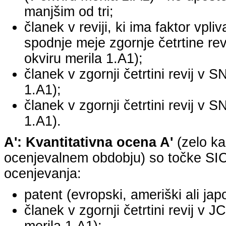
manjšim od tri;
članek v reviji, ki ima faktor vpli
spodnje meje zgornje četrtine revi
okviru merila 1.A1);
članek v zgornji četrtini revij v S
1.A1);
članek v zgornji četrtini revij v S
1.A1).
A': Kvantitativna ocena A'
(zelo ka
ocenjevalnem obdobju) so točke SICR
ocenjevanja:
patent (evropski, ameriški ali jap
članek v zgornji četrtini revij v 