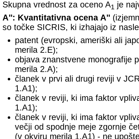
Skupna vrednost za oceno A
je na
1
A'': Kvantitativna ocena A''
(izjemn
so točke SICRIS, ki izhajajo iz nasle
patent (evropski, ameriški ali japo
merila 2.E);
objava znanstvene monografije pr
merila 2.A);
članek v prvi ali drugi reviji v J
1.A1);
članek v reviji, ki ima faktor vpl
1.A1);
članek v reviji, ki ima faktor vpl
večji od spodnje meje zgornje četr
(v okviru merila 1.A1) - ne upošte