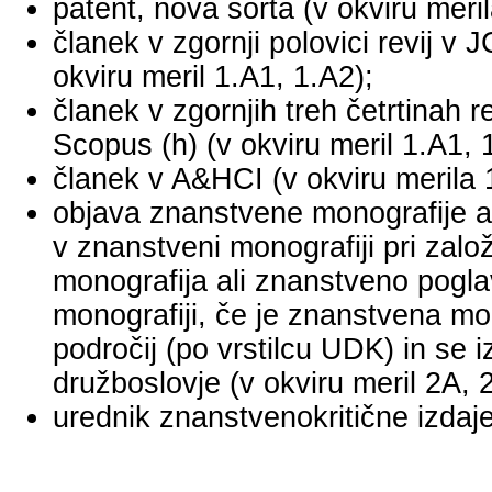
patent, nova sorta (v okviru meril
članek v zgornji polovici revij v
okviru meril 1.A1, 1.A2);
članek v zgornjih treh četrtinah r
Scopus (h) (v okviru meril 1.A1, 
članek v A&HCI (v okviru merila 
objava znanstvene monografije a
v znanstveni monografiji pri za
monografija ali znanstveno pogl
monografiji, če je znanstvena mo
področij (po vrstilcu UDK) in se 
družboslovje (v okviru meril 2A, 
urednik znanstvenokritične izdaje 