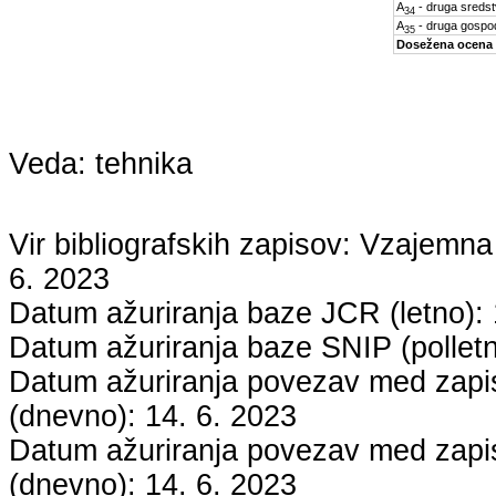
A
- druga sreds
34
A
- druga gospo
35
Dosežena ocena
Veda:
tehnika
Vir bibliografskih zapisov: Vzaje
6. 2023
Datum ažuriranja baze JCR (letno):
Datum ažuriranja baze SNIP (pollet
Datum ažuriranja povezav med zapisi
(dnevno):
14. 6. 2023
Datum ažuriranja povezav med zapisi
(dnevno):
14. 6. 2023