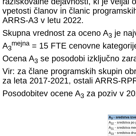
raziskovalne dejavnosti, ki je veljal
vpetosti članov in članic programskih
ARRS-A3 v letu
2022
.
Skupna vrednost za oceno A
je naj
3
mejna
A
= 15 FTE cenovne kategorije
3
Ocena A
se posodobi izključno zar
3
Vir: za člane programskih skupin
za leta
2017-2021
, ostali ARRS-R
Posodobitev ocene A
za poziv v
20
3
A
- sredstva iz
3
A
- sredstva po
32
A
- sredstva med
31
A
- sredstva dru
33