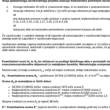
Vodja aplikativnega raziskovalnega projekta izkazuje mednarodno primerljive razisko
1.
Dosega minimalno 40 točk iz znanstvenih objav, ki so določene v podzakonskem pre
2.
Izkazuje citiranost, kot je določena v (2) točki prvega odstavka prvega podpoglavja
ali
ima dokazane prenose svojih raziskav v prakso (patenti, implementirane tehnologije
2.13, 2.14, 2.15, 2.16, 2.17, 2.20, 2.21 in 2.24)
ali
dokazano delo na nacionalno pomembnem znanstvenem korpusu ali zbirki
Če raziskovalec v zadnjem obdobju ni bil zaposlen ali samozaposlen v raziskovalni dejavnosti
obdobje petih let zaposlitve v raziskovalni dejavnosti.
Upoštevano obdobje zajema mednarodno primerljivih raziskovalnih rezultatov iz (1) točke p
upravičenih odsotnosti, določenih v predpisih o zdravstvenem zavarovanju, pa samo, če gr
obliki delne odsotnosti z dela.
Kvantitativni oceni A
in A
ter citiranost na podlagi Splošnega akta o postopkih (so
1
3
znanstvenoraziskovalne dejavnosti (v nadaljnjem besedilu: Metodologija ocenjevan
Raziskovalci, ki imajo vrednost A
večjo od mejne vrednosti, dobijo maksimalno oceno.
1,3
1/2
A
- Kvantitativna ocena A
- upoštevane SICRIS (COBISS) točke, A'', A' in A
za objavl
1
1
Ocena A
je sestavljena iz štirih delov:
1
SICRIS (COBISS) točke: mejna vrednost 1875 točk ocena 5
Nadpovprečna znanstvena uspešnost A'': mejna vrednost A''/3000 ocena 2
Nadpovprečna znanstvena uspešnost A': mejna vrednost A'/2250 ocena 1,5
1/2
1/2
Nadpovprečna znanstvena uspešnost A
: mejna vrednost A
/2250 ocena 1,5
Skupna vrednost za oceno A
je največ
10
točk.
1
A'': Kvantitativna ocena A''
(izjemni dosežki v ocenjevalnem obdobju petih let) so točke SI