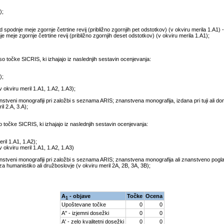
);
d spodnje meje zgornje četrtine revij (približno zgornjih pet odstotkov) (v okviru merila 1.A1) 
nje meje zgornje četrtine revij (približno zgornjih deset odstotkov) (v okviru merila 1.A1);
 točke SICRIS, ki izhajajo iz naslednjih sestavin ocenjevanja:
);
v okviru meril 1.A1, 1.A2, 1.A3);
veni monografiji pri založbi s seznama ARIS; znanstvena monografija, izdana pri tuji ali dom
l 2.A, 3.A);
očke SICRIS, ki izhajajo iz naslednjih sestavin ocenjevanja:
ril 1.A1, 1.A2);
v okviru meril 1.A1, 1.A2, 1.A3)
tveni monografiji pri založbi s seznama ARIS; znanstvena monografija ali znanstveno pogla
za humanistiko ali družboslovje (v okviru meril 2A, 2B, 3A, 3B);
A
- objave
Točke
Ocena
1
Upoštevane točke
0
0
A'' - izjemni dosežki
0
0
A' - zelo kvalitetni dosežki
0
0