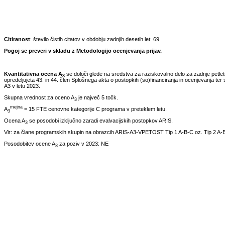
Citiranost
: število čistih citatov v obdobju zadnjih desetih let:
69
Pogoj se preveri v skladu z Metodologijo ocenjevanja prijav.
Kvantitativna ocena A
se določi glede na sredstva za raziskovalno delo za zadnje petle
3
opredeljujeta 43. in 44. člen Splošnega akta o postopkih (so)financiranja in ocenjevanja ter 
A3 v letu
2023
.
Skupna vrednost za oceno A
je največ 5 točk.
3
mejna
A
= 15 FTE cenovne kategorije C programa v preteklem letu.
3
Ocena A
se posodobi izključno zaradi evalvacijskih postopkov ARIS.
3
Vir: za člane programskih skupin na obrazcih ARIS-A3-VPETOST Tip 1 A-B-C oz. Tip 2 A-B
Posodobitev ocene A
za poziv v
2023
:
NE
3