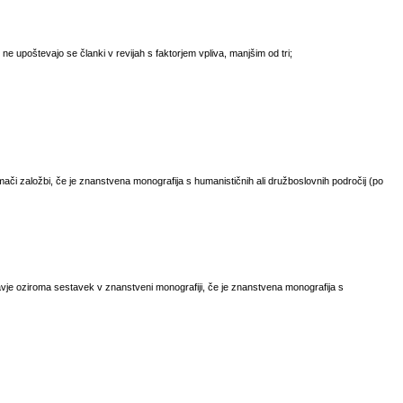
- ne upoštevajo se članki v revijah s faktorjem vpliva, manjšim od tri;
ači založbi, če je znanstvena monografija s humanističnih ali družboslovnih področij (po
vje oziroma sestavek v znanstveni monografiji, če je znanstvena monografija s