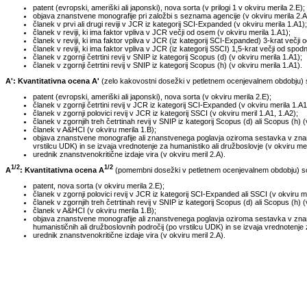
patent (evropski, ameriški ali japonski), nova sorta (v prilogi 1 v okviru merila 2.E);
objava znanstvene monografije pri založbi s seznama agencije (v okviru merila 2.A
članek v prvi ali drugi reviji v JCR iz kategorij SCI-Expanded (v okviru merila 1.A1);
članek v reviji, ki ima faktor vpliva v JCR večji od osem (v okviru merila 1.A1);
članek v reviji, ki ima faktor vpliva v JCR (iz kategorij SCI-Expanded) 3-krat večji o
članek v reviji, ki ima faktor vpliva v JCR (iz kategorij SSCI) 1,5-krat večji od spod
članek v zgornji četrtini revij v SNIP iz kategorij Scopus (d) (v okviru merila 1.A1);
članek v zgornji četrtini revij v SNIP iz kategorij Scopus (h) (v okviru merila 1.A1).
A': Kvantitativna ocena A'
(zelo kakovostni dosežki v petletnem ocenjevalnem obdobju) so
patent (evropski, ameriški ali japonski), nova sorta (v okviru merila 2.E);
članek v zgornji četrtini revij v JCR iz kategorij SCI-Expanded (v okviru merila 1.A1
članek v zgornji polovici revij v JCR iz kategorij SSCI (v okviru meril 1.A1, 1.A2);
članek v zgornjih treh četrtinah revij v SNIP iz kategorij Scopus (d) ali Scopus (h) (
članek v A&HCI (v okviru merila 1.B);
objava znanstvene monografije ali znanstvenega poglavja oziroma sestavka v znanst
vrstilcu UDK) in se izvaja vrednotenje za humanistiko ali družboslovje (v okviru meri
urednik znanstvenokritične izdaje vira (v okviru meril 2.A).
1/2
1/2
A
: Kvantitativna ocena A
(pomembni dosežki v petletnem ocenjevalnem obdobju) so t
patent, nova sorta (v okviru merila 2.E);
članek v zgornji polovici revij v JCR iz kategorij SCI-Expanded ali SSCI (v okviru me
članek v zgornjih treh četrtinah revij v SNIP iz kategorij Scopus (d) ali Scopus (h) (
članek v A&HCI (v okviru merila 1.B);
objava znanstvene monografije ali znanstvenega poglavja oziroma sestavka v znans
humanističnih ali družboslovnih področij (po vrstilcu UDK) in se izvaja vrednotenje 
urednik znanstvenokritične izdaje vira (v okviru meril 2.A).