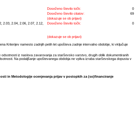
Doseženo število točk:
0
Doseženo število citatov:
69
(dokazuje se ob prijavi)
 2.03, 2.04, 2.06, 2.07, 2.12,
Doseženo število točk:
0
(dokazuje se ob prijavi)
na Kriterijev namesto zadnjih petih let upošteva zadnje intervalno obdobje, ki vključuje
e odsotnosti iz naslova zavarovanja za starševsko varstvo, drugih oblik dokumentiranih
odsotnosti. Na podaljšanje upoštevanega obdobja ne vpliva izraba starševskega dopusta v
osti in Metodologije ocenjevanja prijav v postopkih za (so)financiranje