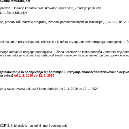
valne rezultate, če:
dpisu, ki ureja kazalnike raziskovalne uspešnosti, v zadnjih petih letih.
 1. člena Kriterijev
, prodani računalniški programi, izvedeni pomembni objekti ali izdelki ipd.) (COBISS tip: 2.02,
, se lahko pri izpolnjevanju kriterija iz (1) točke prvega odstavka drugega podpoglavja 1. čle
rvega odstavka drugega podpoglavja 1. člena Kriterijev se lahko podaljša v primeru dejansk
e za neprekinjeno odsotnost, daljšo od šestih mesecev, in sicer največ za čas upravičene 
)financiranja in ocenjevanja ter spremljanju izvajanja znanstvenoraziskovalne dejavn
ja prijav)
od
1. 1. 2019
do
12. 1. 2024
jena raziskovalna dela za 5 letno obdobje (od
1. 1. 2019
do
12. 1. 2024
)
CRIS, ki izhajajo iz naslednjih meril ocenjevanja: