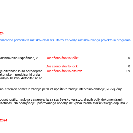
024
ednarodno primerljivih raziskovalnih rezultatov za vodjo raziskovalnega projekta in programa
raziskovalne uspešnosti, v
Doseženo število točk:
0
Doseženo število točk:
0
e citiranosti in so opredeljene
Doseženo število citatov:
69
zakonskem predpisu, ki ureja
dnjih 10 letih. Avtocitat se ne
a Kriterijev namesto zadnjih petih let upošteva zadnje intervalno obdobje, ki vključuje
 odsotnosti iz naslova zavarovanja za starševsko varstvo, drugih oblik dokumentiranih
odsotnosti. Na podaljšanje upoštevanega obdobja ne vpliva izraba starševskega dopusta v
 2024