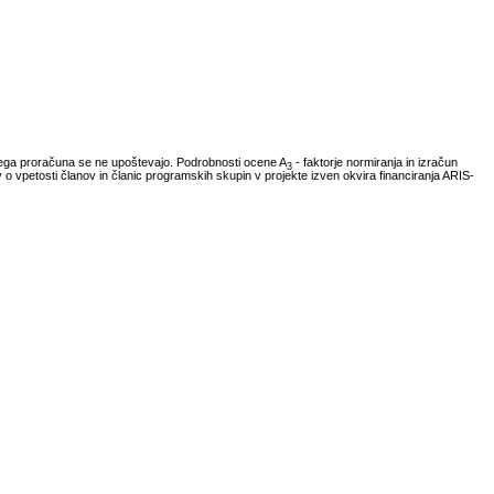
vnega proračuna se ne upoštevajo. Podrobnosti ocene A
- faktorje normiranja in izračun
3
ov o vpetosti članov in članic programskih skupin v projekte izven okvira financiranja ARIS-