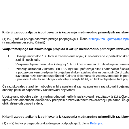
Kriteriji za ugotavljanje izpolnjevanja izkazovanja mednarodno primerljivih razisko
(1) in (2) točka prvega odstavka prvega podpoglavja 1. člena
Kriterijev za ugotavljanje iz
(v nadaljnjem besedilu: Kriteriji)
Vodja temeljnega raziskovalnega projekta izkazuje mednarodno primerljive raziskova
1.
Dosega minimalno 100 točk iz znanstvenih objav, ki so določene v podzakonskem 
zadnjih petih letih.
Vsaj ena objava mora biti v kategoriji 1.A, B, C oziroma za družboslovje in humanist
2.
Izkazuje citiranost v sistemu SICRIS, kjer se upoštevajo citati znanstvenih člankov
v podzakonskem predpisu, ki ureja kazalnike raziskovalne uspešnosti. Za družbos
kazalnike raziskovalne uspešnosti. Citirano delo mora biti znanstveno delo iz podz
upošteva. Dela, ki se citirajo v obdobju zadnjih 10 let, so lahko objavljena tudi prej
Če raziskovalec v zadnjem obdobju ni bil zaposlen ali samozaposlen v raziskovalni dejavnosti
obdobje petih let zaposlitve v raziskovalni dejavnosti.
Upoštevano obdobje zajema mednarodno primerljivih raziskovalnih rezultatov iz (1) točke p
upravičenih odsotnosti, določenih v predpisih o zdravstvenem zavarovanju, pa samo, če gr
obliki delne odsotnosti z dela.
Kriteriji za ugotavljanje izpolnjevanja izkazovanja mednarodno primerljivih razisko
(1) in (2) točka prvega odstavka drugega podpoglavja 1. člena
Kriterijev
.