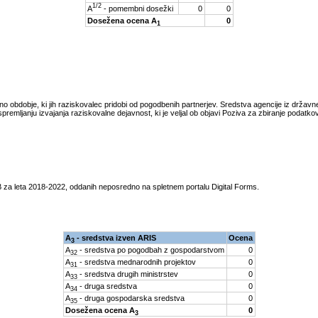
1/2
A
- pomembni dosežki
0
0
Dosežena ocena A
0
1
tno obdobje, ki jih raziskovalec pridobi od pogodbenih partnerjev. Sredstva agencije iz drža
spremljanju izvajanja raziskovalne dejavnost, ki je veljal ob objavi Poziva za zbiranje podatk
 za leta
2018-2022
, oddanih neposredno na spletnem portalu Digital Forms.
A
- sredstva izven ARIS
Ocena
3
A
- sredstva po pogodbah z gospodarstvom
0
32
A
- sredstva mednarodnih projektov
0
31
A
- sredstva drugih ministrstev
0
33
A
- druga sredstva
0
34
A
- druga gospodarska sredstva
0
35
Dosežena ocena A
0
3