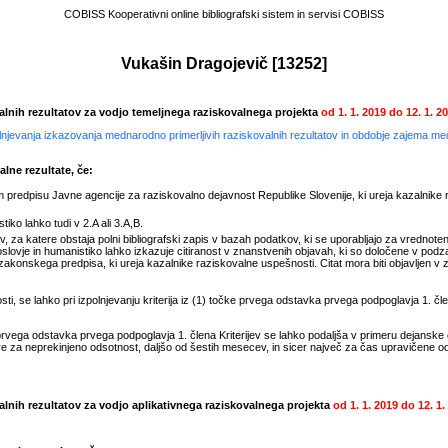
COBISS Kooperativni online bibliografski sistem in servisi COBISS
Vukašin Dragojevič
[
13252
]
valnih rezultatov za vodjo temeljnega raziskovalnega projekta
od
1. 1. 2019
do
12. 1. 2
polnjevanja izkazovanja mednarodno primerljivih raziskovalnih rezultatov in obdobje zajema m
lne rezultate, če:
predpisu Javne agencije za raziskovalno dejavnost Republike Slovenije, ki ureja kazalnike 
iko lahko tudi v 2.A ali 3.A,B.
, za katere obstaja polni bibliografski zapis v bazah podatkov, ki se uporabljajo za vrednotenj
lovje in humanistiko lahko izkazuje citiranost v znanstvenih objavah, ki so določene v pod
akonskega predpisa, ki ureja kazalnike raziskovalne uspešnosti. Citat mora biti objavljen v za
.
, se lahko pri izpolnjevanju kriterija iz (1) točke prvega odstavka prvega podpoglavja 1. člen
rvega odstavka prvega podpoglavja 1. člena Kriterijev se lahko podaljša v primeru dejanske
e za neprekinjeno odsotnost, daljšo od šestih mesecev, in sicer največ za čas upravičene 
valnih rezultatov za vodjo aplikativnega raziskovalnega projekta
od
1. 1. 2019
do
12. 1.