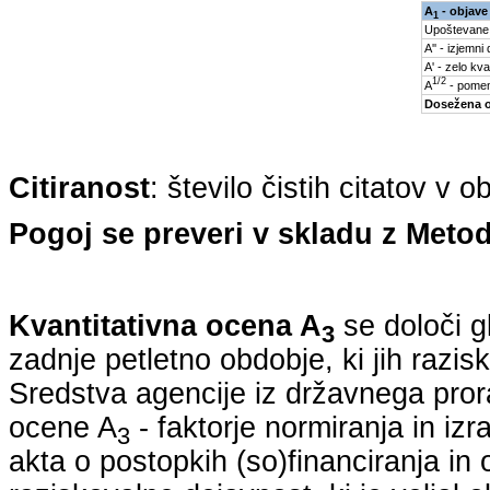
A
- objave
1
Upoštevane
A'' - izjemni
A' - zelo kva
1/2
A
- pomem
Dosežena 
Citiranost
: število čistih citatov v 
Pogoj se preveri v skladu z Metod
Kvantitativna ocena A
se določi g
3
zadnje petletno obdobje, ki jih razi
Sredstva agencije iz državnega pro
ocene A
- faktorje normiranja in iz
3
akta o postopkih (so)financiranja in 