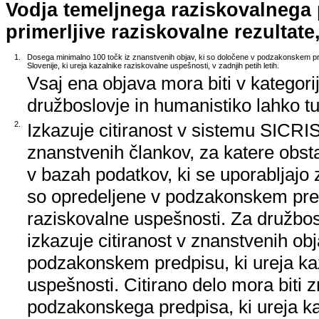
Vodja temeljnega raziskovalnega
primerljive raziskovalne rezultate,
1.
Dosega minimalno 100 točk iz znanstvenih objav, ki so določene v podzakonskem pr
Slovenije, ki ureja kazalnike raziskovalne uspešnosti, v zadnjih petih letih.
Vsaj ena objava mora biti v kategori
družboslovje in humanistiko lahko tud
2.
Izkazuje citiranost v sistemu SICRIS,
znanstvenih člankov, za katere obstaj
v bazah podatkov, ki se uporabljajo z
so opredeljene v podzakonskem pred
raziskovalne uspešnosti. Za družbos
izkazuje citiranost v znanstvenih ob
podzakonskem predpisu, ki ureja ka
uspešnosti. Citirano delo mora biti 
podzakonskega predpisa, ki ureja k