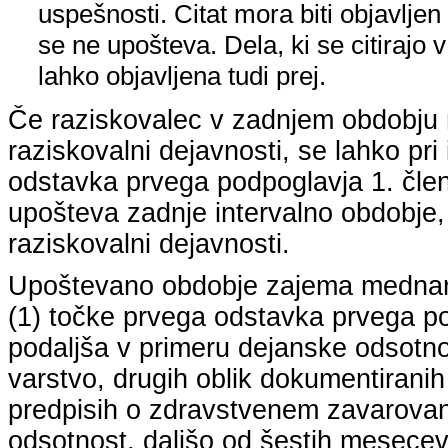
uspešnosti. Citat mora biti objavljen 
se ne upošteva. Dela, ki se citirajo 
lahko objavljena tudi prej.
Če raziskovalec v zadnjem obdobju n
raziskovalni dejavnosti, se lahko pri 
odstavka prvega podpoglavja 1. člena
upošteva zadnje intervalno obdobje, k
raziskovalni dejavnosti.
Upoštevano obdobje zajema mednarodn
(1) točke prvega odstavka prvega pod
podaljša v primeru dejanske odsotno
varstvo, drugih oblik dokumentiranih
predpisih o zdravstvenem zavarovan
odsotnost, daljšo od šestih mesecev