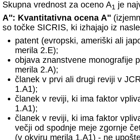
Skupna vrednost za oceno A
je na
1
A'': Kvantitativna ocena A''
(izjemn
so točke SICRIS, ki izhajajo iz nasle
patent (evropski, ameriški ali japo
merila 2.E);
objava znanstvene monografije pr
merila 2.A);
članek v prvi ali drugi reviji v J
1.A1);
članek v reviji, ki ima faktor vpl
1.A1);
članek v reviji, ki ima faktor vpl
večji od spodnje meje zgornje četr
(v okviru merila 1.A1) - ne upošte