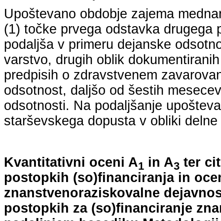
Upoštevano obdobje zajema mednarodn
(1) točke prvega odstavka drugega p
podaljša v primeru dejanske odsotno
varstvo, drugih oblik dokumentiranih
predpisih o zdravstvenem zavarovan
odsotnost, daljšo od šestih mesecev
odsotnosti. Na podaljšanje upošteva
starševskega dopusta v obliki delne 
Kvantitativni oceni A
in A
ter ci
1
3
postopkih (so)financiranja in oce
znanstvenoraziskovalne dejavnost
postopkih za (so)financiranje zn