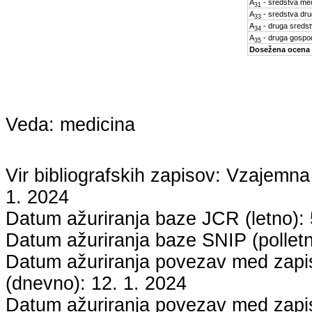
A
- sredstva med
31
A
- sredstva dru
33
A
- druga sreds
34
A
- druga gospo
35
Dosežena ocena
Veda:
medicina
Vir bibliografskih zapisov: Vzaje
1. 2024
Datum ažuriranja baze JCR (letno):
Datum ažuriranja baze SNIP (pollet
Datum ažuriranja povezav med zapisi
(dnevno):
12. 1. 2024
Datum ažuriranja povezav med zapisi