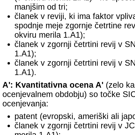
manjšim od tri;
članek v reviji, ki ima faktor vpli
spodnje meje zgornje četrtine revi
okviru merila 1.A1);
članek v zgornji četrtini revij v S
1.A1);
članek v zgornji četrtini revij v S
1.A1).
A': Kvantitativna ocena A'
(zelo ka
ocenjevalnem obdobju) so točke SICR
ocenjevanja:
patent (evropski, ameriški ali jap
članek v zgornji četrtini revij v 