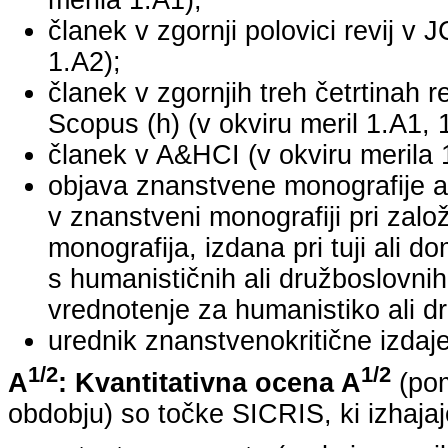
merila 1.A1);
članek v zgornji polovici revij v 
1.A2);
članek v zgornjih treh četrtinah r
Scopus (h) (v okviru meril 1.A1, 
članek v A&HCI (v okviru merila 
objava znanstvene monografije a
v znanstveni monografiji pri za
monografija, izdana pri tuji ali 
s humanističnih ali družboslovnih
vrednotenje za humanistiko ali dr
urednik znanstvenokritične izdaje 
1/2
1/2
A
: Kvantitativna ocena A
(pom
obdobju) so točke SICRIS, ki izhajaj