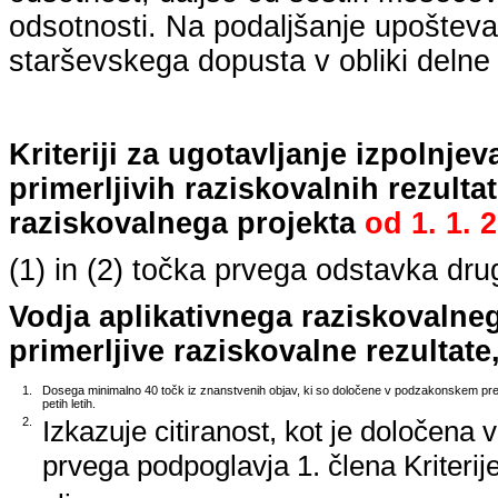
odsotnosti. Na podaljšanje upošteva
starševskega dopusta v obliki delne 
Kriteriji za ugotavljanje izpolnj
primerljivih raziskovalnih rezulta
raziskovalnega projekta
od
1. 1. 
(1) in (2) točka prvega odstavka dr
Vodja aplikativnega raziskovalne
primerljive raziskovalne rezultate,
1.
Dosega minimalno 40 točk iz znanstvenih objav, ki so določene v podzakonskem predp
petih letih.
2.
Izkazuje citiranost, kot je določena 
prvega podpoglavja 1. člena Kriterij