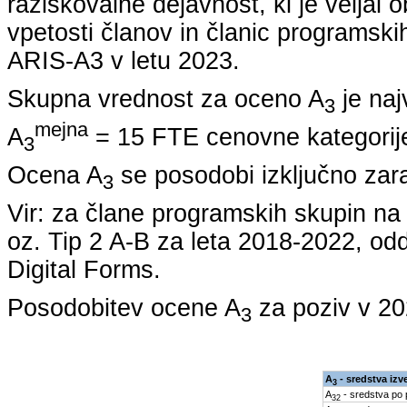
raziskovalne dejavnost, ki je veljal 
vpetosti članov in članic programskih
ARIS-A3 v letu
2023
.
Skupna vrednost za oceno A
je naj
3
mejna
A
= 15 FTE cenovne kategorije
3
Ocena A
se posodobi izključno zar
3
Vir: za člane programskih skupin 
oz. Tip 2 A-B za leta
2018-2022
, od
Digital Forms.
Posodobitev ocene A
za poziv v
20
3
A
- sredstva izv
3
A
- sredstva po
32