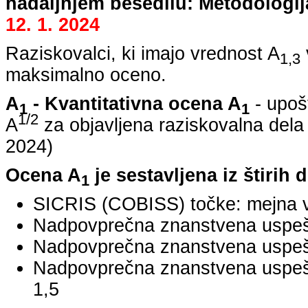
nadaljnjem besedilu: Metodologij
12. 1. 2024
Raziskovalci, ki imajo vrednost A
1,3
maksimalno oceno.
A
- Kvantitativna ocena A
- upoš
1
1
1/2
A
za objavljena raziskovalna dela
2024
)
Ocena A
je sestavljena iz štirih 
1
SICRIS (COBISS) točke: mejna v
Nadpovprečna znanstvena uspešno
Nadpovprečna znanstvena uspešn
Nadpovprečna znanstvena uspe
1,5