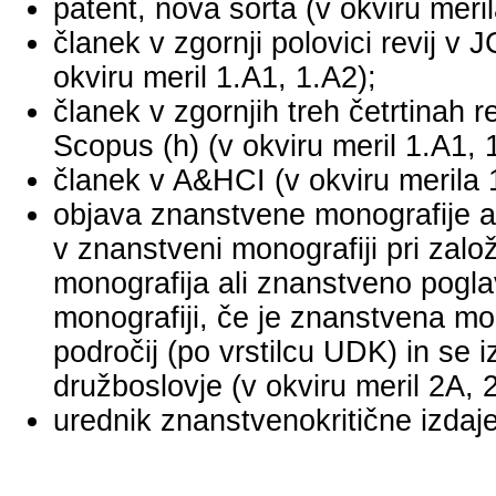
patent, nova sorta (v okviru meril
članek v zgornji polovici revij v
okviru meril 1.A1, 1.A2);
članek v zgornjih treh četrtinah r
Scopus (h) (v okviru meril 1.A1, 
članek v A&HCI (v okviru merila 
objava znanstvene monografije a
v znanstveni monografiji pri za
monografija ali znanstveno pogl
monografiji, če je znanstvena mo
področij (po vrstilcu UDK) in se 
družboslovje (v okviru meril 2A, 
urednik znanstvenokritične izdaje 