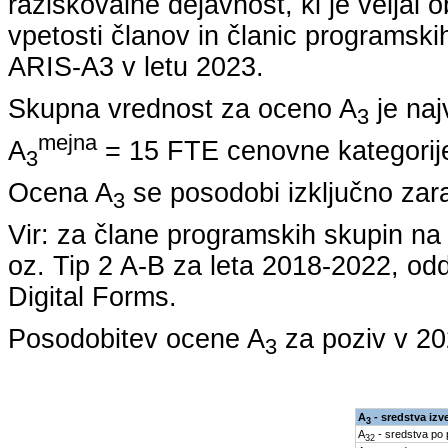
raziskovalne dejavnost, ki je veljal 
vpetosti članov in članic programskih
ARIS-A3 v letu
2023
.
Skupna vrednost za oceno A
je naj
3
mejna
A
= 15 FTE cenovne kategorije
3
Ocena A
se posodobi izključno zar
3
Vir: za člane programskih skupin 
oz. Tip 2 A-B za leta
2018-2022
, od
Digital Forms.
Posodobitev ocene A
za poziv v
20
3
A
- sredstva izv
3
A
- sredstva po
32