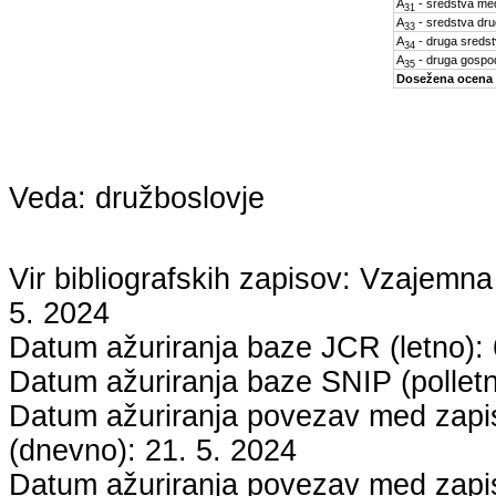
A
- sredstva med
31
A
- sredstva dru
33
A
- druga sreds
34
A
- druga gospo
35
Dosežena ocena
Veda:
družboslovje
Vir bibliografskih zapisov: Vzaje
5. 2024
Datum ažuriranja baze JCR (letno):
Datum ažuriranja baze SNIP (pollet
Datum ažuriranja povezav med zapisi
(dnevno):
21. 5. 2024
Datum ažuriranja povezav med zapisi