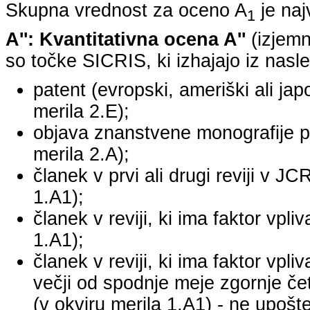
Skupna vrednost za oceno A
je na
1
A'': Kvantitativna ocena A''
(izjemn
so točke SICRIS, ki izhajajo iz nasle
patent (evropski, ameriški ali japo
merila 2.E);
objava znanstvene monografije pr
merila 2.A);
članek v prvi ali drugi reviji v J
1.A1);
članek v reviji, ki ima faktor vpl
1.A1);
članek v reviji, ki ima faktor vpl
večji od spodnje meje zgornje četr
(v okviru merila 1.A1) - ne upošte