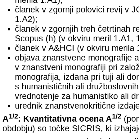
merila 1.A1);
članek v zgornji polovici revij v 
1.A2);
članek v zgornjih treh četrtinah r
Scopus (h) (v okviru meril 1.A1, 
članek v A&HCI (v okviru merila 
objava znanstvene monografije a
v znanstveni monografiji pri za
monografija, izdana pri tuji ali 
s humanističnih ali družboslovnih
vrednotenje za humanistiko ali dr
urednik znanstvenokritične izdaje 
1/2
1/2
A
: Kvantitativna ocena A
(pom
obdobju) so točke SICRIS, ki izhajaj