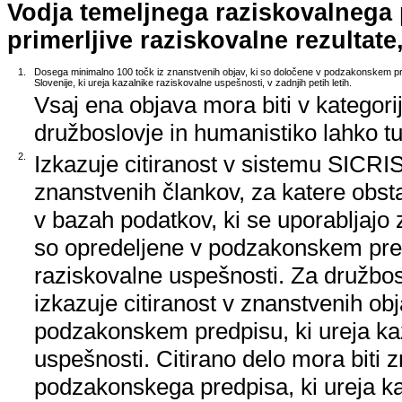
Vodja temeljnega raziskovalnega
primerljive raziskovalne rezultate,
1.
Dosega minimalno 100 točk iz znanstvenih objav, ki so določene v podzakonskem pr
Slovenije, ki ureja kazalnike raziskovalne uspešnosti, v zadnjih petih letih.
Vsaj ena objava mora biti v kategori
družboslovje in humanistiko lahko tud
2.
Izkazuje citiranost v sistemu SICRIS,
znanstvenih člankov, za katere obstaj
v bazah podatkov, ki se uporabljajo z
so opredeljene v podzakonskem pred
raziskovalne uspešnosti. Za družbos
izkazuje citiranost v znanstvenih ob
podzakonskem predpisu, ki ureja ka
uspešnosti. Citirano delo mora biti 
podzakonskega predpisa, ki ureja k