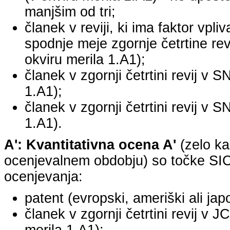
manjšim od tri;
članek v reviji, ki ima faktor vpli
spodnje meje zgornje četrtine revi
okviru merila 1.A1);
članek v zgornji četrtini revij v S
1.A1);
članek v zgornji četrtini revij v S
1.A1).
A': Kvantitativna ocena A'
(zelo ka
ocenjevalnem obdobju) so točke SICR
ocenjevanja:
patent (evropski, ameriški ali jap
članek v zgornji četrtini revij v 