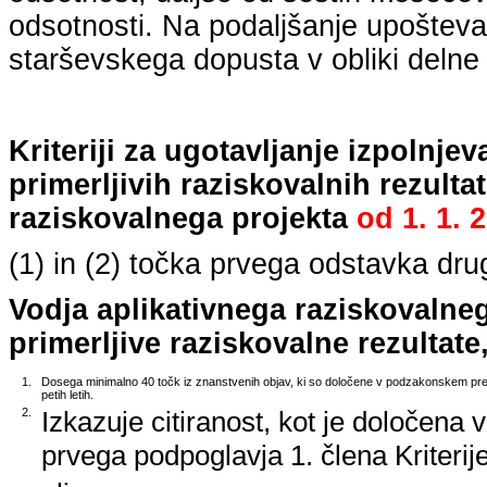
odsotnosti. Na podaljšanje upošteva
starševskega dopusta v obliki delne 
Kriteriji za ugotavljanje izpolnj
primerljivih raziskovalnih rezulta
raziskovalnega projekta
od
1. 1. 
(1) in (2) točka prvega odstavka dr
Vodja aplikativnega raziskovalne
primerljive raziskovalne rezultate,
1.
Dosega minimalno 40 točk iz znanstvenih objav, ki so določene v podzakonskem predp
petih letih.
2.
Izkazuje citiranost, kot je določena 
prvega podpoglavja 1. člena Kriterij