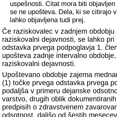
uspešnosti. Citat mora biti objavljen 
se ne upošteva. Dela, ki se citirajo 
lahko objavljena tudi prej.
Če raziskovalec v zadnjem obdobju n
raziskovalni dejavnosti, se lahko pri 
odstavka prvega podpoglavja 1. člena
upošteva zadnje intervalno obdobje, k
raziskovalni dejavnosti.
Upoštevano obdobje zajema mednarodn
(1) točke prvega odstavka prvega pod
podaljša v primeru dejanske odsotno
varstvo, drugih oblik dokumentiranih
predpisih o zdravstvenem zavarovan
odsotnost, daljšo od šestih mesecev