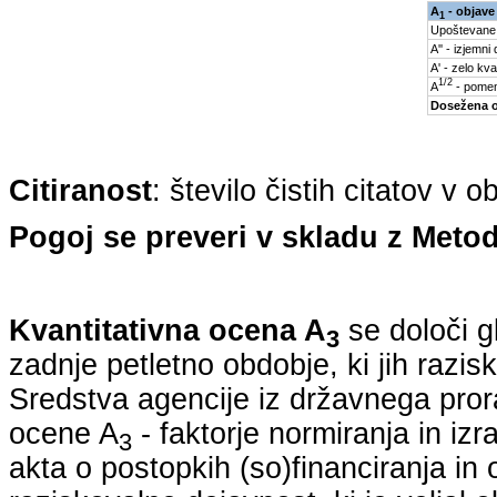
A
- objave
1
Upoštevane
A'' - izjemni
A' - zelo kva
1/2
A
- pomem
Dosežena 
Citiranost
: število čistih citatov v 
Pogoj se preveri v skladu z Metod
Kvantitativna ocena A
se določi g
3
zadnje petletno obdobje, ki jih razi
Sredstva agencije iz državnega pro
ocene A
- faktorje normiranja in iz
3
akta o postopkih (so)financiranja in 