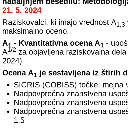
nadaljnjem besedilu: Metodologij
21. 5. 2024
Raziskovalci, ki imajo vrednost A
1,3
maksimalno oceno.
A
- Kvantitativna ocena A
- upoš
1
1
1/2
A
za objavljena raziskovalna dela
2024
)
Ocena A
je sestavljena iz štirih 
1
SICRIS (COBISS) točke: mejna v
Nadpovprečna znanstvena uspešno
Nadpovprečna znanstvena uspešn
Nadpovprečna znanstvena uspe
1,5