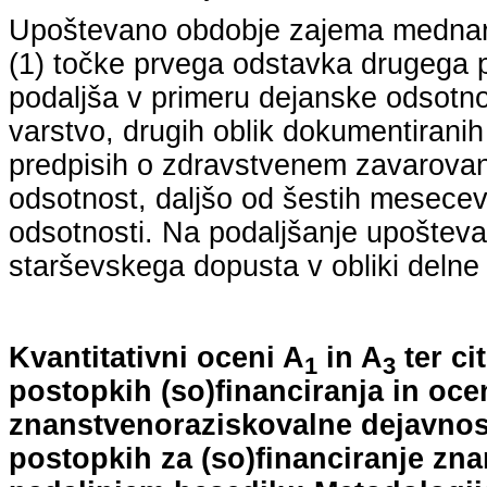
Upoštevano obdobje zajema mednarodn
(1) točke prvega odstavka drugega p
podaljša v primeru dejanske odsotno
varstvo, drugih oblik dokumentiranih
predpisih o zdravstvenem zavarovan
odsotnost, daljšo od šestih mesecev
odsotnosti. Na podaljšanje upošteva
starševskega dopusta v obliki delne 
Kvantitativni oceni A
in A
ter ci
1
3
postopkih (so)financiranja in oce
znanstvenoraziskovalne dejavnost
postopkih za (so)financiranje zn