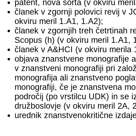
patent, nova sorta (v okviru meril
članek v zgornji polovici revij v
okviru meril 1.A1, 1.A2);
članek v zgornjih treh četrtinah r
Scopus (h) (v okviru meril 1.A1, 
članek v A&HCI (v okviru merila 
objava znanstvene monografije a
v znanstveni monografiji pri za
monografija ali znanstveno pogl
monografiji, če je znanstvena mo
področij (po vrstilcu UDK) in se 
družboslovje (v okviru meril 2A, 
urednik znanstvenokritične izdaje 