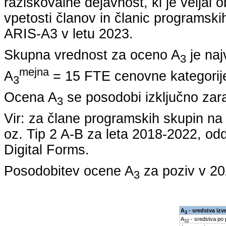
raziskovalne dejavnost, ki je veljal 
vpetosti članov in članic programskih
ARIS-A3 v letu
2023
.
Skupna vrednost za oceno A
je naj
3
mejna
A
= 15 FTE cenovne kategorije
3
Ocena A
se posodobi izključno zar
3
Vir: za člane programskih skupin 
oz. Tip 2 A-B za leta
2018-2022
, od
Digital Forms.
Posodobitev ocene A
za poziv v
20
3
A
- sredstva izv
3
A
- sredstva po
32