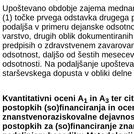
Upoštevano obdobje zajema mednarodn
(1) točke prvega odstavka drugega p
podaljša v primeru dejanske odsotno
varstvo, drugih oblik dokumentiranih
predpisih o zdravstvenem zavarovan
odsotnost, daljšo od šestih mesecev
odsotnosti. Na podaljšanje upošteva
starševskega dopusta v obliki delne 
Kvantitativni oceni A
in A
ter ci
1
3
postopkih (so)financiranja in oce
znanstvenoraziskovalne dejavnost
postopkih za (so)financiranje zn