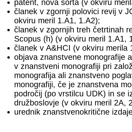
patent, nova sorta (v okviru meril
članek v zgornji polovici revij v
okviru meril 1.A1, 1.A2);
članek v zgornjih treh četrtinah r
Scopus (h) (v okviru meril 1.A1, 
članek v A&HCI (v okviru merila 
objava znanstvene monografije a
v znanstveni monografiji pri za
monografija ali znanstveno pogl
monografiji, če je znanstvena mo
področij (po vrstilcu UDK) in se 
družboslovje (v okviru meril 2A, 
urednik znanstvenokritične izdaje 