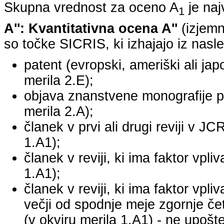
Skupna vrednost za oceno A
je na
1
A'': Kvantitativna ocena A''
(izjemn
so točke SICRIS, ki izhajajo iz nasle
patent (evropski, ameriški ali japo
merila 2.E);
objava znanstvene monografije pr
merila 2.A);
članek v prvi ali drugi reviji v J
1.A1);
članek v reviji, ki ima faktor vpl
1.A1);
članek v reviji, ki ima faktor vpl
večji od spodnje meje zgornje četr
(v okviru merila 1.A1) - ne upošte