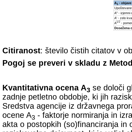
A
- objave
1
Upoštevane
A'' - izjemni
A' - zelo kva
1/2
A
- pomem
Dosežena 
Citiranost
: število čistih citatov v 
Pogoj se preveri v skladu z Metod
Kvantitativna ocena A
se določi g
3
zadnje petletno obdobje, ki jih razi
Sredstva agencije iz državnega pro
ocene A
- faktorje normiranja in iz
3
akta o postopkih (so)financiranja in 