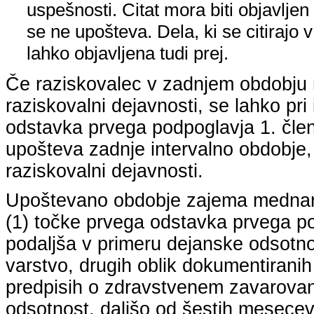
uspešnosti. Citat mora biti objavljen 
se ne upošteva. Dela, ki se citirajo 
lahko objavljena tudi prej.
Če raziskovalec v zadnjem obdobju n
raziskovalni dejavnosti, se lahko pri 
odstavka prvega podpoglavja 1. člena
upošteva zadnje intervalno obdobje, k
raziskovalni dejavnosti.
Upoštevano obdobje zajema mednarodn
(1) točke prvega odstavka prvega pod
podaljša v primeru dejanske odsotno
varstvo, drugih oblik dokumentiranih
predpisih o zdravstvenem zavarovan
odsotnost, daljšo od šestih mesecev