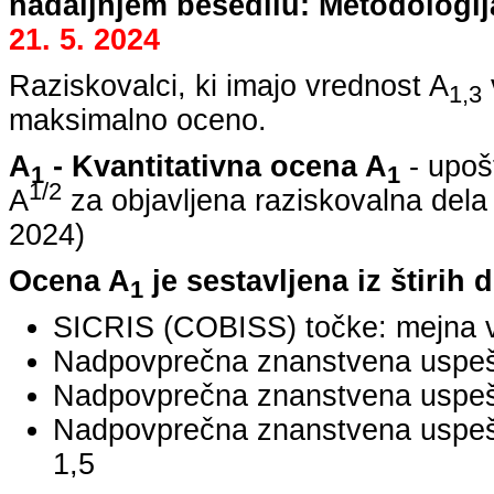
nadaljnjem besedilu: Metodologij
21. 5. 2024
Raziskovalci, ki imajo vrednost A
1,3
maksimalno oceno.
A
- Kvantitativna ocena A
- upoš
1
1
1/2
A
za objavljena raziskovalna dela
2024
)
Ocena A
je sestavljena iz štirih 
1
SICRIS (COBISS) točke: mejna v
Nadpovprečna znanstvena uspešno
Nadpovprečna znanstvena uspešn
Nadpovprečna znanstvena uspe
1,5