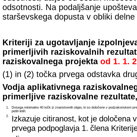
odsotnosti. Na podaljšanje upošteva
starševskega dopusta v obliki delne 
Kriteriji za ugotavljanje izpolnj
primerljivih raziskovalnih rezulta
raziskovalnega projekta
od
1. 1. 
(1) in (2) točka prvega odstavka dr
Vodja aplikativnega raziskovalne
primerljive raziskovalne rezultate,
1.
Dosega minimalno 40 točk iz znanstvenih objav, ki so določene v podzakonskem predp
petih letih.
2.
Izkazuje citiranost, kot je določena 
prvega podpoglavja 1. člena Kriterij