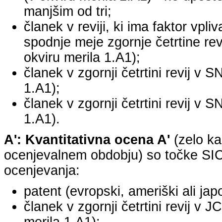
manjšim od tri;
članek v reviji, ki ima faktor vpli
spodnje meje zgornje četrtine revi
okviru merila 1.A1);
članek v zgornji četrtini revij v S
1.A1);
članek v zgornji četrtini revij v S
1.A1).
A': Kvantitativna ocena A'
(zelo ka
ocenjevalnem obdobju) so točke SICR
ocenjevanja:
patent (evropski, ameriški ali jap
članek v zgornji četrtini revij v 