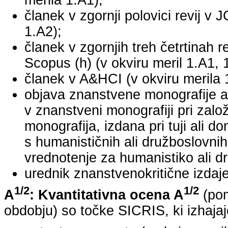
merila 1.A1);
članek v zgornji polovici revij v 
1.A2);
članek v zgornjih treh četrtinah r
Scopus (h) (v okviru meril 1.A1, 
članek v A&HCI (v okviru merila 
objava znanstvene monografije a
v znanstveni monografiji pri za
monografija, izdana pri tuji ali 
s humanističnih ali družboslovnih
vrednotenje za humanistiko ali dr
urednik znanstvenokritične izdaje 
1/2
1/2
A
: Kvantitativna ocena A
(pom
obdobju) so točke SICRIS, ki izhajaj