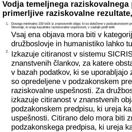
Vodja temeljnega raziskovalnega
primerljive raziskovalne rezultate,
1.
Dosega minimalno 100 točk iz znanstvenih objav, ki so določene v podzakonskem pr
Slovenije, ki ureja kazalnike raziskovalne uspešnosti, v zadnjih petih letih.
Vsaj ena objava mora biti v kategori
družboslovje in humanistiko lahko tud
2.
Izkazuje citiranost v sistemu SICRIS,
znanstvenih člankov, za katere obstaj
v bazah podatkov, ki se uporabljajo z
so opredeljene v podzakonskem pred
raziskovalne uspešnosti. Za družbos
izkazuje citiranost v znanstvenih ob
podzakonskem predpisu, ki ureja ka
uspešnosti. Citirano delo mora biti 
podzakonskega predpisa, ki ureja k