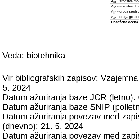
A
- sredstva med
31
A
- sredstva dru
33
A
- druga sreds
34
A
- druga gospo
35
Dosežena ocena
Veda:
biotehnika
Vir bibliografskih zapisov: Vzaje
5. 2024
Datum ažuriranja baze JCR (letno):
Datum ažuriranja baze SNIP (pollet
Datum ažuriranja povezav med zapisi
(dnevno):
21. 5. 2024
Datum ažuriranja povezav med zapisi