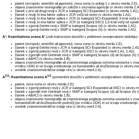
patent (evropski, ameriški ali japonski), nova sorta (v prilogi 1 v okviru merila 2.E);
objava znanstvene monografije pri založbi s seznama agencije (v okviru merila 2.A
članek v prvi ali drugi reviji v JCR iz kategorij SCI-Expanded (v okviru merila 1.A1);
članek v reviji, ki ima faktor vpliva v JCR večji od osem (v okviru merila 1.A1);
članek v reviji, ki ima faktor vpliva v JCR (iz kategorij SCI-Expanded) 3-krat večji o
članek v reviji, ki ima faktor vpliva v JCR (iz kategorij SSCI) 1,5-krat večji od spod
članek v zgornji četrtini revij v SNIP iz kategorij Scopus (d) (v okviru merila 1.A1);
članek v zgornji četrtini revij v SNIP iz kategorij Scopus (h) (v okviru merila 1.A1).
A': Kvantitativna ocena A'
(zelo kakovostni dosežki v petletnem ocenjevalnem obdobju) so
patent (evropski, ameriški ali japonski), nova sorta (v okviru merila 2.E);
članek v zgornji četrtini revij v JCR iz kategorij SCI-Expanded (v okviru merila 1.A1
članek v zgornji polovici revij v JCR iz kategorij SSCI (v okviru meril 1.A1, 1.A2);
članek v zgornjih treh četrtinah revij v SNIP iz kategorij Scopus (d) ali Scopus (h) (
članek v A&HCI (v okviru merila 1.B);
objava znanstvene monografije ali znanstvenega poglavja oziroma sestavka v znanst
vrstilcu UDK) in se izvaja vrednotenje za humanistiko ali družboslovje (v okviru meri
urednik znanstvenokritične izdaje vira (v okviru meril 2.A).
1/2
1/2
A
: Kvantitativna ocena A
(pomembni dosežki v petletnem ocenjevalnem obdobju) so t
patent, nova sorta (v okviru merila 2.E);
članek v zgornji polovici revij v JCR iz kategorij SCI-Expanded ali SSCI (v okviru me
članek v zgornjih treh četrtinah revij v SNIP iz kategorij Scopus (d) ali Scopus (h) (
članek v A&HCI (v okviru merila 1.B);
objava znanstvene monografije ali znanstvenega poglavja oziroma sestavka v znans
humanističnih ali družboslovnih področij (po vrstilcu UDK) in se izvaja vrednotenje 
urednik znanstvenokritične izdaje vira (v okviru meril 2.A).