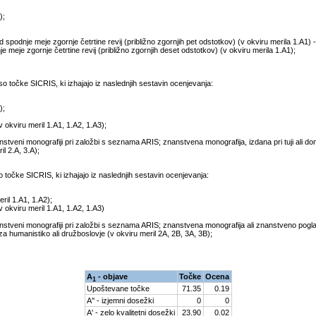
);
d spodnje meje zgornje četrtine revij (približno zgornjih pet odstotkov) (v okviru merila 1.A1) 
nje meje zgornje četrtine revij (približno zgornjih deset odstotkov) (v okviru merila 1.A1);
 točke SICRIS, ki izhajajo iz naslednjih sestavin ocenjevanja:
);
v okviru meril 1.A1, 1.A2, 1.A3);
veni monografiji pri založbi s seznama ARIS; znanstvena monografija, izdana pri tuji ali dom
l 2.A, 3.A);
očke SICRIS, ki izhajajo iz naslednjih sestavin ocenjevanja:
ril 1.A1, 1.A2);
v okviru meril 1.A1, 1.A2, 1.A3)
tveni monografiji pri založbi s seznama ARIS; znanstvena monografija ali znanstveno pogla
za humanistiko ali družboslovje (v okviru meril 2A, 2B, 3A, 3B);
A
- objave
Točke
Ocena
1
Upoštevane točke
71.35
0.19
A'' - izjemni dosežki
0
0
A' - zelo kvalitetni dosežki
23.90
0.02