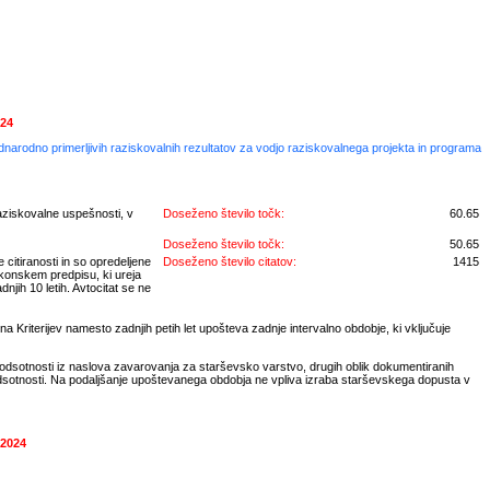
024
ednarodno primerljivih raziskovalnih rezultatov za vodjo raziskovalnega projekta in programa
aziskovalne uspešnosti, v
Doseženo število točk:
60.65
Doseženo število točk:
50.65
 citiranosti in so opredeljene
Doseženo število citatov:
1415
akonskem predpisu, ki ureja
njih 10 letih. Avtocitat se ne
a Kriterijev namesto zadnjih petih let upošteva zadnje intervalno obdobje, ki vključuje
 odsotnosti iz naslova zavarovanja za starševsko varstvo, drugih oblik dokumentiranih
odsotnosti. Na podaljšanje upoštevanega obdobja ne vpliva izraba starševskega dopusta v
 2024