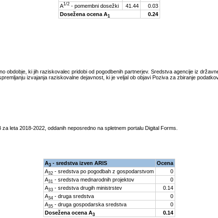
1/2
A
- pomembni dosežki
41.44
0.03
Dosežena ocena A
0.24
1
tno obdobje, ki jih raziskovalec pridobi od pogodbenih partnerjev. Sredstva agencije iz drža
spremljanju izvajanja raziskovalne dejavnost, ki je veljal ob objavi Poziva za zbiranje podatk
 za leta
2018-2022
, oddanih neposredno na spletnem portalu Digital Forms.
A
- sredstva izven ARIS
Ocena
3
A
- sredstva po pogodbah z gospodarstvom
0
32
A
- sredstva mednarodnih projektov
0
31
A
- sredstva drugih ministrstev
0.14
33
A
- druga sredstva
0
34
A
- druga gospodarska sredstva
0
35
Dosežena ocena A
0.14
3