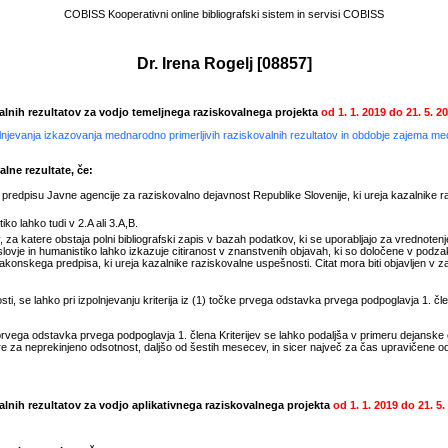
COBISS Kooperativni online bibliografski sistem in servisi COBISS
Dr. Irena Rogelj
[
08857
]
valnih rezultatov za vodjo temeljnega raziskovalnega projekta
od
1. 1. 2019
do
21. 5. 2
polnjevanja izkazovanja mednarodno primerljivih raziskovalnih rezultatov in obdobje zajema m
lne rezultate, če:
redpisu Javne agencije za raziskovalno dejavnost Republike Slovenije, ki ureja kazalnike r
ko lahko tudi v 2.A ali 3.A,B.
 za katere obstaja polni bibliografski zapis v bazah podatkov, ki se uporabljajo za vrednotenje
ovje in humanistiko lahko izkazuje citiranost v znanstvenih objavah, ki so določene v podz
konskega predpisa, ki ureja kazalnike raziskovalne uspešnosti. Citat mora biti objavljen v zad
, se lahko pri izpolnjevanju kriterija iz (1) točke prvega odstavka prvega podpoglavja 1. člen
rvega odstavka prvega podpoglavja 1. člena Kriterijev se lahko podaljša v primeru dejanske
e za neprekinjeno odsotnost, daljšo od šestih mesecev, in sicer največ za čas upravičene 
valnih rezultatov za vodjo aplikativnega raziskovalnega projekta
od
1. 1. 2019
do
21. 5.