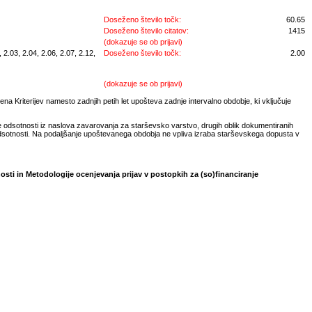
Doseženo število točk:
60.65
Doseženo število citatov:
1415
(dokazuje se ob prijavi)
2.03, 2.04, 2.06, 2.07, 2.12,
Doseženo število točk:
2.00
(dokazuje se ob prijavi)
na Kriterijev namesto zadnjih petih let upošteva zadnje intervalno obdobje, ki vključuje
e odsotnosti iz naslova zavarovanja za starševsko varstvo, drugih oblik dokumentiranih
odsotnosti. Na podaljšanje upoštevanega obdobja ne vpliva izraba starševskega dopusta v
osti in Metodologije ocenjevanja prijav v postopkih za (so)financiranje