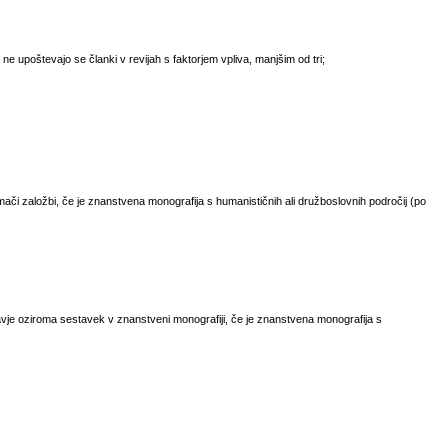
- ne upoštevajo se članki v revijah s faktorjem vpliva, manjšim od tri;
ači založbi, če je znanstvena monografija s humanističnih ali družboslovnih področij (po
vje oziroma sestavek v znanstveni monografiji, če je znanstvena monografija s