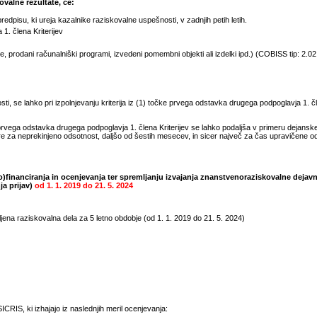
valne rezultate, če:
pisu, ki ureja kazalnike raziskovalne uspešnosti, v zadnjih petih letih.
1. člena Kriterijev
 prodani računalniški programi, izvedeni pomembni objekti ali izdelki ipd.) (COBISS tip: 2.02, 
, se lahko pri izpolnjevanju kriterija iz (1) točke prvega odstavka drugega podpoglavja 1. čle
rvega odstavka drugega podpoglavja 1. člena Kriterijev se lahko podaljša v primeru dejansk
e za neprekinjeno odsotnost, daljšo od šestih mesecev, in sicer največ za čas upravičene 
)financiranja in ocenjevanja ter spremljanju izvajanja znanstvenoraziskovalne dejavn
ja prijav)
od
1. 1. 2019
do
21. 5. 2024
jena raziskovalna dela za 5 letno obdobje (od
1. 1. 2019
do
21. 5. 2024
)
CRIS, ki izhajajo iz naslednjih meril ocenjevanja: