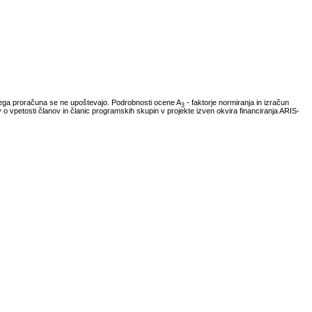
vnega proračuna se ne upoštevajo. Podrobnosti ocene A
- faktorje normiranja in izračun
3
ov o vpetosti članov in članic programskih skupin v projekte izven okvira financiranja ARIS-