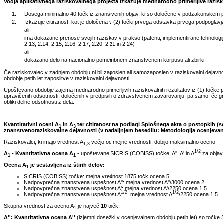
Vodja aplikativnega raziskovalnega projekta izkazuje mednarodno primerljive razisko
1.
Dosega minimalno 40 točk iz znanstvenih objav, ki so določene v podzakonskem pred
2.
Izkazuje citiranost, kot je določena v (2) točki prvega odstavka prvega podpoglavja 
ali
ima dokazane prenose svojih raziskav v prakso (patenti, implementirane tehnologije,
2.13, 2.14, 2.15, 2.16, 2.17, 2.20, 2.21 in 2.24)
ali
dokazano delo na nacionalno pomembnem znanstvenem korpusu ali zbirki
Če raziskovalec v zadnjem obdobju ni bil zaposlen ali samozaposlen v raziskovalni dejavnosti
obdobje petih let zaposlitve v raziskovalni dejavnosti.
Upoštevano obdobje zajema mednarodno primerljivih raziskovalnih rezultatov iz (1) točke p
upravičenih odsotnosti, določenih v predpisih o zdravstvenem zavarovanju, pa samo, če gr
obliki delne odsotnosti z dela.
Kvantitativni oceni A
in A
ter citiranost na podlagi Splošnega akta o postopkih (so
1
3
znanstvenoraziskovalne dejavnosti (v nadaljnjem besedilu: Metodologija ocenjevan
Raziskovalci, ki imajo vrednost A
večjo od mejne vrednosti, dobijo maksimalno oceno.
1,3
1/2
A
- Kvantitativna ocena A
- upoštevane SICRIS (COBISS) točke, A'', A' in A
za objavl
1
1
Ocena A
je sestavljena iz štirih delov:
1
SICRIS (COBISS) točke: mejna vrednost 1875 točk ocena 5
Nadpovprečna znanstvena uspešnost A'': mejna vrednost A''/3000 ocena 2
Nadpovprečna znanstvena uspešnost A': mejna vrednost A'/2250 ocena 1,5
1/2
1/2
Nadpovprečna znanstvena uspešnost A
: mejna vrednost A
/2250 ocena 1,5
Skupna vrednost za oceno A
je največ
10
točk.
1
A'': Kvantitativna ocena A''
(izjemni dosežki v ocenjevalnem obdobju petih let) so točke SI