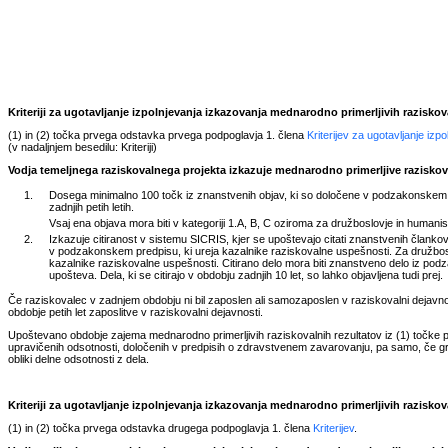
Kriteriji za ugotavljanje izpolnjevanja izkazovanja mednarodno primerljivih razisko
(1) in (2) točka prvega odstavka prvega podpoglavja 1. člena
Kriterijev za ugotavljanje iz
(v nadaljnjem besedilu: Kriteriji)
Vodja temeljnega raziskovalnega projekta izkazuje mednarodno primerljive raziskova
1.
Dosega minimalno 100 točk iz znanstvenih objav, ki so določene v podzakonskem p
zadnjih petih letih.
Vsaj ena objava mora biti v kategoriji 1.A, B, C oziroma za družboslovje in humanisti
2.
Izkazuje citiranost v sistemu SICRIS, kjer se upoštevajo citati znanstvenih člankov,
v podzakonskem predpisu, ki ureja kazalnike raziskovalne uspešnosti. Za družbosl
kazalnike raziskovalne uspešnosti. Citirano delo mora biti znanstveno delo iz podza
upošteva. Dela, ki se citirajo v obdobju zadnjih 10 let, so lahko objavljena tudi prej.
Če raziskovalec v zadnjem obdobju ni bil zaposlen ali samozaposlen v raziskovalni dejavnosti
obdobje petih let zaposlitve v raziskovalni dejavnosti.
Upoštevano obdobje zajema mednarodno primerljivih raziskovalnih rezultatov iz (1) točke p
upravičenih odsotnosti, določenih v predpisih o zdravstvenem zavarovanju, pa samo, če gr
obliki delne odsotnosti z dela.
Kriteriji za ugotavljanje izpolnjevanja izkazovanja mednarodno primerljivih razisko
(1) in (2) točka prvega odstavka drugega podpoglavja 1. člena
Kriterijev
.