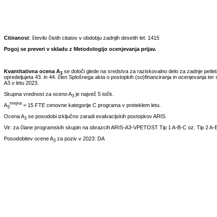
Citiranost
: število čistih citatov v obdobju zadnjih desetih let:
1415
Pogoj se preveri v skladu z Metodologijo ocenjevanja prijav.
Kvantitativna ocena A
se določi glede na sredstva za raziskovalno delo za zadnje petle
3
opredeljujeta 43. in 44. člen Splošnega akta o postopkih (so)financiranja in ocenjevanja ter 
A3 v letu
2023
.
Skupna vrednost za oceno A
je največ 5 točk.
3
mejna
A
= 15 FTE cenovne kategorije C programa v preteklem letu.
3
Ocena A
se posodobi izključno zaradi evalvacijskih postopkov ARIS.
3
Vir: za člane programskih skupin na obrazcih ARIS-A3-VPETOST Tip 1 A-B-C oz. Tip 2 A-B
Posodobitev ocene A
za poziv v
2023
:
DA
3