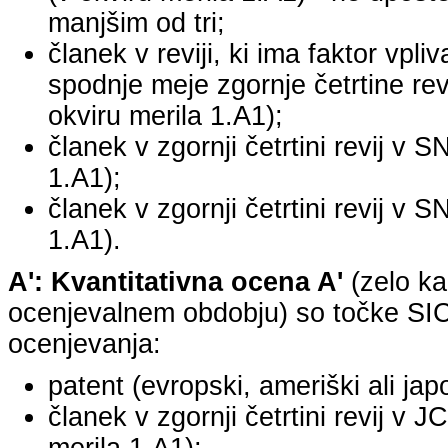
manjšim od tri;
članek v reviji, ki ima faktor vpli
spodnje meje zgornje četrtine revi
okviru merila 1.A1);
članek v zgornji četrtini revij v S
1.A1);
članek v zgornji četrtini revij v S
1.A1).
A': Kvantitativna ocena A'
(zelo ka
ocenjevalnem obdobju) so točke SICR
ocenjevanja:
patent (evropski, ameriški ali jap
članek v zgornji četrtini revij v 