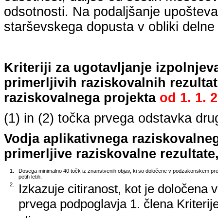
odsotnosti. Na podaljšanje upošteva
starševskega dopusta v obliki delne 
Kriteriji za ugotavljanje izpolnj
primerljivih raziskovalnih rezulta
raziskovalnega projekta
od
1. 1. 
(1) in (2) točka prvega odstavka dr
Vodja aplikativnega raziskovalne
primerljive raziskovalne rezultate,
1.
Dosega minimalno 40 točk iz znanstvenih objav, ki so določene v podzakonskem predp
petih letih.
2.
Izkazuje citiranost, kot je določena 
prvega podpoglavja 1. člena Kriterij