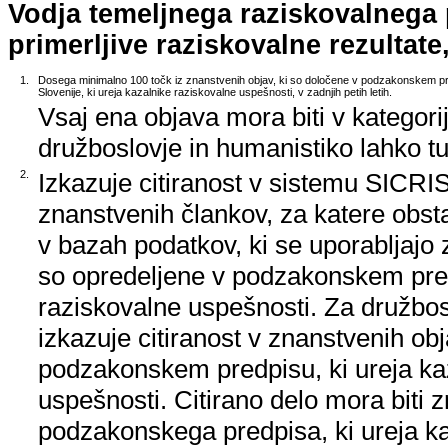
Vodja temeljnega raziskovalnega
primerljive raziskovalne rezultate,
1.
Dosega minimalno 100 točk iz znanstvenih objav, ki so določene v podzakonskem pr
Slovenije, ki ureja kazalnike raziskovalne uspešnosti, v zadnjih petih letih.
Vsaj ena objava mora biti v kategori
družboslovje in humanistiko lahko tud
2.
Izkazuje citiranost v sistemu SICRIS,
znanstvenih člankov, za katere obstaj
v bazah podatkov, ki se uporabljajo z
so opredeljene v podzakonskem pred
raziskovalne uspešnosti. Za družbos
izkazuje citiranost v znanstvenih ob
podzakonskem predpisu, ki ureja ka
uspešnosti. Citirano delo mora biti 
podzakonskega predpisa, ki ureja k