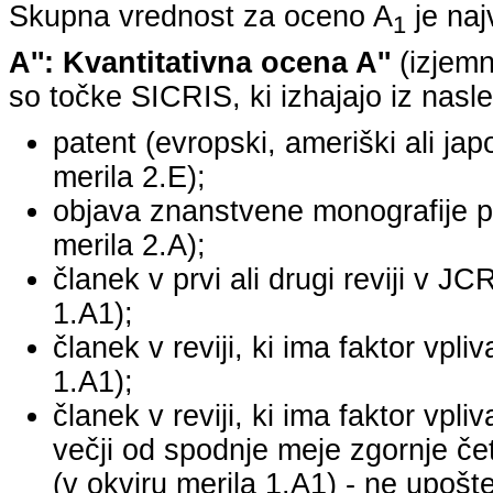
Skupna vrednost za oceno A
je na
1
A'': Kvantitativna ocena A''
(izjemn
so točke SICRIS, ki izhajajo iz nasle
patent (evropski, ameriški ali japo
merila 2.E);
objava znanstvene monografije pr
merila 2.A);
članek v prvi ali drugi reviji v J
1.A1);
članek v reviji, ki ima faktor vpl
1.A1);
članek v reviji, ki ima faktor vpl
večji od spodnje meje zgornje četr
(v okviru merila 1.A1) - ne upošte