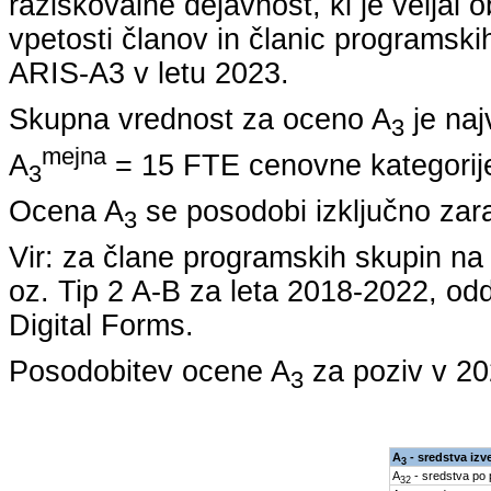
raziskovalne dejavnost, ki je veljal 
vpetosti članov in članic programskih
ARIS-A3 v letu
2023
.
Skupna vrednost za oceno A
je naj
3
mejna
A
= 15 FTE cenovne kategorije
3
Ocena A
se posodobi izključno zar
3
Vir: za člane programskih skupin 
oz. Tip 2 A-B za leta
2018-2022
, od
Digital Forms.
Posodobitev ocene A
za poziv v
20
3
A
- sredstva izv
3
A
- sredstva po
32