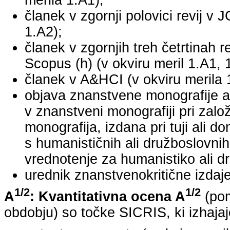
merila 1.A1);
članek v zgornji polovici revij v 
1.A2);
članek v zgornjih treh četrtinah r
Scopus (h) (v okviru meril 1.A1, 
članek v A&HCI (v okviru merila 
objava znanstvene monografije a
v znanstveni monografiji pri za
monografija, izdana pri tuji ali 
s humanističnih ali družboslovnih
vrednotenje za humanistiko ali dr
urednik znanstvenokritične izdaje 
1/2
1/2
A
: Kvantitativna ocena A
(pom
obdobju) so točke SICRIS, ki izhajaj