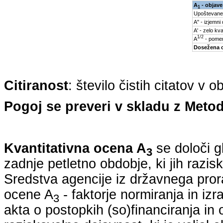
A
- objave
1
Upoštevane
A'' - izjemni
A' - zelo kva
1/2
A
- pomem
Dosežena 
Citiranost
: število čistih citatov v 
Pogoj se preveri v skladu z Metod
Kvantitativna ocena A
se določi g
3
zadnje petletno obdobje, ki jih razi
Sredstva agencije iz državnega pro
ocene A
- faktorje normiranja in iz
3
akta o postopkih (so)financiranja in 