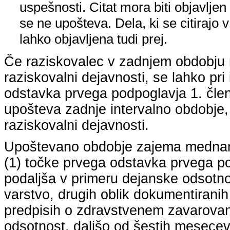
uspešnosti. Citat mora biti objavljen 
se ne upošteva. Dela, ki se citirajo 
lahko objavljena tudi prej.
Če raziskovalec v zadnjem obdobju n
raziskovalni dejavnosti, se lahko pri 
odstavka prvega podpoglavja 1. člena
upošteva zadnje intervalno obdobje, k
raziskovalni dejavnosti.
Upoštevano obdobje zajema mednarodn
(1) točke prvega odstavka prvega pod
podaljša v primeru dejanske odsotno
varstvo, drugih oblik dokumentiranih
predpisih o zdravstvenem zavarovan
odsotnost, daljšo od šestih mesecev