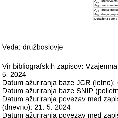
A
- sredstva med
31
A
- sredstva dru
33
A
- druga sreds
34
A
- druga gospo
35
Dosežena ocena
Veda:
družboslovje
Vir bibliografskih zapisov: Vzaje
5. 2024
Datum ažuriranja baze JCR (letno):
Datum ažuriranja baze SNIP (pollet
Datum ažuriranja povezav med zapisi
(dnevno):
21. 5. 2024
Datum ažuriranja povezav med zapisi