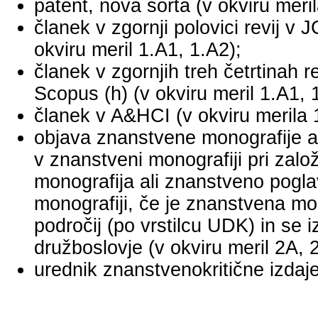
patent, nova sorta (v okviru meril
članek v zgornji polovici revij v
okviru meril 1.A1, 1.A2);
članek v zgornjih treh četrtinah r
Scopus (h) (v okviru meril 1.A1, 
članek v A&HCI (v okviru merila 
objava znanstvene monografije a
v znanstveni monografiji pri za
monografija ali znanstveno pogl
monografiji, če je znanstvena mo
področij (po vrstilcu UDK) in se 
družboslovje (v okviru meril 2A, 
urednik znanstvenokritične izdaje 