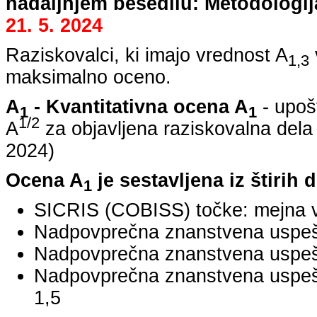
nadaljnjem besedilu: Metodologij
21. 5. 2024
Raziskovalci, ki imajo vrednost A
1,3
maksimalno oceno.
A
- Kvantitativna ocena A
- upoš
1
1
1/2
A
za objavljena raziskovalna dela
2024
)
Ocena A
je sestavljena iz štirih 
1
SICRIS (COBISS) točke: mejna v
Nadpovprečna znanstvena uspešno
Nadpovprečna znanstvena uspešn
Nadpovprečna znanstvena uspe
1,5