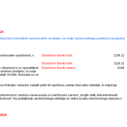
024
ednarodno primerljivih raziskovalnih rezultatov za vodjo raziskovalnega projekta in programa
aziskovalne uspešnosti, v
Doseženo število točk:
1136.11
Doseženo število točk:
1116.11
citiranosti in so opredeljene
Doseženo število citatov:
4168
konskem predpisu, ki ureja
jih 10 letih. Avtocitat se ne
a Kriterijev namesto zadnjih petih let upošteva zadnje intervalno obdobje, ki vključuje
 odsotnosti iz naslova zavarovanja za starševsko varstvo, drugih oblik dokumentiranih
odsotnosti. Na podaljšanje upoštevanega obdobja ne vpliva izraba starševskega dopusta v
 2024