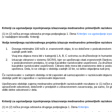
Kriteriji za ugotavljanje izpolnjevanja izkazovanja mednarodno primerljivih razisko
(1) in (2) točka prvega odstavka prvega podpoglavja 1. člena
Kriterijev za ugotavljanje iz
(v nadaljnjem besedilu: Kriteriji)
Vodja temeljnega raziskovalnega projekta izkazuje mednarodno primerljive raziskova
1.
Dosega minimalno 100 točk iz znanstvenih objav, ki so določene v podzakonskem pr
zadnjih petih letih.
Vsaj ena objava mora biti v kategoriji 1.A, B, C oziroma za družboslovje in humanisti
2.
Izkazuje citiranost v sistemu SICRIS, kjer se upoštevajo citati znanstvenih člankov, 
v podzakonskem predpisu, ki ureja kazalnike raziskovalne uspešnosti. Za družbosl
kazalnike raziskovalne uspešnosti. Citirano delo mora biti znanstveno delo iz podzak
upošteva. Dela, ki se citirajo v obdobju zadnjih 10 let, so lahko objavljena tudi prej.
Če raziskovalec v zadnjem obdobju ni bil zaposlen ali samozaposlen v raziskovalni dejavnosti
obdobje petih let zaposlitve v raziskovalni dejavnosti.
Upoštevano obdobje zajema mednarodno primerljivih raziskovalnih rezultatov iz (1) točke p
upravičenih odsotnosti, določenih v predpisih o zdravstvenem zavarovanju, pa samo, če gr
obliki delne odsotnosti z dela.
Kriteriji za ugotavljanje izpolnjevanja izkazovanja mednarodno primerljivih razisko
(1) in (2) točka prvega odstavka drugega podpoglavja 1. člena
Kriterijev
.