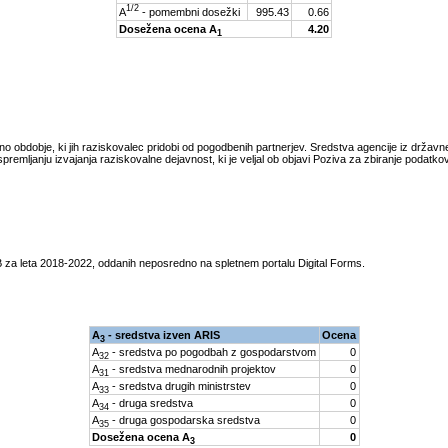
1/2
A
- pomembni dosežki
995.43
0.66
Dosežena ocena A
4.20
1
tno obdobje, ki jih raziskovalec pridobi od pogodbenih partnerjev. Sredstva agencije iz drža
spremljanju izvajanja raziskovalne dejavnost, ki je veljal ob objavi Poziva za zbiranje podatk
 za leta
2018-2022
, oddanih neposredno na spletnem portalu Digital Forms.
A
- sredstva izven ARIS
Ocena
3
A
- sredstva po pogodbah z gospodarstvom
0
32
A
- sredstva mednarodnih projektov
0
31
A
- sredstva drugih ministrstev
0
33
A
- druga sredstva
0
34
A
- druga gospodarska sredstva
0
35
Dosežena ocena A
0
3