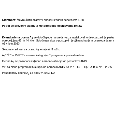
Citiranost
: število čistih citatov v obdobju zadnjih desetih let:
4168
Pogoj se preveri v skladu z Metodologijo ocenjevanja prijav.
Kvantitativna ocena A
se določi glede na sredstva za raziskovalno delo za zadnje petle
3
opredeljujeta 43. in 44. člen Splošnega akta o postopkih (so)financiranja in ocenjevanja ter 
A3 v letu
2023
.
Skupna vrednost za oceno A
je največ 5 točk.
3
mejna
A
= 15 FTE cenovne kategorije C programa v preteklem letu.
3
Ocena A
se posodobi izključno zaradi evalvacijskih postopkov ARIS.
3
Vir: za člane programskih skupin na obrazcih ARIS-A3-VPETOST Tip 1 A-B-C oz. Tip 2 A-B
Posodobitev ocene A
za poziv v
2023
:
DA
3