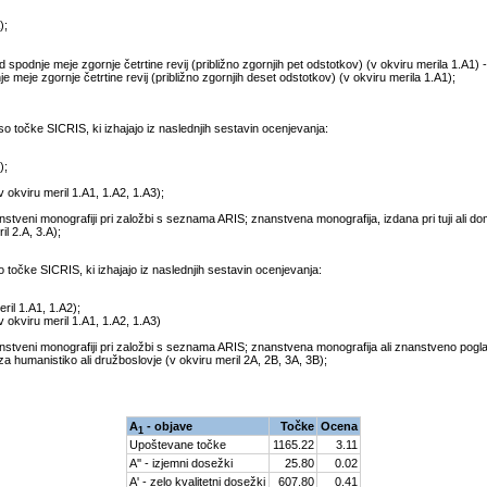
);
d spodnje meje zgornje četrtine revij (približno zgornjih pet odstotkov) (v okviru merila 1.A1) 
nje meje zgornje četrtine revij (približno zgornjih deset odstotkov) (v okviru merila 1.A1);
 točke SICRIS, ki izhajajo iz naslednjih sestavin ocenjevanja:
);
v okviru meril 1.A1, 1.A2, 1.A3);
veni monografiji pri založbi s seznama ARIS; znanstvena monografija, izdana pri tuji ali dom
l 2.A, 3.A);
očke SICRIS, ki izhajajo iz naslednjih sestavin ocenjevanja:
ril 1.A1, 1.A2);
v okviru meril 1.A1, 1.A2, 1.A3)
tveni monografiji pri založbi s seznama ARIS; znanstvena monografija ali znanstveno pogla
za humanistiko ali družboslovje (v okviru meril 2A, 2B, 3A, 3B);
A
- objave
Točke
Ocena
1
Upoštevane točke
1165.22
3.11
A'' - izjemni dosežki
25.80
0.02
A' - zelo kvalitetni dosežki
607.80
0.41