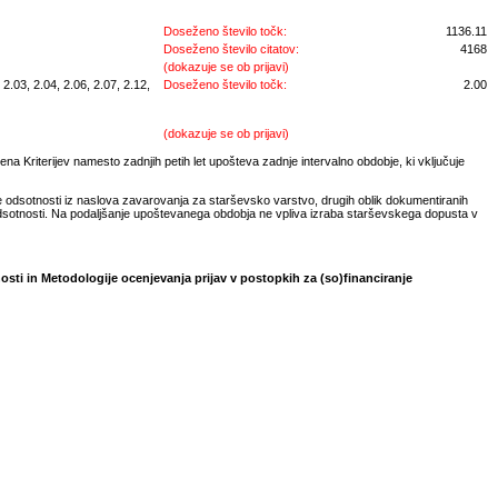
Doseženo število točk:
1136.11
Doseženo število citatov:
4168
(dokazuje se ob prijavi)
2.03, 2.04, 2.06, 2.07, 2.12,
Doseženo število točk:
2.00
(dokazuje se ob prijavi)
na Kriterijev namesto zadnjih petih let upošteva zadnje intervalno obdobje, ki vključuje
e odsotnosti iz naslova zavarovanja za starševsko varstvo, drugih oblik dokumentiranih
odsotnosti. Na podaljšanje upoštevanega obdobja ne vpliva izraba starševskega dopusta v
osti in Metodologije ocenjevanja prijav v postopkih za (so)financiranje