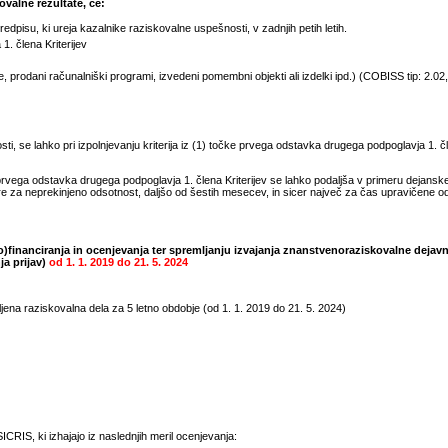
valne rezultate, če:
pisu, ki ureja kazalnike raziskovalne uspešnosti, v zadnjih petih letih.
1. člena Kriterijev
prodani računalniški programi, izvedeni pomembni objekti ali izdelki ipd.) (COBISS tip: 2.02, 
, se lahko pri izpolnjevanju kriterija iz (1) točke prvega odstavka drugega podpoglavja 1. čle
rvega odstavka drugega podpoglavja 1. člena Kriterijev se lahko podaljša v primeru dejansk
e za neprekinjeno odsotnost, daljšo od šestih mesecev, in sicer največ za čas upravičene 
)financiranja in ocenjevanja ter spremljanju izvajanja znanstvenoraziskovalne dejavn
ja prijav)
od
1. 1. 2019
do
21. 5. 2024
jena raziskovalna dela za 5 letno obdobje (od
1. 1. 2019
do
21. 5. 2024
)
CRIS, ki izhajajo iz naslednjih meril ocenjevanja: