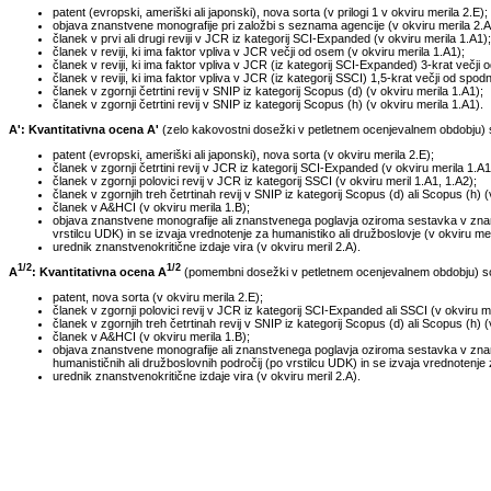
patent (evropski, ameriški ali japonski), nova sorta (v prilogi 1 v okviru merila 2.E);
objava znanstvene monografije pri založbi s seznama agencije (v okviru merila 2.A
članek v prvi ali drugi reviji v JCR iz kategorij SCI-Expanded (v okviru merila 1.A1);
članek v reviji, ki ima faktor vpliva v JCR večji od osem (v okviru merila 1.A1);
članek v reviji, ki ima faktor vpliva v JCR (iz kategorij SCI-Expanded) 3-krat večji o
članek v reviji, ki ima faktor vpliva v JCR (iz kategorij SSCI) 1,5-krat večji od spod
članek v zgornji četrtini revij v SNIP iz kategorij Scopus (d) (v okviru merila 1.A1);
članek v zgornji četrtini revij v SNIP iz kategorij Scopus (h) (v okviru merila 1.A1).
A': Kvantitativna ocena A'
(zelo kakovostni dosežki v petletnem ocenjevalnem obdobju) so
patent (evropski, ameriški ali japonski), nova sorta (v okviru merila 2.E);
članek v zgornji četrtini revij v JCR iz kategorij SCI-Expanded (v okviru merila 1.A1
članek v zgornji polovici revij v JCR iz kategorij SSCI (v okviru meril 1.A1, 1.A2);
članek v zgornjih treh četrtinah revij v SNIP iz kategorij Scopus (d) ali Scopus (h) (
članek v A&HCI (v okviru merila 1.B);
objava znanstvene monografije ali znanstvenega poglavja oziroma sestavka v znanst
vrstilcu UDK) in se izvaja vrednotenje za humanistiko ali družboslovje (v okviru meri
urednik znanstvenokritične izdaje vira (v okviru meril 2.A).
1/2
1/2
A
: Kvantitativna ocena A
(pomembni dosežki v petletnem ocenjevalnem obdobju) so t
patent, nova sorta (v okviru merila 2.E);
članek v zgornji polovici revij v JCR iz kategorij SCI-Expanded ali SSCI (v okviru me
članek v zgornjih treh četrtinah revij v SNIP iz kategorij Scopus (d) ali Scopus (h) (
članek v A&HCI (v okviru merila 1.B);
objava znanstvene monografije ali znanstvenega poglavja oziroma sestavka v znans
humanističnih ali družboslovnih področij (po vrstilcu UDK) in se izvaja vrednotenje 
urednik znanstvenokritične izdaje vira (v okviru meril 2.A).