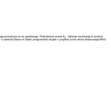
vnega proračuna se ne upoštevajo. Podrobnosti ocene A
- faktorje normiranja in izračun
3
ov o vpetosti članov in članic programskih skupin v projekte izven okvira financiranja ARIS-