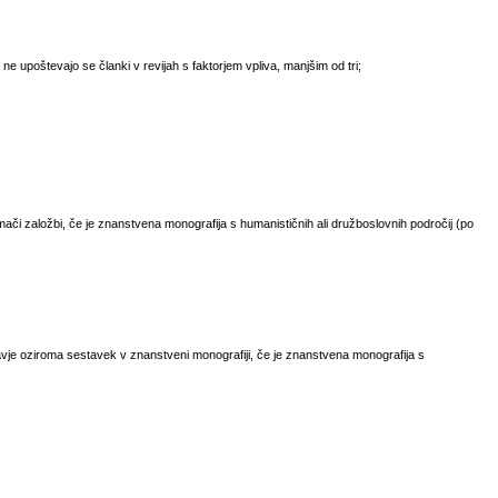
- ne upoštevajo se članki v revijah s faktorjem vpliva, manjšim od tri;
ači založbi, če je znanstvena monografija s humanističnih ali družboslovnih področij (po
vje oziroma sestavek v znanstveni monografiji, če je znanstvena monografija s