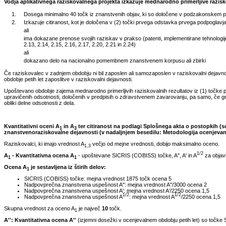
Vodja aplikativnega raziskovalnega projekta izkazuje mednarodno primerljive razisko
1.
Dosega minimalno 40 točk iz znanstvenih objav, ki so določene v podzakonskem pred
2.
Izkazuje citiranost, kot je določena v (2) točki prvega odstavka prvega podpoglavja 
ali
ima dokazane prenose svojih raziskav v prakso (patenti, implementirane tehnologije, 
2.13, 2.14, 2.15, 2.16, 2.17, 2.20, 2.21 in 2.24)
ali
dokazano delo na nacionalno pomembnem znanstvenem korpusu ali zbirki
Če raziskovalec v zadnjem obdobju ni bil zaposlen ali samozaposlen v raziskovalni dejavnosti
obdobje petih let zaposlitve v raziskovalni dejavnosti.
Upoštevano obdobje zajema mednarodno primerljivih raziskovalnih rezultatov iz (1) točke p
upravičenih odsotnosti, določenih v predpisih o zdravstvenem zavarovanju, pa samo, če gr
obliki delne odsotnosti z dela.
Kvantitativni oceni A
in A
ter citiranost na podlagi Splošnega akta o postopkih (so
1
3
znanstvenoraziskovalne dejavnosti (v nadaljnjem besedilu: Metodologija ocenjevan
Raziskovalci, ki imajo vrednost A
večjo od mejne vrednosti, dobijo maksimalno oceno.
1,3
1/2
A
- Kvantitativna ocena A
- upoštevane SICRIS (COBISS) točke, A'', A' in A
za objavl
1
1
Ocena A
je sestavljena iz štirih delov:
1
SICRIS (COBISS) točke: mejna vrednost 1875 točk ocena 5
Nadpovprečna znanstvena uspešnost A'': mejna vrednost A''/3000 ocena 2
Nadpovprečna znanstvena uspešnost A': mejna vrednost A'/2250 ocena 1,5
1/2
1/2
Nadpovprečna znanstvena uspešnost A
: mejna vrednost A
/2250 ocena 1,5
Skupna vrednost za oceno A
je največ
10
točk.
1
A'': Kvantitativna ocena A''
(izjemni dosežki v ocenjevalnem obdobju petih let) so točke SI